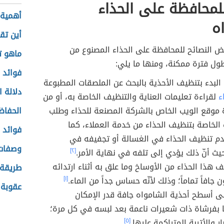
لمحافظة على الحذاء
أهمية ع
ه
أين تق
ض النصائح للمحافظة على الحذاء المصنوع من
ماهو ت
ول فترة ممكنة، ومنها ما يلي:
فوائد 
 البدء بتنظيف الأحذية بالبحث عن الملصقات المطبوعة
دلالة 
ء
لقراءة تعليمات العناية والتنظيف الخاصة به، أو من
ة موقع الويب الخاص بالشركة المصنعة للحذاء وطلب
الحفاظ
 الخاصة بتنظيف الحذاء من خدمة العملاء، كما
فوائد 
م تنظيف الحذاء في الغسالة أو تجفيفه في
وصفات
يث أنّ ذلك يؤدي إلى تلفه في نهاية الأمر.
[٢]
 هذا الحذاء من الأوساخ وما علق به أثناء ارتدائه
طريقة 
 جافاً تماماً؛ وذلك لأنّه حساس جداً من الماء.
[١]
عقوبة 
ى أسطح أحذية الشامواه جافة قدر الإمكان
 بفرشاة ذات شعيرات ناعمة بعد لبسه في كل مرة؛
بار والأتربة المتراكمة عليها.
[٥]