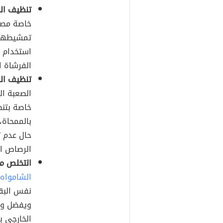
تنظيف الح
خاصة مصنو
تمشيطها ب
استخدام 
الفرشاة ا
تنظيف الب
الصعبة ال
خاصة بتنظ
بالممحاة
حال عدم 
الرصاص ال
التخلص من
الشامواه
نفس البق
ويفضل وض
الخارجي ب