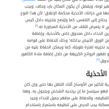
غير لونه، ويفضل أن يكون المكان بارد وجاف، ويجب
ا في خزانات الأحذية محكمة الإغلاق؛ لأن هذا النوع
 يحتاج إلى التنفس، كما ويُنصح بتخزينه داخل كيس
لا يتعرض للتلف من الأحذية المجاورة له.
[٨]
زين الحذاء داخل صندوق خاص بالأحذية، وإضافة
 الورق الأبيض بداخله؛ وذلك للحفاظ على قوامه
 تخزينه لفترة طويلة، كما ويمكن الحفاظ عليه من
و ظهور الروائح الكريهة من خلال إضافة مادة الكافور
دوق.
[٩]
لأحذية
ة للكثير من الأوساخ أثناء التنقل بها حتى وإن كان
ً فهو سيتسخ ما إن يرتديه الشخص ويتجول به، وهنا
لتنظيفه، وللحفاظ على مظهر جميل للحذاء وجيد
ممكنة يجب الحرص على تنظيفه باستمرار باستخدام