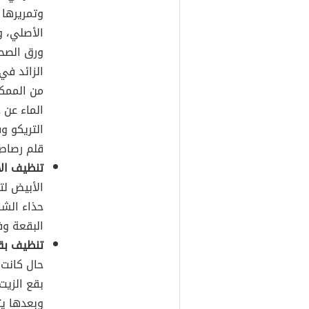
وتمريرها 
الأصلي، و
ورق الصحف
الزائد في
من الممكن
الماء عن 
التريكو و
قلم رصاص
تنظيف الأ
الأبيض لت
حذاء الشا
البقعة وف
تنظيف بقع
حال كانت
بقع الزيت
وبعدها يت