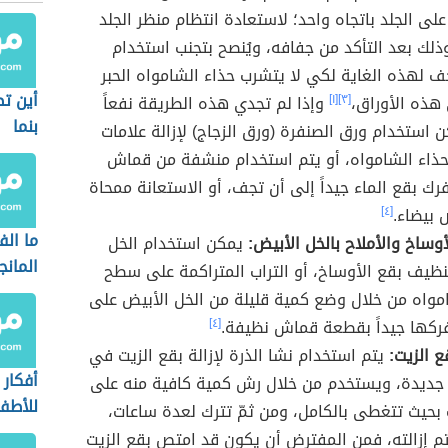
على الجلد باتجاه واحد؛ لاستعادة انتظام منظر الجلد
ذلك بعد التأكد من جفافه، ويُنصح بتجنب استخدام
 لهذه الغاية لكي لا يتشرب حذاء الشامواه الحبر
أين ت
 هذه الأوراق،
[٣]
[١]
وإذا لم تجدي هذه الطريقة نفعاً
بنما
 استخدام ورق الصنفرة (ورق الزجاج) لإزالة علامات
حذاء الشامواه، أو يتم استخدام منشفة من قماش
فرك بقع الماء جيداً إلى أن تجف، أو الاستعانة ممحاة
 بيضاء.
[٤]
ما الف
وساخ والأملاح بالخل الأبيض:
يمكن استخدام الخل
المانج
نظيف بقع الأوساخ، أو التراب المتراكمة على سطح
مواه من خلال وضع كمية قليلة من الخل الأبيض على
ركها جيداً بقطعة قماش نظيفة.
[٤]
 الزيت:
يتم استخدام نشا الذرة لإزالة بقع الزيت في
أفكار 
 جديدة، ويستخدم من خلال رش كمية كافية منه على
للأطف
 بحيث تتغطى بالكامل، ومن ثمّ تترك لعدة ساعات،
م إزالته، فمن المفترض أن يكون قد امتص بقع الزيت