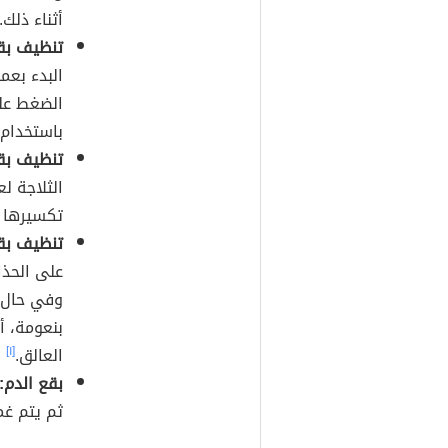
أثناء ذلك.
تنظيف بق
البدء بعم
الضغط على
باستخدام 
تنظيف بق
الثلاجة ل
تكسيرها 
تنظيف بقع
على الحذا
وفي حال ج
بنعومة، 
العالق.
[١]
بقع الدم:
ثم يتم غ