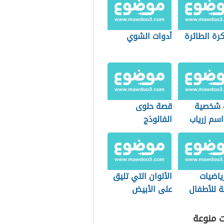
كرة الطائرة
أدوات الشوي
 شخصية
قصة حلوى
اسم زرياب
الفالوذج
رياضيات
الألوان التي تليق
 للأطفال
على الأبيض
والأسود
ت منوعة