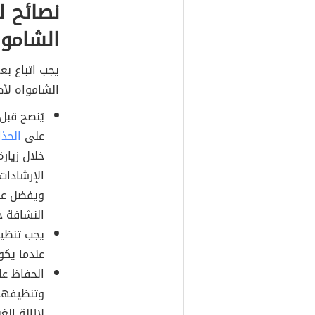
نصائح ل
الشاموا
يجب اتباع بع
الشامواه لأط
يُنصح قبل
على
الحذا
خلال زيار
الإرشادات
ويفضل عد
النشافة ح
يجب تنظيف
عندما يكون
الحفاظ عل
وتنظيفها
لإزالة الغ