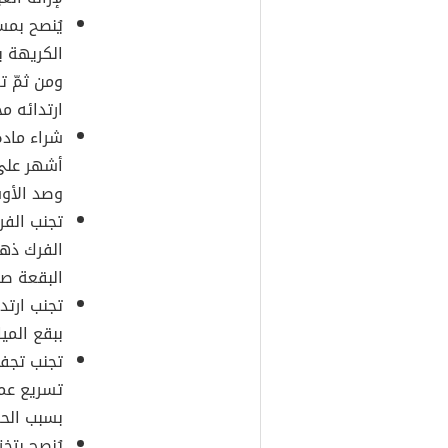
يُنصح بمس
الكريهة 
ومن ثمّ ت
ارتدائه مج
شراء مادة
أشهر على 
وصد الأوس
تجنب الف
الفرك ذها
البقعة صع
تجنب ارتد
ببقع الميا
تجنب تجف
تسريع عمل
بسبب الحر
يُنصح بتخ