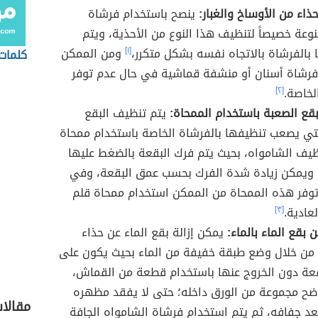
ذاء من الأوساخ والغبار:
ينصح باستخدام فرشاة
عة خصيصاً لتنظيف هذا النوع من الأحذية، ويتم
الفرشاة بالاتجاه نفسه بشكل متكرر،
[١]
ومن الممكن
كلمات 
فرشاة أسنان أو منشفة قماشية في حال عدم توفر
لخاصة.
[٢]
قع الصعبة باستخدام الممحاة:
يتم تنظيف البقع
تي يصعب تنظيفها بالفرشاة الخاصة باستخدام ممحاة
يف الشامواه، بحيث يتم فرك البقعة بالضغط عليها
، ويمكن زيادة شدة الفرك بحسب عمق البقعة، وفي
توفر هذه الممحاة من الممكن استخدام ممحاة قلم
عادية.
[٣]
 بقع الماء بالماء:
يمكن إزالة بقع الماء عن حذاء
من خلال وضع طبقة خفيفة من الماء بحيث يكون على
عة دون الخروج عنها باستخدام قطعة من القماش،
ح مجموعة من الورق داخله؛ حتى لا يفقد مظهره
مقالا
عد جفافه، ثم يتم استخدام فرشاة الشامواه الجافة