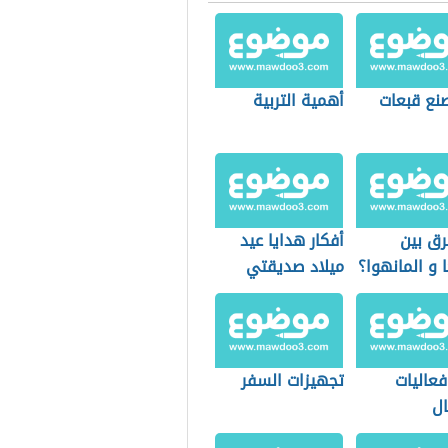
صنع قبعات
أهمية التربية
رق بين
أفكار هدايا عيد
ا و المانهوا؟
ميلاد صديقتي
فعاليات
تجهيزات السفر
ال