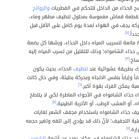
ح الحذاء من الداخل للتحكم في الفطريات
والروائح
بقطعة قماش مغموسة بمحلول تنظيف مطهر وماء،
ركه يجف في الهواء لمدة يوم كامل على الأقل قبل
دداً.
[٥]
 مانعة لتسريب المياه داخل الحذاء، ورشها كل بضعة
حذاء الشامواه؛ وذلك للتقليل من تسرب المياه إليه
اخ.
[٣]
رك بطريقة عشوائية عند
تنظيف
الحذاء، بحيث يكون
باً وإياباً بنفس الاتجاه وبحركة بطيئة، وفي حال كانت
بة يمكن الفرك بقوة أكبر.
[٦]
اء حذاء الشامواه في الأجواء الماطرة لكي لا يتلطخ
ه، أو العشب الرطب، أو الأتربة الطينية.
[٧]
يف حذاء الشامواه باستخدام مجفف الشعر لغايات
ية التجفيف؛ لأنّ ذلك قد يؤدي إلى تلفه وتغير حجمه
ارة.
[٧]
زين حذاء الشامواه في مكان بعيد عن أشعة
الشمس