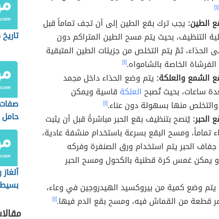
[١]
ع الطين:
يجب ترك بقع الطين إلى أن تجف تماماً قبل
تاريخ 
لية التنظيف، بحيث يتم مسح الطين المتراكم دون
 الحذاء، ثمّ يتم التخلص من جزيئات الطين المتبقية
الفرشاة الخاصة بالشامواه.
[١]
ع الشمع والعلكة:
يتم وضع الحذاء داخل مجمد
عدة ساعات، بحيث تُصبح
العلكة
قاسية ويمكن
صفات
والتخلص منها بسهولة دون عناء.
[١]
حامل 
 الحبر:
يُنصح بتنظيف بقع الحبر مباشرةً قبل أن يثبت
ء تماماً، ومسح البقع بسرعة باستخدام منشفة عادية،
فاف الحبر يتم استخدام ورق الصنفرة وفركه
أو يمكن غمس كرة قطنية بالكحول ومسح الحبر
ألغاز 
بسيطة
يتم وضع كمية من بيروكسيد الهيدروجين في وعاء،
مر قطعة من القماش فيه، ومسح بقع الدم فيها.
[١]
مقالا