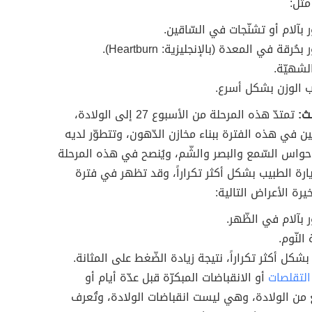
مثل:
 بآلام أو تشنّجات في السّاقين.
بحُرقة في المعدة (بالإنجليزية: Heartburn).
لشهيّة.
 الوزن بشكل أسرع.
لث:
تمتدّ هذه المرحلة من الأسبوع 27 إلى الولادة،
ين في هذه الفترة ببناء مخازن الدّهون، وتتطوّر لديه
 وحواس السّمع والبصر والشّم، ويُنصح في هذه المرحلة
زيارة الطبيب بشكل أكثر تكراراً، وقد تظهر في فترة
يرة الأعراض التالية:
 بآلام في الظّهر.
النّوم.
 بشكل أكثر تكراراً، نتيجة زيادة الضّغط على المثانة.
التقلصات
أو الانقباضات المبكرّة قبل عدّة أيام أو
 من الولادة، وهي ليست انقباضات الولادة، وتُعرف