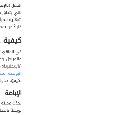
التي يتطوّر ف
قليلاً عن تس
كيفية 
في الواقع، ي
والمراحل. وحت
(بالإنجليزية: Sperm) مع البويضة (بالإنجليزية: Egg)، لتكوين
البويضة المُ
لكيفيّة حدوث
الإباضة