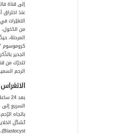
عندَ اختراق 
التغيّرات في
من الدّخول، 
المرحلة، حيثُ
الجدير بالذّ
تتحرّك من قنا
الرحم السمي
الانغراس
بعد 24
السريع إلى ال
تُشكّل الخلايا
st