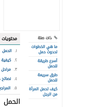
ذات صلة
محتويات
ما هي الخطوات
١
الحمل
لحدوث حمل
٢
كيفية 
أسرع طريقة
للحمل
٣
مراحل 
طرق سريعة
٤
نصائح ح
للحمل
٥
المراجع
كيف تحمل المرأة
من الرجل
الحمل