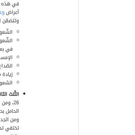
في هذه ال
أعراض
وعل
وتتضمّن ا
الشّعور
الشّعو
في بعض
الإمسا
الصّداع
زيادة 
الشعور
الثّلث الثا
26، ومن
الحامل بحر
ومن الجدي
تختفي تدري