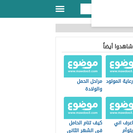
 شاهدوا أيضاً
رعاية المولود
مراحل الحمل
والولادة
عرف اني
كيف تنام الحامل
توأم
في الشهر الثاني