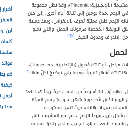
Embryo) والمشيمة (بالإنجليزية: Placenta)، وقدّ تظل مجموعة
أضرار إ
في الرحم لمدة يومين إلى ثلاثة أيام أخرى، إلى حين
السفر
نة الرّحم خلال عمليّة تُعرف بالانغراس، وبعدَ عملية
لق البويضة المُخصبة هرمونات الحمل، والتي تمنع
أين يو
ن الانذراف وحدوث الحيض.
[٤]
[٢]
كلمات 
لحمل
سلسلة 
فوائد 
يمرّ الحمل بثلاث مراحل، أو ثلاثة فُصول (بالإنجليزية: Trimesters)،
ا ثلاثة أشهر تقريباً، وفيما يلي توضيحٌ لكلّ منها:
[٦]
كم يط
كيفية 
ل:
وهو أول 13 أسبوعاً من الحمل، حيثُ يبدأ هذا العدّ
أجمل ق
 اليوم الأول لآخر دورة شهرية، ويمرّ جسم المرأة
ماذا ي
مرحلة بتغيرات هائلة، حيثُ تتغير مستويات
 بشكل كبير، ويبدأ الرّحم بدعم نمو المشيمة لنقل
والمواد المغذية إلى الجنين، والذي يتطوّر بسرعة