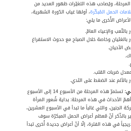
مرحلة، ويُصاحب هذه التغيّرات ظهور العديد من
امات الحمل المُبكّرة
، أولها غياب الدّورة الشهرية،
لأعراض الأُخرى ما يلي:
 بالتّعب والإعياء العامّ.
ر بالغثيان وخاصة خلال الصباح مع حدوث الاستفراغ
 الأحيان.
ك.
.
معدل ضربات القلب.
 بالألم عند الضغط على الثدي.
ني:
تستمرّ هذه المرحلة من الأسبوع 14 إلى الأسبوع
 أهمّ الأحداث في هذه المرحلة: بداية شُعور المرأة
كة الجنين، والتي غالباً ما تبدأ في الأسبوع العشرين،
ر بالذّكر أنّ مُعظم أعراض الحمل المبكرّة سوف
جياً في هذه الفترة، إلّا أنّ أعراض جديدة أُخرى تبدأ