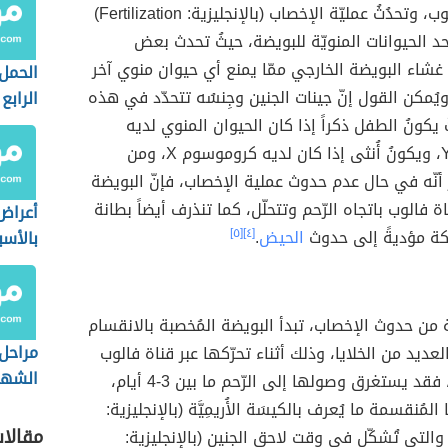
إلى قناة فالوب، وتحدُثُ عمليّة الإخصاب (بالإنجليزية: Fertilization)
أحد الحيوانات المنويّة للبويضة، حيثُ تحدث بعض
 غشاء البويضة الخارجي ممّا يمنع أي حيوان منوي آخر
الحمل
ويُمكن القول إنّ جينات الجنين وجِنسُه تتحدّد في هذه
الرابع
 يكونُ الطفل ذكراً إذا كان الحيوان المنوي لديه
كروموسوم Y، ويكونُ أُنثى إذا كان لديه كروموسوم X، ومن
كر أنّه في حال عدم حدوث عملية الإخصاب، فإنّ البويضة
ة فالوب باتجاه الرّحم وتتحلّل، كما تنذرف أيضاً بطانة
أعراض
كة مؤديةً إلى حدوث
الحيض
.
[٤]
[٥]
بالأسب
عشر
 ساعة من حدوث الإخصاب، تبدأ البويضة المُخصبة بالانقسام
مراحل
عديد من الخلايا، وذلك أثناء تحرّكها عبر قناة فالوب
الشهر 
باتجاه الرّحم، فقد يستغرق وصولها إلى الرّحم ما بين 3-4 أيام،
 المُنقسمة ما يُعرف بالكيسَة الأُريمِيَّة (بالإنجليزية:
مقالا
Blastocy)، والتي تُشكّل في وقت لاحق الجنين (بالإنجليزية: