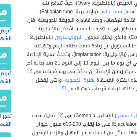
الموجودة في المبيض (بالإنجليزية: Ovary)، حيثُ تندفع تلك
 أسفل
قناة فالوب
(بالإنجليزية: Fallopian tube)،
مُتاحة للإخصاب، وبعد مُغادرة البويضة للحويصلة، فإن
تتطوّر إلى ما يُعرف بالجسم الأصفر (بالإنجليزية:
أعراض
 هرمون
البروجيسترون
(بالإنجليزية:
الشهر
Progesterone) المسؤول عن زيادة سُمك بطانة الرحم وتهيِئته
لعملية الانغراس (بالإنجليزية: Implantation)، وتَحدثُ عملية الإباضة
بشكل عام في أي يوم ما بين اليوم 11 إلى اليوم 21 بعد بداية آخر
حيثُ يُمكن للإباضة أن تحدُث في يوم مُختلف في كلّ
أعراض
ه الفترة المُسمّاة
بفترة الخصوبة
، والتي يُفضل
الشهر 
خلالها لزيادة فُرصة حدوث الحمل.
[٣]
ل المنوي
(بالإنجليزية: Semen) في كلّ عملية قذف
تحجر 
(بالإنجليزية: Ejaculation) على ما يُقارب 200-600 مليون حيوان
الشهر
ويّ، 200 منها يتمكّن من السباحة عبر المهبل والرّحم للوصول