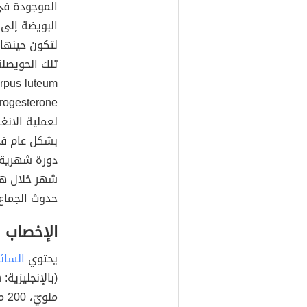
البويضة إلى
لتكون حينها 
تلك الحويصلة 
Corpus luteum)، والذي يُطلق
دورة شهرية، 
شهر خلال هذ
حدوث الجماع 
الإخصاب
يحتوي
السائ
من