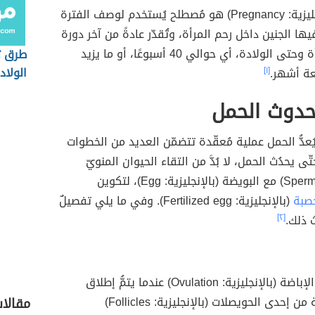
الحَمْل (بالإنجليزية: Pregnancy) هو مُصطلح يُستخدم لوصف الفترة
يها الجنين داخل رحم المرأة، وتُقدّر عادةً من آخر دورة
شهرية للمرأة وحتى الولادة، أي حوالي 40 أسبوعًا، أو ما يزيد
طرق ت
الولاد
عة أشهر.
[١]
حدوث الحمل
ُعدُّ الحمل عملية مُعقّدة تتضمّن العديد من الخطوات
ّى يحدُث الحمل، لا بُدَّ من التقاء الحيوان المنويّ
خصبة
(بالإنجليزية: Fertilized egg). وفي ما يلي تفصيلٌ
 ذلك.
[٢]
تحدُثُ عمليّة الإباضة (بالإنجليزية: Ovulation) عندما يتمُّ إطلاق
بويضة ناضجة من إحدى الحويصلات (بالإنجليزية: Follicles)
مقالا