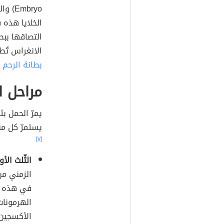
الخلايا هذه 
التصاقها ببطا
الانغراس تُط
بطانة الرحم
م
مراحل ا
يستمرّ كل منه
[٧]
الثّلث الأو
الزمني من
في هذه ال
الهرمونات
الأكسجين 