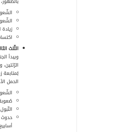
بالظهور، 
الشّعور
الشّعور 
زيادة ا
اكتساب
الثّلث الثا
ويبدأ الجن
الرّئتين،
بُمتابعة 
الحمل الأخ
الشّعور
صُعوبة 
التّبول
حدوث
أسابيع