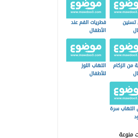
 تسنين
فطريات الفم عند
ال
الأطفال
ة من الزكام
التهاب اللوز
ال
للأطفال
 التهاب سرة
د
ت منوعة