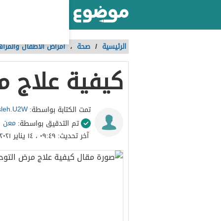
أكبر موقع عربي بالعالم
الرئيسية
/
صحة
،
أمراض الأطفال والمرا
كيفية علاج م
sleh.U2W
تمت الكتابة بواسطة:
معن ا
تم التدقيق بواسطة:
آخر تحديث:
٠٩:٤٩ ، ١٤ يناير ٢٠٢١