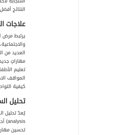
استجابةً لاحت
النتائج أفضل
علاجات ا
يرتبط مرض ال
والاجتماعية،
العديد من ال
مهاراتٍ جدي
تعليم الأطفا
المواقف الاج
كيفية التواص
تحليل ال
lysis
تحسين مهارا