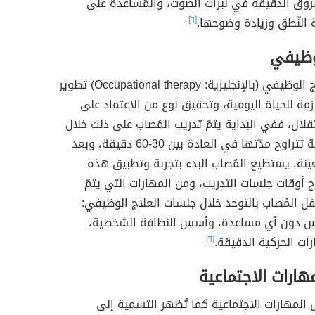
روق الدقيقة في نبرات الصوت، والمُساعدة على
 النّطق وزيادة وضوحها.
[٦]
لوظيفي
يتضمّن العلاج الوظيفي (بالإنجليزية: Occupational therapy) تطوير
ازمة للحياة اليومية، وتحقيق نوع من الاعتماد على
قلال، ففي البداية يتمّ تدريب المُصاب على ذلك خلال
جلسات علاجية تتراوح مدّتها في العادة بين 30-60 دقيقة، وبعد
عينة، يستطيع المُصاب البدء بتجربة وتطبيق هذه
ج أوقات جلسات التدريب، ومن المهارات التي يتمّ
فل المُصاب بالتوحد خلال جلسات العلاج الوظيفي:
ابس دون أي مساعدة، وأسس النظافة الشخصية،
ت الحركية الدقيقة.
[٦]
ارات الاجتماعية
مهارات الاجتماعية كما تُظهر التسمية إلى