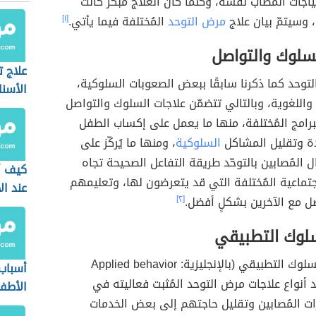
ياجات المُصاب نفسه، وكلّما كان العلاج مُبكّر كانت
، وسيتمّ بيان علاج
مرض التوحد
المُختلفة فيما يأتي.
[١]
لسلوك والتواصل
علاج 
توحد كما ذكرنا سابقًا ببعض الصعوبات السلوكية،
الأسنا
 واللغوية، وبالتالي تتضمّن علاجات السلوك والتواصل
الأطف
برامج المُختلفة، منها ما يعمل على إكساب الطفل
دة وتقليل المشاكل
السلوكية
، ومنها ما يُركّز على
ل المُصابين بالتوحّد طريقة التفاعل الصحيحة تجاه
كيف أ
تماعية المُختلفة التي قد يتعرضون لها، وتعليمهم
عند ال
ل مع الآخرين بشكلٍ أفضل.
[٢]
سلوك التطبيقي
يُعدّ تحليل السلوك التطبيقي (بالإنجليزية: Applied behavior
أسباب
ana) أحد أنواع علاجات مرض التوحد المُثبت فعاليته في
الأطف
ت المُصابين وتقليل حاجتهم إلى بعض الخدمات