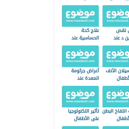
ال
 نقص
علاج كحة
ن د عند
الحساسية عند
ال
الأطفال
يلان الأنف
أعراض جرثومة
أطفال
المعدة عند
الأطفال
انتفاخ البطن
تأثير التكنولوجيا
أطفال
على الأطفال