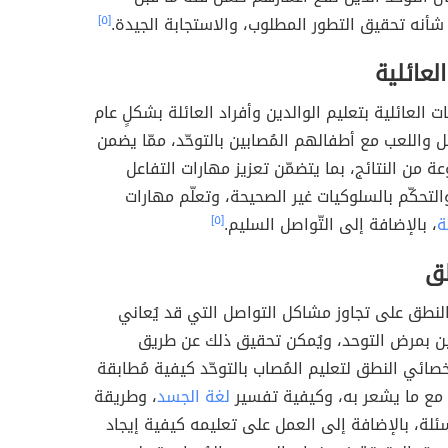
أنه تحقيق التطور المطلوب، والاستجابة الجيدة.
[٥]
لعائلية
ت العائلية بتعليم الوالدين وأفراد العائلة بشكلٍ عام
ل واللعب مع أطفالهم المُصابين بالتوحّد، ممّا يضمن
 من النتائج، بما يتضمّن تعزيز مهارات التفاعل
التحكّم بالسلوكيات غير الصحيحة، وتعلّم مهارات
ة
، بالإضافة إلى التّواصل السليم.
[٥]
طق
النطق على تجاوز مشاكل التواصل التي قد يُعاني
ين بمرض التوحد، ويُمكن تحقيق ذلك عن طريق
خصائي النطق لتعليم المُصاب بالتوحّد كيفية مُطابقة
 مع ما يشعر به، وكيفية تفسير
لغة الجسد
، وطريقة
سئلة، بالإضافة إلى العمل على تعليمه كيفية إيجاد