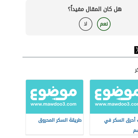
هل كان المقال مفيداً؟
نعم
لا
ر
أحرق السكر في
طريقة السكر المحروق
م