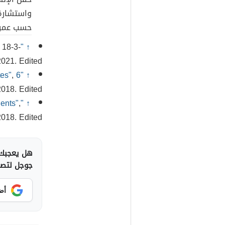
واستشارة 
حسب عمره،
 18-3-
"Diabetes Overview"
↑
021. Edited.
,
"6 Steps for Treating Burning Feet Caused By Diabetes"
↑
018. Edited.
,
"Infections in Diabetic Burn Patients"
↑
018. Edited.
هل يعجبك 
جوجل لتصلك
أض