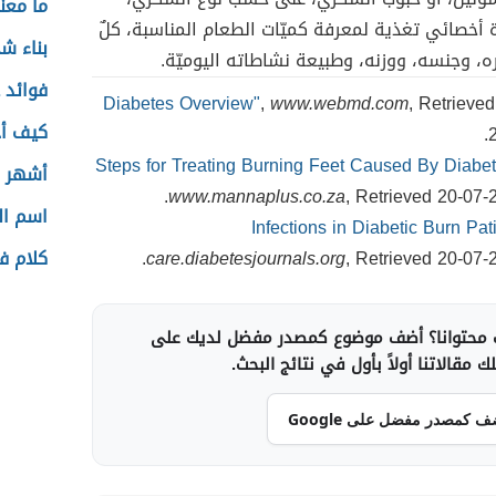
ما معن
أخصائي تغذية لمعرفة كميّات الطعام المناسبة، كلٌ
بناء ش
 وجنسه، ووزنه، وطبيعة نشاطاته اليوميّة.
فوائد 
,
www.webmd.com
, Retrieved
كيف أح
2
أشهر ا
www.mannaplus.co.za
, Retrieved 20-07-2
اسم الج
, Retrieved 20-07-2
care.diabetesjournals.org
كلام ف
محتوانا؟ أضف موضوع كمصدر مفضل لديك على
 مقالاتنا أولاً بأول في نتائج البحث.
ف كمصدر مفضل على Google