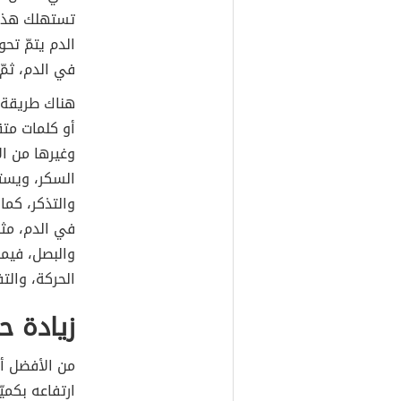
تستهلك هذه ا
الدم يتمّ تح
في الدم، ثمّ 
هناك طريقة 
أو كلمات مت
وغيرها من ال
السكر، ويسته
والتذكر، كم
في الدم، مث
والبصل، فيمك
الحركة، والتف
زيادة ح
من الأفضل أن
ارتفاعه بكميّ