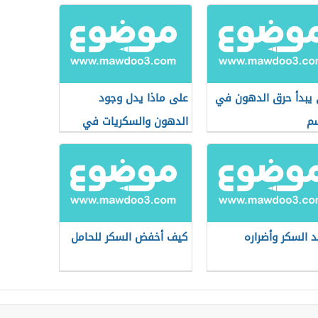
يبدأ حرق الدهون في
على ماذا يدل وجود
م
الدهون والسكريات في
قمة الهرم الغذائي
د السكر وأضراره
كيف أخفض السكر للحامل