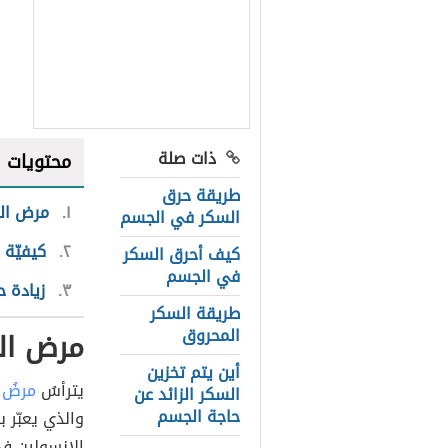
ذات صلة
محتويات
طريقة حرق
١
مرض ال
السكر في الجسم
٢
كيفيّة
كيف أحرق السكر
في الجسم
٣
زيادة 
طريقة السكر
المحروق
مرض ال
أين يتم تخزين
يترأسُ
مرضُ 
السكر الزائد عن
حاجة الجسم
والذي يعبّر 
الإنسولين في