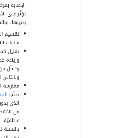
الإصابة بمرض
يؤثّر على الأ
وغيرها، وبال
تقسيم الو
ساعات الن
تقليل كمي
وزيادة كم
وتقلّل م
وبالتالي 
ممارسة ا
تجنّب
التوت
الذي بدور
من الأشخا
عاطفيّة.
بالنسبة ل
حقن الإن