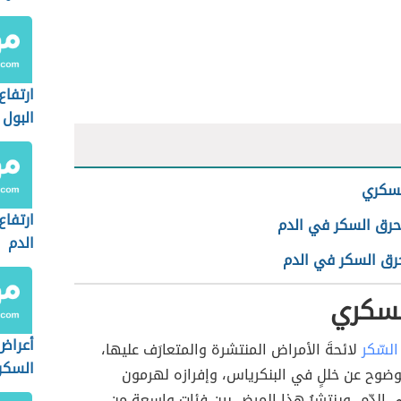
ارتفاع
البول
سكري
ارتفاع
 حرق السكر في الدم
الدم
حرق السكر في الدم
سكري
أعراض
السّكر
لائحةَ الأمراض المنتشرة والمتعارَف عليها،
السكر
بوضوح عن خللٍ في البنكرياس، وإفرازه لهرمون
 الدّم، وينتشرُ هذا المرض بين فئاتٍ واسعة من