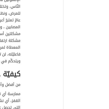
النّاس، وتخت
للمرض، ونظا
عامّ تعتبرُ 
المصابين ، و
مشكلتين أسا
مشكلة ارتفاع
المعطاة لم
فاعليّته، لن 
ويتحكّم في 
كيفيّة 
من أفضل وأس
ممارسة أي 
القفز، أي نش
التي تحصل عل