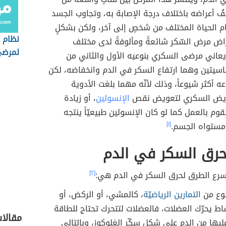
لفُ أعراضه باختلاف درجة الإصابة به، وتجاوب الجسد
م الحياة المختلف من شخصٍ إلى آخر، ولكن بشكلٍ
نظام 
أعراض مرض السّكر شائعةً ومألوفةً لدى مختلف
لمرضى
يعاني مرضى السكري بنوعيه الأول والثاني من
سيتين وهما ارتفاع السكر في الدم وانخفاضه، لكن
ه أكثر شيوعاً، وذلك لأنّه مهما بلغت الأدوية
ريض السكري لتعويض نقص
الإنسولين
، أو زيادة
تقوم بالعمل كما لو كان الإنسولين طبيعيّاً ينتجه
مستواه الجسم.
[١]
حرق السكر في الدم
رع الطرق لحرق السكر في الدم هي:
[٢]
نوع من
التمارين الرياضيّة
، كالمشي، أو الركض، أو
اط يحرّك العضلات، فالعضلات لتتحرك تحتاج للطاقة
مقالا
يها من الدم على شكل سكّر الغلوكوز، وبالتالي