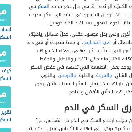
لكميّة الزائدة، أمّا في حال عدم تواجد
السكر
في
ويل الكلايكوجين الموجود في الكبد إلى سكر وطرحه
يتمّ اللجوء للدهون بعد نفاذ الكلايكوجين.
أسباب
أخرى وهي بذل مجهود عقلي، كحلّ مسائل رياضيّة،
السكر
قاطعة، أو
لعب الشطرنج
، أو حفظ قصيدة أو شيء ما
أمور التي تتطلّب تركيز ذهني، فغذاء الدماغ هو
لك الكثير منه خلال التفكير والتحليل والحفظ
ا يوجد بعض الأطعمة التي تسهم في خفض السكر
كيف ي
ل الشاي،
والقرفة
، والحلبة،
والترمس
، والثوم،
السكر
ن تناولها عند ارتفاع السكر لخفضه، ولكن تبقى
كير هما الحلّان الأفضل والأنجح.
رق السكر في الدم
تقرير
السكر
 نتجنّب ارتفاع السكر في الدم من الأساس، فإنّ
ات كبيرة يؤدّي إلى إنهاك البنكرياس، فتزيد احتماليّة