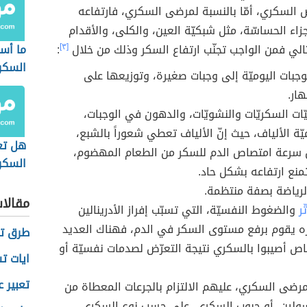
 السكري، أمّا بالنسبة لمرضى السكري، فارتفاعه
جزاء الحساسّة، مثل شبكيّة العين، والكلى، والأقدام
تالي فمن الواجب تجنّب ارتفاع السكر وذلك من خلال
[٣]
:
ما أس
السكر
جبات اليوميّة إلى وجبات صغيرة، وتوزيعها على
هار.
ّات السكريّات والنشويّات، والدهون في الوجبات،
يّة الألياف، حيث إنّ الألياف تعطي شعوراً بالشبع،
هل تع
ن سرعة امتصاص الدم للسكر من الطعام المهضوم،
السكر
تمنع ارتفاعه بشكل حاد.
لرياضة بصفة منتظمة.
مقالا
ّر
والضغوط النفسيّة، التي تسبّب إفراز الأدرينالين
ه يقوم برفع مستوى السكر في الدم، فهناك العديد
طرق تن
ص أصيبوا بالسكري نتيجة التعرّض لصدمات نفسيّة أو
ايات ت
تعبير ع
مرضى السكري، عليهم الالتزام بالجرعات المعطاة من
سولين، أو حبوب السكري، على حسب نوع السكري،