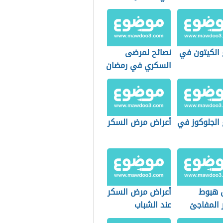
السادس
 الكيتون في
نصائح لمرضى
السكري في رمضان
 الجلوكوز في
أعراض مرض السكر
 هبوط
أعراض مرض السكر
 المفاجئ
عند الشباب