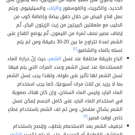
الحديد، والكبريت، والفوسفور
والزنك
، والسيلينيوم، ويتم
عمل قناع البيض من خلال خفق بيضة وإضافة كوب من
الحليب مع ملعقتين كبيرتين من زيت الزيتون البكر، ثُم
يُضاف عصير نصف ثمرة من الليمون، ثُم يوضع القناع على
الشعر لمدة تتراوح ما بين 20-30 دقيقة ومن ثم يتم
غسله بالماء والشامبو.
[٢]
اتباع طريقة مختلفة عند غسل
الشعر
، حيث إنّ حرارة الماء
المستخدمة عند غسل الشعر وعدد المرات التي يتم فيها
غسل الشعر لها تأثير على طوله، ولهذا يجب غسل الشعر
بما لا يزيد عن ثلاث مرات أسبوعيًا، كما يجب استخدام
الماء البارد وليس الماء الساخن، وإن كان هناك صعوبة
في استخدام الماء البارد على كامل الجسم يُمكن غسل
الشعر بشكلٍ منفصل، ومن ثم لف الشعر باستخدام غطاءٍ
خاص لوقت قصير.
[٣]
تجفيف الشعر بعد الاستحمام بلطفٍ، ويُنصح باستخدام
المناشف القطنية أو الحريرية، حتى لا يتم تكسير
الشعر