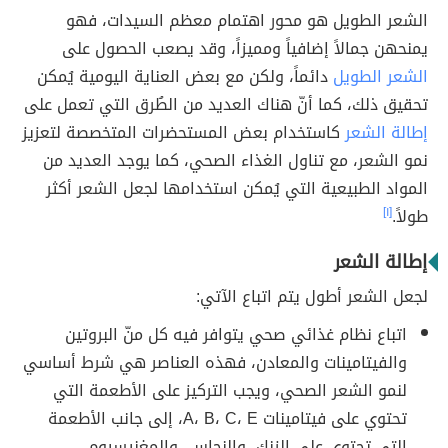
الشعر الطويل هو محور اهتمام معظم السيدات، فهو
يمنحهن جمالاً إضافياً ومميزاً، وقد يصعب الحصول على
الشعر الطويل
دائماً، ولكن مع بعض العناية اليومية يُمكن
تحقيق ذلك، كما أنّ هناك العديد من الطُرق التي تعمل على
إطالة الشعر
كاستخدام بعض المستحضرات المتخصصة لتعزيز
نمو الشعر، مع تناول الغذاء الصحي، كما يوجد العديد من
المواد الطبيعية التي يُمكن استخدامها لجعل الشعر أكثر
طولاً.
[١]
إطالة الشعر
لجعل الشعر أطول يتم اتباع الآتي:
اتباع نظام غذائي صحي يتوافر فيه كل منّ البروتين
والفيتامينات والمعادن، فهذه العناصر هي شرط أساسي
لنمو الشعر الصحي، ويجب التركيز على الأطعمة التي
تحتوي على فيتامينات A، B، C، E، إلى جانب الأطعمة
التي تحتوي على الزنك، والنحاس، والمغنيسيوم،