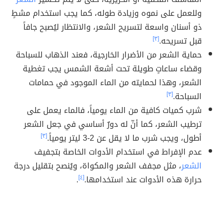
وللعمل على نموه وزيادة طوله، كما يجب استخدام مشطٍ
ذو أسنان واسعة لتسريح الشعر، والانتظار ليُصبح جافاً
قبل تسريحه.
[٣]
حماية الشعر من الأضرار الخارجية، فعند الذهاب للسباحة
وقضاء ساعاتٍ طويلة تحت أشعة الشمس يجب تغطية
الشعر، وهذا لحمايته من الماء الموجود في حمامات
السباحة.
[٣]
شرب كميات كافية من الماء يومياً، فالماء يعمل على
ترطيب الشعر، كما أنّ له دورٌ أساسي في جعل الشعر
أطول، ويجب شرب ما لا يقل عن 2-3 ليتر يومياً.
[٣]
عدم الإفراط في استخدام الأدوات الخاصة بتجفيف
الشعر
، مثل مجفف الشعر والمكواة، ويُنصح بتقليل درجة
حرارة هذه الأدوات عند استخدامها.
[٤]
.