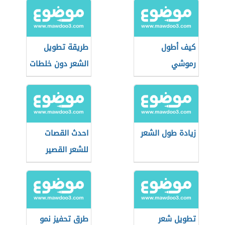
كيف أطول
طريقة تطويل
رموشي
الشعر دون خلطات
زيادة طول الشعر
احدث القصات
للشعر القصير
تطويل شعر
طرق تحفيز نمو