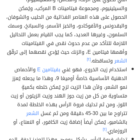
والسيلينيوم، ومجموعة فيتامينات B المركب، ويُمكن
الحصول على هذه العناصر الغذائية من الحليب والشوفان،
والبقدونس والأفوكادو، والخبز الأسمر، والسبانخ، وسمك
السلمون، وغيرها العديد، كما يجب القيام بعمل التحاليل
اللازمة للتأكد من عدم حدوث نقص في الفيتامينات
وأهمها فيتامين E، والزنك حيث يُؤدي نقصهما إلى ترقّق
الشعر
وتساقطه.
[٢]
استخدام زيت الخروع، فهو غني
بفيتامين E
والأحماص
الدهنية الأساسية خاصةً أوميغا 9، وهذا ما يجعله يُعزز
نمو الشعر، ولأن هذا الزيت لزج يُمكن خلطه بكميةٍ
متساوية من كل من زيت جوز الهند وزيت الزيتون أو زيت
اللوز، ومن ثم تدليك فروة الرأس بهذه الخلطة لمدة
تتراوح ما بين 30-45 دقيقة ومن ثم غسل
الشعر
بالشامبو، يُمكن أيضاً إضافة زيت الكافور، أو النعناع، أو
الروزماري.
[٢]
تدليك فروة الرأس بشكل يوميّ، وهذا لتعزيز تدفق الدم