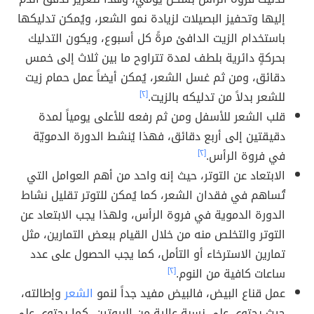
إليها وتحفيز البصيلات لزيادة نمو الشعر، ويُمكن تدليكها
باستخدام الزيت الدافئ مرةً كل أسبوع، ويكون التدليك
بحركةٍ دائرية بلطف لمدة تتراوح ما بين ثلاث إلى خمس
دقائق، ومن ثم غسل الشعر، يُمكن أيضاً عمل حمام زيت
للشعر بدلاً من تدليكه بالزيت.
[٢]
قلب الشعر للأسفل ومن ثم رفعه للأعلى يومياً لمدة
دقيقتين إلى أربع دقائق، فهذا يُنشط الدورة الدمويّة
في فروة الرأس.
[٢]
الابتعاد عن التوتر، حيث إنه واحد من أهم العوامل التي
تُساهم في فقدان الشعر، كما يُمكن للتوتر تقليل نشاط
الدورة الدموية في فروة الرأس، ولهذا يجب الابتعاد عن
التوتر والتخلص منه من خلال القيام ببعض التمارين، مثل
تمارين الاسترخاء أو التأمل، كما يجب الحصول على عدد
ساعات كافية من النوم.
[٢]
عمل قناع البيض، فالبيض مفيد جداً لنمو
الشعر
وإطالته،
حيث يحتوي على نسبةٍ عالية من البروتين، كما يحتوي على