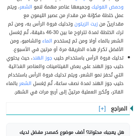
وحمض الفوليك
وجميعها عناصر مهمة لنمو
الشعر
، ويتم
عمل خلطة مكوّنة من مقدار من عصير الليمون مع
مقدارينّ من
زيت الزيتون
وتدليك فروة الرأس به، ومن ثم
ترك الخلطة لمدة تتراوح ما بين 30-46 دقيقة، ثُم يُغسل
الشعر بالماء أولا ومن ثم يُستخدم
الماء
والشامبو، ومن
الأفضل تكرار هذه الطريقة مرة أو مرتين في الأسبوع.
تدليك فروة الرأس باستخدام حليب
جوز الهند
، حيث يحتوي
حليب جوز الهند على بعض الفيتامينات والعناصر الغذائية
التي تُحفز نمو الشعر، ويتم تدليك فروة الرأس باستخدام
حليب جوز الهند لمدة نصف ساعة، ثُم يُغسل
الشعر
بالماء
الفاتر، وتُكرر العملية مرتينّ إلى أربع مرات في الشهر.
المراجع
هل يعجبك محتوانا؟ أضف موضوع كمصدر مفضل لديك