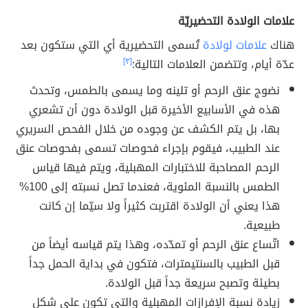
علامات الولادة التحضيريّة
هناك
علامات لولادة
تُسمى التحضيرية أي التي ستكون بعد
عدّة أيام، وتتضمن العلامات التالية:
[٣]
نضوج عنق الرحم أو تلينه وما يسمى بالطمس، وتحدث
هذه في الأسابيع الأخيرة قبل الولادة دون أن تشعري
بها، بل يتم الكشف عن وجوده من خلال الفحص السريري
عند الطبيب، فيقوم بإجراء فحوصات تسمى بفحوصات عنق
الرحم المصاحبة للاختبارات المهبلية، ويتم فيها قياس
الطمس بالنسبة المئوية، فعندما تصل نسبته إلى 100%
هذا يعني أن الولادة اقتربت كثيراً ولا سيّما إن كانت
طبيعية.
اتّساع عنق الرحم أو تمدّده، وهذا يتم قياسه أيضاً من
قبل الطبيب بالسنتيمترات، فتكون في بداية الحمل جداً
بطيئة وتصبح سريعة جداً قبل الولادة.
زيادة نسبة الإفرازات المهبلية والتي تكون على شكل