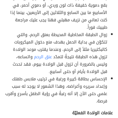
بقع دموية خفيفة ذات لون وردي، أو دموي أحمر، في
الأسابيع ما بين السابع والثلاثين إلى الأربعين، بينما إذا
كنت تعاني من نزيف مهبلي فهنا يجب عليك مراجعة
طبيبك فوراً.
زوال الطبقة المخاطية المحيطة بعنق الرحم، والتي
تتكوّن في بداية الحمل بهدف منع دخول الميكروبات
كالبكتيريا مثلاً إلى الرحم، وعندما يقترب موعد الولادة
تزول هذه الطبقة نتيجةً لتمدّد
عنق الرحم
واتساعه،
وليس بالضرورة أن تزول قبل الولادة بيوم، فقد تحدث
قبل الولادة بأيام أو حتى أسابيع.
الإحساس بطاقة كبيرة ورغبة في ترتيب ملابس طفلك
وإعداد سريره وأغراضه، وهذا الشعور لا يوجد له سبب
علمي حتى الآن إلا أنه رغبةً في رؤية الطفل بأسرع وأقرب
فرصة.
علامات الولادة الفعليّة