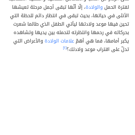
لفترة الحمل
والولادة
، إلّا أنّها تبقى أجمل مرحلة تعيشها
الأنثى في حياتها، بحيث تبقى في انتظار دائم للحظة التي
تحين فيها موعد ولادتها ليأتي الطفل الذي طالما شعرت
بحركاته في رحمها وانتظرته لتحمله بين يديها وتشاهده
يكبر أمامها، فما هي أهمّ
علامات الولادة
والأعراض التي
تدلّ على اقتراب موعد ولادتك؟
[٢]