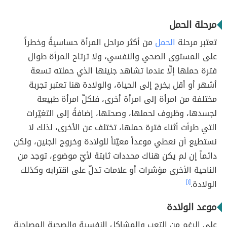
مرحلة الحمل
تعتبر مرحلة
الحمل
من أكثر مراحل المرأة حساسيةً وخطراً
على المستوى الصحي والنفسي، ولا ترتاح المرأة طوال
فترة حملها إلّا عندما تشاهد جنينها الذي حملته تسعة
أشهر أو أقل يخرج إلى الحياة، والولادة هنا تعتبر تجربة
مختلفة من امرأة إلى امرأة أخرى، فلكلّ امرأة طبيعة
لجسدها، وظروف لحملها، وصحتها، إضافةً إلى التغيّرات
التي طرأت أثناء فترة حملها، تختلف عن الأخرى، لذلك لا
نستطيع أن نعطي موعداً معيّناً للولادة وخروج الجنين، ولكن
دائماً إن لم يكن هناك محددات ثابتة لأيّ موضوع، توجد من
الناحية الأخرى مؤشرات أو علامات تدلّ على اقترابه وكذلك
الولادة.
[١]
موعد الولادة
على الرغم من التعب والمشاكل النفسية والصحية المصاحبة