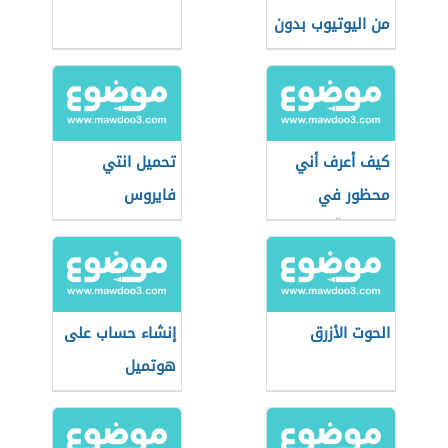
من اليوتيوب بدون
برامج
كيف أعرف أني
تحميل انتي
محظور في
فايروس
الواتس آب
الحوت الأزرق
إنشاء حساب على
هوتميل