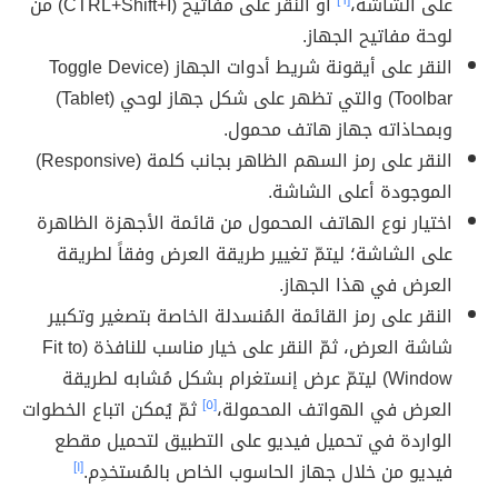
على الشاشة،
[٦]
أو النقر على مفاتيح (CTRL+Shift+I) من
لوحة مفاتيح الجهاز.
النقر على أيقونة شريط أدوات الجهاز (Toggle Device
Toolbar) والتي تظهر على شكل جهاز لوحي (Tablet)
وبمحاذاته جهاز هاتف محمول.
النقر على رمز السهم الظاهر بجانب كلمة (Responsive)
الموجودة أعلى الشاشة.
اختيار نوع الهاتف المحمول من قائمة الأجهزة الظاهرة
على الشاشة؛ ليتمّ تغيير طريقة العرض وفقاً لطريقة
العرض في هذا الجهاز.
النقر على رمز القائمة المُنسدلة الخاصة بتصغير وتكبير
شاشة العرض، ثمّ النقر على خيار مناسب للنافذة (Fit to
Window) ليتمّ عرض إنستغرام بشكل مُشابه لطريقة
العرض في الهواتف المحمولة،
[٥]
ثمّ يُمكن اتباع الخطوات
الواردة في تحميل فيديو على التطبيق لتحميل مقطع
فيديو من خلال جهاز الحاسوب الخاص بالمُستخدِم.
[١]