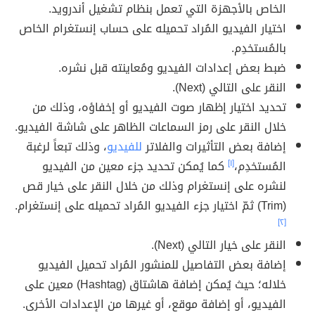
الخاص بالأجهزة التي تعمل بنظام تشغيل أندرويد.
اختيار الفيديو المُراد تحميله على حساب إنستغرام الخاص
بالمُستخدِم.
ضبط بعض إعدادات الفيديو ومُعاينته قبل نشره.
النقر على التالي (Next).
تحديد اختيار إظهار صوت الفيديو أو إخفاؤه، وذلك من
خلال النقر على رمز السماعات الظاهر على شاشة الفيديو.
إضافة بعض التأثيرات والفلاتر
للفيديو
، وذلك تبعاً لرغبة
المُستخدِم،
[١]
كما يُمكن تحديد جزء معين من الفيديو
لنشره على إنستغرام وذلك من خلال النقر على خيار قص
(Trim) ثمّ اختيار جزء الفيديو المُراد تحميله على إنستغرام.
[٢]
النقر على خيار التالي (Next).
إضافة بعض التفاصيل للمنشور المُراد تحميل الفيديو
خلاله؛ حيث يُمكن إضافة هاشتاق (Hashtag) معين على
الفيديو، أو إضافة موقع، أو غيرها من الإعدادات الأخرى.