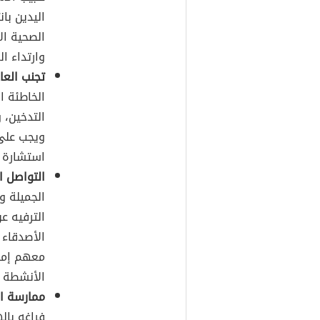
اليدين با
الصحية ال
وارتداء ا
تجنب العاد
الخاطئة ا
التدخين، 
ويجب على 
استشارة ا
التواصل ال
الجميلة و
الترفيه ع
الأصدقاء 
معهم إما 
الأنشطة ا
ممارسة ال
فراغه بال