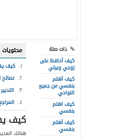
ذات صلة
محتويات
كيف أحافظ على
١
كيف يهت
زوجي وبيتي
٢
نصائح ت
كيف أهتم
بنفسي من جميع
٣
التدبير
النواحي
٤
المراجع
كيف اهتم
بنفسي
كيف يهت
كيف أهتم
بنفسي
هنالك العديد