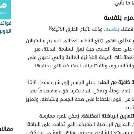
 ما يأتي:
مرء بنفسه
فوائد
لاعتناء
بنفسه
، وذلك باتباع الطرق الآتية:
[١]
الباولو
ام غذائي صحي
: يُتبّع النظام الغذائي السليم والمتوازن
على صحة الجسم، حيث يُعزز السلامة البدنيّة، عبر
طعمة ذات القيمة الغذائية العالية والتي تحتوي على
 والكالسيوم، والفيتامينات المختلفة التي يحتاجها
 كافيّة من الماء
: يحتاج الجسم إلى شرب مقدار 8-10
لماء يوميّأً، ويمكن البدء بشرب كوب ماء صباحاً بعد
 من النوم؛ للحفاظ على صحة الجسم ونشاطه، وتعزيز
شرة.
مارين الرياضيّة المختلفة
: يُمكن للمرء ممارسة
التمارين الرياضيَة المفيدة، التي تُحافظ على اللياقة
مقالا
للجسم، وتعزز نشاطه وصحته، ومنها: المشي، والركض،