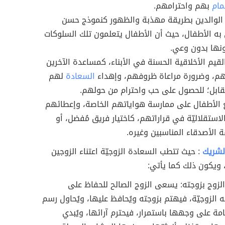
مام
بهم واحترامهم.
لوالدين بطريقة مهذبة والظهور كنموذج حسن
به الأطفال، حيث أن الأطفال يتعلمون تلك السلوكات
ونها بدون وعي.
قيم الأخلاقية الحسنة في الأبناء، كمساعدة الآخرين
هم، وضرورة مراعاة ظروفهم، وإهداء
السعادة
لهم
ابل؛ للحصول على حب واحترام من حولهم.
الأطفال على ممارسة هواياتهم الخاصة، وإعطائهم
استقلاليّة في قراراتهم، كاختيار فريق مُفضل، أو
 الأصدقاء المناسبين وغيره.
لشريك
: حيث تتطب السعادة الزوجيّة اعتناء الزوجين
ويكون ذلك كما يأتي:
 الزوج بزوجته: يسعى الزوج الصالح للحفاظ على
 الزوجيّة، فيهتم بزوجته ويُحافظ عليها، ويُحاول رسم
امة على وجهها باستمرار، فيحترم آرائها، ويُبدي