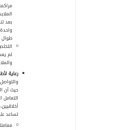
مراكمة
الملاب
بعد تن
واحدة 
طوال ا
التخلص
لم يعد
والملاب
رعاية لأط
والتواصل 
حيث أن ال
التعامل 
أخلاقيين،
تساعد عل
معاملة