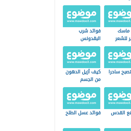
 ماسك
فوائد شرب
ر للشعر
البقدونس
صبح ساحرا
كيف أزيل الدهون
من الجسم
قع القدس
فوائد عسل الطلح