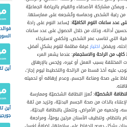
 ويمكن مشاركة الأصدقاء والقيام بالرياضة الجماعيّة
د من رغبة الشخص وحماسه وتُشجعه على ممارستها.
ى عدد ساعات النوم الكافيّة
: يُساعد النوم على راحة
فوائد 
حسين أدائه، وذلك من خلال الحصول على عدد ساعات
السور
افية التي تناسب عمر الشخص، وتكفي لاسترخاء
احته، ويفضل
اختيار
غرفة مظلمة للنوم بشكلٍ أفضل.
افٍ من الراحة والاستجمام
: عندما يشعر المرء
 المختلفة بسبب العمل أو غيره، ويُحس بالإرهاق
أين ت
وجب عليه أخذ قسط من الرائحة والتخطيط ليوم إجاز؛،
اظ على صحة ومناعة الجسم، وعدم إرهاقه أو تحميله
اقته.
النظافة الشخصيّة
: تُعزز النظافة الشخصيّة وممارسة
إعتناء بالذات من صحة الجسم البدنيّة، وتزيد من ثقة
أين تق
سه، وتحميه من الأمراض، وتتمثل بالنظافة البدنيّة،
جورجيا
م بانتظام، وتنظيف الأسنان مرتين يوميّاً، ومراجعة
نان بشكلٍ دوريّ للحفاظ على سلامتها، إضافةً لغسل