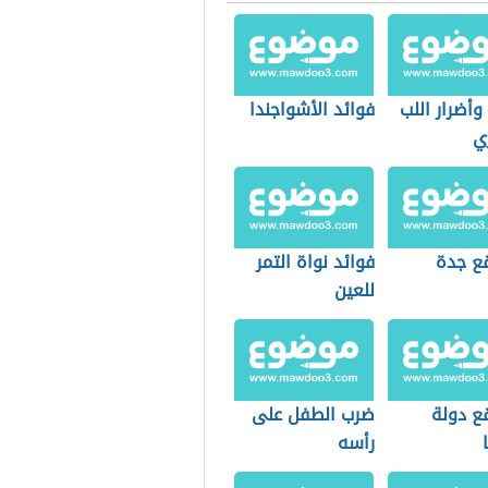
وأضرار اللب
فوائد الأشواجندا
ي
قع جدة
فوائد نواة التمر
للعين
ع دولة
ضرب الطفل على
رأسه