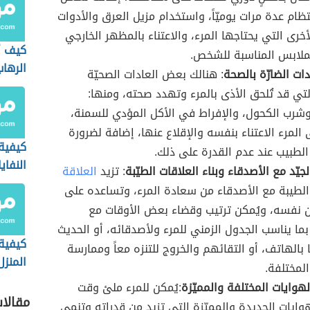
نتظام عدة مرات يوميّاً، واستخدام مزيل العرق والأدوات
أخرى التي يحتاجها المرء، والاعتناء بالمظهر الخارجي
كيف أ
لملابس المناسبة للشخص.
الرهاب
ات الضارّة بالصحة
: هنالك بعض العادات الصحيّة
لتي قد تُلحق الأذى بالمرء وتهدد صحته، ومنها:
وشرب الكحول، والإفراط في الأكل المؤدي للسمنة،
المرء الاعتناء بنفسه والإقلاع عنها، إضافة لضرورة
كيفية 
لطبيب عند عدم القدرة على ذلك.
النفاي
جيّد مع الأصدقاء وبناء العلاقات الطيّبة
: تزيد
العلاقة
الطيبة مع الأصدقاء من سعادة المرء، وتساعده على
ن نفسه، ويُمكن ترتيب وقضاء بعض الأوقات مع
بما يناسب الجدول الزمني للمرء ولأصدقائه، أو الحديث
كيفية
بالهاتف، أو التقائهم والخروج للتنزه معاً وممارسة
المنزل
لمختلفة.
هوايات المختلفة والمميّزة
:يُمكن للمرء ملئ وقت
مقالا
هوايات الجديدة والمميّزة التي تزيد من قدراته وتنمي