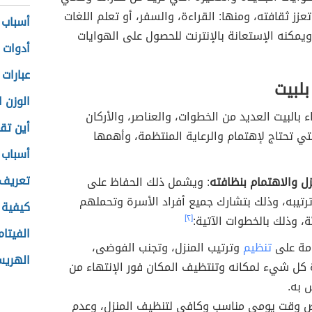
عزز ثقافته، ومنها: القراءة، والسفر، أو تعلم اللغات
أسباب ك
ويمكنه الإستعانة بالإنترنت للحصول على الهوايات
أدوات ا
عبارات
بلبيت
الوزن 
ء بالبيت العديد من الخطوات، والعناصر، والأركان
أين تق
لتي تحتاج لإهتمام والرعاية المنتظمة، وأهمها
أسباب 
تعريف 
نزل والاهتمام بنظافته
: ويشمل ذلك الحفاظ على
رتيبه، وذلك بتشارك جميع أفراد الأسرة وتحملهم
كيفية 
ة، وذلك بالخطوات الآتية:
[٢]
الفيتام
مة على
تنظيم
وترتيب المنزل، وتجنب الفوضى،
الهريس
 كل شيء لمكانه وتنتظيف المكان فور الإنتهاء من
 به.
 وقت يومي مناسب وكافي لتنظيف المنزل، وعدم