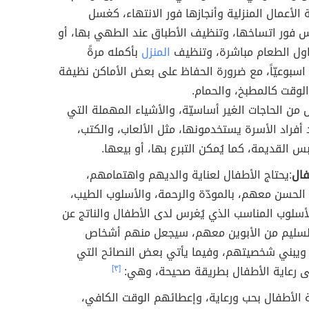
 الأعمال المنزلية وأنجازها فور الانتهاء، كغسل
س فور اتساخها، وتنظيف الأطباق عند الطهي بها، أو
اول الطعام مباشرة، وتنظيف
المنزل
بأكمله مرةً
اسبوعيّاً، مع ضرورة الحفاظ على بعض الأماكن نظيفة
لوقت كالمطبخ، والحمام.
 من الحاجات الغير أساسيّة، والأشياء المهملة التي
 أفراد الأسرة يستخدمونها، مثل الألعاب، والكتب،
س القديمة، كما يُمكن التبرع بها، أو بيعها.
فال
:يحتاج الأطفال لعناية والديهم واهتمامهم،
الحسن معهم، بالمودّة والرحمة، والأسلوب الطيب،
أسلوب المناسب الذي يُغرس لدى الأطفال والناتج عن
السليم من الأبوين معهم، سيجعل منهم أشخاص
 ويبني شخصيتهم، وفيما يأتي بعض النصائح التي
ى رعاية الأطفال بطريقة صحيحة، وهي:
[٣]
 الأطفال بحب ورعاية، وإعطائهم الوقت الكافي،