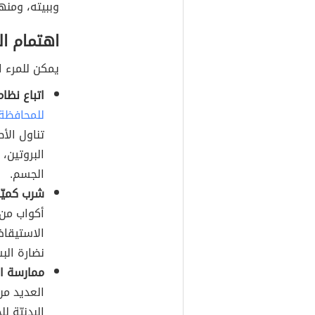
وببيته، ومنها
اهتمام ال
يمكن للمرء ا
اتباع نظ
للمحافظة
تناول الأ
البروتين،
الجسم.
شرب كميّة
أكواب من ا
الاستيقاظ
نضارة الب
ممارسة الت
العديد من 
البدنيّة 