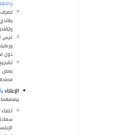
والاهت
تصرف ا
يقتدي 
ويُقلد
غرس ال
ورعايت
دون مق
تشجيع 
بعض ال
مصادقة
الإعتناء
با
ببعضهما، 
اعتناء
سعادته
الإبتس