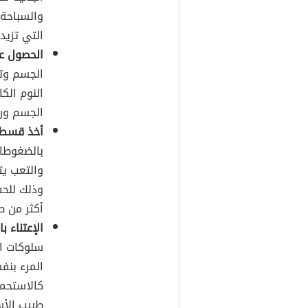
والسباحة،
التي تزي
الحصول عل
الجسم وت
النوم الك
الجسم ور
أخذ قسط ك
بالضغوطات
والتعب يت
وذلك للحف
أكثر من ط
الإعتناء ب
سلوكات ال
المرء بنف
كالاستحما
طبيب الأس