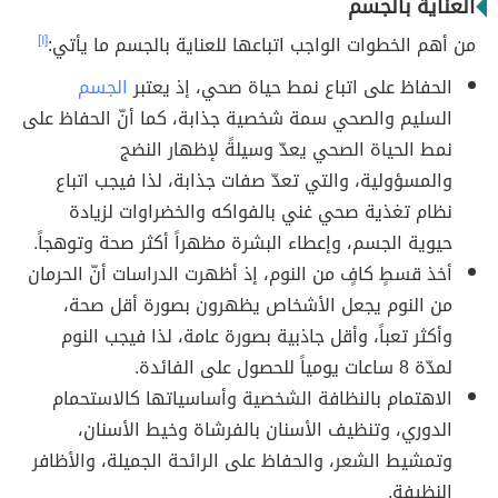
العناية بالجسم
من أهم الخطوات الواجب اتباعها للعناية بالجسم ما يأتي:
[١]
الحفاظ على اتباع نمط حياة صحي، إذ يعتبر
الجسم
السليم والصحي سمة شخصية جذابة، كما أنّ الحفاظ على
نمط الحياة الصحي يعدّ وسيلةً لإظهار النضج
والمسؤولية، والتي تعدّ صفات جذابة، لذا فيجب اتباع
نظام تغذية صحي غني بالفواكه والخضراوات لزيادة
حيوية الجسم، وإعطاء البشرة مظهراً أكثر صحة وتوهجاً.
أخذ قسطٍ كافٍ من النوم، إذ أظهرت الدراسات أنّ الحرمان
من النوم يجعل الأشخاص يظهرون بصورة أقل صحة،
وأكثر تعباً، وأقل جاذبية بصورة عامة، لذا فيجب النوم
لمدّة 8 ساعات يومياً للحصول على الفائدة.
الاهتمام بالنظافة الشخصية وأساسياتها كالاستحمام
الدوري، وتنظيف الأسنان بالفرشاة وخيط الأسنان،
وتمشيط الشعر، والحفاظ على الرائحة الجميلة، والأظافر
النظيفة.