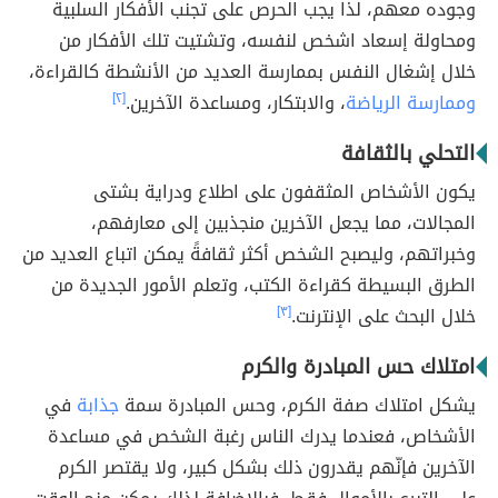
وجوده معهم، لذا يجب الحرص على تجنب الأفكار السلبية
ومحاولة إسعاد اشخص لنفسه، وتشتيت تلك الأفكار من
خلال إشغال النفس بممارسة العديد من الأنشطة كالقراءة،
وممارسة الرياضة
، والابتكار، ومساعدة الآخرين.
[٢]
التحلي بالثقافة
يكون الأشخاص المثقفون على اطلاع ودراية بشتى
المجالات، مما يجعل الآخرين منجذبين إلى معارفهم،
وخبراتهم، وليصبح الشخص أكثر ثقافةً يمكن اتباع العديد من
الطرق البسيطة كقراءة الكتب، وتعلم الأمور الجديدة من
خلال البحث على الإنترنت.
[٣]
امتلاك حس المبادرة والكرم
يشكل امتلاك صفة الكرم، وحس المبادرة سمة
جذابة
في
الأشخاص، فعندما يدرك الناس رغبة الشخص في مساعدة
الآخرين فإنّهم يقدرون ذلك بشكل كبير، ولا يقتصر الكرم