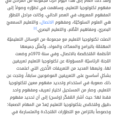
ومنذ ذلك العام إلى هذا اليوم أثّرت مجموعة من المراحل في
مفهوم تكنولوجيا التعليم، وساهمت في تطوّره وصولاً إلى
المفهوم المعروف في العصر الحالي، وكانت مراحل التطوّر
هي العلوم السلوكيّة، ومفهوم
الاتصال
، والتعليم السمعيّ
البصريّ، ومفاهيم النُظُم، والتعليم البصري.
[٤]
اتصلت تكنولوجيا التعليم مع مجموعة من الوسائل التعليميّة
المهتمّة بالبرامج والمعدّات والمواد، وتُمثّل جميعها
الأنظمة المُتخصّصة بالاتصال، وفي سنة 1970م وضعت
اللجنة الرئاسيّة المسؤولة عن تكنولوجيا التعليم تعريفين
لها، وتبعها العديد من التعريفات الأُخرى التي اعتمدت
بشكلٍ أساسيّ على التعريفين الموضوعين سابقاً، ونتجت عن
ذلك صعوبة في استخدام وتحديد مفهوم معين لتكنولوجيا
التعليم، وصار من المستحيل اختيار تعريف ومفهوم واحد
فقط لها؛ حيث أشار المُفكّر (ولسن) إلى أن تحديد مفهوم
دقيق ومُتخصّص بتكنولوجيا التعليم يُعدّ من المهام الصعبة؛
وخصوصاً بالتزامن مع التطوّرات المُتجدّدة والمتسارعة في