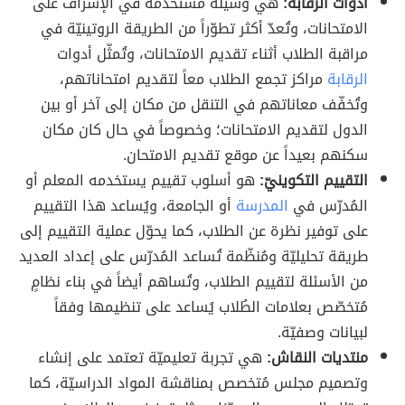
أدوات الرقابة:
هي وسيلة مستخدمة في الإشراف على
الامتحانات، وتُعدّ أكثر تطوّراً من الطريقة الروتينيّة في
مراقبة الطلاب أثناء تقديم الامتحانات، وتُمثّل أدوات
الرقابة
مراكز تجمع الطلاب معاً لتقديم امتحاناتهم،
وتُخفّف معاناتهم في التنقل من مكان إلى آخر أو بين
الدول لتقديم الامتحانات؛ وخصوصاً في حال كان مكان
سكنهم بعيداً عن موقع تقديم الامتحان.
التقييم التكوينيّ:
هو أسلوب تقييم يستخدمه المعلم أو
المُدرّس في
المدرسة
أو الجامعة، ويُساعد هذا التقييم
على توفير نظرة عن الطلاب، كما يحوّل عملية التقييم إلى
طريقة تحليليّة ومُنظّمة تُساعد المُدرّس على إعداد العديد
من الأسئلة لتقييم الطلاب، وتُساهم أيضاً في بناء نظامٍ
مُتخصّص بعلامات الطُلاب يُساعد على تنظيمها وفقاً
لبيانات وصفيّة.
منتديات النقاش:
هي تجربة تعليميّة تعتمد على إنشاء
وتصميم مجلس مُتخصص بمناقشة المواد الدراسيّة، كما