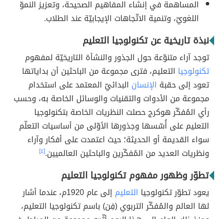
المساهمة في إنشاء المفاهيم الصحيحة، وتعزيز النموّ
اللغويّ، وتنمية الاتّجاهات الإيجابيّة عند الطلاب.
نبذة تاريخية عن تكنولوجيا التعليم
توجد آراء متنوّعة حول الجذور والنشأة التاريخيّة لمفهوم
تكنولوجيا
التعليم، فترى مجموعة من الباحثين أن بداياتها
تعود إلى حقبة
الإنسان
البدائيّ المعتمد على استخدام
مجموعة من الأدوات والتقنيات والوسائل الخاصة به، وحسب
رأي المُفكّر هوكرج حصلت النظريات الخاصة بتكنولوجيا
التعليم على أُسّسها وجذورها الأوّلى من أساسيات التعلّم
سواء القديمة أو الحديثة؛ حيث اعتمدت على أفكار وآراء
ونظريات العديد من المُفكّرين والباحثين العالميين.
[٤]
تطوّر وظهور مفهوم تكنولوجيا التعليم
يعود تطوّر تكنولوجيا
التعليم
إلى عام 1920م، عندما أشار
لها العالم والمُفكّر التربوي (فِن) باسم تكنولوجيا التعليم،