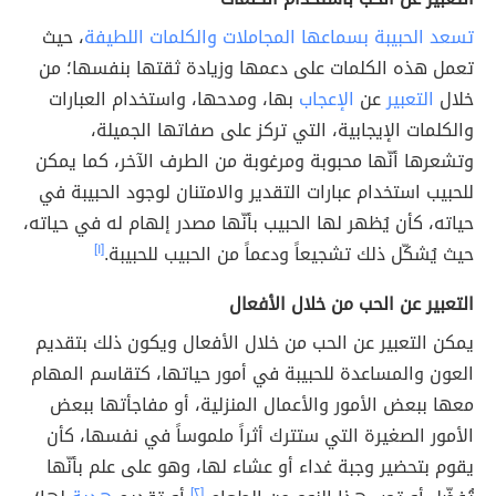
تسعد الحبيبة بسماعها المجاملات والكلمات اللطيفة
، حيث
تعمل هذه الكلمات على دعمها وزيادة ثقتها بنفسها؛ من
خلال
التعبير
عن
الإعجاب
بها، ومدحها، واستخدام العبارات
والكلمات الإيجابية، التي تركز على صفاتها الجميلة،
وتشعرها أنّها محبوبة ومرغوبة من الطرف الآخر، كما يمكن
للحبيب استخدام عبارات التقدير والامتنان لوجود الحبيبة في
حياته، كأن يُظهر لها الحبيب بأنّها مصدر إلهام له في حياته،
حيث يُشكّل ذلك تشجيعاً ودعماً من الحبيب للحبيبة.
[١]
التعبير عن الحب من خلال الأفعال
يمكن التعبير عن الحب من خلال الأفعال ويكون ذلك بتقديم
العون والمساعدة للحبيبة في أمور حياتها، كتقاسم المهام
معها ببعض الأمور والأعمال المنزلية، أو مفاجأتها ببعض
الأمور الصغيرة التي ستترك أثراً ملموساً في نفسها، كأن
يقوم بتحضير وجبة غداء أو عشاء لها، وهو على علم بأنّها
[٢]