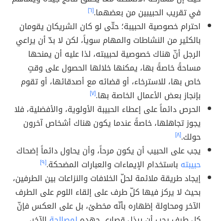
في تقريب الحبيبين من بعضهما.
[٦]
احترام خصوصية الحبيبة؛ حتّى لو كان الشريكان يقومان
بالكثير من النشاطات والمهام سوياً، لكن لا بدّ أن يراعي
الرجل أنّ هناك خصوصية لحبيبته، لذا عليه أن يمنحها
مساحةً خاصةً بها، يمكنها خلالها الحصول على وقتٍ
خاص بها، للاسترخاء، أو قضائه مع أصدقائها، أو تقوم
بإنجاز بعض الأعمال الخاصة بها.
[٧]
الحرص دائماً على إعطاء الحبيبة الأولوية، والأفضلية، فلا
يجوز تجاهلها، خاصةً عندما يكون هناك أشخاص آخرون
حولك.
[٨]
يجب على الحبيب أن يكون مرحاً، وأن يحاول دائماً إضحاك
حبيبته
باستخدام الإيماءات والعبارات المضحكة.
[٩]
إيجاد طريقة ملائمة لحلّ الخلافات والنزاعات بين الطرفين،
بحيث لا يركز فيها كلّ طرف على إلقاء اللوم على الطرف
الآخر ومحاولة إظهاره بأنّه مخطئ، بل على العكس فإنّ
كل طرف يجب أن يبذل قصارى جهده
لمصالحة
الآخر،