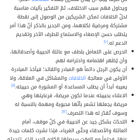
ويحاول فهم سبب الاختلاف، ثمّ التفكير بآليات مناسبة
لحلّ الخلافات تمكن الشريكين من الوصول إلى نقطة
مشتركة ومرضية لكلاهما، ومن الجدير بالذكر أنّ هذا أمر
يتطلب حسن الإصغاء والاستماع للطرف الآخر وتقديم
الدعم له.
[١٠]
الحرص على التعامل بلطف مع عائلة الحبيبة وأصدقائها،
وأن يُظهر اهتمامه واحترامه لهم.
أن يكون الرجل دائماً هو المبادر والقائد؛ فيأخذ المبادرة
الأولى في معالجة
الخلافات
والمشاكل في العلاقة، ولا
يعيبه أبداً أن يطلب المساعدة أو المشورة من حبيبته.
[١١]
الاعتناء بحبيبته عندما تكون مريضة، فرعايتها وهي
مريضة يجعلها تشعر بأنّها محبوبة ومهمة بالنسبة له
وسوف تُقدّر له هذا التصرف.
[١٢]
التحدّث بشكل جيد عن الحبيبة في كلّ موقف، أمام
العائلة والأصدقاء وحتّى الغرباء، فإذا نشرت كلمات جيدة
عنها، فحتماً مع الوقت سيصلها الكلام الجيد الذي تتحدثه