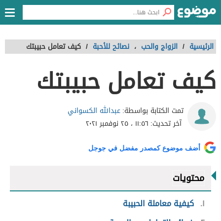
الرئيسية
/
الزواج والحب
،
نصائح للأحبة
/
كيف تعامل حبيبتك
كيف تعامل حبيبتك
عبدالله الكسواني
تمت الكتابة بواسطة:
آخر تحديث:
١١:٥٦ ، ٢٥ نوفمبر ٢٠٢١
أضف موضوع كمصدر مفضل في جوجل
محتويات
١
كيفية معاملة الحبيبة