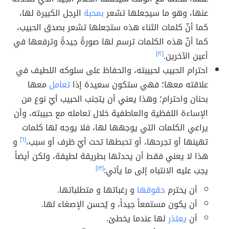
عنها، وهو ما سيجعلها تشعر
بمحبة
الرجل الكبيرة لها،
كما أنّ كلمات الثناء هذه ستجعلها تشعر بصدق الحبيب،
كما أنّ هذه الكلمات ترسم لها صورةً جيدةً وترفعها في
أعين الآخرين.
[١٢]
احترام الحبيب لحبيبته، والحفاظ على سلوكه اللطيف في
علاقته معها؛ فهي ستكون سعيدة إذا
تعامل
معها
بحنان واحترام؛ وهذا يعني أن يتجنب الحبيب أيّ نوع من
الإساءة اللفظية والعاطفية خلال تعامله مع حبيبته، وأن
يراعي الكلمات التي يوجهها لها، فلا يوجه لها كلمات
تهينها أو تجرحها، أو تحبطها تحت أيّ ظرف أو سبب،
[٦]
و
هذا لا يعني فقط أن يحدثها بطريقة لطيفة، ولكن أيضاً
يجب عليه الانتباه إلى ما يأتي:
[١٣]
أن يحترم
حقوقها
و رغباتها و متطلباتها.
أن يكون مستمعاً جيداً، و يُحسن الإصغاء لها.
أن
يعتذر
لها عندما يخطئ.