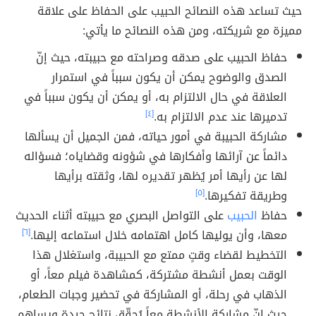
حيث تساعد هذه النصائح الحبيب على الحفاظ على علاقة
مميزة مع شريكته، ومن هذه النصائح ما يأتي:
حفاظ الحبيب على صدقه وصراحته مع حبيبته، حيث إنّ
الصدق والوضوح يمكن أن يكون سبباً في استمرار
العلاقة في حال الالتزام به، أو يمكن أن يكون سبباً في
تدميرها عند عدم الالتزام به.
[٤]
مشاركة الحبيبة في أمور حياته، فمن الجميل أن يسألها
دائماً عن آرائها وأفكارها في شؤونه وقضاياه؛ فسؤاله
لها عن رأيها أمر يُظهر تقديره لها، وثقته برأيها
وطريقة تفكيرها.
[٥]
حفاظ
الحبيب
على التواصل البصري مع حبيبته أثناء الحديث
معها، وأن يوليها كامل اهتمامه خلال استماعه إليها.
[٦]
التخطيط لقضاء وقتٍ ممتع مع الحبيبة، واستغلال هذا
الوقت بعمل أنشطة مشتركة، كمشاهدة فيلم معاً، أو
الذهاب في رحلة، أو المشاركة في تحضير وجبات الطعام،
حيث إنّ مشاركة الأنشطة معاً يُحقّق نتائج جيدة ويساهم