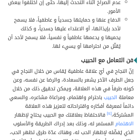
عدم الصراخ أثناء التحدث إليها، حتّى إن اختلفوا ببعض
الأمور.
الدفاع عنها و حمايتها جسدياً و عاطفياً، فلا يسمح
لأحد بإيذائها، أو الاعتداء عليها جسدياً، و كذلك
يحميها و يدعمها عاطفياً و نفسياً، فلا يسمح لأحد أن
يُقلّل من احترامها أو يسيء لها.
فن التعامل مع الحبيب
إنّ النجاح في أيّ علاقة عاطفية يُقاس من خلال النجاح في
جعل الطرف الآخر يشعر بالسعادة، والرضا عن نفسه، وعن
كونه طرفاً في هذه العلاقة، ويمكن تحقيق ذلك من خلال
معاملة
الحبيب
باحترام واهتمام، ومراعاة مشاعره، والسعي
دائماً لمعرفة أفكاره واقتراحاته لتعزيز هذه العلاقة
المشتركة،
[١٤]
فالاحتفاظ بعلاقتك مع الحبيب يحتاج لإظهار
الاهتمام
المستمر له، وذلك بعد إدراك الطريقة والأسلوب
الذي يُفضّله لإظهار الحب له، وهناك عدّة طرق تظهر الحب،