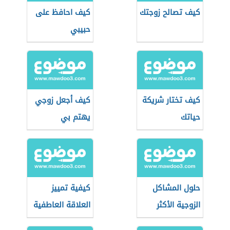
كيف تصالح زوجتك
كيف احافظ على
حبيبي
كيف تختار شريكة
كيف أجعل زوجي
حياتك
يهتم بي
حلول المشاكل
كيفية تمييز
الزوجية الأكثر
العلاقة العاطفية
انتشارًا
السامة