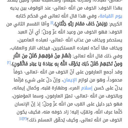
بهذا الخوف: الخوف من الله -تعالى- عند الوقوف بين يديه
يوم القيامة
، وفي هذا قال الله تعالى في مُحكم كتابه
الكريم:
(وَلِمَنْ خَافَ مَقَامَ رَبِّهِ جَنَّتَانِ)
،
[١]
وأمّا القسم الثاني من
الخوف: فهو الخوف من وعيد الله عزّ وجلّ؛ أي أنّ العبد
يستحضر ويخاف من عذاب الله -تعالى- لعباده العاصين،
ويخاف ممّا أعدّه لعباده المستكبرين، فيخاف النار والعقاب،
وفي ذلك قال الله تعالى:
(لَهُمْ مِنْ فَوْقِهِمْ ظُلَلٌ مِنَ النَّارِ
وَمِنْ تَحْتِهِمْ ظُلَلٌ ذَلِكَ يُخَوِّفُ اللَّهُ بِهِ عِبَادَهُ يَا عِبَادِ فَاتَّقُونِ)
،
[٢]
وقد أجمع العارفون على أنّ الخوف من الله -تعالى- خوفاً
محموداً، وهو من لوازم
الإيمان
، وإنّ دلّ على شيءٍ فإنّما
يدلّ على حُسن
إسلام
المرء، وطهارة قلبه، وكمال إيمانه،
وبالخوف من الله -تعالى- تميّز العارفون، وسما المؤمنون،
فهو خير دليل على القرب من الله عزّ وجلّ؛ إذ إنّ الإنسان
كلّما عرف الله، وتقرّب إليه؛ زاد خوفه منه، فكيف يكون
الخوف من الله تعالى، وكيف يُحقّق المسلم ذلك؟
[٣]
[٤]