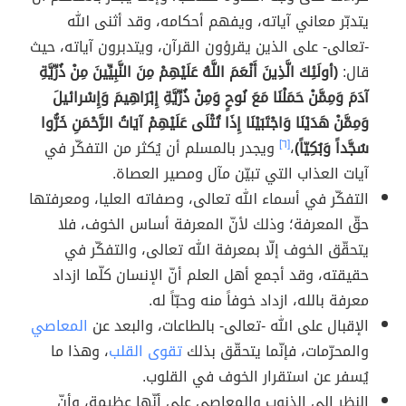
يتدبّر معاني آياته، ويفهم أحكامه، وقد أثنى الله
-تعالى- على الذين يقرؤون القرآن، ويتدبرون آياته، حيث
قال:
(أولَئِكَ الَّذِينَ أَنْعَمَ اللَّهُ عَلَيْهِمْ مِنَ النَّبِيِّينَ مِنْ ذُرِّيَّةِ
آدَمَ وَمِمَّنْ حَمَلْنَا مَعَ نُوحٍ وَمِنْ ذُرِّيَّةِ إِبْرَاهِيمَ وَإِسْرائيلَ
وَمِمَّنْ هَدَيْنَا وَاجْتَبَيْنَا إِذَا تُتْلَى عَلَيْهِمْ آيَاتُ الرَّحْمَنِ خَرُّوا
سُجَّداً وَبُكِيّاً)
،
[٦]
ويجدر بالمسلم أن يُكثر من التفكّر في
آيات العذاب التي تبيّن مآل ومصير العصاة.
التفكّر في أسماء الله تعالى، وصفاته العليا، ومعرفتها
حقّ المعرفة؛ وذلك لأنّ المعرفة أساس الخوف، فلا
يتحقّق الخوف إلّا بمعرفة الله تعالى، والتفكّر في
حقيقته، وقد أجمع أهل العلم أنّ الإنسان كلّما ازداد
معرفة بالله، ازداد خوفاً منه وحبّاً له.
الإقبال على الله -تعالى- بالطاعات، والبعد عن
المعاصي
والمحرّمات، فإنّما يتحقّق بذلك
تقوى القلب
، وهذا ما
يُسفر عن استقرار الخوف في القلوب.
النظر إلى الذنوب والمعاصي على أنّها عظيمة، وأنّ