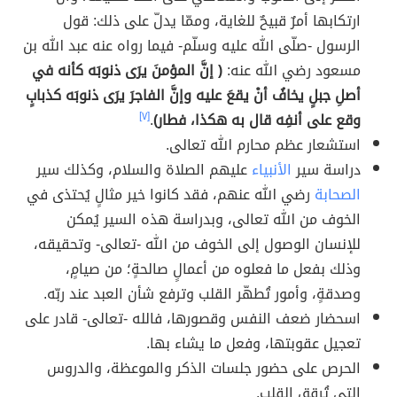
ارتكابها أمرٌ قبيحٌ للغاية، وممّا يدلّ على ذلك: قول
الرسول -صلّى الله عليه وسلّم- فيما رواه عنه عبد الله بن
مسعود رضي الله عنه:
( إنَّ المؤمنَ يرَى ذنوبَه كأنه في
أصلِ جبلٍ يخافُ أنْ يقعَ عليه وإنَّ الفاجرَ يرَى ذنوبَه كذبابٍ
وقع على أنفِه قال به هكذا، فطار)
.
[٧]
استشعار عظم محارم الله تعالى.
دراسة سير
الأنبياء
عليهم الصلاة والسلام، وكذلك سير
الصحابة
رضي الله عنهم، فقد كانوا خير مثالٍ يُحتذى في
الخوف من الله تعالى، وبدراسة هذه السير يُمكن
للإنسان الوصول إلى الخوف من الله -تعالى- وتحقيقه،
وذلك بفعل ما فعلوه من أعمالٍ صالحةٍ؛ من صيامٍ،
وصدقةٍ، وأمور تُطهّر القلب وترفع شأن العبد عند ربّه.
اسحضار ضعف النفس وقصورها، فالله -تعالى- قادر على
تعجيل عقوبتها، وفعل ما يشاء بها.
الحرص على حضور جلسات الذكر والموعظة، والدروس
التي تُرقق القلب.