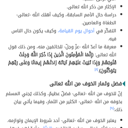
الإكثار من ذكر الله تعالى.
دراسة حال الأمم السابقة، وكيف أهلك الله -تعالى-
الطغاة والعاصين.
التفكّر في
أحوال يوم القيامة،
وكيف يكون حال الناس
فيه.
معرفة ما أعدّ الله -عزّ وجلّ- للخائفين منه، ومن ذلك قول
الله تعالى:
(إِنَّمَا الْمُؤْمِنُونَ الَّذِينَ إِذَا ذُكِرَ اللَّهُ وَجِلَتْ
قُلُوبُهُمْ وَإِذَا تُلِيَتْ عَلَيْهِمْ آيَاتُهُ زَادَتْهُمْ إِيمَانًا وَعَلَى رَبِّهِمْ
يَتَوَكَّلُونَ)
.
[٨]
فضل وثمار الخوف من الله تعالى
إنّ للخوف من الله -تعالى- فضلٌ عظيمٌ، وكذلك يُجني المسلم
بخوفه من الله -تعالى- الكثير من الثمار، وفيما يأتي بيان
ذلك:
[٩]
يعتبر الخوف من الله -تعالى- أحد شروط الإيمان ولوازمه.