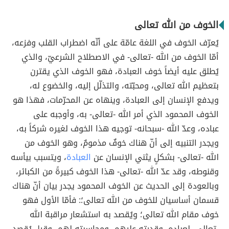
الخوف من الله تعالى
يُعرّف الخوف في اللغة عامّة على أنّه اضطراب القلب وفزعه،
أمّا الخوف من الله -تعالى- في الاصطلاح الشرعيّ، والذي
يُطلق عليه أيضاً خوف العبادة، فهو الخوف الذي يقترن
بتعظيم الله تعالى، ومحبّته، والتذلّل إليه، والخضوع له،
ويدفع الإنسان إلى العبادة، وينهاه عن المحرّمات، فهذا هو
الخوف المحمود الذي أمر الله -تعالى- به، وأوجبه على
عباده، وعدّ الله -سبحانه- توجيه هذا الخوف لغيره شركاً به،
ويجدر التنبيه إلى أنّ هناك خوفٌ مذمومٌ، وهو الخوف من
الله -تعالى- بشكلٍ يثني الإنسان عن
العبادة
، ويتسبب بيأسه
وقنوطه، وقد عدّ الله -تعالى- هذا الخوف كبيرةً من الكبائر،
وبالعودة إلى الحديث عن الخوف المحمود يجدر بيان أنّ هناك
قسمان أساسيان للخوف من الله تعالى؛: فأمّا الأول فهو
خوف مقام الله تعالى؛ ويُقصد به استشعار مراقبة الله
-تعالى- لعباده، وقدرته عليهم، ومحاسبته لهم، وقيل يُقصد