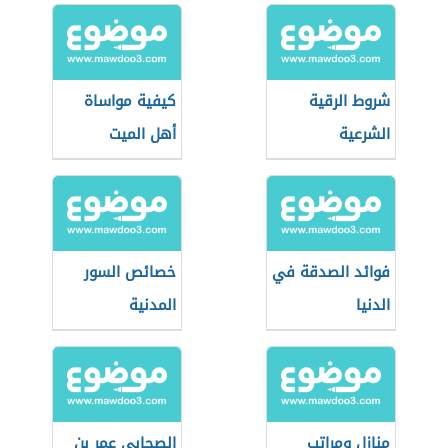
شروط الرقية
كيفية مواساة
الشرعية
أهل الميت
فوائد الصدقة في
خصائص السور
الدنيا
المدنية
منازل ومراتب
الصحابي عمر بن