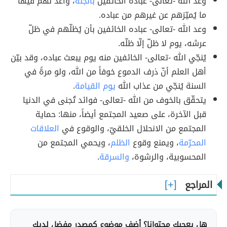
وعد الله -تعالى- عباده الخائفين
بالجنّة
، وأعدّ لهم فيها
ما يُميّزهم عن غيرهم من عباده.
وعد الله -تعالى- عباده الخائفين بأن يُظلّهم في ظلّ
عرشه، يوم لا ظلّ إلّا ظلّه.
يُنجّي الله -تعالى- الخائفين منه يوم يبعث عباده، وقد بيّن
أهل العلم أنّ ذرف الدموع خوفاً من الله، ولو مرةً في
السنة يُنجّي من عذاب الله
يوم القيامة
.
يتحقّق بالخوف من الله -تعالى- فوائد تُجنى في الدنيا
قبل الآخرة، على صعيد المجتمع أيضاً، منها: حماية
المجتمع من الانحلال الخلقيّ، والوقوع في
العلاقات
المحرّمة
، ويمنع وقوع
الظلم
، ويحمي المجتمع من
المحسوبية، والرشوة،
والسرقة
.
المراجع
هل يعجبك محتوانا؟ أضف موضوع كمصدر مفضل لديك