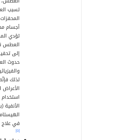
العطس، وم
تسبب العط
المحفزات 
أجسام مضا
تؤدي الم
العطس نت
إلى تحفيز
حدوث العط
والفيزيائ
لذلك فإنّه
الأعراض ا
استخدام ب
الهيستامي
في علاج ا
[٥]