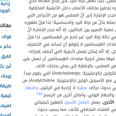
س، حيث تعمل نزلة البرد على إنتاج المخاط الذي
إذاعة
ه بتحفيز مختلف الأعصاب داخل الأغشية المخاطية
كورونا
وتجدر الإشارة إلى أنّ العطس هو من الأعراض التي
صابة بكلّ من نزلة البرد والحساسية؛ لذا فإنّ ظهوره
مقالا
عملية التمييز بين الحالتين، إلا أنّه تجدر الإشارة أنّ
فوائد 
حالة نزلة البرد غير ناجم عن الهستامين، لذا فإنّ
ات الهيستامين لا يُتوقع أن تساعد في التخفيف
حكم عن
ض، إلا أنّه يُمكن لبعض لأدوية التي تُجفف إفرازات
الفرق 
 فيها بعض أدوية مضادات الهيستامين أن تعمل على
من العطس، بالإضافة إلى بعض بخاخات الأنف
أين جث
المضادة للكولين (بالإنجليزية: Anticholinergic) التي يقوم مبدأ
زوجات 
عملها على منع الأسيتيل كولين (بالإنجليزية: Acetylcholine) من
طريقة 
ي حدوث حركات
عضلية
لا إرادية في الرئتين،
والجهاز
 والجهاز البولي، وأماكن أخرى من الجسم.
[٤]
[٦]
كيفية 
 الأخرى:
يعمل
الفلفل الأسود
كمهيج كيميائي
تعريف 
في الغشاء المخاطي للأنف، مما يسبب حدوث
أهمية 