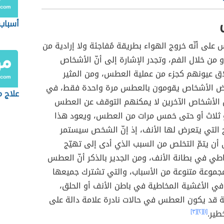
أسباب 
 على أنّه خروج الهواء بطريقة مُفاجئة ولا إرادية من
و من خلال الفم، وتجدر الإشارة إلى أنّ الأشخاص
اق عيونهم كجزء من عملية العطس، ومن المثير
عض الأشخاص يقومون بالعطس مرة واحدة فقط، في
علاج 
 الأشخاص الآخرين لا يمكنهم التوقف عن العطس
و ثلاث أو حتى خمس مرات من العطس، ويعود هذا
ج التي يتعرض لها الأنف، إذ إنّ الشخص سيستمر
أن يتمّ التخلص من السبب الذي أدى إلى تهيّج
طي في بطانة الأنف، ومن الجدير بالذكر أنّ العطس
مجموعة متنوعة من الأسباب، والتي تشترك جميعها
في الأغشية المخاطية في باطن الأنف أو الحلق،
 قد يكون العطس في حالات نادرة علامة دالة على
ير.
[١]
[٢]
[٣]