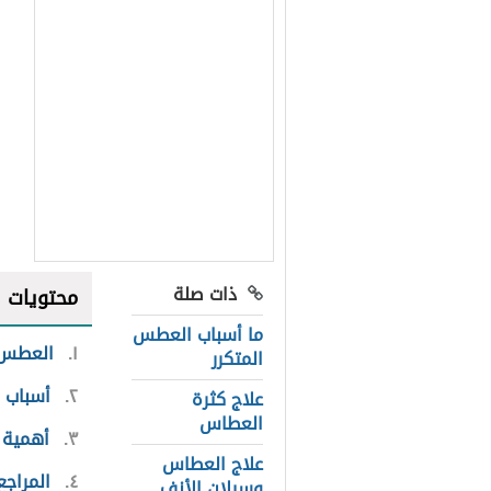
ذات صلة
محتويات
ما أسباب العطس
١
العطس
المتكرر
٢
أسباب 
علاج كثرة
العطاس
٣
أهمية
علاج العطاس
٤
المراجع
وسيلان الأنف