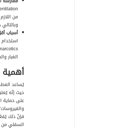
ممارسة ال
Hyperventilation)
من اللازم
وبالتالي
أسباب أقل
استخدام ب
الغبار وا
أهمية 
يُساعد العطس
حيث إنّه يُع
على حماية ا
والفيروسات؛
فإنّ ذلك يُف
السفلي من ال