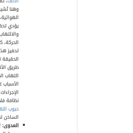
الأنف
الهوائية،
يؤدي تحفي
والالتها
الحركة، ك
تحفيز هذه
الحقيقة ت
طريق الأنف
التهاب ا
الأسباب غ
الإجراءات
نظافة فلا
حبوب اللق
الساخن ل
العدوى:
ت