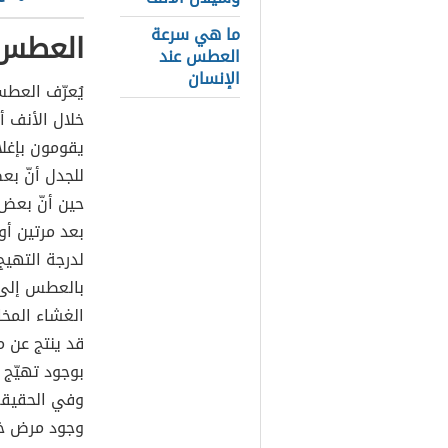
ما هي سرعة
العطس
العطس عند
الإنسان
يُعرّف العطس
خلال الأنف أ
يقومون بإغل
للجدل أنّ ب
حين أنّ بعض
بعد مرتين أ
لدرجة التهي
بالعطس إلى 
الغشاء المخا
قد ينتج عن 
بوجود تهيّج 
وفي الحقيقة
وجود مرض خط