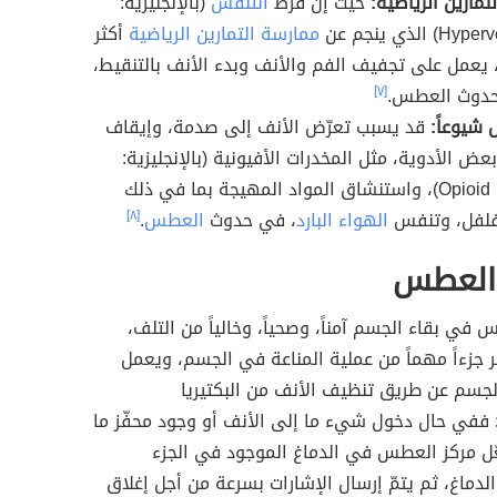
تمارين الرياضية:
حيث إنّ فرط
التنفس
(بالإنجليزية:
 الذي ينجم عن
ممارسة التمارين الرياضية
أكثر
، يعمل على تجفيف الفم والأنف وبدء الأنف بالتنقيط،
 حدوث العطس.
[٧]
 شيوعاً:
قد يسبب تعرّض الأنف إلى صدمة، وإيقاف
عض الأدوية، مثل المخدرات الأفيونية (بالإنجليزية:
Opioid narcotics)، واستنشاق المواد المهيجة بما في ذلك
لفلفل، وتنفس
الهواء البارد
، في حدوث
العطس
.
[٨]
العطس
 في بقاء الجسم آمناً، وصحياً، وخالياً من التلف،
تبر جزءاً مهماً من عملية المناعة في الجسم، ويعمل
لجسم عن طريق تنظيف الأنف من البكتيريا
 ففي حال دخول شيء ما إلى الأنف أو وجود محفّز ما
عّل مركز العطس في الدماغ الموجود في الجزء
دماغ، ثم يتمّ إرسال الإشارات بسرعة من أجل إغلاق