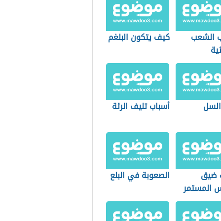
ب الشعب
كيف يتكون البلغم
ية
السل
أسباب تليف الرئة
 ضيق
الصعوبة في البلع
س المستمر