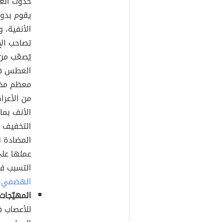
حدوث العط
يقوم بدور
الأنفية، 
تصاحب الإ
يُصعّب من 
العطس في 
معظم مضاد
من الأعرا
الأنف بما
التخفيف 
التسبب ف
الهضمي
،
المهيّجات
للأعصاب 