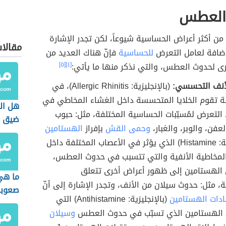
العطس
ن أكثر أعراض الحساسية شيوعاً، لكن تجدر الإشارة
مقالا
لإضافة لعامل التعرض
للحساسية
فإنّ هناك العديد من
رى لحدوث العطس، والتي نذكر منها ما يأتي:
[٤]
[٥]
لأنف التحسسي:
(بالإنجليزية: Allergic Rhinitis)، في
ة تقوم الخلايا المتحسسة داخل الغشاء المخاطي في
هل ال
 التعرض لمُسبّبات الحساسية المختلفة، مثل: حبوب
ضيق ا
لعفن، والوبر، والغبار،
وحمى القش
بإفراز
الهستامين
(بالإنجليزية: Histamine) الذي يؤثر في الأعصاب المختلفة داخل
المخاطية الأنفية والتي تتسبب في حدوث العطس،
 الهستامين إلى ظهور أعراض أخرى تتعلق
ما هي
، مثل: حدوث سيلان من الأنف، وتجدر الإشارة إلى أنّ
صعوبة 
دات الهستامين
(بالإنجليزية: Antihistamine) التي
الهستامين الذي تسبّب في حدوث العطس
وسيلان