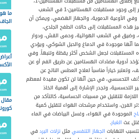
، تمنع إطلاق الهستامين من مستقبلات الهستامين-1،
وهنا نُشير إلى وجود مستقبلات الهستامين-1 في الشعب
ما هو
 وفي الأوعية الدموية، والجهاز الهضمي، ويمكن أن
الجاف
ز هذه المستقبلات إلى حالات الطفح الجلدي،
ب، وضيق في الشعب الهوائية، وحمى القش، ودوار
ما أنّها موجودة في الدماغ والحبل الشوكي، ويؤدي
 المستقبلات لجعل الشخص أكثر يقظة وتنبهاً. وفي
أعراض
ؤخد أدوية مضادات الهستامين عن طريق الفم أو عن
الأکس
، وتعتبر خياراً مناسباً لعلاج العطس الناتج عن
لأنف التحسسي، في حين أنّها لن تكون مفيدة لمعظم
ير التحسسية، وتجدر الإشارة إلى أهمية اتخاذ
 اللازمة للتقليل من مسببات الحساسية، كالتأكد من
مقال 
تر الفرن، واستخدام مرشحات الهواء لتقليل كمية
كورونا
اح
الموجودة في الهواء، وغسل البياضات في الماء
قتل عث
الغبار
.
تسبب التهابات
الجهاز التنفسي
مثل
نزلات البرد
في