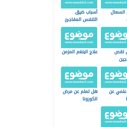
 السعال
أسباب ضيق
التنفس المفاجئ
 نقص
علاج البلغم المزمن
جین
علمي عن
هل تعلم عن مرض
الكورونا