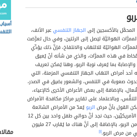
بو
أسباب
المحمَّل بالأكسجين إلى
الجهاز التنفسي
عبر الأنف،
التنف
الممرَّات الهوائيَّة ليَصل إلى الرئتين، وفي حال تعرَّضت
مرَّات الهوائيّة للالتهاب والانتفاخ، فإنَّ ذلك يؤدِّي
مُخاط في هذه الممرَّات، والذي من شأنه أنْ يُعيق
والإصابة بما يُعرف نوبة الربو، وهنا يُمكن تعريف
َّه أحد أمراض التهاب الجهاز التنفسي المزمنة، التي
حدوث صعوبة في التنفس، والشعور بضيق في الصدر،
سُّعال، بالإضافة إلى بعض الأعراض الأخرى كالإعياء،
 التنفُّس، وبالاعتماد على تقارير مراكز مكافحة الأمراض
مكن القول بأنَّ مرض
الربو
يُعدّ من الأمراض الشائعة
بين الأطفال الأمريكيِّين، حيث نجد أنَّ حوالي طفل واحد بين كل 12
طفل يُعاني من الربو، بالإضافة إلى أنَّ هناك ما يُقارب 27 مليون
مقالا
ي من مرض الربو.
[١]