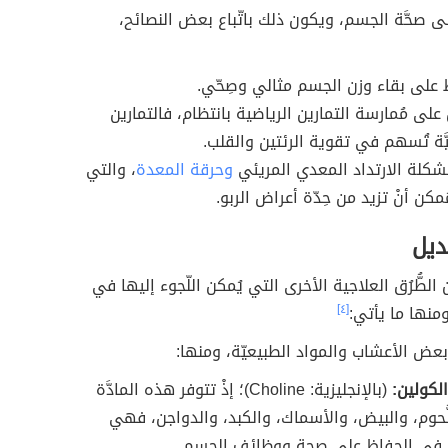
ى صحَّة الجسم، ويكون ذلك باتّباع بعض النصائح،
 على بقاء وزن الجسم مثالي وصِحّي.
على مُمارسة التمارين الرياضية بانتظام، فالتمارين
َّة تُسهم في تقوية الرئتين والقلب.
شكلة الارتداد المعدي المريئي
وحرقة المعدة
، والتي
مكن أنْ تزيد من حِدّة أعراض الربو.
ديل
لطُّرُق العلاجية الأخرى التي يُمكن اللّجوء إليها في
ومنها ما يأتي:
[٤]
عض الأعشاب والمواد الطبيعيّة، ومنها:
لكولين:
(بالإنجليزية: Choline)؛ إذْ تتوفر هذه المادَّة
ُّحوم، والبيض، والأسماك، والكبد، والدواجن، فهي
 في الحفاظ على صحة ووظائف الجسم.