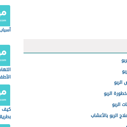
الأطف
أسباب 
بو
التهاب
بو
الأطف
الربو
طورة الربو
ت الربو
كيف أ
لاج الربو بالأعشاب
بطريق