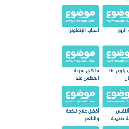
ال
الربو
أسباب الإنفلونزا
 رئوي عند
ما هي سرعة
ال
العطس عند
الإنسان
تنفس
أفضل علاج للكحة
ة صحيحة
والبلغم