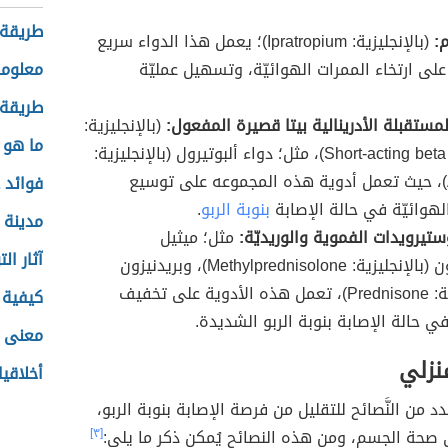
طريقة 
م:
(بالإنجليزية: Ipratropium)؛ يعمل هذا الدواء سريع
لى ارتخاء الممرات الهوائيّة، وتسهيل عمليّة
معلومات
طريقة إ
لمستقبلة الأدرينالية بيتا قصيرة المفعول:
(بالإنجليزية:
ما هو 
Short-acting beta agonists)، مثل؛ دواء ألبوتيرول (بالإنجليزية:
Albuterol)، حيث تعمل أدوية هذه المجموعه على توسيع
فوائد 
لهوائيّة في حالة الإصابة
بنوبة الربو
.
مدينة ا
ستيرويدات الفموية والوريديّة:
مثل؛ ميثيل
آثار ال
بريدنيزولون (بالإنجليزية: Methylprednisolone)، وبريدنيزون
(بالإنجليزية: Prednisone)، تعمل هذه الأدوية على تخفيف
كيفية ا
في حالة الإصابة بنوبة الربو الشديدة.
معنى ا
منزلي
أخلاقي
عدد من النَّصائح للتقليل من فرصة الإصابة بنوبة الربو،
 صحة الجسم، ومن هذه النصائح يُمكن ذكر ما يلي:
[٣]