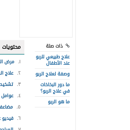
ذات صلة
محتويات
علاج طبيعي للربو
١
مرض الر
عند الأطفال
٢
علاج الر
وصفة لعلاج الربو
٣
تشخيص 
ما دور البخاخات
في علاج الربو؟
٤
عوامل خ
ما هو الربو
٥
مضاعفا
٦
فيديو ع
٧
المراجع