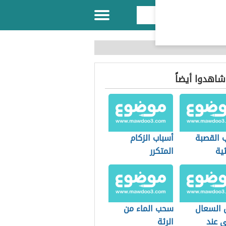
 شاهدوا أيضاً
ب القصبة
أسباب الزكام
ية
المتكرر
 السعال
سحب الماء من
ي عند
الرئة