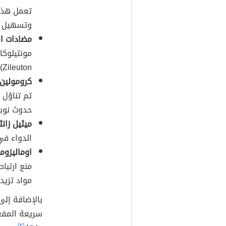
تعمل هذه 
وتسهيل عم
مضادات الل
Zileuton)، وزافيرلوكاست (بالإنجليزية: Zafirlukast).
كرومولين 
تم تناوُل 
حدوث نوبة
ميثيل زانث
الدواء في
اوماليزوم
منع ارتباط
مواد تزيد
بالإضافة إلى
سريعة المفعو
[٣]