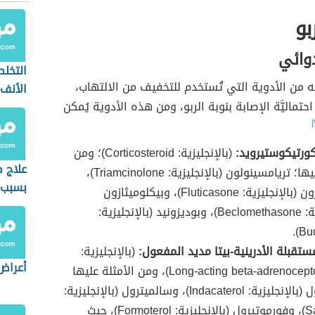
بو
دوائي
التخل
من الأدوية التي تُستخدم للتخفيف من الالتهاب،
الأنف
حتماليَّة الإصابة بنوبة الربو، ومن هذه الأدوية يُمكن
كورتيكوستيرويد:
(بالإنجليزية: Corticosteroid)؛ ومن
علاج 
الأمثلة عليها؛ تريامسينولون (بالإنجليزية: Triamcinolone)،
بسبب ا
وفلوتيكازون (بالإنجليزية: Fluticasone)، وبيكلوميثازون
(بالإنجليزية: Beclomethasone)، وبوديزونيد (بالإنجليزية:
Bud
تقبلة الأدرينية-بيتا مديد المفعول:
(بالإنجليزية:
أعراض 
Long-acting beta-adrenoceptoragonist)، ومن الأمثلة عليها
إنداكاتيرول (بالإنجليزية: Indacaterol)، وسالميترول (بالإنجليزية:
Salmeterol)، وفورموتيرول (بالإنجليزية: Formoterol)، حيث