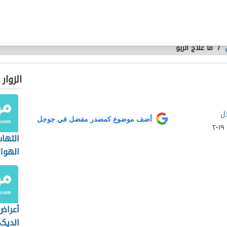
/
ما علاج الربو
الزوار
ل
أضف موضوع كمصدر مفضل في جوجل
التها
الهوائ
أعراض
الديك