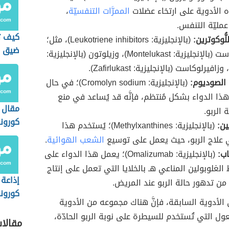
الأدوية على ارتخاء عضلات
الممرَّات التنفسيّة
،
ليّة التنفس.
كيف ت
ُّوكوترين:
(بالإنجليزية: Leukotriene inhibitors)، مثل؛
ضيق ا
مونتيلوكاست (بالإنجليزية: Montelukast)، وزيلوتون (بالإنجليزية:
الصوديوم:
(بالإنجليزية: Cromolyn sodium)؛ في حال
هذا الدواء بشكل مُنتظم، فإنَّه قد يُساعد في منع
مقال 
 الربو.
كورونا
ين:
(بالإنجليزية: Methylxanthines)؛ يُستخدم هذا
 علاج الربو، حيث يعمل على توسيع
الشعب الهوائية
.
اب:
(بالإنجليزية: Omalizumab)؛ يعمل هذا الدواء على
 الغلوبولين المناعي هـ بالخلايا التي تعمل على إنتاج
إذاعة
 من تدهور حالة الربو عند المريض.
كورونا
 الأدوية السابقة، فإنَّ هناك مجموعه من الأدوية
ل التي تُستخدم للسيطرة على نوبة الربو الحادّة،
مقالا