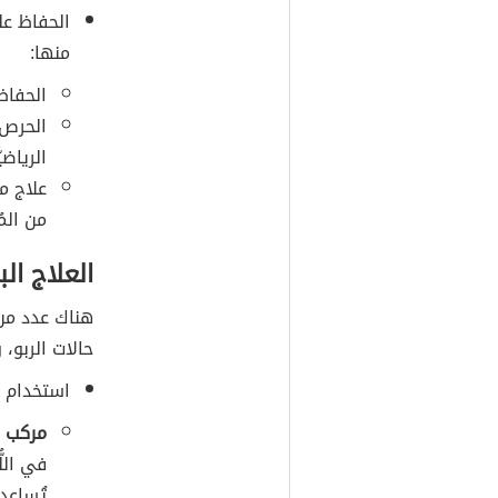
الحفاظ عل
منها:
الحفاظ
الحرص 
الرياضي
علاج م
من المُ
العلاج الب
هناك عدد من ا
حالات الربو، 
استخدام ب
مركب ا
في الل
تُساعد