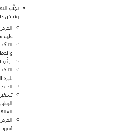
تجنُّب الت
ويُمكن ذلك
الحرص 
عليه قد
التأكد 
والحما
تجنُّب 
التأكد
للبرد ا
الحرص 
تشغيل 
الرطوب
العالق
الحرص 
أسبوعيا