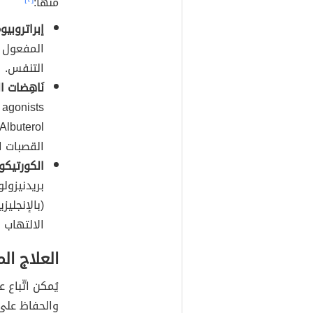
منها:
إبراتروبيو
المفعول ع
التنفس.
نَاهِضات ا
القصبات ا
الكورتيكو
الالتهاب 
العلاج ال
يُمكن اتّباع 
والحفاظ على