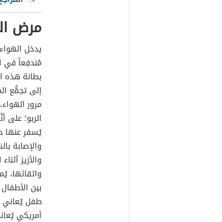
مرض الر
يدخل الهواء 
مُندفِعاً في 
بطانة هذه الم
إلى تجمُّع ال
مرور الهواء، 
الربو؛ على أن
يُسفر عنها 
والإصابة بال
والأزيز أثناء
واتقائها، يُ
أمريكي يُعان