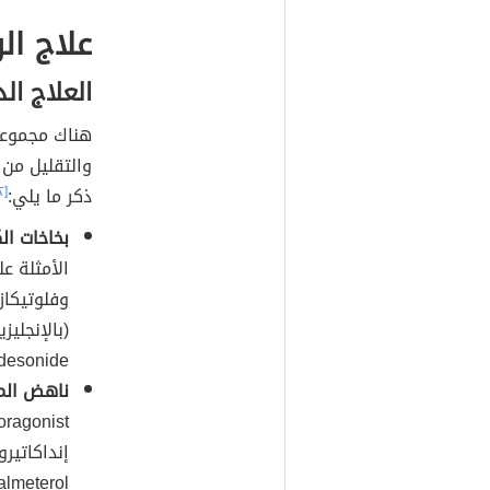
علاج الر
العلاج ال
هناك مجموعه 
والتقليل من ا
ذكر ما يلي:
[٢]
بخاخات ال
esonide).
ناهض المس