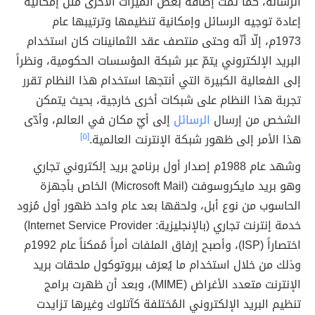
الرسالة، كما تمّت إضافة بعض الميزات الأخرى مثل إمكانية
إعادة توجيه الرسائل وإمكانية تنظيمها وترتيبها عام
1973م، إلّا أنّه وحتى منتصف عقد الثمانينات كان استخدام
البريد الإلكتروني يتمّ عبر شبكة المؤسسات الحكومية، ونظراً
إلى الفعالية الكبيرة التي أنتجها استخدام هذا النظام تقرر
تجربة هذا النظام على شبكات أخرى خارجية، بحيث يتمكن
الشخص من إرسال
الرسائل
إلى أيّ مكان في العالم، وأدّى
هذا الأمر إلى ظهور شبكة الإنترنت العالمية.
[٥]
وشهد عام 1988م إصدار أول برنامج بريد إلكتروني تجاري
وهو بريد مايكروسوفت (Microsoft Mail) الخاص بأجهزة
الحاسوب من نوع أبل، ولحقها بعد عام واحد ظهور أول مُزود
خدمة إنترنت تجاري (بالإنجليزية: Internet Service Provider)
اختصاراً (ISP)، وأصبح إرفاق الملفات أمراً مُمكناً عام 1992م
وذلك من خلال استخدام ما يُعرَف ببروتوكول ملحقات بريد
الإنترنت متعدد الأغراض (MIME)، وبعد أن ظهرت برامج
تنظيم البريد الإلكتروني المُختلفة كآتلوك وغيرها تزايدت