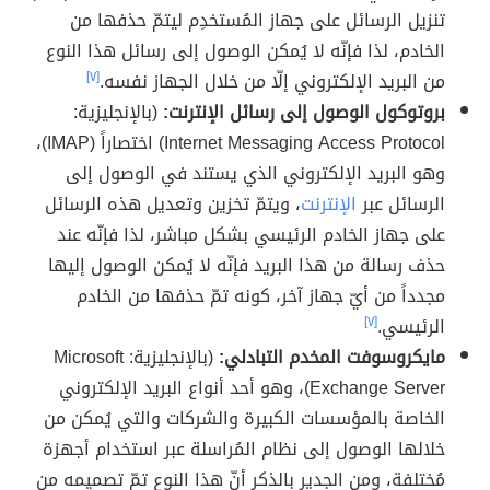
تنزيل الرسائل على جهاز المُستخدِم ليتمّ حذفها من
الخادم، لذا فإنّه لا يُمكن الوصول إلى رسائل هذا النوع
من البريد الإلكتروني إلّا من خلال الجهاز نفسه.
[٧]
بروتوكول الوصول إلى رسائل الإنترنت:
(بالإنجليزية:
Internet Messaging Access Protocol) اختصاراً (IMAP)،
وهو البريد الإلكتروني الذي يستند في الوصول إلى
الرسائل عبر
الإنترنت
، ويتمّ تخزين وتعديل هذه الرسائل
على جهاز الخادم الرئيسي بشكل مباشر، لذا فإنّه عند
حذف رسالة من هذا البريد فإنّه لا يُمكن الوصول إليها
مجدداً من أيّ جهاز آخر، كونه تمّ حذفها من الخادم
الرئيسي.
[٧]
مايكروسوفت المخدم التبادلي:
(بالإنجليزية: Microsoft
Exchange Server)، وهو أحد أنواع البريد الإلكتروني
الخاصة بالمؤسسات الكبيرة والشركات والتي يُمكن من
خلالها الوصول إلى نظام المُراسلة عبر استخدام أجهزة
مُختلفة، ومن الجدير بالذكر أنّ هذا النوع تمّ تصميمه من