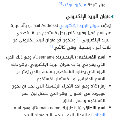
قِبَل شركة
مايكروسوفت
.
[٨]
عنوان البريد الإلكتروني
يُعرَّف
عنوان البريد الإلكتروني
(Email Address) بأنّه عبارة
عن اسم مُميز وفريد خاص بكل مُستخدِم من مُستخدِمي
البريد الإلكتروني،
[٩]
ويتكون أيّ عنوان لبريد إلكتروني من
ثلاثة أجزاء رئيسية، وهي كالآتي:
[٤]
اسم المُستخدِم:
(بالإنجليزية: Username)، وهو ذلك الجزء
الذي يقع في بداية عنوان البريد الإلكتروني، وهو ذلك
الجزء الذي يختاره المُستخدِم بنفسه، والذي يُعبّر عن
الاسم الحقيقي أو المُستعار للمُستخدِم.
رمز (@):
وهو أحد الأجزاء الرئيسية التي يجب أن تكون
موجودة في العنوان، وهو الذي يفصل بين اسم
المُستخدِم واسم النطاق.
اسم النطاق:
(بالإنجليزية: Domain name)، وهو اسم
النطاق
أو المجال الذي ينتمي إليه عنوان البريد