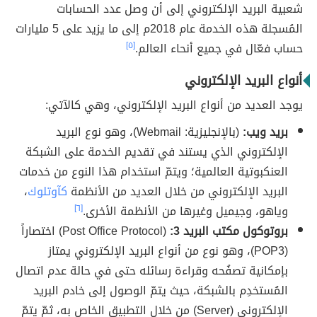
شعبية البريد الإلكتروني إلى أن وصل عدد الحسابات
المُسجلة هذه الخدمة عام 2018م إلى ما يزيد على 5 مليارات
حساب فعّال في جميع أنحاء العالم.
[٥]
أنواع البريد الإلكتروني
يوجد العديد من أنواع البريد الإلكتروني، وهي كالآتي:
بريد ويب:
(بالإنجليزية: Webmail)، وهو نوع البريد
الإلكتروني الذي يستند في تقديم الخدمة على الشبكة
العنكبوتية العالمية؛ ويتمّ استخدام هذا النوع من خدمات
البريد الإلكتروني من خلال العديد من الأنظمة
كآوتلوك
،
وياهو، وجيميل وغيرها من الأنظمة الأخرى.
[٦]
بروتوكول مكتب البريد 3:
(Post Office Protocol) اختصاراً
(POP3)، وهو نوع من أنواع البريد الإلكتروني يمتاز
بإمكانية تصفُحه وقراءة رسائله حتى في حالة عدم اتصال
المُستخدِم بالشبكة، حيث يتمّ الوصول إلى خادم البريد
الإلكتروني (Server) من خلال التطبيق الخاص به، ثمّ يتمّ