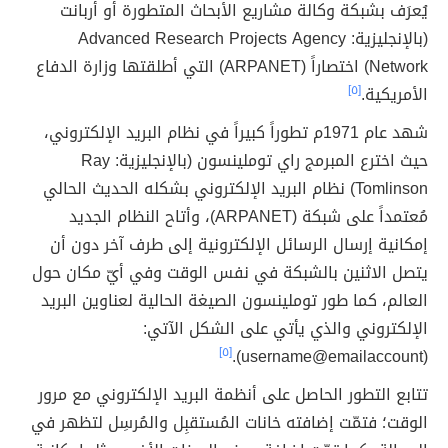
يُعرَف بشبكة وكالة مشاريع الأبحاث المتطورة أو أربانت
(بالإنجليزية: Advanced Research Projects Agency
Network) اختصاراً (ARPANET) التي أطلقتها وزارة الدفاع
الأمريكية.
[٥]
شهد عام 1971م تطوراً كبيراً في نظام البريد الإلكتروني،
حيث اخترع المبرمج راي توملينسون (بالإنجليزية: Ray
Tomlinson) نظام البريد الإلكتروني بشكله الحديث الحالي
مُعتمداً على شبكة (ARPANET)، وأتاح النظام الجديد
إمكانية إرسال الرسائل الإلكترونية إلى طرف آخر دون أن
يتصل الاثنين بالشبكة في نفس الوقت وفي أيّ مكان حول
العالم، كما طور توملينسون الصيغة الحالية لعناوين البريد
الإلكتروني والذي يأتي على الشكل الآتي:
[٥]
(username@emailaccount).
تتابع التطور الحاصل على أنظمة البريد الإلكتروني مع مرور
الوقت؛ فتمّت إضافته خانات المُستقبِل والمُرسِل لتظهر في