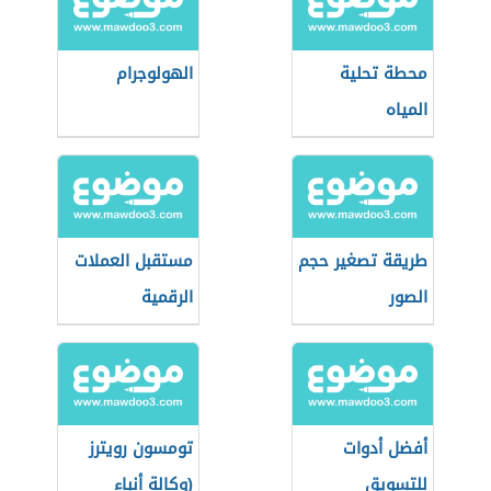
محطة تحلية
الهولوجرام
المياه
طريقة تصغير حجم
مستقبل العملات
الصور
الرقمية
أفضل أدوات
تومسون رويترز
للتسويق
(وكالة أنباء