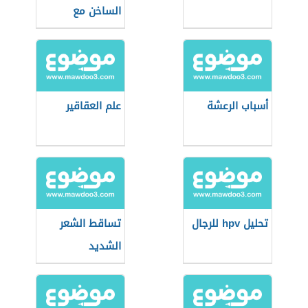
الساخن مع
الليمون
أسباب الرعشة
علم العقاقير
تحليل hpv للرجال
تساقط الشعر
الشديد