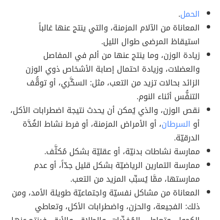
الحمل
.
المعاناة من الآلام المزمنة، والتي ينتج عنها غالباً
استيقاظ المرضى طوال الليل.
زيادة الوزن، وما ينتج عنها من ألم في المفاصل
والعضلات، وزيادة احتمال إصابة الأشخاص ذوي الوزن
الزائد بحالات تزيد من التعب، مثل: السكَّري، أو توقُّف
التنفُّس أثناء النوم.
نقص الوزن، والذي يُمكن أن يحدث نتيجة اضطرابات الأكل،
أو
السرطان
، أو الأمراض المزمنة، أو فرط نشاط الغُدَّة
الدرقيّة.
ممارسة نشاطات بدنيّة، أو عقليّة بشكل مُكثَّف.
ممارسة التمارين الرياضيّة بشكل قليل جدّاً، أو عدم
ممارستها، ممَّا يُسبِّب المزيد من التعب.
المعاناة من مشاكل نفسيّة واجتماعيّة طويلة الأمد، ومن
ذلك: الفجيعة، والحزن، واضطرابات الأكل، وتعاطي