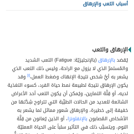
أسباب التعب والإرهاق
الإرهاق والتعب
يُقصَد
بالإرهاق
(بالإنجليزيّة: Fatigue) التعب الشديد
والمُستمرّ الذي لا يزول مع الراحة، وليس ذلك التعب الذي
يشعر به أيُّ شخص نتيجة الإنهاك وضغط العمل،
[١]
وقد
يكون الإرهاق نتيجة لطبيعة نمط حياة الفرد، كسوء التغذية
لديه، أو قِلَّة التمارين، ويُمكن أن يكون التعب أحد الأعراض
الشائعة للعديد من الحالات الطبِّية التي تتراوح شِدَّتها من
خفيفة إلى خطيرة، والإرهاق شعور مماثل لما يشعر به
الأشخاص المُصابون
بالإنفلونزا
، أو الذين يُعانون من قِلَّة
النوم، ويتسبَّب ذلك في التأثير سلباً على الحياة العمليّة