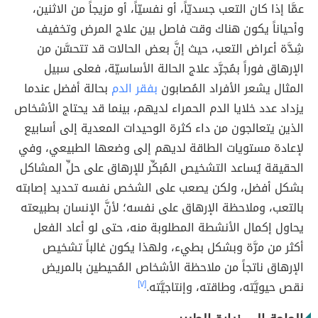
عمَّا إذا كان التعب جسديّاً، أو نفسيّاً، أو مزيجاً من الاثنين،
وأحياناً يكون هناك وقت فاصل بين علاج المرض وتخفيف
شِدَّة أعراض التعب، حيث إنَّ بعض الحالات قد تتحسَّن من
الإرهاق فوراً بمُجرَّد علاج الحالة الأساسيّة، فعلى سبيل
المثال يشعر الأفراد المُصابون
بفقر الدم
بحالة أفضل عندما
يزداد عدد خلايا الدم الحمراء لديهم، بينما قد يحتاج الأشخاص
الذين يتعالجون من داء كثرة الوحيدات المعدية إلى أسابيع
لإعادة مستويات الطاقة لديهم إلى وضعها الطبيعي، وفي
الحقيقة يُساعد التشخيص المُبكِّر للإرهاق على حلِّ المشاكل
بشكل أفضل، ولكن يصعب على الشخص نفسه تحديد إصابته
بالتعب، وملاحظة الإرهاق على نفسه؛ لأنَّ الإنسان بطبيعته
يحاول إكمال الأنشطة المطلوبة منه، حتى لو أعاد الفعل
أكثر من مرَّة وبشكل بطيء، ولهذا يكون غالباً تشخيص
الإرهاق ناتجاً من ملاحظة الأشخاص المُحيطين بالمريض
نقص حيويَّته، وطاقته، وإنتاجيَّته.
[٧]