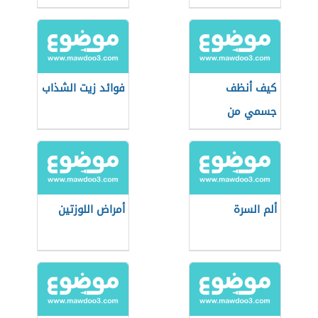
كيف أنظف
فوائد زيت الشذاب
جسمي من
السموم
ألم السرة
أمراض اللوزتين