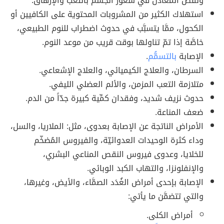
ونقص المعادن في شعور الجسم بالتعب والإرهاق.
استهلاك الكثير من المشروبات المحتوية على الكافيين أو
الكحول، ممَّا يتسبَّب في حدوث اضطراب للنوم الطبيعي،
خاصَّة إذا تمّ تناولها بوقت قريب من موعد النوم.
الإصابة
بالتسمُّم
.
السرطان، والعلاج الكيميائي، والعلاج الإشعاعي.
متلازمة التعب المزمن، والألم العضلي الليفي.
حدوث نزيف شديد، وفقدان كمِّية كبيرة جدّاً من الدم.
ضعف المناعة.
الأمراض الناتجة عن الإصابة بعدوى، مثل: الملاريا، والسل،
وداء كثرة الوحيدات العدوائيّة، والفيروس المُضخّم
للخلايا، وعدوى فيروس النقص المناعي البشري،
والإنفلونزا، والتهاب الكبد الوبائي.
الإصابة بإحدى أمراض الغُدَد الصمَّاء، والأيض، وغيرها،
والتي تتضمَّن ما يأتي:
أمراض الكلى.