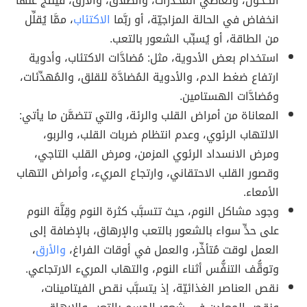
الكحول، وتعاطي المُخدِّرات، والطلاق، والأرق، فينتج عنها
انخفاض في الحالة المزاجيّة، أو ربَّما
الاكتئاب
، ممَّا يُقلِّل
من الطاقة، أو يُسبِّب الشعور بالتعب.
استخدام بعض الأدوية، مثل: مُضادَّات الاكتئاب، وأدوية
ارتفاع ضغط الدم، والأدوية المُضادَّة للقلق، والمُهدِّئات،
ومُضادَّات الهستامين.
المعاناة من أمراض القلب والرئة، والتي تتضمَّن ما يأتي:
الالتهاب الرئوي، وعدم انتظام ضربات القلب، والربو،
ومرض الانسداد الرئوي المزمن، ومرض القلب التاجي،
وقصور القلب الاحتقاني، وارتجاع المريء، وأمراض التهاب
الأمعاء.
وجود مشاكل النوم، حيث تتسبَّب كثرة النوم وقِلَّة النوم
على حدٍّ سواء بالشعور بالتعب والإرهاق، بالإضافة إلى
العمل لوقت مُتأخِّر، والعمل في أوقات الفراغ،
والأرق
،
وتوقُّف التنفُّس أثناء النوم، والتهاب المريء الارتجاعي.
نقص العناصر الغذائيّة، إذ يتسبَّب نقص الفيتامينات،