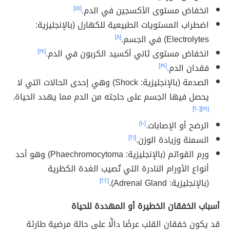
انخفاض مستوى الأكسجين في الدم.
[١٥]
اضطراب المستويات الطبيعية للكهارل (بالإنجليزية:
Electrolytes) في الجسم.
[٨]
انخفاض مستوى ثاني أكسيد الكربون في الدم.
[١٩]
فقدان الدم.
[١٩]
الصدمة (بالإنجليزية: Shock) وهي إحدى الحالات التي لا
يحصل فيها الجسم على حاجته من الدم مما يهدد الحياة.
[٢٠]
[١٩]
الرضح أو الإصابات.
[١٠]
السمنة وزيادة الوزن.
[٢١]
ورم القواتم (بالإنجليزية: Phaechromocytoma) وهو أحد
أنواع الأورام النادرة التي تُصيب الغدة الكظرية
(بالإنجليزية: Adrenal Gland).
[٢٢]
أسباب الخفقان الخطيرة أو المهددة للحياة
قد يكون خفقان القلب عرضًا دالًّا على حالة مرضية طارئة