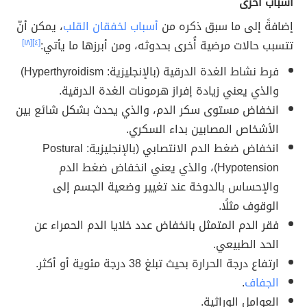
أسباب أخرى
إضافةً إلى ما سبق ذكره من
أسباب لخفقان القلب
، يمكن أنّ
تتسبب حالات مرضية أُخرى بحدوثه، ومن أبرزها ما يأتي:
[٤]
[١٨]
فرط نشاط الغدة الدرقية (بالإنجليزية: Hyperthyroidism)
والذي يعني زيادة إفراز هرمونات الغدة الدرقية.
انخفاض مستوى سكر الدم، والذي يحدث بشكل شائع بين
الأشخاص المصابين بداء السكري.
انخفاض ضغط الدم الانتصابي (بالإنجليزية: Postural
Hypotension)، والذي يعني انخفاض ضغط الدم
والإحساس بالدوخة عند تغيير وضعية الجسم إلى
الوقوف مثلًا.
فقر الدم المتمثل بانخفاض عدد خلايا الدم الحمراء عن
الحد الطبيعي.
ارتفاع درجة الحرارة بحيث تبلغ 38 درجة مئوية أو أكثر.
الجفاف
.
العوامل الوراثية.