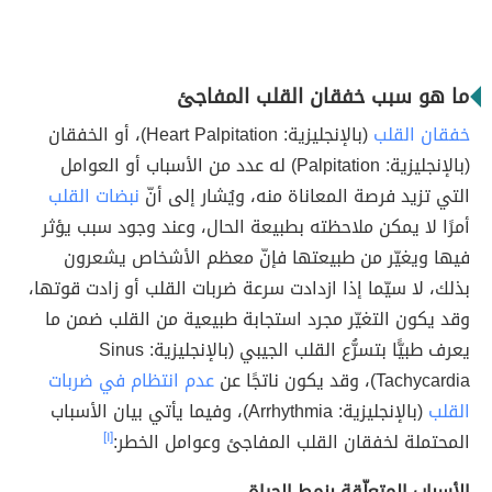
ما هو سبب خفقان القلب المفاجئ
خفقان القلب
(بالإنجليزية: Heart Palpitation)، أو الخفقان
(بالإنجليزية: Palpitation) له عدد من الأسباب أو العوامل
التي تزيد فرصة المعاناة منه، ويُشار إلى أنّ
نبضات القلب
أمرًا لا يمكن ملاحظته بطبيعة الحال، وعند وجود سبب يؤثر
فيها ويغيّر من طبيعتها فإنّ معظم الأشخاص يشعرون
بذلك، لا سيّما إذا ازدادت سرعة ضربات القلب أو زادت قوتها،
وقد يكون التغيّر مجرد استجابة طبيعية من القلب ضمن ما
يعرف طبيًّا بتسرُّع القلب الجيبي (بالإنجليزية: Sinus
Tachycardia)، وقد يكون ناتجًا عن
عدم انتظام في ضربات
القلب
(بالإنجليزية: Arrhythmia)، وفيما يأتي بيان الأسباب
المحتملة لخفقان القلب المفاجئ وعوامل الخطر:
[١]
الأسباب المتعلّقة بنمط الحياة