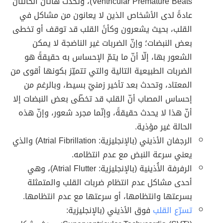
Ventricular Premature Beats)، وتحدث هاتان الحالتان
عادةً لدى الأشخاص الذين لا يعانون من مشاكل في
القلب، بحيث يشعرون وكأنً القلب قد توقف أو تخطى
بعض النبضات؛ وإنّ الضربات غير الناضجة لا يمكن
الشعور بها، إلّا أنّ ما يتمّ الإحساس به حقيقةً هو
الضربات الطبيعية التالية والتي تتميّز بكونها أقوى من
المعتاد، وتحدث بعد تأخير زمنيّ بسيط، وبالرغم من
إحساس المصاب أنّ القلب قد تخطّى بعض النبضات إلا
أنّ هذا لا يحدث حقيقةً، وإنّما مجرد شعور، وإنّ هذه
الحالة غير مؤذية.
الرجفان الأذيني (بالإنجليزية: Atrial Fibrillation) والذي
يعني سرعة النبض مع عدم انتظامه.
الرفرفة الأُذينية (بالإنجليزية: Atrial Flutter)، وهي
أحدى مشاكل عدم انتظام ضربات القلب والمتمثلة
بسرعتها وانتظامها، أو سرعتها مع عدم انتظامها.
تسرّع القلب
فوق الأذيني (بالإنجليزية: