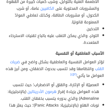
الأطعمة الغنية بالتوابل، وشرب كميات كبيرة من القهوة
والمشروبات المحتوية على
الكافيين
عامة، أو شرب
الكحول، أو مشروبات الطاقة، وكذلك تعاطي الموادّ
الممنوعة قانونيًا.
التدخين
التوتر، والذي يمكن التغلب عليه باتباع تقنيات الاسترخاء
المتعددة.
الأسباب العاطفية أو النفسية
تؤثر العوامل النفسية والعاطفية بشكل واضح في
ضربات
القلب
وانتظامها وقد تتسبب بحدوث الخفقان، ومن أبرز هذه
العوامل ما يأتي:
[٣]
[٤]
العصبيّة أو الإثارة، والقلق أو الاضطراب؛ حيث تتسبب
هذه العوامل بزيادة إفراز
هرمون الأدرينالين
(بالإنجليزية:
Adrenaline) والذي بدوره يتسبب بخفقان القلب.
نوبات الهلع (بالإنجليزية: Panic Attacks)؛ حيث يعبّر هذا