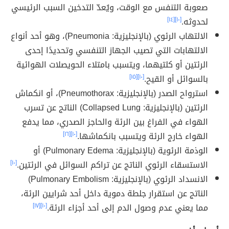
صعوبة التنفس مع الوقت، ويُعدّ التدخين السبب الرئيسي
لحدوثه.
[١٠]
[١٤]
الالتهاب الرئوي (بالإنجليزية: Pneumonia)، وهو أحد أنواع
الالتهابات التي تصيب الجهاز التنفسي وتحديدًا إحدى
الرئتين أو كلتيهما، ويتسبب بامتلاء الحويصلات الهوائية
بالسوائل أو القيح.
[١٠]
[١٥]
استرواح الصدر (بالإنجليزية: Pneumothorax)، أو انكماش
الرئتين (بالإنجليزية: Collapsed Lung) الناتج عن تسرب
الهواء في الفراغ بين الرئة والحاجز الصدري، مما يدفع
الهواء خارج الرئة ويتسبب بانكماشها.
[١٠]
[١٦]
الوذمة الرئوية (بالإنجليزية: Pulmonary Edema) أو
الاستسقاء الرئوي الناتج عن تراكم السوائل في الرئتين.
[١٠]
الانسداد الرئوي (بالإنجليزية: Pulmonary Embolism)
الناتج عن استقرار جلطة دموية داخل أحد شرايين الرئة،
مما يعني عدم وصول الدم إلى أحد أجزاء الرئة.
[١٠]
[١٧]