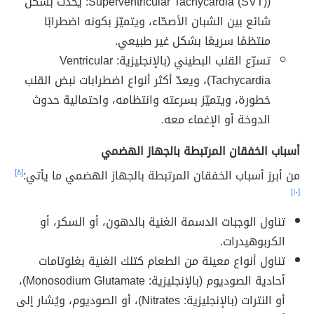
(Superventricular Tachycardia (SVT): يحدث بشكل
شائع بين الشبان الأصحّاء، ويتميّز بكونه اضطرابًا
منتظمًا سريعًا بشكل غير طبيعي.
تسرّع القلب البطيني (بالإنجليزية: Ventricular
Tachycardia)، ويعدّ أكثر أنواع اضطرابات نبض القلب
خطورة، ويتميّز بسرعته وانتظامه، واحتمالية حدوث
الدوخة أو الإغماء معه.
أسباب الخفقان المرتبطة بالجهاز الهضمي
من أبرز أسباب الخفقان المرتبطة بالجهاز الهضمي ما يأتي:
[٨]
[١٠]
تناول الوجبات الدسمة الغنية بالدهون، أو السكر، أو
الكربوهيدرات.
تناول أنواع معينة من الطعام كتلك الغنية بغلوتامات
أحادية الصوديوم (بالإنجليزية: Monosodium Glutamate)،
أو النترات (بالإنجليزية: Nitrates)، أو الصوديوم، ويُشار إلى