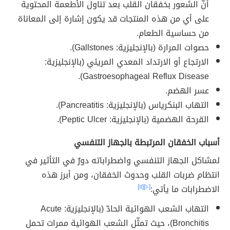
أنّ الشعور بخفقان القلب بعد تناول الأطعمة المحتوية
على أي من هذه المنتجات قد يكون إشارة إلى المعاناة
من حساسية الطعام.
حصوات المرارة (بالإنجليزية: Gallstones).
الارتجاع أو الارتداد المعدي المريئي (بالإنجليزية:
Gastroesophageal Reflux Disease).
عسر الهضم.
التهاب البنكرياس (بالإنجليزية: Pancreatitis).
القرحة الهضمية (بالإنجليزية: Peptic Ulcer).
أسباب الخفقان المرتبطة بالجهاز التنفسي
لمشاكل الجهاز التنفسي واضطراباته دورٌ في التأثير في
انتظام ضربات القلب وحدوث الخفقان، ومن أبرز هذه
الاضطرابات ما يأتي:
[١٠]
[١١]
التهاب الشعب الهوائية الحادّ (بالإنجليزية: Acute
Bronchitis)، حيث تمثّل الشعب الهوائية ممرات تحمل