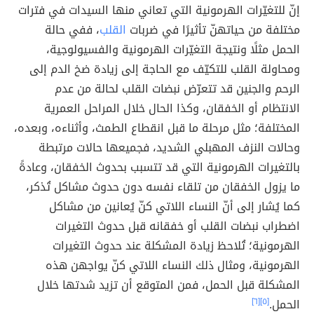
إنّ للتغيّرات الهرمونية التي تعاني منها السيدات في فترات
مختلفة من حياتهنّ تأثيرًا في ضربات
القلب
، ففي حالة
الحمل مثلًا ونتيجة التغيّرات الهرمونية والفسيولوجية،
ومحاولة القلب للتكيّف مع الحاجة إلى زيادة ضخ الدم إلى
الرحم والجنين قد تتعرّض نبضات القلب لحالة من عدم
الانتظام أو الخفقان، وكذا الحال خلال المراحل العمرية
المختلفة؛ مثل مرحلة ما قبل انقطاع الطمث، وأثناءه، وبعده،
وحالات النزف المهبلي الشديد، فجميعها حالات مرتبطة
بالتغيرات الهرمونية التي قد تتسبب بحدوث الخفقان، وعادةً
ما يزول الخفقان من تلقاء نفسه دون حدوث مشاكل تُذكر،
كما يُشار إلى أنّ النساء اللاتي كنّ يُعانين من مشاكل
اضطراب نبضات القلب أو خفقانه قبل حدوث التغيرات
الهرمونية؛ تُلاحظ زيادة المشكلة عند حدوث التغيرات
الهرمونية، ومثال ذلك النساء اللاتي كنّ يواجهن هذه
المشكلة قبل الحمل، فمن المتوقع أن تزيد شدتها خلال
الحمل.
[٥]
[٦]