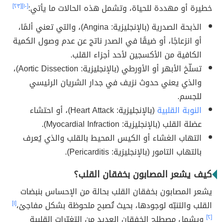
خطيرة أو مهددة للحياة، وتشمل هذه الحالات ما يأتي:
[١٠]
[٢٣]
الذبحة الصدرية (بالإنجليزية: Angina)، والتي تعني ألمًا،
أو انزعاجًا، أو ضيقًا في الصدر ناتج عن عدم وصول الكمية
الكافية من الأكسجين لأحد أجزاء القلب.
تسلّخ الأبهر أو الأورطي (بالإنجليزية: Aortic Dissection)،
والذي يعني حدوث نزيف في جدار الشريان الرئيسي
للجسم.
النوبة القلبية
(بالإنجليزية: Heart Attack)، أو احتشاء
عضلة القلب (بالإنجليزية: Myocardial Infraction).
التهاب الغشاء أو الكيس المحيط بالقلب والذي يُعرف
بالتهاب التامور (بالإنجليزية: Pericarditis).
كيف يشعر المصابون بخفقان القلب؟
يشعر المصابون بخفقان القلب بحالة من الإحساس بنبضات
القلب والتنبّه لوجودها، بحيث تُصبح ملحوظة بشكل مفاجئ،
[١]
[٢]
ويشمل مصطلح الخفقان العديد من التغيّرات القلبية