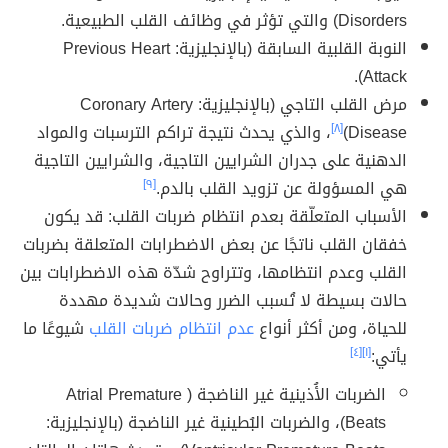
Disorders) والتي تؤثر في وظائف القلب الطبيعية.
النوبة القلبية السابقة (بالإنجليزية: Previous Heart
Attack).
مرض القلب التاجي (بالإنجليزية: Coronary Artery
Disease)
[٨]
، والذي يحدث نتيجة تراكم الترسبات والمواد
الدهنية على جدران الشرايين التاجية، والشرايين التاجية
هي المسؤولة عن تزويد القلب بالدم.
[٩]
الأسباب المتعلّقة بعدم انتظام ضربات القلب: قد يكون
خفقان القلب ناتجًا عن بعض الاضطرابات المتعلقة بضربات
القلب وعدم انتظامها، وتتراوح شدّة هذه الاضطرابات بين
حالات بسيطة لا تُسبب الضرر وحالات شديدة مهددة
للحياة، ومن أكثر أنواع
عدم انتظام ضربات القلب
شيوعًا ما
يأتي:
[١]
[٤]
الضربات الأُذينية غير الناضجة ( Atrial Premature
Beats)، والضربات البُطينية غير الناضجة (بالإنجليزية: