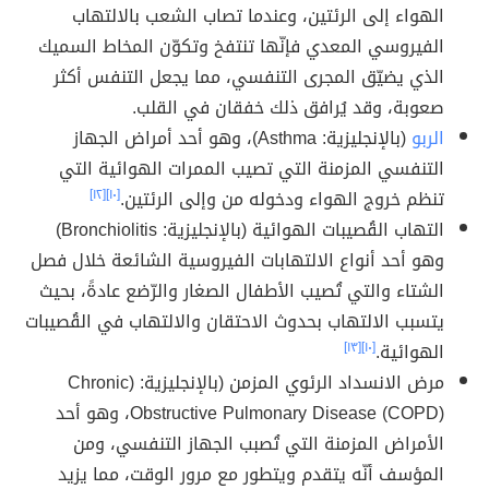
الهواء إلى الرئتين، وعندما تصاب الشعب بالالتهاب
الفيروسي المعدي فإنّها تنتفخ وتكوّن المخاط السميك
الذي يضيّق المجرى التنفسي، مما يجعل التنفس أكثر
صعوبة، وقد يُرافق ذلك خفقان في القلب.
الربو
(بالإنجليزية: Asthma)، وهو أحد أمراض الجهاز
التنفسي المزمنة التي تصيب الممرات الهوائية التي
تنظم خروج الهواء ودخوله من وإلى الرئتين.
[١٠]
[١٢]
التهاب القُصيبات الهوائية (بالإنجليزية: Bronchiolitis)
وهو أحد أنواع الالتهابات الفيروسية الشائعة خلال فصل
الشتاء والتي تُصيب الأطفال الصغار والرّضع عادةً، بحيث
يتسبب الالتهاب بحدوث الاحتقان والالتهاب في القُصيبات
الهوائية.
[١٠]
[١٣]
مرض الانسداد الرئوي المزمن (بالإنجليزية: (Chronic
Obstructive Pulmonary Disease (COPD)، وهو أحد
الأمراض المزمنة التي تُصبب الجهاز التنفسي، ومن
المؤسف أنّه يتقدم ويتطور مع مرور الوقت، مما يزيد