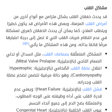
مشاكل القلب
قد يحدث خفقان القلب بشكل متزامن مع أنواع أخرى من
أمراض القلب
المزمنة، وبعض هذه الأمراض قد يكون خطيرًا
ويتطلب العلاج، كما يمكن أن يحدث الخفقان كعرضٍ لمشكلة
في عدم انتظام ضربات القلب التي لا تصل إلى درجة اعتبارها
مرضًا قائمًا بذاته، ومن هذه المشاكل ما يأتي:
[٢]
[٧]
المشاكل المتعلّقة
بصمامات القلب
، مثل انسدال أو تدلي
الصمام التاجي (بالإنجليزية: Mitral Valve Prolapse).
اعتلال
عضلة القلب
الضُخامي (بالإنجليزية: Hypertrophic
Cardiomyopathy)، وهو حالة مرضية تتضمن تضخم عضلة
القلب وجدرانه.
فشل القلب
(بالإنجليزية: Heart Failure)؛ ويعني عدم
قدرة القلب على أداه وظيفته على الوجه المطلوب،
والمتمثلة بضخ الدم إلى جميع أنحاء الجسم.
عيوب القلب الخلقية (بالإنجليزية: Congenital Heart