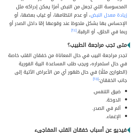
المحسوسة التي تجعل من النبض أمرًا يمكن إدراكه مثل
زيادة معدل النبض
، أو عدم انتظامها، أو غياب بعضها، أو
الإحساس بها بشكل ملحوظ عند وقوعها إمّا داخل الصدر أو
ربما في الحلق، أو الرقبة.
[٢٤]
متى تجب مراجعة الطبيب؟
تجدر مراجعة البيب في حال المعاناة من خفقان القلب خاصة
في حال استمراره، ويجب طلب المساعدة البية الفورية
(الطوارئ مثلًا) في حال ظهور أي من الأعراض الآتية إلى
جانب الخفقان:
[٢٥]
ضيق التنفس.
الدوخة.
ألم في الصدر.
الإغماء.
فيديو عن أسباب خفقان القلب المفاجىء