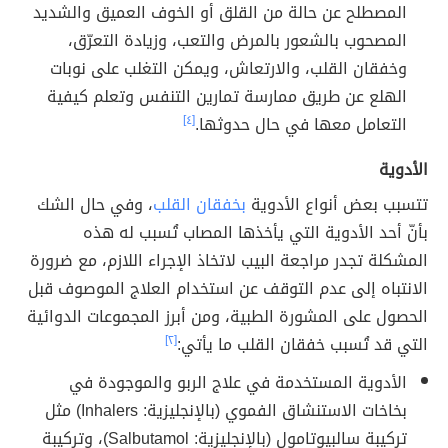
المصطلح عن حالة من القلق أو الخوف العميق والشديد
المصحوب بالشعور بالمرض والتعب، وزيادة التعرّق،
وخفقان القلب، والارتعاش، ويمكن التغلب على نوبات
الهلع عن طريق ممارسة تمارين التنفس وتعلم كيفية
التعامل معها في حال حدوثها.
[٤]
الأدوية
تتسبب بعض أنواع الأدوية
بخفقان القلب
، وفي حال الشك
بأنّ أحد الأدوية التي يأخذها المصاب تُسبب له هذه
المشكلة تجدر مراجعة البيب لاتخاذ الإجراء اللازم، مع ضرورة
الانتباه إلى عدم التوقف عن استخدام العلاج الموصوف قبل
الحصول على المشورة الطبية، ومن أبرز المجموعات الدوائية
التي قد تُسبب خفقان القلب ما يأتي:
[٢]
الأدوية المستخدمة في علاج الربو والموجودة في
بخاخات الاستنشاق الفموي (بالإنجليزية: Inhalers) مثل
تركيبة سالبيوتامول (بالإنجليزية: Salbutamol)، وتركيبة