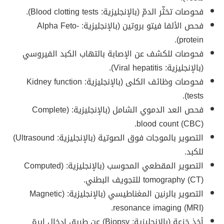
فحوصات تخثّر الدمّ (بالإنجليزية: Blood clotting tests).
فحص الألفا فيتو بروتين (بالإنجليزية: Alpha Feto-
protein).
فحوصات للكشف عن الإصابة بالتهاب الكبد الفيروسي
(بالإنجليزية: Viral hepatitis).
فحوصات وظائف الكلى (بالإنجليزية: Kidney function
tests).
فحص العد الدموي الشامل (بالإنجليزية: (Complete
blood count (CBC).
التصوير بالموجات فوق الصوتية (بالإنجليزية: Ultrasound)
للكبد.
التصوير المقطعي المحوسب (بالإنجليزية: (Computed
tomography (CT) للتجويف البطني.
التصوير بالرنين المغناطيسي (بالإنجليزية: (Magnetic
resonance imaging (MRI).
أخذ خزعة (بالإنجليزية: Biopsy) عن طريق إدخال إبرة