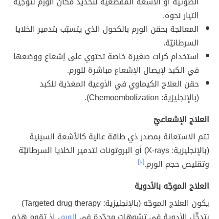
الصوتيّة أو الأشعة المقطعية لتحديد مكان الورم لتوجيه
التيار نحوه.
المعالجة بحقن الورم بالكحول الذي يتسبّب بتدمير الخلايا
السرطانيّة.
استخدام كرات صغيرة خاصة تحتوي على إشعاع ووضعها
في الكبد لإيصال الإشعاع مباشرة للورم.
حقن العلاج الكيماوي في الأوعية المغذية للكبد
(بالإنجليزية: Chemoembolization).
العلاج الإشعاعيّ
تتم الاستعانة بمصدر ذي طاقة عالية كالأشعة السينية
(بالإنجليزية: X-rays) أو البروتونات لتدمير الخلايا السرطانيّة
وتقليص حجم الورم.
[١٠]
العلاج الموجّه بالأدوية
يكون العلاج الموجّه (بالإنجليزية: Targeted drug therapy)
بتدخّل الأدوية في تشوهات محدّدة في
الورم
، إذ تقوم هذه