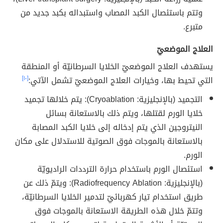
وتتم باستئصال الكبد المصاب واستبداله بكبد جديد من
متبرع.
العلاج الموضعيّ
يستهدف العلاج الموضعيّ الخلايا السرطانيّة أو المنطقة
التي تحيط بها، وخيارات العلاج الموضعيّ تشمل الآتي:
[١٠]
التجميد (بالإنجليزية: Cryoablation): يتم خلالها تجميد
خلايا الورم لقتلها، ويتم ذلك بالاستعانة بسائل
النيتروجين الذي يتم إدخاله إلى خلايا الكبد المصابة
بالاستعانة بالموجات فوق الصوتية للاستدلال على مكان
الورم.
استئصال الورم باستخدام حرارة الترددات الراديويّة
(بالإنجليزية: Radiofrequency Ablation): ويتمّ ذلك عن
طريق استخدام تيار كهربائيّ لتدمير الخلايا السرطانيّة،
وتتمّ خلال هذه الطريقة الاستعانة بالموجات فوق