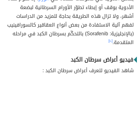
الأدوية بوقف أو إبطاء تطوّر الأورام السرطانية لبضعة
أشهر، ولا تزال هذه الطريقة بحاجة للمزيد من الدراسات
لفهم آلية الاستفادة من بعض أنواع العقاقير كالسورافينيب
(بالإنجليزية: Sorafenib) بالتحكّم بسرطان الكبد في مراحله
المتقدمة.
[١٠]
فيديو أعراض سرطان الكبد
شاهد الفيديو لتعرف أعراض سرطان الكبد :