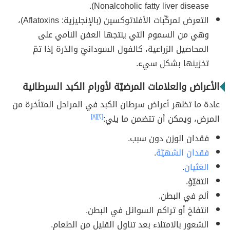
Nonalcoholic fatty liver disease).
التعرض لمركّبات الأفلاتوكسين (بالإنجليزية: Aflatoxins)،
وهي من السموم التي ينتجها العفن النامي على
المحاصيل الزراعية، كالفول السودانيّ والذرة إذا تمّ
تخزينها بشكل سيء.
الأعراض والعلامات المرضيّة لأورام الكبد السرطانية
عادة ما تظهر أعراض سرطان الكبد في المراحل المتأخرة من
المرض، ويمكن أن تتضمن ما يلي:
[٢]
[٨]
فقدان الوزن دون سبب.
فقدان الشهيّة
.
الغثيان
.
التقيّؤ.
ألم في البطن.
انتفاخ أو تراكم السوائل في البطن.
الشعور بالامتلاء بعد تناول القليل من الطعام.