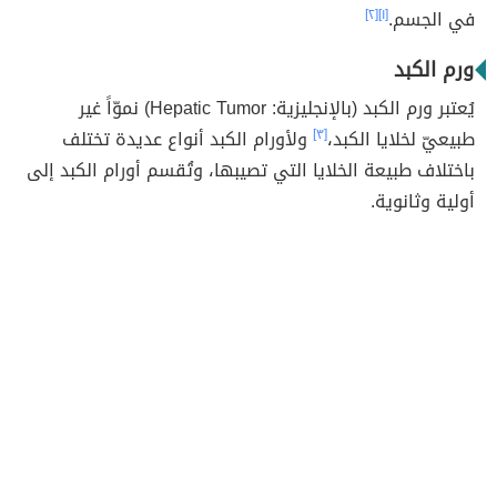
في الجسم.
[١]
[٢]
ورم الكبد
يُعتبر ورم الكبد (بالإنجليزية: Hepatic Tumor) نموّاً غير
طبيعيّ لخلايا الكبد،
[٣]
ولأورام الكبد أنواع عديدة تختلف
باختلاف طبيعة الخلايا التي تصيبها، وتُقسم أورام الكبد إلى
أولية وثانوية.