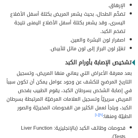
الإرهاق.
تضخّم الطحال، بحيث يشعر المريض بكتلة أسفل الأضلاع
اليسرى، وقد يشعر بكتلة أسفل الأضلاع اليمنى نتيجة
تضخم الكبد.
اصفرار لون البشرة والعين.
تغيّر لون البراز إلى لون مائل للأبيض.
تشخيص الإصابة بأورام الكبد
بعد معرفة الأعراض التي يعاني منها المريض، وتسجيل
التاريخ المرضيّ للكشف عن وجود عوامل يمكن أن تكون سبباً
في إصابة الشخص بسرطان الكبد، يقوم الطبيب بفحص
المريض سريريّاً وتسجيل العلامات المرضيّة المرتبطة بسرطان
الكبد، ويلجأ لعمل الكثير من الفحوصات المخبريّة والصور
الطبيّة ومنها:
[٩]
[١٠]
فحوصات وظائف الكبد (بالإنجليزية: Liver Function
Tests).