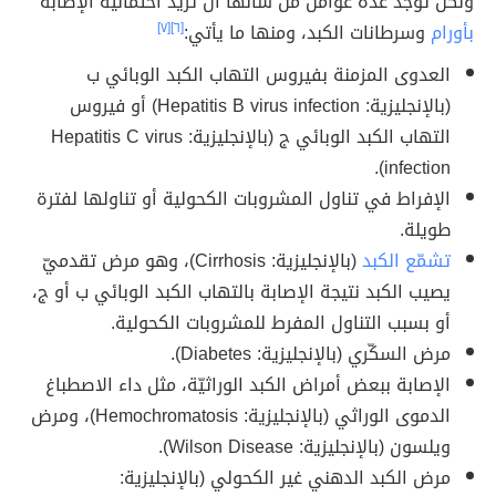
ولكن توجد عدّة عوامل من شأنها أن تزيد احتمالية الإصابة
بأورام
وسرطانات الكبد، ومنها ما يأتي:
[٦]
[٧]
العدوى المزمنة بفيروس التهاب الكبد الوبائي ب
(بالإنجليزية: Hepatitis B virus infection) أو فيروس
التهاب الكبد الوبائي ج (بالإنجليزية: Hepatitis C virus
infection).
الإفراط في تناول المشروبات الكحولية أو تناولها لفترة
طويلة.
تشمّع الكبد
(بالإنجليزية: Cirrhosis)، وهو مرض تقدميّ
يصيب الكبد نتيجة الإصابة بالتهاب الكبد الوبائي ب أو ج،
أو بسبب التناول المفرط للمشروبات الكحولية.
مرض السكّري (بالإنجليزية: Diabetes).
الإصابة ببعض أمراض الكبد الوراثيّة، مثل داء الاصطباغ
الدموى الوراثي (بالإنجليزية: Hemochromatosis)، ومرض
ويلسون (بالإنجليزية: Wilson Disease).
مرض الكبد الدهني غير الكحولي (بالإنجليزية: