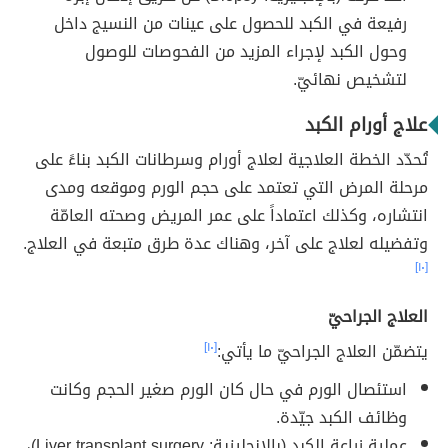
رفيعة في الكبد للحصول على عينات من النسيج داخل
وحول الكبد لإجراء المزيد من الفحوصات للوصول
لتشخيص نهائيّ.
علاج أورام الكبد
تُحدّد الخطة العلاجية لعلاج أورام وسرطانات الكبد بناءً على
مرحلة المرض التي تعتمد على حجم الورم وموقعه ومدى
انتشاره، وكذلك اعتماداً على عمر المريض وصحته العامّة
وتفضيله لعلاج على آخر، وهناك عدة طرق متبعة في العلاج.
[١٠]
العلاج الجراحيّ
يتضمّن العلاج الجراحيّ ما يأتي:
[١٠]
استئصال الورم في حال كان الورم صغير الحجم وكانت
وظائف الكبد جيّدة.
عملية زراعة الكبد (بالإنجليزية: Liver transplant surgery)،