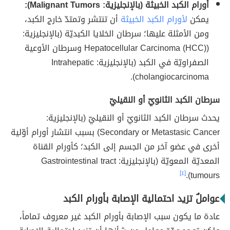
أورام الكبد الخبيثة (بالإنجليزية: Malignant Tumors):
يمكن
لأورام الكبد الخبيثة
أن تنتشر وتمتدّ خارج الكبد،
ومن الأمثلة عليها؛ سرطان الخلايا الكبديّة (بالإنجليزية:
(Hepatocellular Carcinoma (HCC) وسرطان الأوعية
الصفراويّة في الكبد (بالإنجليزية: Intrahepatic
cholangiocarcinoma).
سرطان الكبد الثانويّ أو النقيليّ
يحدث سرطان الكبد الثانويّ أو النقيليّ (بالإنجليزية:
Secondary or Metastasic Cancer) بسبب انتشار أورام أوّلية
أخرى في عضو آخر من الجسم إلى الكبد؛ كأورام القناة
المعديّة المعويّة (بالإنجليزية: Gastrointestinal tract
[٤]
tumours).
عواملٌ تزيد احتمالية الإصابة بأورام الكبد
عادة ما يكون سبب الإصابة بأورام الكبد غير معروف تماماً،