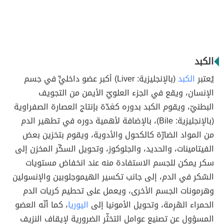
الكبد
يُعتبر
الكبد
(بالإنجليزية: Liver) أكبر عضو داخليٍّ في جسم
الإنسان، ويقع في الجزء العلويّ الأيمن من التجويف
البطنيّ، ويقوم الكبد بدوره كغدّة بإنتاج العصارة الصفراوية
(بالإنجليزية: Bile)، بالإضافة لأهمية دوره في تطهير الدم
من المواد الضارّة كالكحول والأدوية، ويقوم بتخزين بعض
الفيتامينات، والحديد، والجلوكوز، وتحويل السكّر المخزن إلى
سكر يمكن للجسم الاستفادة منه عند انخفاض مستويات
السّكر في الدم، إلى جانب تكسير الهيموجلوبين والإنسولين
وهرمونات الجسم الأخرى، ويعمل على تحطيم كريات الدم
الحمراء الهَرِمة، وتحويل الأمونيا إلى
اليوريا
، كما أنّه العضو
المسؤول عن تصنيع عوامل التخثّر الضرورية لإيقاف النزيف