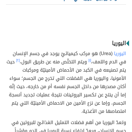
اليوريا
اليوريا
(Urea) هو مركب كيميائيّ يوجد في جسم الإنسان
في الدم واللمف،
[١]
ويتم التخلّص منه عن طريق البول،
[٢]
حيث
يتم تصنيعه في الكبد من الأحماض الأمينيّة ومركبات
الأمونيا، واليوريا هي الفضلات التي تخرج من الجسم؛ سواء
أكان مصدرها من داخل الجسم نفسه أم من خارجه، حيث إنّه
إما أن ينتج عن تكسير البروتينات نتيجة عمليات تجديد أنسجة
الجسم، وإما عن نزع الأمين من الاحماض الأمينيّة التي يتم
امتصاصها من الأغذية.
وتعدّ اليوريا من أهم فضلات التمثيل الغذائيّ للبروتين في
جسم الإنسان، ويعدّ ارتفاع نسبة اليوريا في الدم مؤشراً