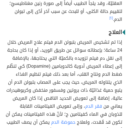
العقليّة، وقد يلجأ الطبيب أيضاً إلى صورة رنين مغناطيسيّ؛
لتقييم حالة الكلى، أو للبحث عن سبب آخر أدّى إلى تبولن
الدم.
[٢]
العلاج
إذا تم تشخيص المريض بتبولن الدم فيتم علاج المريض خلال
24 ساعة؛ بإعطائه سوائل عن طريق الوريد، أو إذا كان بحاجة
إلى نقل دم فيتم تزويده بالكميّة التي يحتاجها، بالإضافة
إلى إعطاء المريض أدوية كالدوبامين (Dopamine) كي تنظّم
ضغط الدم ونتاج القلب، أما بعد ذلك فيتم تنظيم الغذاء
الذي يتناوله المريض، حيث يجب على المصاب بتبولن الدم أن
يتبع حمية غذائيّة ذات بروتين وفسفور منخفض وكربوهيدرات
عالية، إضافة إلى تعويض الحديد الناقص إذا كان المريض
يعاني من
فقر الدم
، وإلى تعويض الفيتامينات القابلة
للذوبان في الماء كفيتامين ج؛ لأنّ هذه الفيتامينات يمكن أن
تكون قد فُقدت، ولعلاج
حموضة الدم
يمكن أن يصف الطبيب