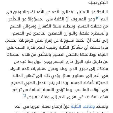
النيتروجينيّة
الناتجة عن التمثيل الغذائيّ للأحماض الأمينيّة، والبروتين في
الدم،
[٣]
ومن المعروف أنّ الكلية هي المسؤولة عن التخلّص
من فضلات الجسم، وتنظيم نسبة الكهارل وسوائل الجسم
والسيطرة عليها، والتوازن الحمضيّ القاعديّ في الجسم،
إلى جانب أنّ الكلية مسؤولة عن إفراز بعض هرمونات الجسم،
فإذا حصلت أي مشاكل للكلية ونتيجة لعدم قدرة الكلية على
القيام بوظائفها بالشكل الصحيح بالتخلّص من هذه الفضلات
عن طريق طرد البول خارج الجسم يرجع البول بما فيه من
فضلات إلى مجرى الدم، وعند وصول مستويات هذه المواد
في الدم إلى مستوى سامّ، يؤدي ذلك إلى تدهور الحالة
الصحيّة لأعضاء الجسم، وإذا لم يتم التدخل الطبي الصحيح
في الوقت المناسب، ربما تؤدي النسبة السامة من تراكم
هذه الفضلات في مجرى الدم إلى وفاة المريض.
[٢]
ولتعدّد
وظائف الكلية
فإنّ ارتفاع نسبة اليوريا في الدم