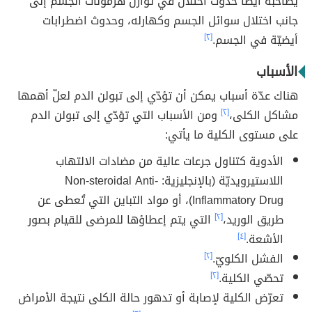
يصاحبه أيضاً حدوث اختلال في توازن هرمونات الجسم إلى
جانب اختلال سوائل الجسم وكهارله، وحدوث اضطرابات
أيضيّة في الجسم.
[٢]
الأسباب
هناك عدّة أسباب يمكن أن تؤدّي إلى تبولن الدم لعلّ أهمها
مشاكل الكلى،
[٢]
ومن الأسباب التي تؤدّي إلى تبولن الدم
على مستوى الكلية ما يأتي:
الأدوية كتناول جرعات عالية من مضادات الالتهاب
اللاستيرويديّة (بالإنجليزية: Non-steroidal Anti-
Inflammatory Drug)، أو مواد التباين التي تُعطى عن
طريق الوريد،
[٢]
التي يتم إعطاؤها للمرضى للقيام بصور
الأشعة.
[٤]
الفشل الكلويّ.
[٢]
تحصّي الكلية.
[٢]
تعرّض الكلية لإصابة أو تدهور حالة الكلى نتيجة الأمراض