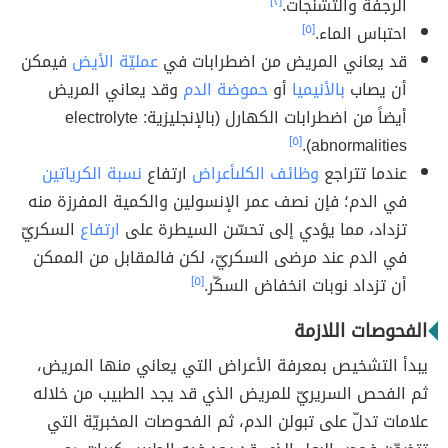
الرجفة والتشنّجات.
[٢]
احتباس الماء.
[٥]
قد يعاني المريض من اضطرابات في
عمليّة الأيض
فيمكن
أن يصاب
بالأنيميا
أو
حموضة الدم
وقد يعاني المريض
أيضاً من اضطرابات الكهارل (بالإنجليزية: electrolyte
[٥]
abnormalities).
عندما تتراجع
وظائف الكلىأعراض
ارتفاع
نسبة الكرياتين
في الدم؛ فإن نصف عمر الإنسولين والكمية المفرزة منه
تزداد، مما يؤدي إلى تحسّن السيطرة على
ارتفاع
السكريّ
في الدم عند مرضى السكريّ، لكن فالمقابل من الممكن
أن تزداد نوبات انخفاض السكّر.
[٥]
الفحوصات اللازمة
يبدأ التشخيص بمعرفة الأعراض التي يعاني منها المريض،
ثم الفحص السريريّ للمريض الذي قد يجد الطبيب من خلاله
علامات تدلّ على تبولن الدم، ثم الفحوصات المخبريّة التي