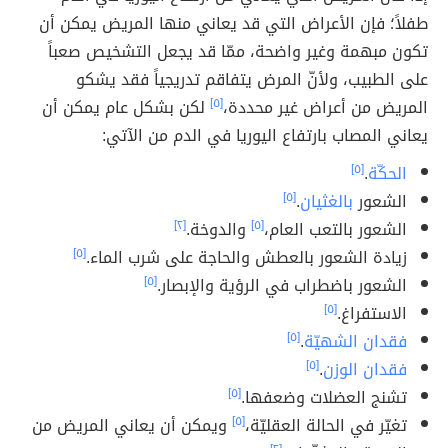
طفلاً؛ فإن الأعراض التي قد يعاني منها المريض يمكن أن
تكون مبهمة وغير واضحة، ممّا قد يجعل التشخيص صعباً
على الطبيب، ولأنّ المرض يتفاقم تدريجياً فقد يشكو
المريض من أعراض غير محددة،
[٥]
لكن بشكل عام يمكن أن
يعاني المصاب بارتفاع اليوريا في الدم من الآتي:
الحكّة
.
[٥]
الشعور
بالغثيان
.
[٥]
الشعور بالتعب العام،
[٥]
والدوخة.
[٢]
زيادة الشعور بالعطش والحاجة على شرب الماء.
[٥]
الشعور باضطراب في الرؤية والإبصار.
[٥]
الاستفراغ.
[٥]
فقدان الشهيّة
.
[٥]
فقدان الوزن
.
[٥]
تشنج العضلات وضعفها.
[٥]
تغيّر في الحالة العقليّة،
[٥]
ويمكن أن يعاني المريض من