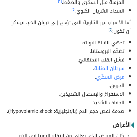
المزمنة مثل السكري والضغط.
[٢]
انسداد الشريان الكلويّ.
[٢]
أما الأسباب غير الكلوية التي تؤدي إلى تبولن الدم، فيمكن
أن تكون:
[٢]
تحصّي القناة البوليّة.
تضخّم البروستاتا.
فشل القلب الاحتقانيّ.
سرطان المثانة
.
مرض السكّري
.
الحروق.
الاستفراغ والإسهال الشديدَين.
الجفاف الشديد.
صدمة نقص حجم الدم (بالإنجليزية: Hypovolemic shock).
الأعراض
إذا كان المريض الذي يعاني من ارتفاع اليوريا في الدم