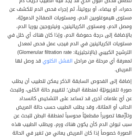
تتضمّن فحص البول الذي قد يجد فيه الطبيب كريات دم
حمراء، أو بيضاء، أو بروتيناً، ثم إجراء فحص الدم للكشف عن
مستوى هيموغلوبين الدم، ومستويات الصفائح الدمويّة،
ومصل الدم، ومستوى الكرياتينين، ونيتروجين يوريا الدم،
بالإضافة إلى درجة حموضة الدم، وإذا كان هناك أي خلل في
مستويات الكرياتينين في الدم فيجب عمل فحص لمعدل
الترشيح الكبيبي (بالإنجليزية: Glomerular filtration rate)
لمعرفة أي مرحلة من مراحل
الفشل الكلوي
قد وصل لها
المريض.
إضافة إلى الفحوص السابقة الذكر يمكن للطبيب أن يطلب
صورة تلفزيونيّة لمنطقة البطن؛ لتقييم حالة الكلى، وللبحث
عن أيّ علامات أخرى قد تساعد على التشخيص كانسداد
الحالب أو المثانة، وقد يطلب الطبيب حسب حالة المريض
وتأزّمها تصويراً مقطعيّاً محوسباً لمنطقة البطن للبحث عن
سبب تبولن الدم كأن يكون هناك ورم، ويطلب الطبيب هذه
الصورة خصوصاً إذا كان المريض يعاني من تغير في الحالة