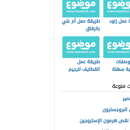
 عمل زنود
طريقة عمل أم علي
بالرقاق
وصفات
طريقة عمل
ية سهلة
القطايف للرجيم
ة
ت منوعة
صير
البروجسترون
نقص هرمون الإستروجين