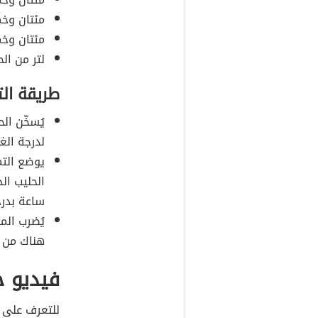
مئتان وخ
مئتان وخم
لتر من الح
طريقة ال
يُسخّن ال
لدرجة الغل
يوضع الت
الحليب ال
ساعة بدرج
يُضرب الم
هناك من يف
فيديو 
للتعرف على 