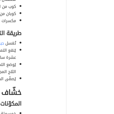
كوب من ال
كوبان من 
مكسرات مش
طريقة ال
تُغسل
حبا
يُنقع الت
عشرة ساع
يُوضع الت
الثلج ال
يُصفّى الخ
خشّاف ق
المكوّنات
خمسمئة غر