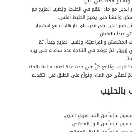
، وتُسلق فقط حتى تلين.
الدين مع ماء النقع في الخلاط، ويُضرب المزيج مع
كر، والنشا حتى يصبح الخليط أملس.
 قمر الدين في قدر، على نار هادئة مع استمرار
ى يبدأ بالغليان.
 المشمش والقراصيّة، ويُقلب المزيج جيداً، ثمّ
إبريق، ثمّ يُوضع في الثلاجة عدة ساعات حتى يبرد
اً.
كسّرات
، وتُنقع كلٌّ على حدة مدة نصف ساعة بالماء
ّ تُصفّى من الماء، وتُوزّع على الطبق قبل التقديم.
 بالحليب
سون غراماً من التمر منزوع النوى.
سون غراماً من اللوز المحمّص.
سون غراماً من البندق المحمّص.