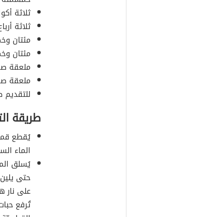
ثلاثة أكو
ثلاثة أربا
مئتان وخ
مئتان وخ
ملعقة صغي
ملعقة صغي
للتقديم ص
طريقة ال
يُقطع قمر
الماء الس
يُسلق ال
حتى يلين،
على نار ه
تُرفع حبا