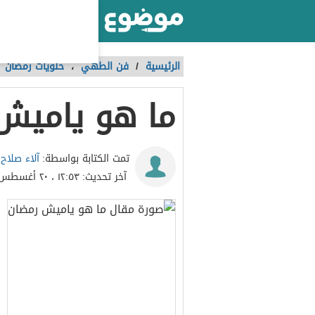
أكبر موقع عربي بالعالم
الرئيسية
/
فن الطهي
،
حلويات رمضان
ما هو ياميش
آلاء صلاح
تمت الكتابة بواسطة:
آخر تحديث:
١٢:٥٣ ، ٢٠ أغسطس ٢٠١٧