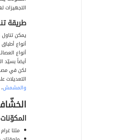
التجهيزات له
طريقة تن
يمكن تناول 
أنواع أطباق 
أنواع العصائ
أيضاً بسيّد ا
لكن في مصر 
التعديلات عل
والمشمش
، 
الخشّا
المكوّنات
مئتا غرام 
ملعقتان ك