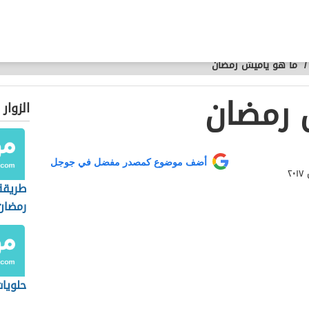
/
ما هو ياميش رمضان
 رمضان
الزوار
أضف موضوع كمصدر مفضل في جوجل
طريقة
رمضان
حلويات