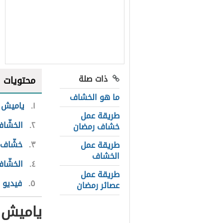
ذات صلة
محتويات
ما هو الخشاف
١
ياميش 
طريقة عمل
٢
الخشّا
خشاف رمضان
٣
خشّاف 
طريقة عمل
الخشاف
٤
الخشّاف
طريقة عمل
٥
فيديو 
عصائر رمضان
ياميش 