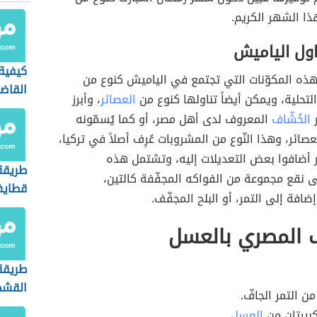
ذا الشهر الكريم.
اول الياميش
كيفية
هذه المكوّنات التي تجتمع في الياميش كنوع من
القاض
التحلية، ويمكن أيضاً تناولها كنوع من
العصائر
، وأبرز
ر
الخُشّاف
المعروف لدى أهل مصر، أو كما يُسمّونه
لعصائر، وهذا النّوع من المشروبات عُرِف أصلاً في تركيا،
أضافوا بعض التعديلات إليه، وتشتمل هذه
طريقة
ى نقع مجموعة من الفواكه المجفّفة كالتين،
قطايف
إضافة إلى التمر، أو البلح المجفّف.
ف المصري بالعسل
طريقة
القش
من التمر الجافّ.
بيرتان من
العسل
.