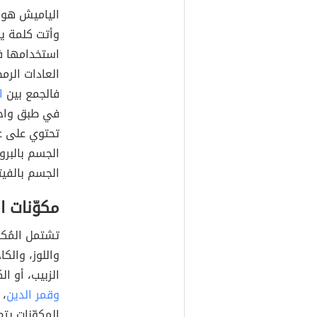
الياميش هو م
وأتت كلمة يا
استخدامها في
العادات الرم
فالجمع بين
ا
في طبق واحد 
تحتوي على عن
الجسم بالبرو
الجسم بالفيت
مكوّنات ا
تشتمل المُك
واللوز، والك
الزبيب، أو ا
وقمر الدين
، 
المكوّنات يت