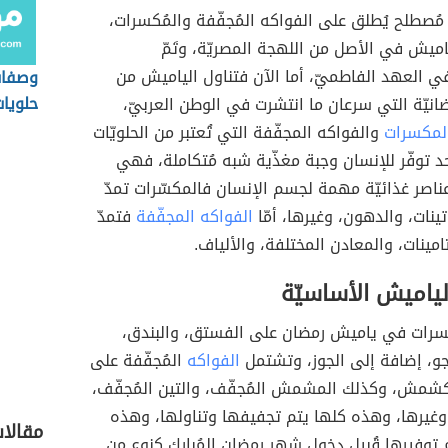
ُصطلح يُطلق على الفواكه المُجفّفة والمُكسرات،
ميش في الأصل من اللهجة المصريّة، وتَمّ
 العهد الفاطميّ، أما الآن فتناول الياميش من
وصفات
حلويا
ضانيّة التي سرعان ما انتشرت في الوطن العربيّ،
لمكسرات
والفواكه المجفّفة التي تُعتبر من الحلويّات
توفّر للإنسان وجبة مغذّية شبه مُتكاملة، فهي
اصر غذائيّة مهمة لجسم الإنسان فالمكسّرات تمدّ
تينات، والدهون، وغيرها، أمّا
الفواكه المجفّفة
فتمدّ
امينات، والمعادن المختلفة، والألياف.
لياميش الأساسيّة
سرات في ياميش رمضان على الفستق، والبندق،
اجو، إضافة إلى الجوز، وتشتمل
الفواكه
المُجفّفة على
لكشمش، وكذلك المشمش المُجفّف، والتين المُجفّف،
وغيرها، وهذه كلها يتم تجفيفها وتناولها، وهذه
مقالا
م توفيرها قُبيل دخول شهر رمضان المُبارك كنوع من