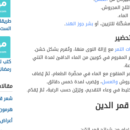
ثلج المجروش.
الماء.
طريقة
كّلة للتزيين، أو
بشر جوز الهند
.
الست
تحضير
ت التمر
مع إزالة النوى منها، وتُفرم بشكل خشن.
مر المفروم في كوبين من الماء الدافئ لمدة اثنتي
كتب ل
ة.
رمضان
مر المنقوع مع الماء في محضّرة الطعام، ثمّ يُضاف
وسريع
مجروش
والعسل
، ويُضرب لمدة خمس دقائق.
مقالا
ليط في وعاء التقديم، ويُزيّن حسب الرغبة، ثمّ يُقدّم.
شعر ق
مر الدين
هرمون 
أعراض 
ام من شرائح قمر الدّين.