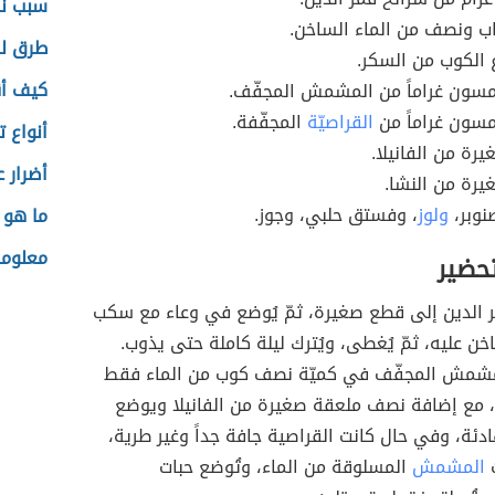
سبب نز
اب ونصف من الماء الساخن.
طرق ل
ع الكوب من السكر.
كيف أق
مسون غراماً من المشمش المجفّف.
مسون غراماً من
القراصيّة
المجفّفة.
أنواع ت
رة من الفانيلا.
أضرار 
رة من النشا.
نوبر،
ولوز
، وفستق حلبي، وجوز.
ما هو 
معلوما
تحضير
 الدين إلى قطع صغيرة، ثمّ يُوضع في وعاء مع سكب
اخن عليه، ثمّ يُغطى، ويُترك ليلة كاملة حتى يذوب.
مشمش المجفّف في كميّة نصف كوب من الماء فقط
 مع إضافة نصف ملعقة صغيرة من الفانيلا ويوضع
ادئة، وفي حال كانت القراصية جافة جداً وغير طرية،
ت
المشمش
المسلوقة من الماء، وتُوضع حبات