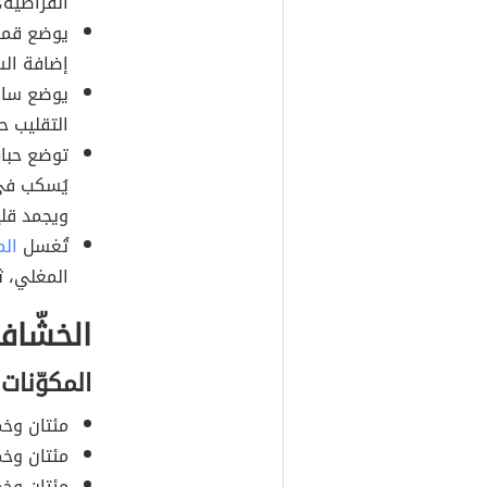
القراصيّة
يوضع قمر 
إضافة الس
يوضع سائل
التقليب حت
توضع حبات
يُسكب في 
ويجمد قليل
تُغسل
الم
المغلي، ثم
الخشّاف
المكوّنات
مئتان وخم
مئتان وخم
مئتان وخم