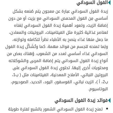
الفول السوداني
زبدة الفول السوداني عبارة عن معجون يتم صُنعه بشكل
أساسي مِن الفول المحمص السوداني مع بزيت أو من دون
إضافة الزيت، وتعود أهمية زبدة الفول السوداني لِغناه
لعناصر غذائية كثيرة مثل الفيتامينات، البروتينات والمعادن،
ما جعل منها غذاء ينصح به الأطباء نظراً لتكامله وتوازنه،
ولِما تمنحه للجسم من فوائد مهمة. كما وتُشَكِّل زبدة الفول
السوداني غذاء أساسي لعدد من الشعوب. وُهناك بعض من
أنواع زبدة الفول السوداني يتم إضافة المربى والشوكلاته
ومحتويات أُخرى إليها. تحتوي زبدة الفول السوداني على
البروتين النباتي، الأملاح المعدنية، الفيتامينات مثل ( ب1،
ب2، أ )، الزيت نباتي، الفوسفور، اليود، الحديد، الصوديوم،
البوتاسيوم.
فوائد زبدة الفول السوداني
تمنح زبدة الفول السوداني الشعور بالشبع لفترة طويلة