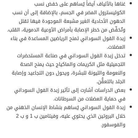
غناها بالألياف أيضاً يُساهم على خفض نسب
الكوليسترول المضر في الجسم، بالإضافة إلى أن نسب
الدهون الأحادية الغير مشبعة الموجودة فيها تقلل
وتُخفِّض من خطر الإصابة بأمراض الأوعية الدموية، القلب.
زبدة الفول السوداني تمنح الرياضين المساعدة في بناء
العضلات.
تدخل زبدة الفول السوداني في صناعة المستحضرات
التجميلية مثل الكريمات والماكياج حيث يمنح الصحة
والنعومة والليونة للبشرة، ويحول دون التجاعيد وإصابة
الجلد بالتعفُّن.
بعض الدراسات أشارت إلى تأثير زبدة الفول السوداني
في حماية العضلات من السرطانات.
زبدة الفول السوداني يُساهم بنشاط الإنسان الذهني من
خلال البروتين الذي يحتوي عليه، وفيتامين ب 1 و ب 2
والفوسفور.