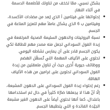
بشكل نسبي، ممّا تخخف من تناولك للأطعمة الدسمة
في أثناء النهار.
إحتوائها على فيتامين أ الذي يُعد من مضادات الأكسدة،
وفيتامين ب 6 الذي يشكل عاملاً مهم لتعزيز المناعة في
الجسم.
نسبة البروتينات والدهون السليمة الصحية المرتفعة في
زبدة الفول السوداني تجعل منه مصدر مهم للطاقة لكي
يكون الجسم قادر على أن يمارس نشاطه اليومي.
تحتوي على الألياف المهمة التي تُسهّل الهضم
ووظائف حيوية أُخرى حيث أن تناول ملعقتين من زبدة
الفول السوداني تحتوين على غرامين من هذه الألياف
الهامّة.
رغم إحتواء زبدة الفول السوداني على الدهون المشبعة،
إلّا أنّ هذا لا يجعلها ضارّة كثيراً في حال تم استخدامها
باعتدال، كما أنها تحتوي أيضاً على الدهون الغير مشبعة
الجيّدة الفائدة و التي يتطلبها الجسم.