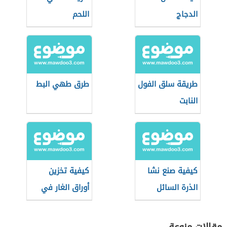
الدجاج
اللحم
طريقة سلق الفول
طرق طهي البط
النابت
كيفية صنع نشا
كيفية تخزين
الذرة السائل
أوراق الغار في
المنزل