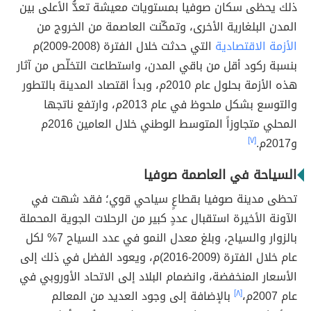
ذلك يحظى سكان صوفيا بمستويات معيشة تعدُّ الأعلى بين
المدن البلغارية الأخرى، وتمكّنت العاصمة من الخروج من
الأزمة الاقتصادية
التي حدثت خلال الفترة (2008-2009)م
بنسبة ركود أقل من باقي المدن، واستطاعت التخلّص من آثار
هذه الأزمة بحلول عام 2010م، وبدأ اقتصاد المدينة بالتطور
والتوسع بشكل ملحوظ في عام 2013م، وارتفع ناتجها
المحلي متجاوزاً المتوسط الوطني خلال العامين 2016م
و2017م.
[٧]
السياحة في العاصمة صوفيا
تحظى مدينة صوفيا بقطاعٍ سياحي قوي؛ فقد شهت في
الآونة الأخيرة استقبال عددٍ كبير من الرحلات الجوية المحملة
بالزوار والسياح، وبلغ معدل النمو في عدد السياح 7% لكل
عام خلال الفترة (2009-2016)م، ويعود الفضل في ذلك إلى
الأسعار المنخفضة، وانضمام البلاد إلى الاتحاد الأوروبي في
عام 2007م،
[٨]
بالإضافة إلى وجود العديد من المعالم