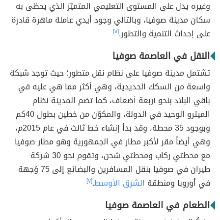
وغيره يدل على المستوى التعليمي المتميّز الذي يحظى به
سكان مدينة صوفيا، وبالتالي وجود أيدي عاملة ماهرة قادرة
على إحداث التنمية والتطور.
[٧]
النقل في العاصمة صوفيا
تشتمل مدينة صوفيا على نظام نقل متطور؛ حيث توجد شبكة
واسعة من السكك الحديدية، وهي أكثر مما هي عليه في
باقي البلاد بنحو أربعة أضعاف، كما تضم المدينة نظام
الميترو الوحيد في الدولة، والمكوّن من خطين بطول 40كم
وبوجود 35 محطة، وقد بدأ إنشاء خط ثالث في عام 2015م،
وهي أيضاً مقر لأكبر مطار في الجمهورية وهو مطار صوفيا
مع محطتي ركاب ومحطتي شحن، وتقوم نحو 30 شركة
طيران في صوفيا بنقل المسافرين والبضائع إلى 75 وُجهة
في أوروبا ومنطقة
الشرق الأوسط
.
[٧]
الطعام في العاصمة صوفيا