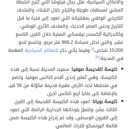
والأماكن السياحية، مثل جبال فيتوشا التي تُتيح أنشطة
المشي لمسافات طويلة والتزلج خلال الشتاء، والمتحف
التاريخي الوطني بمقتنياته التي تعود إلى فترة ما قبل
التاريخ وحتى العصر الحديث، والمتحف الأثري الوطني،
وكاتدرائية ألكسندر نيفسكي المبنية خلال القرن التاسع
عشر، والتي تحتل مساحة 966.2 متر مربع، وتتسع لنحو
10,000 شخص،
[١]
وفيما يأتي ذكر
للمعالم السياحية
المهمة
في المدينة:
[٩]
كنيسة القديسة صوفيا:
سميت المدينة نسبة إلى هذه
الكنيسة، وهي تُعتبر إحدى أقدم كنائس صوفيا، وتضم
في متحفها تحت الأرض مقبرة قديمة مكوّنة من 56 قبر،
بالإضافة إلى بقايا أربع كنائس أخرى.
كنيسة بويانا:
تعود هذه الكنيسة القديمة إلى القرن
الثالث عشر، وتتميّز بلوحاتها الجدارية الرائعة التي تعود
إلى القرون الوسطى، وقد تم إدراج هذه الكنيسة ضمن
قائمة اليونسكو للتراث العالمي.