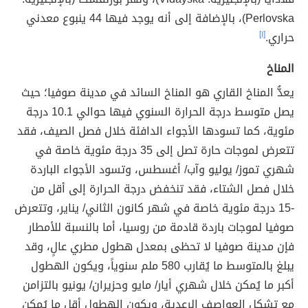
Perlovska)، بالإضافة إلى أنه يوجد فيها 44 ينبوع معدني
حراري.
[١]
المناخ
يعدُّ المناخ القاري هو المناخ السائد في مدينة صوفيا؛ حيث
يصل متوسط درجة الحرارة السنوي فيها حوالي 10.1 درجة
مئوية، كما تسودها الأجواء الدافئة خلال فصل الصيف، فقد
تتعرض لموجات حارة تصل إلى 35 درجة مئوية خاصة في
شهري تموز/ يوليو وآب/ أغسطس، وتسود الأجواء الباردة
خلال فصل الشتاء، فقد تنخفض درجة الحرارة إلى أقل من
-15 درجة مئوية خاصة في شهر كانون الثاني/ يناير، وتتعرض
صوفيا لموجات باردة قادمة من روسيا، أما بالنسبة للأمطار
فإن مدينة صوفيا لا تحظى بمعدل هطول مطري عالٍ، وقد
يبلغ بالمتوسط ما يُقارب 580 ملم سنوياً، ويكون الهطول
أكبر ما يُمكن خلال شهري أيار/ مايو وحزيران/ يونيو بالتزامن
مع تشكل العواصف الرعدية، ويكون الهطول أقل ما يُمكن