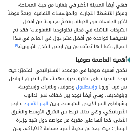
فهي أيضاً المدينة الأكبر في بلغاريا من حيث المساحة،
ومركز الأنشطة التجارية، والمؤسسات الثقافية، وتعدُّ موطناً
لأكبر الجامعات في الدولة، وتضمُّ مجموعة من أفضل
الشركات الناشئة في مَجال تكنولوجيا المَعلومات؛ فقد تم
تنصيفها كواحدة من أفضل عشر دول في العالم في هذا
المجال، كما أنها تُصنّف من بين أرخص المُدن الأوروبية.
[١]
أهمية العاصمة صوفيا
تكمن أهمية صوفيا في موقعها الاستراتيجي المتميّز؛ حيث
توجد المدينة على مفترق طرق مهمة، مثل الطريق الواصل
بين غرب أوروبا
وإسطنبول
وصوفيا، وبلغراد، وإسكوبية،
وبلوفديف، وهي أيضاً توجد بين ضفاف نهر الدانوب
وشواطئ البحر الأبيض المتوسط، وبين
البحر الأسود
والبحر
الأدرياتيكي، وهي بذلك تربط بين الشرق الأوسط والشرق
الأدنى، كما أنها على مقربة من عواصم دول شبه جزيرة
البلقان؛ حيث تبعد عن مدينة أنقرة مسافة 1,012كم، وعن