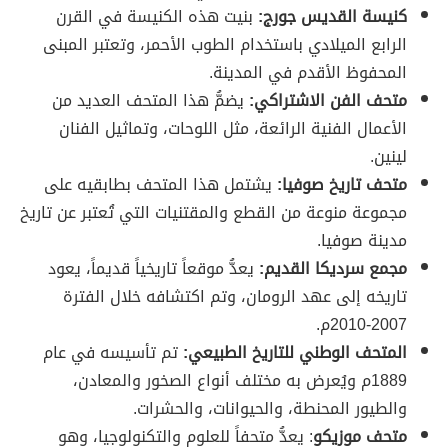
كنيسة القديس جورج:
بنيت هذه الكنيسة في القرن
الرابع الميلادي باستخدام الطوب الأحمر، وتعتبر المبنى
المحفوظ الأقدم في المدينة.
متحف الفن الاشتراكي:
يضمُّ هذا المتحف العديد من
الأعمال الفنية الرائعة، مثل اللوحات، وتماثيل الفنان
لينين.
متحف تاريخ صوفيا:
يشتمل هذا المتحف بطابقيه على
مجموعة منوعة من القطع والمقتنيات التي تُعتبر عن تاريخ
مدينة صوفيا.
مجمع سرديكا القديم:
يعدُّ موقعاً تاريخياً قديماً، يعود
تاريخه إلى عهد الرومان، وتم اكتشافه خلال الفترة
2007-2010م.
المتحف الوطني للتاريخ الطبيعي:
تم تأسيسه في عام
1889م ويُعرض به مختلف أنواع الصخور والمعادن،
والطيور المحنطة، والحيوانات، والحشرات.
متحف موزيكو
: يعدُّ متحفاً للعلوم والتكنولوجيا، وهو