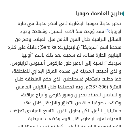
تاريخ العاصمة صوفيا
تعتبر مدينة صوفيا البلغارية ثاني أقدم مدينة في قارة
أوروبا؛
[٣]
فقد وُجدت منذ آلاف السنين، وشهدت وجود
القبائل التراقية خلال القرن الثامن قبل الميلاد، وهم من
منحها اسم "سرديكا" (بالإنجليزية: Serdika)؛ دلالةً على كثرة
الينابيع الحارة هناك، ثم سميت بعد ذلك باسم "أولبيا
سرديكا"؛ نسبة إلى الإمبراطور ماركوس أليبيوس تراينوس،
والذي أصبحت المدينة في عهده المركز الإداري للمنطقة،
كما حظيت باهتمام قسطنطين الذي حكم المنطقة خلال
الفترة (306-337)م، وتم تحصينها خلال القرنين الخامس
والسادس للميلاد بجدران وسور خارجي وأبراج مراقبة،
وشهدت صوفيا حالة من التطوّر والازدهار خلال عهد
جستينيان الأول، لكن بحلول القرن التاسع الميلادي تعرّضت
المدينة لغزو البلغاري هان قرو، وخضعت لسيطرة
الإمبراطورية البلغارية الأولى، كما تم تغيير اسمها إلى