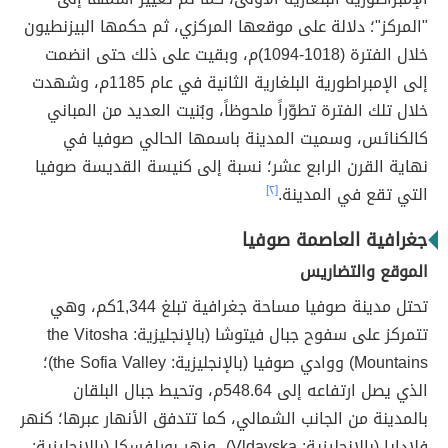
"المركز"؛ دلالة على موقعها المركزي، ثم حكمها البيزنطيون
خلال الفترة (1018-1094)م، وبقيت على ذلك حتى انضمت
إلى الإمبراطورية البلغارية الثانية في عام 1185م، وشهدت
خلال تلك الفترة تطوّراً ملحوظاً، وبُنيت العديد من المباني
كالكنائس، وسميت المدينة باسمها الحالي صوفيا في
نهاية القرن الرابع عشر؛ نسبة إلى كنيسة القديسة صوفيا
التي تقع في المدينة.
[٢]
جغرافية العاصمة صوفيا
الموقع والتضاريس
تحتل مدينة صوفيا مساحة جغرافية تبلغ 1,344كم، وهي
تتمركز على سفوح جبال فيتوشا (بالإنجليزية: the Vitosha
Mountains) ووادي صوفيا (بالإنجليزية: the Sofia Valley)؛
الذي يصل ارتفاعه إلى 548.64م، وتحيط جبال البلقان
بالمدينة من الجانب الشمالي، كما تتدفق الأنهار عبرها؛ كنهر
فلادايا (بالإنجليزية: Vldayska)، ونهر بورلفسكا (بالإنجليزية: