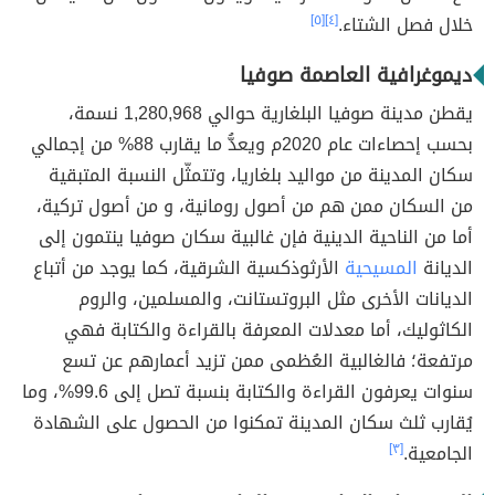
خلال فصل الشتاء.
[٤]
[٥]
ديموغرافية العاصمة صوفيا
يقطن مدينة صوفيا البلغارية حوالي 1,280,968 نسمة،
بحسب إحصاءات عام 2020م ويعدُّ ما يقارب 88% من إجمالي
سكان المدينة من مواليد بلغاريا، وتتمثّل النسبة المتبقية
من السكان ممن هم من أصول رومانية، و من أصول تركية،
أما من الناحية الدينية فإن غالبية سكان صوفيا ينتمون إلى
الديانة
المسيحية
الأرثوذكسية الشرقية، كما يوجد من أتباع
الديانات الأخرى مثل البروتستانت، والمسلمين، والروم
الكاثوليك، أما معدلات المعرفة بالقراءة والكتابة فهي
مرتفعة؛ فالغالبية العُظمى ممن تزيد أعمارهم عن تسع
سنوات يعرفون القراءة والكتابة بنسبة تصل إلى 99.6%، وما
يُقارب ثلث سكان المدينة تمكنوا من الحصول على الشهادة
الجامعية.
[٣]