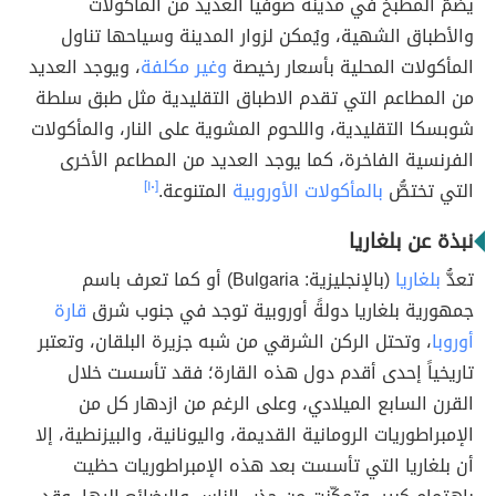
يضمُّ المطبخ في مدينة صوفيا العديد من المأكولات
والأطباق الشهية، ويُمكن لزوار المدينة وسياحها تناول
المأكولات المحلية بأسعار رخيصة
وغير مكلفة
، ويوجد العديد
من المطاعم التي تقدم الاطباق التقليدية مثل طبق سلطة
شوبسكا التقليدية، واللحوم المشوية على النار، والمأكولات
الفرنسية الفاخرة، كما يوجد العديد من المطاعم الأخرى
التي تختصُّ
بالمأكولات الأوروبية
المتنوعة.
[١٠]
نبذة عن بلغاريا
تعدُّ
بلغاريا
(بالإنجليزية: Bulgaria) أو كما تعرف باسم
جمهورية بلغاريا دولةً أوروبية توجد في جنوب شرق
قارة
أوروبا
، وتحتل الركن الشرقي من شبه جزيرة البلقان، وتعتبر
تاريخياً إحدى أقدم دول هذه القارة؛ فقد تأسست خلال
القرن السابع الميلادي، وعلى الرغم من ازدهار كل من
الإمبراطوريات الرومانية القديمة، واليونانية، والبيزنطية، إلا
أن بلغاريا التي تأسست بعد هذه الإمبراطوريات حظيت