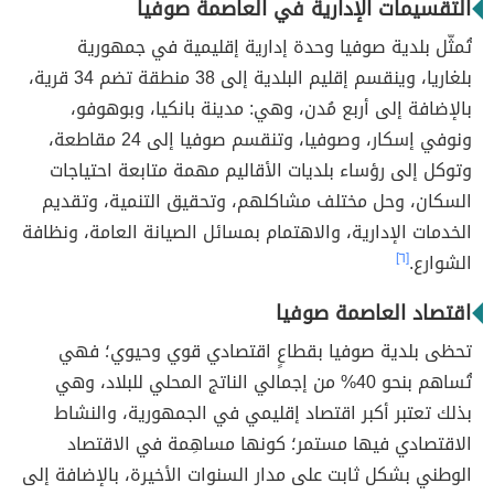
التقسيمات الإدارية في العاصمة صوفيا
تُمثّل بلدية صوفيا وحدة إدارية إقليمية في جمهورية
بلغاريا، وينقسم إقليم البلدية إلى 38 منطقة تضم 34 قرية،
بالإضافة إلى أربع مُدن، وهي: مدينة بانكيا، وبوهوفو،
ونوفي إسكار، وصوفيا، وتنقسم صوفيا إلى 24 مقاطعة،
وتوكل إلى رؤساء بلديات الأقاليم مهمة متابعة احتياجات
السكان، وحل مختلف مشاكلهم، وتحقيق التنمية، وتقديم
الخدمات الإدارية، والاهتمام بمسائل الصيانة العامة، ونظافة
الشوارع.
[٦]
اقتصاد العاصمة صوفيا
تحظى بلدية صوفيا بقطاعٍ اقتصادي قوي وحيوي؛ فهي
تُساهم بنحو 40% من إجمالي الناتج المحلي للبلاد، وهي
بذلك تعتبر أكبر اقتصاد إقليمي في الجمهورية، والنشاط
الاقتصادي فيها مستمر؛ كونها مساهِمة في الاقتصاد
الوطني بشكل ثابت على مدار السنوات الأخيرة، بالإضافة إلى