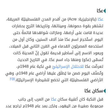
عكا
عكا
(بالإنجليزية: Acre) من أقدم المدن الفلسطينيّة العريقة،
تشتهر بقوة حصونها، ومينائها، وتاريخها الثريّ بحضارات
عديدة قامت على أرضها، ومازالت شواهدها قائمةً حتى
اليوم. استُخدِمَ اسم عكا منذ آلاف السنين، وكان أول من
استخدمه المصريّون القدماء في القرن الثاني قبل الميلاد،
ويعود الاسم إلى أساطير قديمة تقول إنّ المدينة كانت
تُسمّى (عكو) ومنها جاء اسم عكا. في التاريخ الحديث
تعرضّت عكا
للاحتلال الإسرائيليّ
في نكبة عام 1948م،
وتُصنّف اليوم ضمن ما يُطلَق عليها أراضي عام 1948م، وهي
الأراضي الفلسطينيّة التي تخضع للسّيطرة الإسرائيليّة.
[١]
[٢]
سكان عكا
قبل النكبة كان أغلبية سكان
عكا
من العرب إلى جانب
مجموعة صغيرة من اليهود، ولكن بعد عام 1948م تراجع عدد