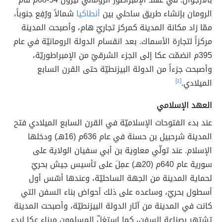
الرومان بإنشاء طريق ساحلي بين
أنطاكيا
شمالاً ورُفِع جنوباً،
ممّا زاد مكانة المدينة كمركز تجاريّ هام، وأصبحت المدينة
مركزاً لتجارة الأسماك. بعد انقسام الدولة الرومانيّة في عام
395م انضمّت عكا إلى الجزء الشرقيّ من الإمبراطوريّة،
وأصبحت جزءاً من الدولة البيزنطيّة حتى القرن السابع
الميلادي.
[٤]
العهد الإسلامي
عند بدء الفتوحات الإسلاميّة في القرن السابع الميلادي فتح
المدينة شرحبيل بن حسنة في عام 636م (16هـ) ودخلها
الإسلام. عند تولّي معاوية بن أبي سفيان الولاية على
سورية عام 640م (20هـ) عمِلَ على تأسيس جيش بحريّ
لحماية المدينة من الجهة الساحليّة، وعندها أسّس أول
أسطول بحريّ، وساعده على ذلك أحواض بناء السفن التي
كانت في المدينة من آثار الدولة البيزنطيّة، وأصبحت المدينة
تشتهر بصناعة السفن، كما استغلّ المسلمون ميناء عكا لبدء