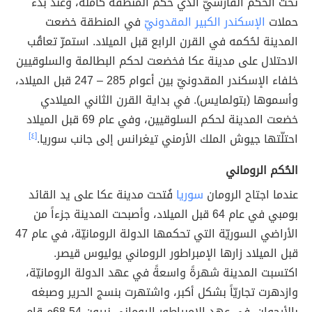
تحت الحكم الفارسيّ الذي حكم المنطقة كاملةً، وعند بدء
حملات
الإسكندر الكبير المقدونيّ
في المنطقة خضعت
المدينة لحُكمه في القرن الرابع قبل الميلاد. استمرّ تعاقُب
الاحتلال على مدينة عكا فخضعت لحكم البطالمة والسلوقيين
خلفاء الإسكندر المقدونيّ بين أعوام 285 – 247 قبل الميلاد،
وأسموها (بتولمايس). في بداية القرن الثاني الميلادي
خضعت المدينة لحكم السلوقيين، وفي عام 69 قبل الميلاد
احتلّتها جيوش الملك الأرمني تيغرانس إلى جانب سوريا.
[٤]
الحُكم الروماني
عندما اجتاح الرومان
سوريا
فُتحت مدينة عكا على يد القائد
بومبي في عام 64 قبل الميلاد، وأصبحت المدينة جزءاً من
الأراضي السوريّة التي تحكمها الدولة الرومانيّة، في عام 47
قبل الميلاد زارها الإمبراطور الروماني يوليوس قيصر.
اكتسبت المدينة شهرةً واسعةً في عهد الدولة الرومانيّة،
وازدهرت تجاريّاً بشكل أكبر، واشتهرت بنسج الحرير وصبغه
بالأرجوان. في عهد الإمبراطور الروماني نيرون 54-68م قام