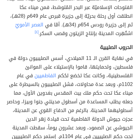
الفتوحات الإسلاميّة عبر البحر المُتوسّط، فمن ميناء عكا
انطلقت أول رحلة بحريّة إلى جزيرة قبرص عام 649م (28هـ)،
ثم إلى جزيرة رودس 654م (34هـ). أمّا في
العصر الأمويّ
اشتُهِرت المدينة بإنتاج الزيتون وقصب السكر.
[٤]
الحروب الصليبية
في نهاية القرن الـ 11 الميلادي، أسس الصليبيون دولة في
فلسطين، ولحمايتها، قاموا بالإستيلاء على الموانئ
الفلسطينية، وكانت عكا تخضع لحُكم
الفاطميين
في عام
1102م، وبعد عدة محاولات، فشل الصليبيون بالسيطرة على
ميناء عكا تحت حكم ملك بيت المقدس بغدوين الأول، مما
جعله يطلب المساعدة من أسطول مدينتي جنوا وبيزا، وحاصر
أسطوليهما المدينة. بالرغم من الدفاع القوي عن المدينة،
عجزت جيوش الدولة الفاطمية تحت قيادة زهر الدين
الجيوشي عن الصمود، وبعد عشرون يوماً، سقطت المدينة
تحت حكم الصليبيين في عام 1104م. إستمر حكم الصليبيين