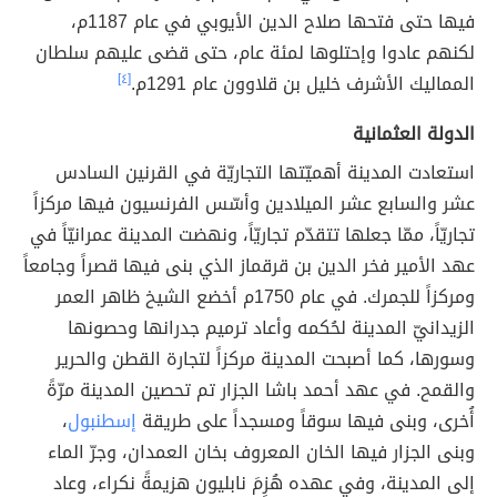
فيها حتى فتحها صلاح الدين الأيوبي في عام 1187م،
لكنهم عادوا وإحتلوها لمئة عام، حتى قضى عليهم سلطان
المماليك الأشرف خليل بن قلاوون عام 1291م.
[٤]
الدولة العثمانية
استعادت المدينة أهميّتها التجاريّة في القرنين السادس
عشر والسابع عشر الميلادين وأسّس الفرنسيون فيها مركزاً
تجاريّاً، ممّا جعلها تتقدّم تجاريّاً، ونهضت المدينة عمرانيّاً في
عهد الأمير فخر الدين بن قرقماز الذي بنى فيها قصراً وجامعاً
ومركزاً للجمرك. في عام 1750م أخضع الشيخ ظاهر العمر
الزيدانيّ المدينة لحُكمه وأعاد ترميم جدرانها وحصونها
وسورها، كما أصبحت المدينة مركزاً لتجارة القطن والحرير
والقمح. في عهد أحمد باشا الجزار تم تحصين المدينة مرّةً
أُخرى، وبنى فيها سوقاً ومسجداً على طريقة
إسطنبول
،
وبنى الجزار فيها الخان المعروف بخان العمدان، وجرّ الماء
إلى المدينة، وفي عهده هُزِمَ نابليون هزيمةً نكراء، وعاد