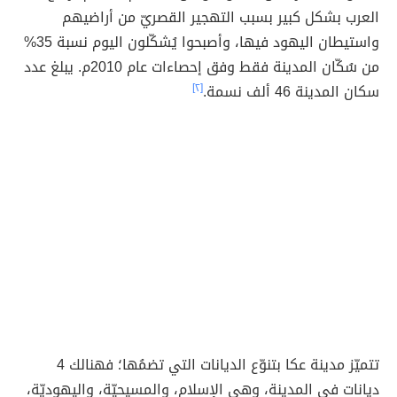
العرب بشكل كبير بسبب التهجير القصريّ من أراضيهم
واستيطان اليهود فيها، وأصبحوا يُشكّلون اليوم نسبة 35%
من سُكّان المدينة فقط وفق إحصاءات عام 2010م. يبلغ عدد
سكان المدينة 46 ألف نسمة.
[٢]
تتميّز مدينة عكا بتنوّع الديانات التي تضمُها؛ فهنالك 4
ديانات في المدينة، وهي الإسلام، والمسيحيّة، واليهوديّة،