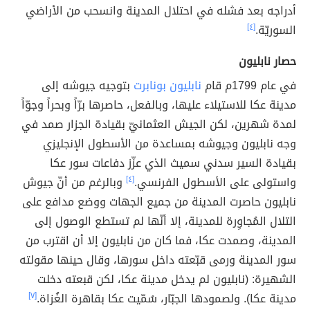
أدراجه بعد فشله في احتلال المدينة وانسحب من الأراضي
السوريّة.
[٤]
حصار نابليون
في عام 1799م قام
نابليون بونابرت
بتوجيه جيوشه إلى
مدينة عكا للاستيلاء عليها، وبالفعل، حاصرها برّاً وبحراً وجوّاً
لمدة شهرين، لكن الجيش العثمانيّ بقيادة الجزار صمد في
وجه نابليون وجيوشه بمساعدة من الأسطول الإنجليزي
بقيادة السير سدني سميث الذي عزّز دفاعات سور عكا
واستولى على الأسطول الفرنسي.
[٤]
وبالرغم من أنّ جيوش
نابليون حاصرت المدينة من جميع الجهات ووضع مدافع على
التلال المُجاوِرة للمدينة، إلا أنّها لم تستطع الوصول إلى
المدينة، وصمدت عكا، فما كان من نابليون إلا أن اقترب من
سور المدينة ورمى قبّعته داخل سورها، وقال حينها مقولته
الشهيرة: (نابليون لم يدخل مدينة عكا، لكن قبعته دخلت
مدينة عكا). ولصمودها الجبّار، سُمّيت عكا بقاهرة الغُزاة.
[٧]