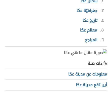
٢
سكان عكا
٣
جغرافيّة عكا
٤
تاريخ عكا
٥
معالم عكا
٦
المراجع
ذات صلة
معلومات عن مدينة عكا
أين تقع مدينة عكا