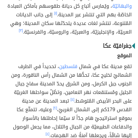
والبهائيّة
، ويُمارس أتباع كل ديانة طقوسهم بأماكن العبادة
الخاصّة بهم التي تنتشر عبر المدينة.
[١]
إلى جانب الديانات
المُتنوعة، تنتشر لغات عديدة يتحدّثها سكان المدينة؛ وهي
العربيّة، والإنجليزيّة، والعبريّة، والروسيّة، والفرنسيّة.
[٣]
جغرافيّة عكا
الموقع
تقع مدينة عكا في شمال
فلسطين
، تحديداً في الطرف
الشماليّ لخليج عكا، تحدُّها من الشمال رأس الناقورة، ومن
الجنوب جبل الكرمل، ومن الشرق يحدّ المدينة سفاح جبال
الجليل ومُستنقعات نهر النعامين، وتطُلّ سواحلها الغربيّة
على البحر الأبيض المُتوسّط.
[٤]
تبعد المدينة عن مدينة
القدس 179كم إلى الشمال الغربيّ،
[٢]
وعليه، تتمتّع عكا
بموقع استراتيجيّ هام جدّاً لا سيّما إحاطتها بالأسوار
والدفاعات الطبيعيّة من الجبال والتلال، مما يجعل الوصول
إليها شاقّاً، ويجعلها آمنةً ضد الهجمات.
[٤]