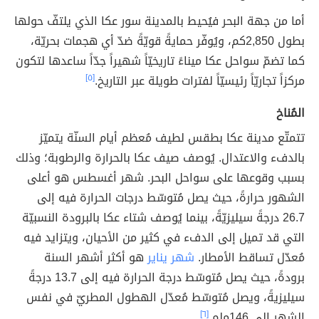
أما من جهة البحر فيُحيط بالمدينة سور عكا الذي يلتفّ حولها
بطول 2,850كم، ويُوفّر حمايةً قويّةً ضدّ أي هجمات بحريّة،
كما تضمّ سواحل عكا ميناءً تاريخيّاً شهيراً جدّاً ساعدها لتكون
مركزاً تجاريّاً رئيسيّاً لفترات طويلة عبر التاريخ.
[٥]
المُناخ
تتمتّع مدينة عكا بطقس لطيف مُعظم أيام السنّة يتميّز
بالدفء والاعتدال. يُوصف صيف عكا بالحرارة والرطوبة؛ وذلك
بسبب وقوعها على سواحل البحر. شهر أغسطس هو أعلى
الشهور حرارةً، حيث يصل مُتوسّط درجات الحرارة فيه إلى
26.7 درجةً سيليزيّةً، بينما يُوصف شتاء عكا بالبرودة النسبيّة
التي قد تميل إلى الدفء في كثير من الأحيان، ويتزايد فيه
مُعدّل تساقط الأمطار.
شهر يناير
هو أكثر أشهر السنة
برودةً، حيث يصل مُتوسّط درجة الحرارة فيه إلى 13.7 درجةً
سيليزيةً، ويصل مُتوسّط مُعدّل الهطول المطريّ في نفس
الشهر إلى 146ملم.
[٦]