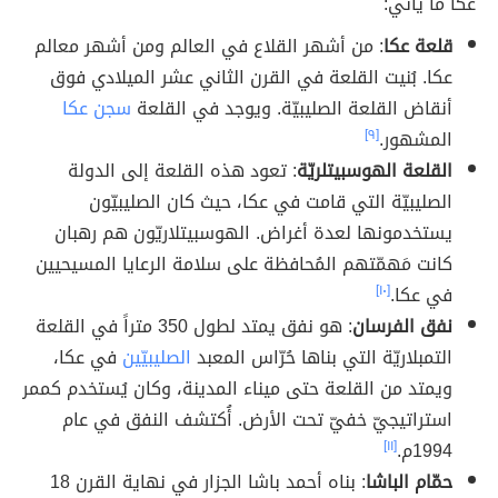
عكا ما يأتي:
قلعة عكا
: من أشهر القلاع في العالم ومن أشهر معالم
عكا. بُنيت القلعة في القرن الثاني عشر الميلادي فوق
أنقاض القلعة الصليبيّة. ويوجد في القلعة
سجن عكا
المشهور.
[٩]
القلعة الهوسبيتلريّة
: تعود هذه القلعة إلى الدولة
الصليبيّة التي قامت في عكا، حيث كان الصليبيّون
يستخدمونها لعدة أغراض. الهوسبيتلاريّون هم رهبان
كانت مَهمّتهم المُحافظة على سلامة الرعايا المسيحيين
في عكا.
[١٠]
نفق الفرسان
: هو نفق يمتد لطول 350 متراً في القلعة
التمبلاريّة التي بناها حُرّاس المعبد
الصليبيّين
في عكا،
ويمتد من القلعة حتى ميناء المدينة، وكان يُستخدم كممر
استراتيجيّ خفيّ تحت الأرض. أُكتشف النفق في عام
1994م.
[١١]
حمّام الباشا
: بناه أحمد باشا الجزار في نهاية القرن 18