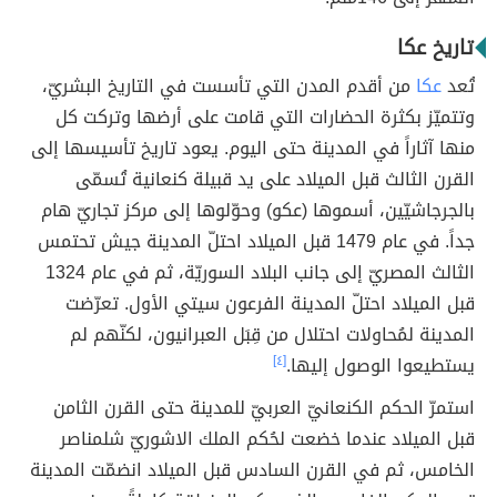
تاريخ عكا
تُعد
عكا
من أقدم المدن التي تأسست في التاريخ البشريّ،
وتتميّز بكثرة الحضارات التي قامت على أرضها وتركت كل
منها آثاراً في المدينة حتى اليوم. يعود تاريخ تأسيسها إلى
القرن الثالث قبل الميلاد على يد قبيلة كنعانية تُسمّى
بالجرجاشيّين، أسموها (عكو) وحوّلوها إلى مركز تجاريّ هام
جداً. في عام 1479 قبل الميلاد احتلّ المدينة جيش تحتمس
الثالث المصريّ إلى جانب البلاد السوريّة، ثم في عام 1324
قبل الميلاد احتلّ المدينة الفرعون سيتي الأول. تعرّضت
المدينة لمُحاولات احتلال من قِبَل العبرانيون، لكنّهم لم
يستطيعوا الوصول إليها.
[٤]
استمرّ الحكم الكنعانيّ العربيّ للمدينة حتى القرن الثامن
قبل الميلاد عندما خضعت لحُكم الملك الاشوريّ شلمناصر
الخامس، ثم في القرن السادس قبل الميلاد انضمّت المدينة