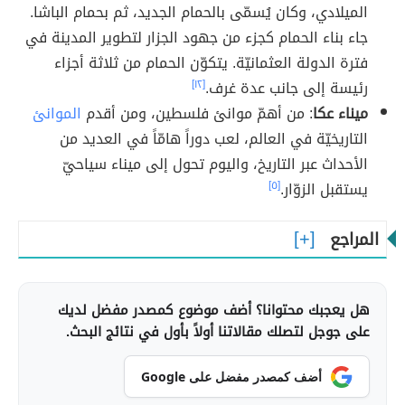
الميلادي، وكان يُسمّى بالحمام الجديد، ثم بحمام الباشا.
جاء بناء الحمام كجزء من جهود الجزار لتطوير المدينة في
فترة الدولة العثمانيّة. يتكوّن الحمام من ثلاثة أجزاء
رئيسة إلى جانب عدة غرف.
[١٢]
ميناء عكا
: من أهمّ موانئ فلسطين، ومن أقدم
الموانئ
التاريخيّة في العالم، لعب دوراً هامّاً في العديد من
الأحداث عبر التاريخ، واليوم تحول إلى ميناء سياحيّ
يستقبل الزوّار.
[٥]
المراجع
هل يعجبك محتوانا؟ أضف موضوع كمصدر مفضل لديك
على جوجل لتصلك مقالاتنا أولاً بأول في نتائج البحث.
أضف كمصدر مفضل على Google