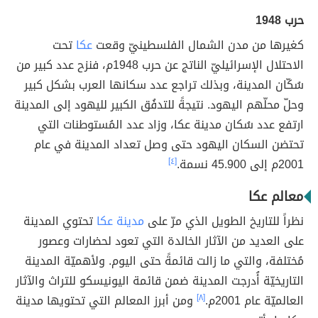
حرب 1948
كغيرها من مدن الشمال الفلسطينيّ وقعت
عكا
تحت
الاحتلال الإسرائيليّ الناتج عن حرب 1948م، فنزح عدد كبير من
سُكّان المدينة، وبذلك تراجع عدد سكانها العرب بشكل كبير
وحلّ محلّهم اليهود. نتيجةً للتدفُق الكبير لليهود إلى المدينة
ارتفع عدد سُكان مدينة عكا، وزاد عدد المُستوطنات التي
تحتضن السكان اليهود حتى وصل تعداد المدينة في عام
2001م إلى 45.900 نسمة.
[٤]
معالم عكا
نظراً للتاريخ الطويل الذي مرّ على
مدينة عكا
تحتوي المدينة
على العديد من الآثار الخالدة التي تعود لحضارات وعصور
مُختلفة، والتي ما زالت قائمةً حتى اليوم. ولأهميّة المدينة
التاريخيّة أُدرجت المدينة ضمن قائمة اليونيسكو للتراث والآثار
العالميّة عام 2001م.
[٨]
ومن أبرز المعالم التي تحتويها مدينة