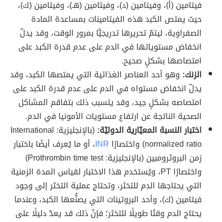
فيتامين (أ)، وفيتامين (د)، وفيتامين (هـ)، وفيتامين (ك)،
حيث يمتص الكبد هذه الفيتامينات بمساعدة المادة
الصفراوية، ليتمّ تحريرها تدريجيًّا بمرور الوقت، وقد يدلّ
انخفاض مستوياتها في الدم على عدم قدرة الكبد على
امتصاصها بشكلٍ صحيح.
الزنك:
وهو أحد العناصر الغذائية التي يمتصها الكبد، وقد
يدلّ انخفاض مستواه في الدم على عدم قدرة الكبد على
امتصاصه بشكلٍ جيد، وقد يتسبب ذلك بتفاقم المشاكل
الصحية الناتجة عن ارتفاع مستويات الأمونيا في الدم.
اختبار النسبة المعيّارية الدوليّة:
(بالإنجليزية: International
normalized ratio) واختصارًا
INR
، أو ما يُعرف أيضًا باختبار
زمن البروثرومبين (بالإنجليزية: Prothrombin time test)
واختصارًا PT، ويُستخدم هذا الاختبار لقياس المدة الزمنية
التي يحتاجها الدم للتخثر، وتحتاج عملية التخثر إلى وجود
فيتامين (ك)، وأحد البروتينات التي يصنُّعها الكبد، وعندما
يحتاج الدم وقتًا طويلًا للتخثر؛ فإنّ ذلك قد يعدّ دليلًا على