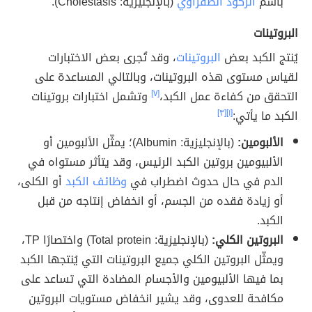
باسم
الركود الصفراوي
(بالإنجليزية: Cholestasis).
البروتينات
يُنتج الكبد بعض
البروتينات
، وقد تُجرى بعض الاختبارات
لقياس مستوى هذه البروتينات، وبالتالي المساعدة على
التحقق من كفاءة عمل الكبد،
[٧]
وتشمل اختبارات بروتينات
الكبد ما يأتي:
[١]
[٣]
الألبومين:
(بالإنجليزية: Albumin)؛ يمثّل الألبومين أو
الألبيومين بروتين الكبد الرئيس، وقد يتأثر مستواه في
الدم في حال حدوث اضطراب في
وظائف الكبد
أو الكلى،
أو زيادة فقده من الجسم، أو انخفاض إنتاجه من قبل
الكبد.
البروتين الكلي:
(بالإنجليزية: Total protein) واختصارًا TP،
ويمثّل البروتين الكلي جميع البروتينات التي يُنتجها الكبد
بما فيها الألبيومين والأجسام المضادة التي تساعد على
مكافحة للعدوى، وقد يشير انخفاض مستويات البروتين