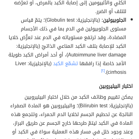
الكلي والألبيومين إلى إصابة الكبد بالمرض، أو تعرّضه
للتلف أو الضرر.
الجلوبيولين:
(بالإنجليزية: Globulin test)؛ يتمّ قياس
مستوى الجلوبيولين في الدم بما في ذلك الأجسام
المضادة، وقد ترتفع مستوياته في الدم عند تعرُّض خلايا
الكبد للإصابة بتلف الكبد المناعي الذاتيّ (بالإنجليزية:
Autoimmune liver damage)، أو أحد أمراض الكبد طويلة
الأمد خاصة إذا رافقها
تشمّع الكبد
(بالإنجليزية: Liver
[٢]
cirrhosis).
اختبار البيليروبين
يمكن تقييم وظائف الكبد من خلال اختبار البيليروبين
(بالإنجليزية: Bilirubin test)؛ والبيليروبين هو المادة الصفراء
الناتجة عن تحطيم الجسم لخلايا الدم الحمراء، وتتجمع هذه
المادة في الكبد ليتمّ طرحها خارج الجسم عن طريق البراز،
وعند وجود خلل في مسار هذه العملية سواءً في الكبد أو