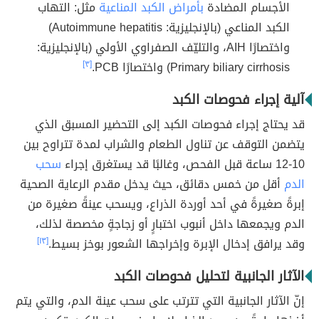
الأجسام المضادة
بأمراض الكبد المناعية
مثل: التهاب
الكبد المناعي (بالإنجليزية: Autoimmune hepatitis)
واختصارًا AIH، والتليّف الصفراوي الأولي (بالإنجليزية:
Primary biliary cirrhosis) واختصارًا PCB.
[٣]
آلية إجراء فحوصات الكبد
قد يحتاج إجراء فحوصات الكبد إلى التحضير المسبق الذي
يتضمن التوقف عن تناول الطعام والشراب لمدة تتراوح بين
10-12 ساعة قبل الفحص، وغالبًا قد يستغرق إجراء
سحب
الدم
أقل من خمس دقائق، حيث يدخل مقدم الرعاية الصحية
إبرةً صغيرةً في أحد أوردة الذراع، ويسحب عينةً صغيرة من
الدم ويجمعها داخل أنبوب اختبارٍ أو زجاجةٍ مخصصة لذلك،
وقد يرافق إدخال الإبرة وإخراجها الشعور بوخز بسيط.
[١٣]
الآثار الجانبية لتحليل فحوصات الكبد
إنّ الآثار الجانبية التي تترتب على سحب عينة الدم، والتي يتم