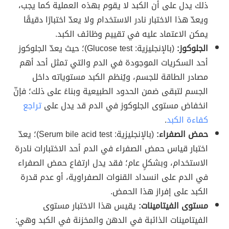
ذلك يدل على أن الكبد لا يقوم بهذه العملية كما يجب،
ويعدّ هذا الاختبار نادر الاستخدام ولا يعدّ اختبارًا دقيقًا
يمكن الاعتماد عليه في تقييم وظائف الكبد.
الجلوكوز:
(بالإنجليزية: Glucose test)؛ حيث يعدّ الجلوكوز
أحد السكريات الموجودة في الدم والتي تمثل أحد أهم
مصادر الطاقة للجسم، ويُنظم الكبد مستوياته داخل
الجسم لتبقى ضمن الحدود الطبيعية وبناءً على ذلك؛ فإنّ
انخفاض مستوى الجلوكوز في الدم قد يدل على
تراجع
كفاءة الكبد
.
حمض الصفراء:
(بالإنجليزية: Serum bile acid test)؛ يعدّ
اختبار قياس حمض الصفراء في الدم أحد الاختبارات نادرة
الاستخدام، وبشكلٍ عام؛ فقد يدل ارتفاع حمض الصفراء
في الدم على انسداد القنوات الصفراوية، أو عدم قدرة
الكبد على إفراز هذا الحمض.
مستوى الفيتامينات:
يقيس هذا الاختبار مستوى
الفيتامينات الذائبة في الدهن والمخزنة في الكبد وهي: