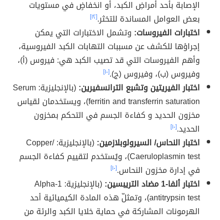
الإصابة بأحد أمراضِ الكبد، أو انخفاضٍ في مستويات
بعض العوامل المساندة للتخثر.
[١٢]
اختبارات الفيروسات:
وتشمل الاختبارات التي يمكن
إجراؤها للكشف عن مسببات التهابات الكبد الفيروسية،
وأهم الفيروسات التي قد تصيب الكبد هي: فيروس (أ)،
وفيروس (ب)، وفيروس (ج).
[١٠]
اختبار الفيريتين وتشبع الترانسفيرين:
(بالإنجليزية: Serum
ferritin and transferrin saturation)، ويستخدمان لقياس
مخزون الحديد و كفاءة الجسم في التحكم بمخزون
الحديد.
[١٠]
اختبار النحاس/ السيرولوبلازمين:
(بالإنجليزية: Copper/
Caeruloplasmin test)، ويُستخدم لتقييم كفاءة الجسم
في إدارة مخزون النحاس.
[١٠]
اختبار ألفا-1 مضاد التريبسين:
(بالإنجليزية: Alpha-1
antitrypsin test)، وتمثلّ هذه المادة الكيميائية أحد
الهرمونات المشاركة في حماية خلايا الكبد والرئة من