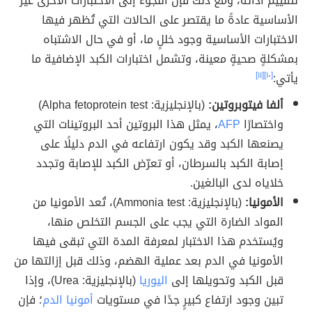
لتقييم أدائه، ومع ذلك فإنّ اللجوء إلى الاختبارات الأخرى غير
الأساسية عادةً ما يقتصر على الحالات التي تُظهر فيها
الاختبارات الأساسية وجود خللٍ ما، أو في حال الاشتباه
بمشكلةٍ صحيةٍ معينة، وتشمل اختبارات الكبد الإضافية ما
يأتي:
[١٠]
[١١]
ألفا فيتوبروتين:
(بالإنجليزية: Alpha fetoprotein test)
واختصارًا
AFP
، يمثل هذا البروتين أحد البروتينات التي
يصنعها الكبد وقد يكون ارتفاعه في الدم دليلًا على
إصابة الكبد بالسرطان، أو تعرّض الكبد للإصابة وتجدد
خلاياه لدى البالغين.
الأمونيا:
(بالإنجليزية: Ammonia test)، تُعد الأمونيا من
المواد الضارة التي يجب على الجسم التخلص منها،
ويُستخدم هذا الاختبار لمعرفة المدة التي تبقى فيها
الأمونيا في الدم بعد عملية الهضم، وذلك قبل إزالتها من
قبل الكبد وتحويلها إلى
اليوريا
(بالإنجليزية: Urea)، وإذا
تبين وجود ارتفاع كبيرٍ جدًا في مستويات
أمونيا الدم
؛ فإن