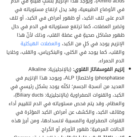
Amino acids)، ويوجد هذا الإنزيم بنسبٍ قليلةٍ في الدم
في الأوضاع الطبيعية، وقد يدل ارتفاع مستوياته في
الدم على تلف الكبد، أو ظهور أمراض في الكبد، أو تلف
وتضرر العضلات، كما ترتفع مستوياته في الدم في حال
ظهور مشاكل صحيةٍ في عضلة القلب، وذلك لأنّ هذا
الإنزيم يوجد في كلٍ من الكبد،
والعضلات الهيكلية
والقلب، كما يوجد في الكلى، والبنكرياس، والقلب، وخلايا
الدم الحمراء.
إنزيم الفوسفاتاز القلوي:
(بالإنجليزية: Alkaline
phosphatase) واختصارًا ALP، ويوجد هذا الإنزيم في
العديد من أنسجة الجسم؛ لكنّه يوجد بشكل رئيسيٍ في
الكبد، والقنوات الصفراوية (بالإنجليزية: Biliary ducts)،
والعظام، وقد يتم فحص مستوياته في الدم لتقييم أداء
وظائف الكبد، والكشف عن أمراض الكبد المؤثرة في
القنوات الصفراوية والمسببة لانسدادها، ومن أبرز هذه
الحالات المرضيةِ؛ ظهور الأورام أو الخُراج.