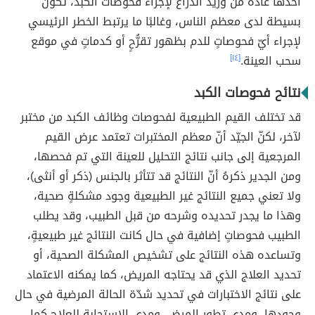
أخذها عادةً من وريد الذراع لإجراء فحوصات الكبد، تكون
بسيطة لدى معظم الناس، وغالبًا ما يرتبط الخطر الرئيسي
لإجراء أيّ فحوصاتٍ للدم بظهور تقرُّحٍ أو كدماتٍ في موقع
سحب العينة.
[١٤]
نتائح فحوصات الكبد
قد تختلف القيم الطبيعية لفحوصات وظائف الكبد من مختبر
لآخر، لكنّ الجيّد أنّ معظم المختبرات تعتمد عرض القيم
المرجعية إلى جانب نتائج التحليل للعينة التي تم فحصها،
ومن الجدير ذكرهُ أنّ النتائج قد تتأثر بالجنس (ذكر أو أنثى)،
ولا تعني جميع النتائج غير الطبيعية وجود مشكلةٍ صحية،
وهذا ما يجدر تحديده وشرحه من قبل الطبيب، وقد يطلب
الطبيب فحوصاتٍ إضافية في حال كانت النتائج غير طبيعيةٍ،
وتساعده هذه النتائج على تشخيص المشكلة الصحية، أو
تحديد العلاج الذي قد يحتاجه المريض، كما يمكنه الاعتماد
على نتائج الاختبارات في تحديد شدّة الحالة المرضية في حال
وجودها، ومدى تطور المرض، ومدى الاستجابة للعلاج كما