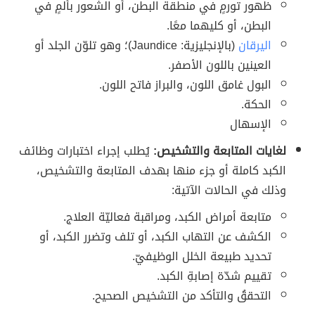
ظهور تورمٍ في منطقة البطن، أو الشعور بألمٍ في
البطن، أو كليهما معًا.
اليرقان
(بالإنجليزية: Jaundice)؛ وهو تلوّن الجلد أو
العينين باللون الأصفر.
البول غامق اللون، والبراز فاتح اللون.
الحكة.
الإسهال
لغايات المتابعة والتشخيص:
يُطلب إجراء اختبارات وظائف
الكبد كاملة أو جزء منها بهدف المتابعة والتشخيص،
وذلك في الحالات الآتية:
متابعة أمراض الكبد، ومراقبة فعاليّة العلاج.
الكشف عن التهاب الكبد، أو تلف وتضرر الكبد، أو
تحديد طبيعة الخلل الوظيفيّ.
تقييم شدّة إصابةِ الكبد.
التحققُ والتأكد من التشخيص الصحيح.