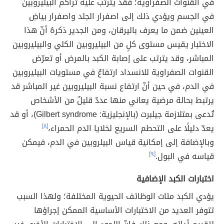
في القنوات الصفراوية؛ فقد يترتب عليه تراكم البيليروبين
في الجسم ويؤدي ذلك إلى اصفرار الجلد واصفرار بياضِ
العينين ضمن ما يعرف باليرقان، ومن الجدير ذكرهُ أنّ هذا
الاختبار يقيس مستوى كلٍ من البيليروبين الكلي والبيليروبين
المباشر، وقد يترتب على إصابة الكبد بالمرض أو تعرّض
القنوات الصفراوية للانسداد ارتفاعٌ في مستويات البيليروبين
في الدم، في حين أنّ ارتفاع نسبة البيليروبين غير المباشر قد
يرتبط بحالة مرضية يعاني منها عددٌ قليلٌ من الأشخاص
تُدعى بمتلازمة جيلبرت (بالإنجليزية: Gilbert syndrome)، أو قد
يعدّ دليلًا على التحطم السريع لخلايا الدم الحمراء،
[٨]
وبالإضافة إلى إمكانية قياس البيلروبين في الدم، فيمكن
قياسه في البول.
[٩]
اختبارات الكبد الإضافية
يؤدي الكبد مئات الوظائف الحيوية المختلفة؛ ولهذا السبب
تتوفر العديد من الاختبارات الأساسية الممكن إجراؤها