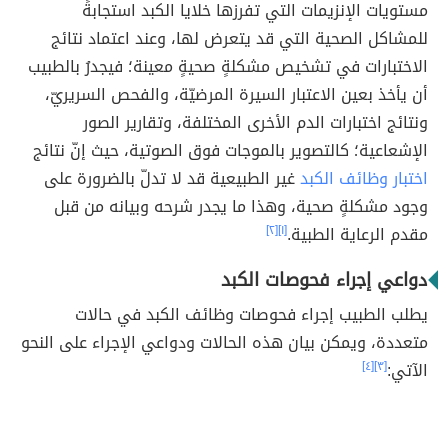
مستويات الإنزيمات التي تفرزها خلايا الكبد استجابةً
للمشاكل الصحية التي قد يتعرض لها، وعند اعتماد نتائج
الاختبارات في تشخيص مشكلةٍ صحيةٍ معينة؛ فيجدرُ بالطبيب
أن يأخذ بعين الاعتبار السيرة المرضيّة، والفحص السريريّ،
ونتائج اختبارات الدم الأخرى المختلفة، وتقارير الصور
الإشعاعية؛ كالتصوير بالموجات فوق الصوتية، حيث إنّ نتائج
اختبار وظائف الكبد
غير الطبيعية قد لا تدلّ بالضرورة على
وجود مشكلةٍ صحية، وهذا ما يجدر شرحه وبيانه من قبل
مقدم الرعاية الطبية.
[١]
[٢]
دواعي إجراء فحوصات الكبد
يطلب الطبيب إجراء فحوصات وظائف الكبد في حالات
متعددة، ويمكن بيان هذه الحالات ودواعي الإجراء على النحو
الآتي:
[٣]
[٤]