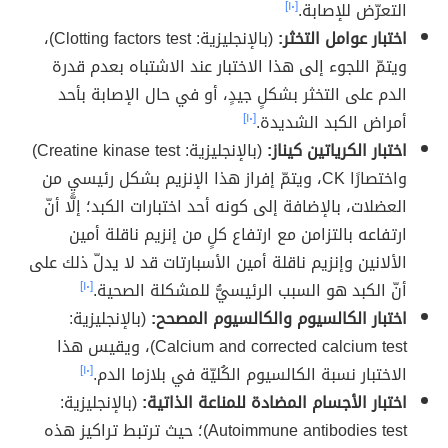
التعرّض للإصابة.
[١٠]
اختبار عوامل التخثر:
(بالإنجليزية: Clotting factors test)،
ويتمّ اللجوء إلى هذا الاختبار عند الاشتباه بعدم قدرة
الدم على التخثر بشكلٍ جيدٍ، أو في حال الإصابة بأحد
أمراض الكبد الشديدة.
[١٠]
اختبار الكرياتين كيناز:
(بالإنجليزية: Creatine kinase test)
واختصارًا CK، ويتمّ إفراز هذا الإنزيم بشكل رئيسيٍ من
العضلات، بالإضافة إلى كونه أحد اختبارات الكبد؛ إلّا أنّ
ارتفاعه بالتزامن مع ارتفاع كلٍ من إنزيم ناقلة أمين
الألانين وإنزيم ناقلة أمين الأسبارتات قد لا يدلّ ذلك على
أنّ الكبد هو السبب الرئيسيُّ للمشكلة الصحية.
[١٠]
اختبار الكالسيوم والكالسيوم المصحح:
(بالإنجليزية:
Calcium and corrected calcium test)، ويقيس هذا
الاختبار نسبة الكالسيوم الكُليّة في بلازما الدم.
[١٠]
اختبار الأجسام المضادة للمناعة الذاتية:
(بالإنجليزية:
Autoimmune antibodies test)؛ حيث ترتبط تراكيز هذه