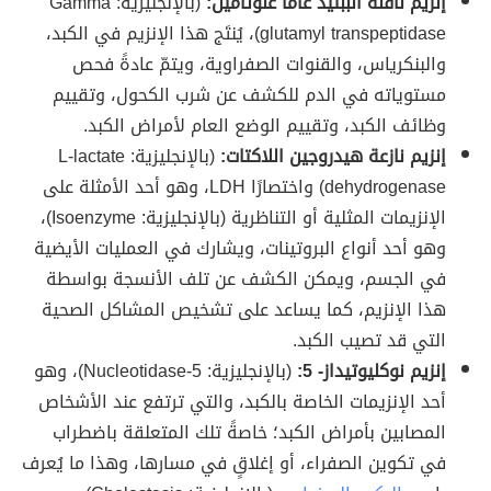
إنزيم ناقلة الببتيد غاما غلوتاميل:
(بالإنجليزية: Gamma
glutamyl transpeptidase)، يُنتَج هذا الإنزيم في الكبد،
والبنكرياس، والقنوات الصفراوية، ويتمّ عادةً فحص
مستوياته في الدم للكشف عن شرب الكحول، وتقييم
وظائف الكبد، وتقييم الوضع العام لأمراض الكبد.
إنزيم نازعة هيدروجين اللاكتات:
(بالإنجليزية: L-lactate
dehydrogenase) واختصارًا LDH، وهو أحد الأمثلة على
الإنزيمات المثلية أو التناظرية (بالإنجليزية: Isoenzyme)،
وهو أحد أنواع البروتينات، ويشارك في العمليات الأيضية
في الجسم، ويمكن الكشف عن تلف الأنسجة بواسطة
هذا الإنزيم، كما يساعد على تشخيص المشاكل الصحية
التي قد تصيب الكبد.
إنزيم نوكليوتيداز- 5:
(بالإنجليزية: 5-Nucleotidase)، وهو
أحد الإنزيمات الخاصة بالكبد، والتي ترتفع عند الأشخاص
المصابين بأمراض الكبد؛ خاصةً تلك المتعلقة باضطراب
في تكوين الصفراء، أو إغلاقٍ في مسارها، وهذا ما يُعرف