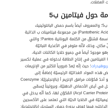
ت العضلات.
مة حول فيتامين ب5
يُعدّ فيتامين ب5؛ والمعروف أيضاً باسم حمض البانتوثينيك
(بالإنجليزيّة: Pantothenic Acid) من مجموعة فيتامينات ب الذائبة
في الماء، واسمهُ مُشتقٌ من الكلمة اليونانية Pantos؛ والتي
مكان، وذلك لأنّه متوفر في الأغذية النباتيّة
وهو موجودٌ أيضاً في جميع خلايا الكائنات الحية،
الفيتامين في إنتاج الطاقة لدخوله في عملية تكسير
ربوهيدرات
؛ حيث إنّه يُعدّ ضرورياً للكثير من الإنزيمات
يض هذه المواد الغذائيّة الرئيسيّة إضافةً إلى
البروتين، وهو أحدُ مُكوّنات مرافق الإنزيم أ (بالإنجليزيّة: Coenzyme
خل في أيض الأحماض الدهنيّة، وبروتيناً يُسمّى
(بالإنجليزيّة: Acyl Carrier Protein) المُكوّن لها، كما أنّه يدخل في
يميائيّة في الخلايا الحيّة التي تعتمد على الأكسجين
داخليّ فيما يُعرَف بدورة حمض الستريك (بالإنجليزية: