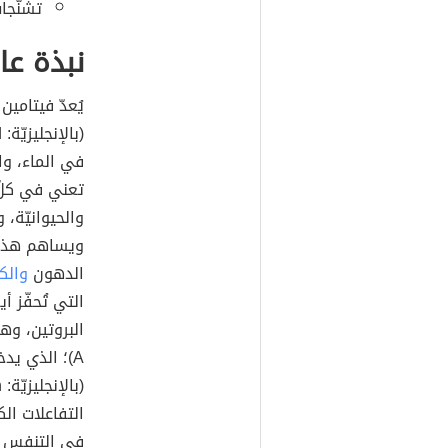
تشنّجا
نبذة عا
تعني في كلّ 
والحيوانيّة، 
ويساهم هذا 
الدهون
والك
التي تُحفّز أ
A)؛ الذي يد
التفاعلات الك
في التنفس ال