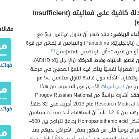
لا توجد أدلة كافية على فعاليته (Insufficient
مقالا
داء الرياضي:
فقد ظهر أنّ تناول فيتامين ب5 مع
 Pantethine) والثيامين لا يُحسّن من قوة
أو من قدرة تحمُّل الرياضيين المتمرّسين.
[٢]
ن قصور الانتباه وفرط الحركة:
(بالإنجليزيّة: ADHD)،
فوائد
اضطراباً نفسيّاً يتأخر فيه النموّ العصبيّ في مرحلة
الطفولة، وتتضارب الأدلّة حول فائدة تناول فيتامين ب5 مع
رةٍ من
الفيتامينات
الأخرى في التخفيف من هذا
فقد أشارت دراسةٌ من Pirogov Russian National
Research Medical University عام 2013 أُجريت على 32 طفلاً
فوائد 
يتراوح عمرهم بين 6–12 عاماً أنّ استهلاك أحد منتجات فيتامين
ب5 على شكل Homopantothenic acid بجرعةٍ تتراوح بين 500–
 مليغرامٍ يومياً قلّل من ظهور بعض الأعراض لديهم بعد
نما احتاج التحسن في أعراضٍ أخرى مُدّةً أطول؛ حيث