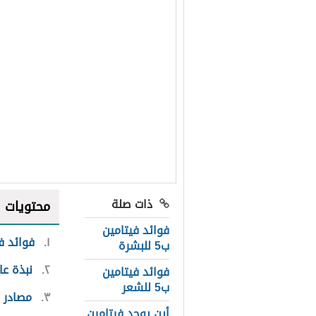
ذات صلة
محتويات
فوائد فيتامين
١
فوائد فيتامين ب5
ب5 للبشرة
٢
نبذة عا
فوائد فيتامين
ب5 للشعر
٣
مصادر ف
أين يوجد فيتامين