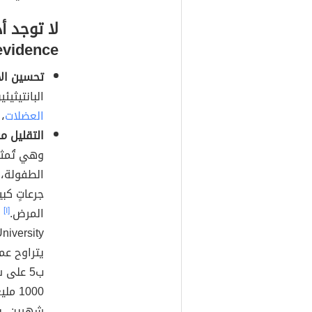
evidence)
تحسين الأ
البانتيثيئين (بالإنجليزيّة:
العضلات
، 
التقليل م
وهي تُمثل 
جرعاتٍ كبي
المرض.
[١]
1000
شهرين، بي