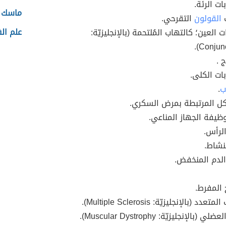
ت الرئة.
ماسك ا
ب
القولون
التقرحي.
علم ال
ت العين؛ كالتهاب المُلتحمة (بالإنجليزيّة:
Conjunct
ج .
ات الكلى.
ب
.
ل المرتبطة بمرض السكري.
وظيفة الجهاز المناعي.
لرأس.
نشاط.
لدم المنخفض.
 المفرط.
عدد (بالإنجليزيّة: Multiple Sclerosis).
 (بالإنجليزيّة: Muscular Dystrophy).