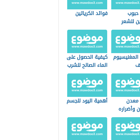
حبوب
فوائد الكرياتين
ين للشعر
ة والأظافر
 المغنيسيوم
كيفية الحصول على
يف
الماء الصالح للشرب
 معدن
أهمية اليود للجسم
ن وأضراره