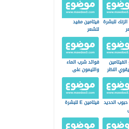
الزنك للبشرة
فيتامين مفيد
ر
للشعر
الفيتامين
فوائد شرب الماء
يقوي النظر
والليمون على
الريق
حبوب الحديد
فيتامين E للبشرة