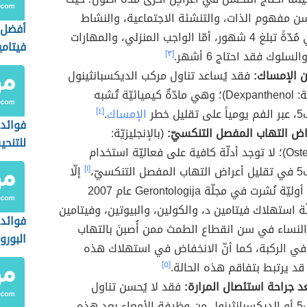
 مفهوم الذات، والتنشئة الاجتماعية، والنشاط
أفضل 
الاجتماعي مُدّةً تبلغ 4 شهور، أمّا الواجب المنزلي، والمهارات
فيتام
السلوك فقد احتاج 6 أشهر.
[٣]
والبشر
ن الإمساك:
فقد يُساعد تناول مركب الديكسبانثينول
(بالإنجليزيّة: Dexpanthenol)؛ وهي مادّةٌ كيميائيّة تُشبه
خطر
الإمساك
.
[٤]
فوائد
اض التهاب المفصل التنكسيّ:
(بالإنجليزيّة:
للتنح
Osteoarthritis)؛ لا توجد أدلّة كافية على فعاليّة استخدام
سيّ،
[١]
إلّا
أنّ دراسةً أوليّة نُشرت في مجلّة Gerontologija عام 2007
ة استهلاك فيتامين د، والكولين، والبيوتين، وفيتامين
فوائد
ى النساء في سن انقطاع الطمث ممن أُصبنَ بالتهاب
البورو
ي الركبة، كما أنّ الانخفاض في استهلاك هذه
قد يرتبط بتفاقم هذه الحالة.
[٥]
د جراحة استئصال المرارة:
فقد لا يُحسن تناول
فيتامين ب5 أو الديكسبانثينول من وظيفة الأمعاء بعد هذه