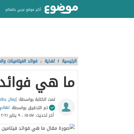
أكبر موقع عربي بالعالم
الرئيسية
/
تغذية
،
فوائد الفيتامينات وال
ما هي فوائد 
إيمان بطم
تمت الكتابة بواسطة:
تهاني
تم التدقيق بواسطة:
آخر تحديث:
١٥:٥٧ ، ٩ يناير ٢٠٢١