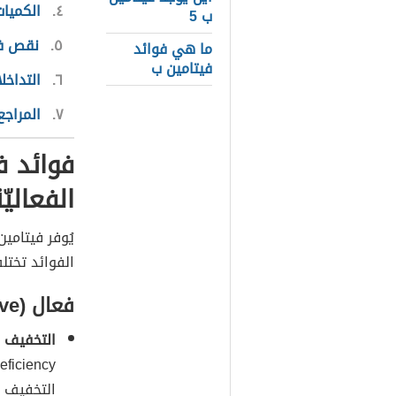
٤
الكميات
ب 5
٥
نقص في
ما هي فوائد
فيتامين ب
٦
التداخل
٧
المراجع
الفعاليّ
الفوائد تختل
فعال (Effective)
التخفيف 
التخفيف م