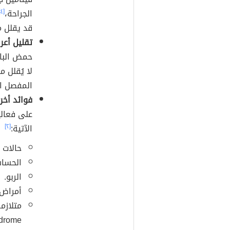
الجراحة،
[٤]
قد يقلل م
تقليل أعر
حمض البان
لا يُقلل 
المفصل ال
فوائد أخرى
الآتية:
[٢]
حالات 
الحساس
الربو.
أمراض 
rome).