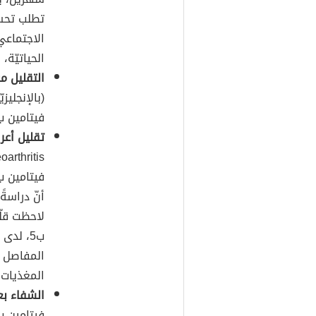
تطلب تحسن
الحياتيّة، و
التقليل م
فيتامين ب5، عبر الفم يومياً على تقليل 
تقليل أعر
فيتامين ب5 في تقليل أعراض التهاب المفصل التنك
لاحظت قلّ
ب5، لد
المفاصل ف
المغذيات 
الشفاء بع