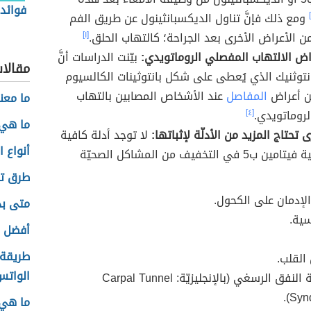
فوائد 
ومع ذلك فإنَّ تناول الديكسبانثينول عن طريق الفم
ن الأعراض الأخرى بعد الجراحة؛ كالتهاب الحلق.
[١]
اض الالتهاب المفصلي الروماتويدي:
بيّنت الدراسات أنَّ
مقالا
توثنيك الذي يُعطى على شكل بانتوثينات الكالسيوم
من أعراض
المفاصل
عند الأشخاص المصابين بالتهاب
ما معن
روماتويدي.
[٤]
ما هي 
 تحتاج المزيد من الأدلّة لإثباتها:
لا توجد أدلة كافية
أنواع ا
على فعالية فيتامين ب5 في التخفيف من المشاكل الصحيّة
طرق تن
الإدمان على الكحول.
متى بد
ية.
أفضل أ
طريقة 
القلب.
الواتس
متلازمة النفق الرسغي (بالإنجليزيّة: Carpal Tunnel
Synd
ما هي 