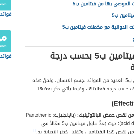
 الموصى بها من فيتامين ب5
فوائد 
تامين ب5
ات الدوائية مع مكملات فيتامين ب5
فوائد فيتامين ب5 بحسب درجة
فوائد 
ة
يُوفر فيتامين ب5 العديد من الفوائد لجسم الانسان، ولمنّ هذه
ف حسب درجة فعاليتها، وفيما يأتي ذكر بعضها:
من نقص حمض البانتوثينيك:
(بالإنجليزية: Pantothenic
acid deficiency)؛ حيث يُعدُّ تناول فيتامين ب5 فعّالاً في
ن نقص هذا الفيتامين، وتقليل خطر الإصابة به.
[١]