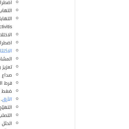
اضطرابا
التها
التهابا
ivitis).
الاختلا
اضطراب
الاكتئا
المشاك
تعزيز 
صداع ا
فرط ال
ضغط ا
الأرق
.
التهيّج
التصلب المت
الحثل العضلي