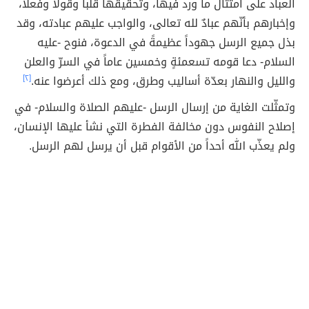
العباد على امتثال ما ورد فيها، وتحقيقها قلباً وقولاً وفعلاً،
وإخبارهم بأنّهم عبادٌ لله تعالى، والواجب عليهم عبادته، وقد
بذل جميع الرسل جهوداً عظيمةً في الدعوة، فنوح -عليه
السلام- دعا قومه تسعمئةٍ وخمسين عاماً في السرّ والعلن
والليل والنهار بعدّة أساليب وطرق، ومع ذلك أعرضوا عنه.
[٢]
وتمثّلت الغاية من إرسال الرسل -عليهم الصلاة والسلام- في
إصلاح النفوس دون مخالفة الفطرة التي نشأ عليها الإنسان،
ولم يعذّب الله أحداً من الأقوام قبل أن يرسل لهم الرسل.