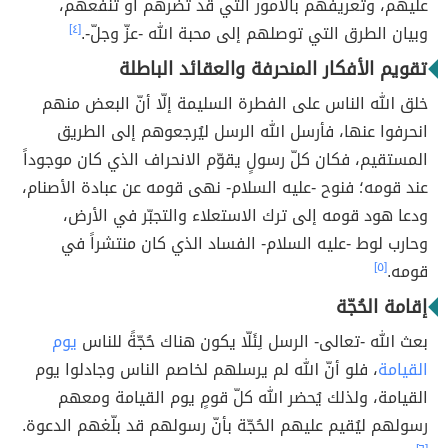
عليهم، وتعريفهم بالأمور التي قد تضرهم أو تنفعهم،
وبيان الطرق التي توصلهم إلى محبة الله -عزّ وجلّ-.
[٤]
تقويم الأفكار المنحرفة والعقائد الباطلة
خلق الله الناس على الفطرة السليمة إلّا أنّ البعض منهم
انحرفوا عنها، فأرسل الله الرسل ليُرجعوهم إلى الطريق
المستقيم، فكان كلّ رسولٍ يقوّم الانحراف الذي كان موجوداً
عند قومه؛ فنوح -عليه السلام- نهى قومه عن عبادة الأصنام،
ودعا هود قومه إلى ترك الاستعلاء والتجبّر في الأرض،
وحارب لوط -عليه السلام- الفساد الذي كان منتشراً في
قومه.
[٥]
إقامة الحُجّة
بعث الله -تعالى- الرسل لِئَلّا يكون هناك حُجّةً للناس
يوم
القيامة
، فلو أنّ الله لم يرسلهم لخاصم الناس وجادلوا يوم
القيامة، ولذلك يُحضر الله كلّ قومٍ يوم القيامة ومعهم
رسولهم ليُقيم عليهم الحُجّة بأنّ رسولهم قد بلّغهم الدعوة.