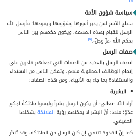
[٦]
سياسة شؤون الأمة
تحتاج الأمم لمن يدبر أمورها وشؤونها ويقودها؛ فأرسل الله
الرسل للقيام بهذه المهمة، ويكون حكمهم بين الناس
بحكم الله -عزّ وجلّ-.
[٧]
صفات الرسل
اتصف الرسل بالعديد من الصفات التي تجعلهم قادرين على
إتمام الوظائف المطلوبة منهم، وتمكن الناس من الاهتداء
والاستفادة بما جاء به الأنبياء، ومن هذه الصفات:
البشرية
أراد الله -تعالى- أن يكون الرسل بشراً وليسوا ملائكةً لحِكمٍ
عدّةٍ؛ منها: أنّ البشر لا يمكنهم رؤية
الملائكة
بشكلها
الحقيقي.
كما إنّ القدوة تنتفي إن كان الرسل من الملائكة، وقد تُنكَر