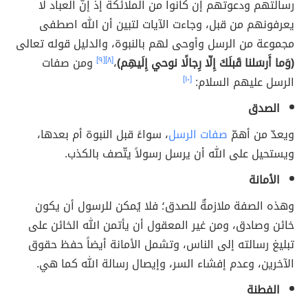
رسالتهم ودعوتهم إن كانوا من الملائكة إذ إنّ العباد لا
يعرفونهم من قبل، وجاءت الآيات لتبين أن الله اصطفى
مجموعة من الرسل وأوحى لهم بالنبوة، والدليل قوله تعالى
(وَما أَرسَلنا قَبلَكَ إِلّا رِجالًا نوحي إِلَيهِم)
،
[٨]
[٩]
ومن صفات
الرسل عليهم السلام:
[١٠]
الصدق
ويعدّ من أهمّ
صفات الرسل
، سواءً قبل النبوة أم بعدها،
ويستحيل على الله أن يرسل رسولاً يتّصف بالكذب.
الأمانة
وهذه الصفة ملازمةٌ للصدق؛ فلا يُمكن للرسول أن يكون
خائن وصادق، ومن غير المعقول أن يأتمن الله الخائن على
تبليغ رسالته إلى الناس، وتشمل الأمانة أيضاً حفظ حقوق
الآخرين، وعدم إفشاء السر، وإيصال رسالة الله كما هي.
الفطنة