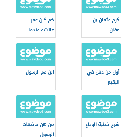
كرم عثمان بن
كم كان عمر
عفان
عائشة عندما
تزوجها الرسول
أول من دفن في
ابن عم الرسول
البقيع
شرح خطبة الوداع
من هن مرضعات
الرسول