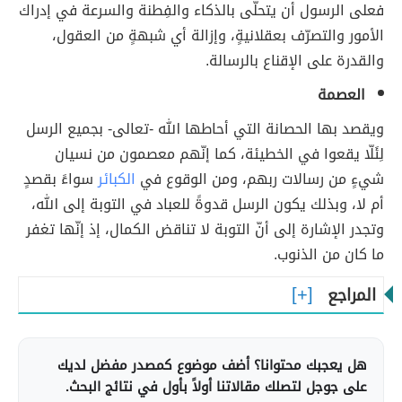
فعلى الرسول أن يتحلّى بالذكاء والفِطنة والسرعة في إدراك
الأمور والتصرّف بعقلانيةٍ، وإزالة أي شبهةٍ من العقول،
والقدرة على الإقناع بالرسالة.
العصمة
ويقصد بها الحصانة التي أحاطها الله -تعالى- بجميع الرسل
لِئَلّا يقعوا في الخطيئة، كما إنّهم معصمون من نسيان
شيءٍ من رسالات ربهم، ومن الوقوع في
الكبائر
سواءً بقصدٍ
أم لا، وبذلك يكون الرسل قدوةً للعباد في التوبة إلى الله،
وتجدر الإشارة إلى أنّ التوبة لا تناقض الكمال، إذ إنّها تغفر
ما كان من الذنوب.
المراجع
هل يعجبك محتوانا؟ أضف موضوع كمصدر مفضل لديك
على جوجل لتصلك مقالاتنا أولاً بأول في نتائج البحث.