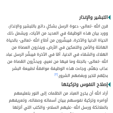
التبشير والإنذار
قرن الله -تعالى- دعوة الرسل بشكلٍ دائمٍ بالتبشير والإنذار،
وورد بيان هذه الوظيفة في العديد من الآيات، ويشمل ذلك
الحياة الدنيا والآخرة، فيبشّرون من أطاع الله -تعالى- بالحياة
الهانئة والأمن والتمكين في الأرض، وينذرون العصاة من
الهلاك والشقاء في الدنيا، أمّا في الآخرة فيبشّر الرسل عباد
الله -تعالى- بالجنة وما فيها من نعيمٍ، ويحذّرون العُصاة من
عذاب جهنّم، وجاءت هذه الوظيفة موافقةً لطبيعة البشر
بحبّهم للخير وبغضهم الشرور.
[٣]
إصلاح النفوس وتزكيتها
أراد الله أن يخرج العباد من الظلمات إلى النور بتعليمهم
أوامره وتزكية نفوسهم ببيان أسمائه وصفاته، وتعريفهم
بالملائكة ورسل الله -عليهم السلام- والكتب التي أنزلها