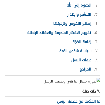
٢
الدعوة إلى الله
٣
التبشير والإنذار
٤
إصلاح النفوس وتزكيتها
٥
تقويم الأفكار المنحرفة والعقائد الباطلة
٦
إقامة الحُجّة
٧
سياسة شؤون الأمة
٨
صفات الرسل
٩
المراجع
ذات صلة
ما الحكمة من عصمة الرسل