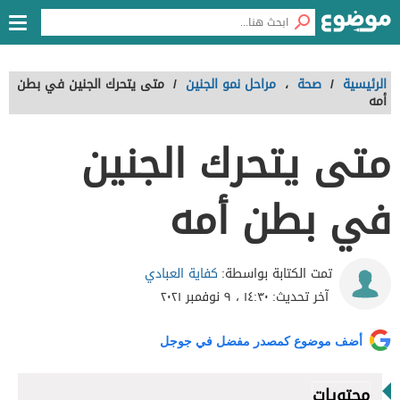
الرئيسية
/
صحة
،
مراحل نمو الجنين
/
متى يتحرك الجنين في بطن
أمه
متى يتحرك الجنين
في بطن أمه
كفاية العبادي
تمت الكتابة بواسطة:
آخر تحديث:
١٤:٣٠ ، ٩ نوفمبر ٢٠٢١
أضف موضوع كمصدر مفضل في جوجل
محتويات