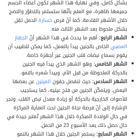
بشكل كامل، وفي نهاية هذا الشهر تكون أعضاء الجسم
جميعها ظاهرة، مع العلم بأنّها ستستمر بالتطوّر والنضج
خلال الأشهر القادمة. كما أنّ فرص
خسارة
الحمل تقل
بشكل ملحوظ بعد الشهر الثالث منه.
الشهر الرابع:
أهم ما يحدث في هذا الشهر أنّ
الجهاز
العصبي
الخاص بالجنين يبدأ بالعمل، كما يمكن للطبيب أن
يقوم بسماع نبضات قلب الجنين عبر أجهزة خاصة.
الشهر الخامس:
وهو الشهر الذي يبدأ فيه الجنين
بالحركة الملحوظة من قبل الأم، ويبدأ شعره بالنمو.
الشهر السادس:
حيث تنفصل جفون
العينين
عن بعضها
البعض، ويتمكّن الجنين من فتح عينيه، كما يستجيب
للأصوات الخارجية بالحركة أو زيادة معدل نبض القلب. وتجر
الإشارة إلى أنّ فرصة نجاة الجنين تحت العناية المركزة
في حال الولادة المبكرة خلال هذا الشهر تُعتبر جيدة في
حال حصل ذلك بعد الأسبوع 23 من الحمل.
الشهر السابع:
يستمر الجنين خلال هذا الشهر بالنمو