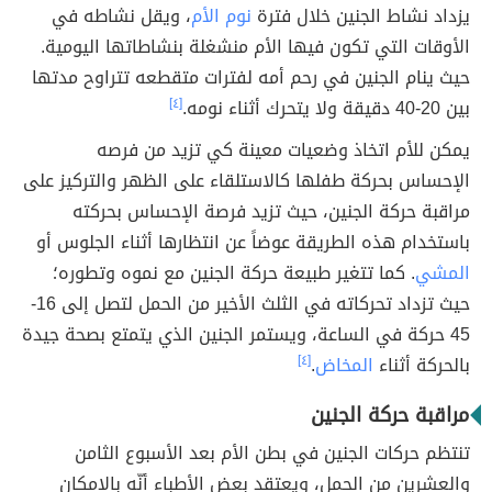
يزداد نشاط الجنين خلال فترة
نوم الأم
، ويقل نشاطه في
الأوقات التي تكون فيها الأم منشغلة بنشاطاتها اليومية.
حيث ينام الجنين في رحم أمه لفترات متقطعه تتراوح مدتها
بين 20-40 دقيقة ولا يتحرك أثناء نومه.
[٤]
يمكن للأم اتخاذ وضعيات معينة كي تزيد من فرصه
الإحساس بحركة طفلها كالاستلقاء على الظهر والتركيز على
مراقبة حركة الجنين، حيث تزيد فرصة الإحساس بحركته
باستخدام هذه الطريقة عوضاً عن انتظارها أثناء الجلوس أو
المشي
. كما تتغير طبيعة حركة الجنين مع نموه وتطوره؛
حيث تزداد تحركاته في الثلث الأخير من الحمل لتصل إلى 16-
45 حركة في الساعة، ويستمر الجنين الذي يتمتع بصحة جيدة
بالحركة أثناء
المخاض
.
[٤]
مراقبة حركة الجنين
تنتظم حركات الجنين في بطن الأم بعد الأسبوع الثامن
والعشرين من الحمل، ويعتقد بعض الأطباء أنّه بالإمكان