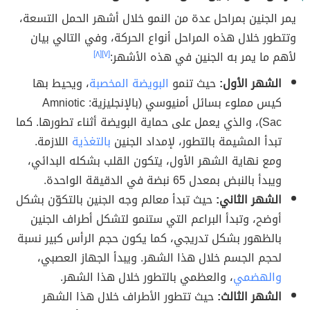
يمر الجنين بمراحل عدة من النمو خلال أشهر الحمل التسعة،
وتتطور خلال هذه المراحل أنواع الحركة، وفي التالي بيان
لأهم ما يمر به الجنين في هذه الأشهر:
[٧]
[٨]
الشهر الأول:
حيث تنمو
البويضة المخصبة
، ويحيط بها
كيس مملوء بسائل أمنيوسي (بالإنجليزية: Amniotic
Sac)، والذي يعمل على حماية البويضة أثناء تطورها. كما
تبدأ المشيمة بالتطور، لإمداد الجنين
بالتغذية
اللازمة.
ومع نهاية الشهر الأول، يتكون القلب بشكله البدائي،
ويبدأ بالنبض بمعدل 65 نبضة في الدقيقة الواحدة.
الشهر الثاني:
حيث تبدأ معالم وجه الجنين بالتكوّن بشكل
أوضح، وتبدأ البراعم التي ستنمو لتشكل أطراف الجنين
بالظهور بشكل تدريجي، كما يكون حجم الرأس كبير نسبة
لحجم الجسم خلال هذا الشهر. ويبدأ الجهاز العصبي،
والهضمي
، والعظمي بالتطور خلال هذا الشهر.
الشهر الثالث:
حيث تتطور الأطراف خلال هذا الشهر