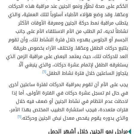
الحُكم على صحة تطوُّر ونمو الجنين عند مراقبة هذه الحركات
وعدّها. وقد وضع هؤلاء الأطباء أسلوباً لتلك العملية، والذي
يتطلب مراقبة نمط حركة الجنين ومعرفة الأوقات الأكثر
نشاطاً لديه، ثم الطلب من الأم الاستلقاء الأم على جانب
الجسم أو الجلوس بهدوء خلال فترة النشاط تلك، وأن تقوم
بتتبع حركات الطفل وعدّها. وتختلف الآراء بخصوص طريقة
العد للحركات تلك، حيث يعتمد البعض على مراقبة الزمن الذي
يستغرقه الطفل لإتمام عشرة حركات، والذي ينبغي ألّا
يتجاوز الساعتين خلال فترة نشاط الطفل.
[٦]
يجب على الأم أن تقوم بمراقبة الحركات لفترة ساعتين أخرى
في حال لم تسجل عشرة حركات في الفترة الأولى، أما إذا
لاحظت عدم انتظام في نشاط الجنين أو ضعف فيه خلال
فترات متعددة، فيجب استشارة الطبيب المختص بهذا الأمر،
والذي بدوره يقوم يفحص معدل نبض الجنين وحركته.
[٦]
مراحل نمو الجنين خلال أشهر الحمل