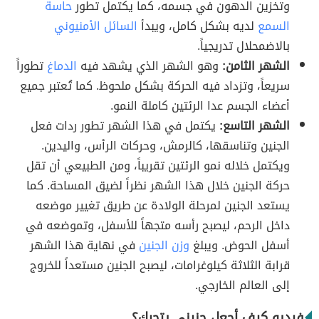
وتخزين الدهون في جسمه، كما يكتمل تطور
حاسة
السمع
لديه بشكل كامل، ويبدأ
السائل الأمنيوني
بالاضمحلال تدريجياً.
الشهر الثامن:
وهو الشهر الذي يشهد فيه
الدماغ
تطوراً
سريعاً، وتزداد فيه الحركة بشكل ملحوظ. كما تُعتبر جميع
أعضاء الجسم عدا الرئتين كاملة النمو.
الشهر التاسع:
يكتمل في هذا الشهر تطور ردات فعل
الجنين وتناسقها، كالرمش، وحركات الرأس، واليدين.
ويكتمل خلاله نمو الرئتين تقريباً، ومن الطبيعي أن تقل
حركة الجنين خلال هذا الشهر نظراً لضيق المساحة. كما
يستعد الجنين لمرحلة الولادة عن طريق تغيير موضعه
داخل الرحم، ليصبح رأسه متجهاً للأسفل، وتموضعه في
أسفل الحوض. ويبلغ
وزن الجنين
في نهاية هذا الشهر
قرابة الثلاثة كيلوغرامات، ليصبح الجنين مستعداً للخروج
إلى العالم الخارجي.
فيديو كيف أجعل جنيني يتحرك؟