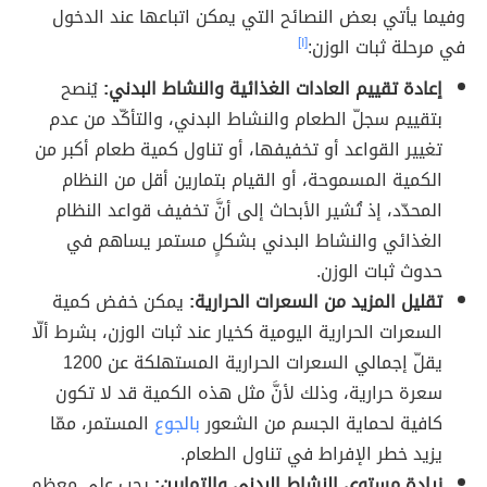
وفيما يأتي بعض النصائح التي يمكن اتباعها عند الدخول
في مرحلة ثبات الوزن:
[١]
إعادة تقييم العادات الغذائية والنشاط البدني:
يُنصح
بتقييم سجلّ الطعام والنشاط البدني، والتأكّد من عدم
تغيير القواعد أو تخفيفها، أو تناول كمية طعام أكبر من
الكمية المسموحة، أو القيام بتمارين أقل من النظام
المحدّد، إذ تُشير الأبحاث إلى أنَّ تخفيف قواعد النظام
الغذائي والنشاط البدني بشكلٍ مستمر يساهم في
حدوث ثبات الوزن.
تقليل المزيد من السعرات الحرارية:
يمكن خفض كمية
السعرات الحرارية اليومية كخيار عند ثبات الوزن، بشرط ألّا
يقلّ إجمالي السعرات الحرارية المستهلكة عن 1200
سعرة حرارية، وذلك لأنَّ مثل هذه الكمية قد لا تكون
كافية لحماية الجسم من الشعور
بالجوع
المستمر، ممّا
يزيد خطر الإفراط في تناول الطعام.
زيادة مستوى النشاط البدني والتمارين:
يجب على معظم