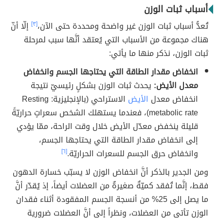
أسباب ثبات الوزن
تُعدُّ أسباب ثبات الوزن غير واضحة ومحددة حتى الآن،
[٣]
إلّا أنّ
هناك مجموعة من الأسباب التي يُعتقد أنَّها سبب لمرحلة
ثبات الوزن، نذكر منها ما يأتي:
انخفاض مقدار الطاقة التي يحتاجها الجسم وانخفاض
معدل الأيض:
يحدث ثبات الوزن بشكلٍ رئيسيّ نتيجة
انخفاض معدل
الأيض
الاستراحي (بالإنجليزية: Resting
metabolic rate)، فعندما يستهلك الشخص سعراتٍ حراريّةً
قليلة ينخفض معدّل الأيض خلال وقت الراحة، ممّا يؤدي
إلى انخفاض مقدار الطاقة التي يحتاجها الجسم،
وانخفاض حرق الجسم للسعرات الحراريّة.
[٦]
ومن الجدير بالذكر أنَّ انخفاض الوزن لا يسبّب خسارة الدهون
فقط، إنَّما تُفقد كميّةٌ صغيرةٌ من العضلات أيضاً، إذ يُقدّر أنَّ
ما يصل إلى 25% من أنسجة الجسم المفقودة أثناء فقدان
الوزن تأتي من العضلات، ونظراً إلى أنَّ العضلات ضرورية