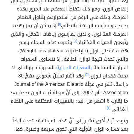
يُعدُّ المرور بمرحلة ثبات الوزن أمراً شائعاً لكلِّ شخص يحاول
إنقاص الوزن، ومع ذلك يتفاجأ المعظم عند المرور بهذه
المرحلة، وذلك على الرغم من استمرارهم بتناول الطعام
بحرص، وممارسة الرياضة بانتظام،
[١]
إذ يمكن أن يمرّ بهذه
المرحلة العدّائون، والذين يمارسون رياضات التحمّل، والذين
يتّبعون الحميات الغذائية،
[٢]
وتُعرف هذه المرحلة باسم
هضبة فقدان الوزن (بالإنجليزية: Weight-loss plateau)،
والتي تحدث نتيجة توازن الطاقة، إذ تتساوى السعرات
الحرارية المتناولة
بالسعرات الحرارية
المحروقة، وبالتالي لا
يحدث فقدان للوزن،
[٣]
وقد أشار تحليلٌ شمولي يضمُّ 80
دراسة، نُشر في مجلّة Journal of the American Dietetic
Association عام 2007، إلى أنَّ مرحلة ثبات الوزن تحدث بعد
ما يُقارب 6 أشهر من البدء بالتغييرات المختلفة على النظام
الغذائي.
[٤]
وتوجد آراءٌ أُخرى تُشير إلى أنَّ هذه المرحلة قد تحدث أيضاً
بعد خسارة الوزن الأولّية التي تكون سريعة وكبيرة، كما