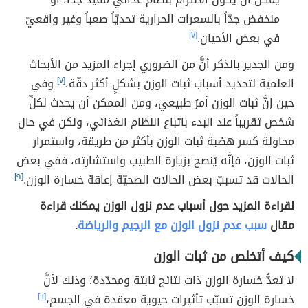
منخفض جدّاً بالسعرات الحرارية تحديّاً صعباً وغير واقعيّ
في بعض الأحيان.
[٧]
ومن الجدير بالذكر أنَّ من الضروري إجراء المزيد من الأبحاث
العلمية لتحديد أسباب ثبات الوزن بشكلٍ أكثر دقّة،
[٧]
وفي
حين إنَّ ثبات الوزن أمرٌ طبيعي، ومن الممكن أن يحدث لكلِّ
شخص تقريباً عند البدء باتباع النظام الغذائي، ولكن في حال
محاولة كسر هضبة ثبات الوزن بأكثر من طريقة، واستمرار
ثبات الوزن، فإنَّه يُنصح بزيارة الطبيب واستشارته، ففي بعض
الحالات قد تسببّ بعض الحالات الصحيّة إعاقة خسارة الوزن.
[٩]
لقراءة المزيد حول أسباب عدم نزول الوزن يمكنك قراءة
مقال
سبب عدم نزول الوزن مع الرجيم والرياضة
.
كيف أتخلص من ثبات الوزن
لا تعدُّ خسارة الوزن ذات نتائج ثابتة ومحدّدة؛ وذلك لأنَّ
خسارة الوزن تسبّب تأثيرات حيوية معقدة في الجسم،
[٦]