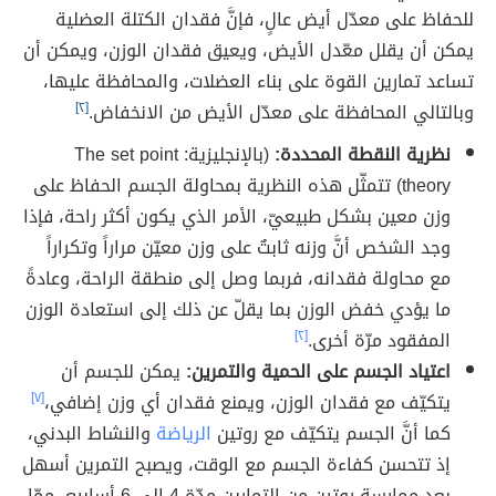
للحفاظ على معدّل أيض عالٍ، فإنَّ فقدان الكتلة العضلية
يمكن أن يقلل معّدل الأيض، ويعيق فقدان الوزن، ويمكن أن
تساعد تمارين القوة على بناء العضلات، والمحافظة عليها،
وبالتالي المحافظة على معدّل الأيض من الانخفاض.
[٢]
نظرية النقطة المحددة:
(بالإنجليزية: The set point
theory) تتمثّل هذه النظرية بمحاولة الجسم الحفاظ على
وزن معين بشكل طبيعيّ، الأمر الذي يكون أكثر راحة، فإذا
وجد الشخص أنَّ وزنه ثابتٌ على وزن معيّن مراراً وتكراراً
مع محاولة فقدانه، فربما وصل إلى منطقة الراحة، وعادةً
ما يؤدي خفض الوزن بما يقلّ عن ذلك إلى استعادة الوزن
المفقود مرّة أخرى.
[٢]
اعتياد الجسم على الحمية والتمرين:
يمكن للجسم أن
يتكيّف مع فقدان الوزن، ويمنع فقدان أي وزن إضافي،
[٧]
كما أنَّ الجسم يتكيّف مع روتين
الرياضة
والنشاط البدني،
إذ تتحسن كفاءة الجسم مع الوقت، ويصبح التمرين أسهل
بعد ممارسة روتين من التمارين مدّة 4 إلى 6 أسابيع، ممّا