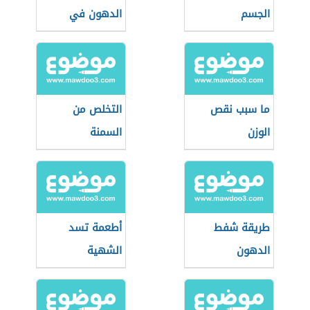
الجسم
الدهون في
الجسم
ما سبب نقص
التخلص من
الوزن
السمنة
طريقة شفط
أطعمة تسد
الدهون
الشهية