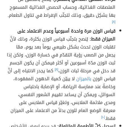
الملصقات الغذائية، وحساب الحصص الغذائية المسموح
بها بشكٍل دقيق، وذلك لتجنّب الإفراط في تناول الطعام.
[٨]
قياس الوزن مرة واحدة أسبوعياً وعدم الاعتماد على
الميزان فقط:
يُنصح بتجنّب قياس الوزن بكثرة، وذلك لأنَّ
تقلبات الوزن تحدث بشكل طبيعي يوماً بعد يوم، ممّا
يجعل من الصعب رؤية التقدّم في خسارة الوزن، ولكن إذا
ثبت الوزن مدّة أسبوعين أو أكثر فيمكن أن يكون الجسم
قد دخل في مرحلة ثبات الوزن،
[٨]
كما يجدر الانتباه إلى أنَّ
قياس الوزن
بالميزان
لا يبيّن كمية الدهون المفقودة،
وخاصةً عند ممارسة الرياضة، أو الإصابة باحتباس
السوائل، ويمكن أن يساعد تقييم الشعور النفسي،
ومدى ملائمة الملابس، وتغيّر قياس الملابس على
معرفة الوضع العام للوزن بدلاً من الاعتماد على الميزان
فقط.
[١٠]
تسجيل كلّ الأطعمة المتناولة:
قد يبدو لبعض الأشخاص