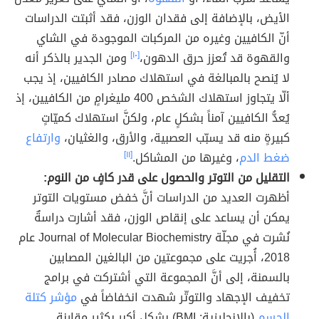
الأيض، بالإضافة إلى فقدان الوزن، فقد أثبتت الدراسات
أنّ الكافيين وغيره من المركبات الموجودة في الشاي
والقهوة قد تُعزز حرق الدهون،
[١٠]
ومن الجدير بالذكر أنه
لا يُنصح بالمبالغة في استهلاك مصادر الكافيين، إذ يجب
ألّا يتجاوز استهلاك الشخص 400 مليغرامٍ من الكافيين، إذ
يُعدُّ الكافيين آمناً بشكلٍ عام، ولكنَّ استهلاك كميّاتٍ
كبيرةٍ منه قد يسبّب العصبية، والأرق، والغثيان،
وارتفاع
ضغط الدم
، وغيرها من المشاكل.
[١١]
التقليل من التوتر والحصول على قدر كافٍ من النوم:
أظهرت العديد من الدراسات أنَّ خفض مستويات التوتر
يمكن أن يساعد على إنقاص الوزن، فقد أشارت دراسةٌ
نُشرت في مجلّة Journal of Molecular Biochemistry عام
2018، أُجريت على مجموعتين من البالغين المصابين
بالسمنة، إلى أنَّ المجموعة التي أشتركت في برامج
تخفيف الإجهاد والتوتّر شهدت انخفاضاً في
مؤشر كتلة
الجسم
(بالإنجليزية: BMI) بشكلٍ أكبر بكثير مقارنة