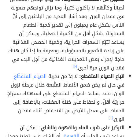
أحياناً وكأنَّهم لا يأكلون كثيراً، وما تزال تواجهم صعوبة
في فقدان الوزن، وقد أشار العديد من الباحثين إلى أنَّ
الناس بشكلٍ عام يميلون إلى تقدير كمية الطعام
المتناولة بشكلٍ أقل من الكمية الفعلية، ويمكن أن
يساعد تتبّع السعرات الحرارية، وكمية الحصص الغذائية
على زيادة الشعور بالمسؤولية، ومعرفة ما إذا كان هناك
حاجة لإجراء بعض التعديلات الغذائية من أجل البدء في
فقدان الوزن مرة أخرى.
[١٠]
اتباع الصيام المتقطع:
لا بُدّ من تجربة
الصيام المتقطّع
في حال لم يكن ضمن الأنماط المتَّبعة خلال مرحلة نزول
الوزن، فقد يساعد الصيام المتقطع على استهلاك سعراتٍ
حراريّة أقلّ، والحفاظ على كتلة العضلات، بالإضافة إلى
الحفاظ على معدل الأيض من الانخفاض أثناء فقدان
الوزن.
[١٠]
التركيز على شرب الماء والقهوة والشاي:
يمكن أن
يساعد شرب الماء، أو
القهوة
، أو الشاي على تعزيز معدل