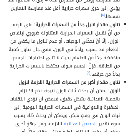
يؤدي إلى حرق سعرات حرارية أقل عند ممارسة التمارين
نفسها.
[٨]
تناول مقدار قليل جداً من السعرات الحرارية:
على الرغم
من أنَّ تقليل السعرات الحرارية المتناولة ضروري لإنقاص
الوزن، إلّا أنَّ تخطّي الوجبات، أو عدم تناول ما يكفي من
الطعام قد يسبب زيادةً في الوزن، ففي حال تناول كمية
منخفضة جدّاً من الطعام بحيث لا تلبي احتياجات الجسم
من الطاقة، فإنَّ الجسم سوف يحتفظ بالسعرات الحرارية
بدلاً من حرقها.
[٨]
تناول مقدار أكبر من السعرات الحرارية اللازمة لنزول
الوزن:
بمكن أن يحدث ثبات الوزن نتيجة عدم الالتزام
بالحمية الغذائية بشكل دقيق، فيمكن أن تؤدي التقلبات
الصغيرة واللاواعية في السعرات الحرارية اليومية إلى
ثبات الوزن في وقتٍ مبكر، ويمكن أن يحدث ذلك بسبب
سوء تقدير
الحصص الغذائية
اللازمة، ومن جهةٍ أخرى
يمكن أن يكون الالتزام بنظام غذائي مقيّد جدّاً، أو