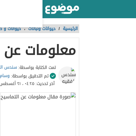
أكبر موقع عربي بالعالم
الرئيسية
/
حيوانات ونباتات
،
حيوانات و ط
معلومات عن ا
سندس الف
تمت الكتابة بواسطة:
وسام
تم التدقيق بواسطة:
آخر تحديث:
٠٤:٢٥ ، ٢١ أغسطس ٢٠٢٣