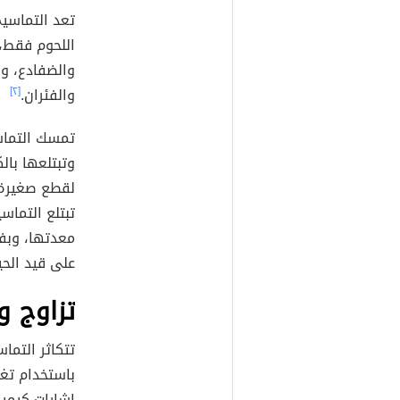
تعد التماسي
اللحوم فقط،
والضفادع، وا
والفئران.
[٢]
تمسك التماس
وتبتلعها با
لقطع صغيرة 
تبتلع التما
معدتها، وبفض
على قيد الح
تزاوج و
تتكاثر التماس
باستخدام تغ
إشارات كيميا