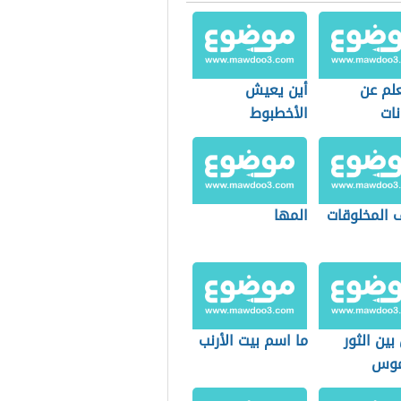
لم عن
أين يعيش
نات
الأخطبوط
 المخلوقات
المها
بين الثور
ما اسم بيت الأرنب
موس