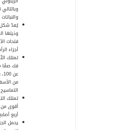
الزيتوني 
وبالتالي 
والنباتات 
يُعدّ شكل
وذيلها ال
فتحات الأ
أجزاء الرأ
تمتلك الت
فك صفًا م
عن
من الأسفل
التماسيح 
تمتلك الت
أربع أصاب
يحمل الجز