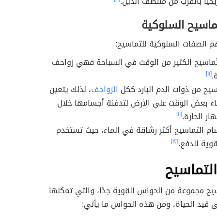
يجيًا بالقرب من منتصف الذيل.
ماسيح السلوكية
م الصفات السلوكية للتماسيح:
ّماسيح الكثير من الوقت في السباحة فهي زواحف
.
[١١]
سيح من ذوات الدم البارد ككل
الزواحف
، لذلك يتعين
اء بعض الوقت على الأرض لتدفئة أجسامها خلال
ار الحارة.
[١١]
م التماسيح أكثر رشاقة في الماء، حيث تستخدم
قوية للدفع.
[١٢]
لتماسيح
يح مجموعة من الحواس القوية جدًا، والتي تمكنها
ى قيد الحياة، ومن هذه الحواس ما يأتي: