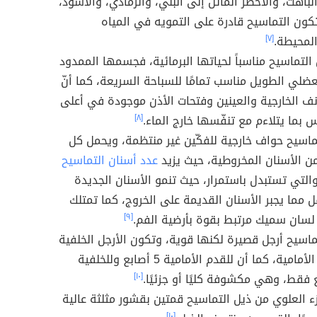
الباهت، والأخضر المائل إلى البني، والرمادي، والأسود،
تكون التماسيح قادرة على التمويه في المياه
المحيطة.
[٧]
 التماسيح مناسباً لحياتها البرمائية، فجسمها الممدود
عضلي الطويل مناسب تمامًا للسباحة السريعة، كما أنّ
نف الخارجية والعينين وفتحات الأذن موجودة في أعلى
س بما يتلاءم مع تنفّسها خارج الماء.
[٨]
ّماسيح حواف خارجية للفكّين غير منتظمة، ويحمل كل
ن الأسنان المخروطية، حيث يزيد
عدد أسنان التماسيح
 100، والتي تستبدل باستمرار، حيث تنمو الأسنان الجديدة
 مما يجبر الأسنان القديمة على الخروج، كما تمتلك
لسان سميك مرتبط بقوة بأرضية الفم.
[٩]
ماسيح أرجل قصيرة لكنها قوية، وتكون الأرجل الخلفية
أقوى من الأمامية، كما أن للقدم الأمامية 5 أصابع وللخلفية
ع فقط، وهي مكشوفة كليًا أو جزئيًا.
[١٠]
ء العلوي من ذيل التماسيح قمتين بقشور مثلثة عالية
[١٠]