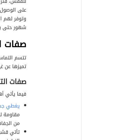
للفقس، فتزيل
على الوصول إ
وتوفر لهم ال
شهور حتى يكب
صفات ا
تتسم التماس
تميزها عن غي
صفات الت
فيما يأتي أه
يغطي جس
مقاومة لل
من الجفا
تأتي قشور