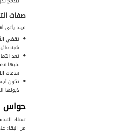
تندمج تدر
صفات الت
فيما يأتي أه
تقضي الت
شبه مائية
تعد التما
عليها قض
ساعات النه
تكون أجسا
ذيولها ال
حواس ا
تمتلك التماس
من البقاء عل