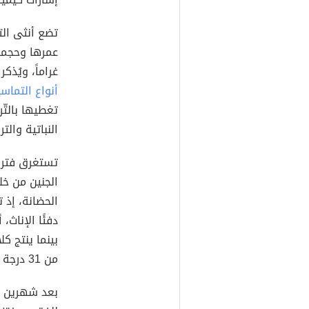
غراماً، ويُذ
أنواع التماس
تغطيها بالتّر
النباتية والت
الجنين من خل
الحضانة، إذ ت
دفئًا الإناث،
بينما ينتج ك
من 31 درجة مئوية.
بعد شهرين أ