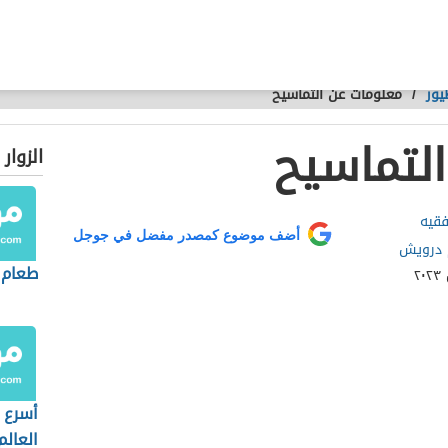
يور
/
معلومات عن التماسيح
لتماسيح
الزوار
قيه
أضف موضوع كمصدر مفضل في جوجل
 درويش
طعام 
أسرع 
العالم