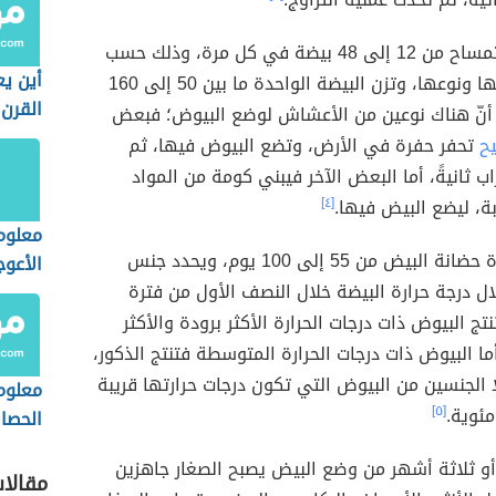
تضع أنثى التمساح من 12 إلى 48 بيضة في كل مرة، وذلك حسب
أين ي
عمرها وحجمها ونوعها، وتزن البيضة الواحدة ما بين 50 إلى 160
القرن
كر أنّ هناك نوعين من الأعشاش لوضع البيوض؛ فبعض
يح
تحفر حفرة في الأرض، وتضع البيوض فيها، ثم
اب ثانيةً، أما البعض الآخر فيبني كومة من المواد
ربة، ليضع البيض فيها.
[٤]
معلوم
تستغرق فترة حضانة البيض من 55 إلى 100 يوم، ويحدد جنس
الأعوج
ال درجة حرارة البيضة خلال النصف الأول من فترة
نتج البيوض ذات درجات الحرارة الأكثر برودة والأكثر
 أما البيوض ذات درجات الحرارة المتوسطة فتنتج الذكور،
لا الجنسين من البيوض التي تكون درجات حرارتها قريبة
معلوم
[٥]
الحصا
و ثلاثة أشهر من وضع البيض يصبح الصغار جاهزين
مقالا