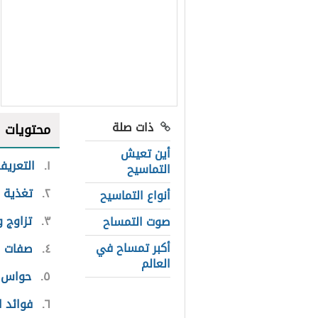
ذات صلة
محتويات
أين تعيش
١
التعريف
التماسيح
٢
تغذية 
أنواع التماسيح
٣
تزاوج و
صوت التمساح
أكبر تمساح في
٤
صفات ا
العالم
٥
حواس ا
٦
فوائد ا