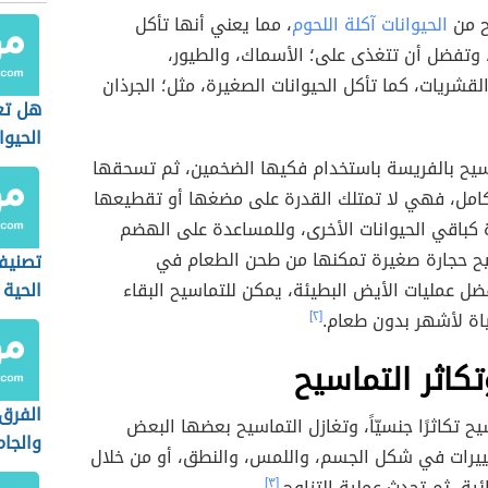
ح من
الحيوانات آكلة اللحوم
، مما يعني أنها تأكل
 وتفضل أن تتغذى على؛ الأسماك، والطيور،
لقشريات، كما تأكل الحيوانات الصغيرة، مثل؛ الجرذان
هل تع
الحيوا
يح بالفريسة باستخدام فكيها الضخمين، ثم تسحقها
لكامل، فهي لا تمتلك القدرة على مضغها أو تقطيعها
كباقي الحيوانات الأخرى، وللمساعدة على الهضم
سيح حجارة صغيرة تمكنها من طحن الطعام في
تصنيف
ل عمليات الأيض البطيئة، يمكن للتماسيح البقاء
الحية
ياة لأشهر بدون طعام.
[٢]
تكاثر التماسيح
الفرق 
يح تكاثرًا جنسيّاً، وتغازل التماسيح بعضها البعض
والجا
ييرات في شكل الجسم، واللمس، والنطق، أو من خلال
ئية، ثم تحدث عملية التزاوج.
[٣]