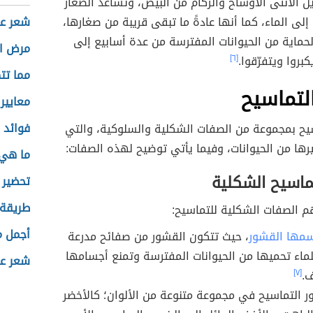
 الأنثى الأوساخ والركام من البيض، وتساعد الصغار
لى الماء، كما أنها عادةً ما تبقى قريبة من صغارها،
شعر عن
حماية من الحيوانات المفترسة من عدة أسابيع إلى
مرض ا
روا ويتفرّقوا.
[٦]
مما تت
لتماسيح
معايير
فوائد 
يح بمجموعة من الصفات الشكلية والسلوكية، والتي
رها من الحيوانات، وفيما يأتي توضيح لهذه الصفات:
ما هي 
ماسيح الشكلية
تحضير 
طريقة 
م الصفات الشكلية للتماسيح:
أجمل م
مها القشور
، حيث تتكون القشور من صفائح مدرعة
ماء تحميها من الحيوانات المفترسة وتمنع أجسامها
شعر عن
ف.
[٧]
 التماسيح في مجموعة متنوعة من الألوان؛ كالأخضر