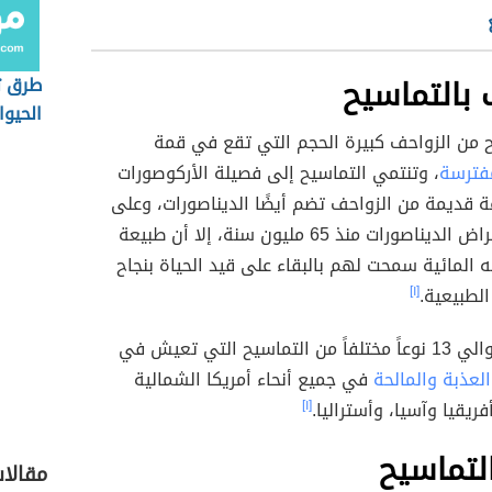
 بالتماسيح
طرق ت
الحيوا
ح من الزواحف كبيرة الحجم التي تقع في قمة
مفترسة
، وتنتمي التماسيح إلى فصيلة الأركوصورات
قديمة من الزواحف تضم أيضًا الديناصورات، وعلى
الرغم من انقراض الديناصورات منذ 65 مليون سنة، إلا أن طبيعة
 المائية سمحت لهم بالبقاء على قيد الحياة بنجاح
لطبيعية.
[١]
يوجد حاليًا حوالي 13 نوعاً مختلفاً من التماسيح التي تعيش في
العذبة والمالحة
في جميع أنحاء أمريكا الشمالية
فريقيا وآسيا، وأستراليا.
[١]
لتماسيح
مقالات