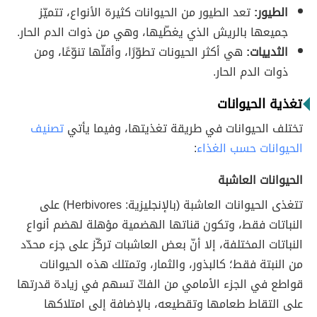
الطيور:
تعد الطيور من الحيوانات كثيرة الأنواع، تتميّز
جميعها بالريش الذي يغطّيها، وهي من ذوات الدم الحار.
الثدييات:
هي أكثر الحيونات تطوّرًا، وأقلّها تنوّعًا، ومن
ذوات الدم الحار.
تغذية الحيوانات
تختلف الحيوانات في طريقة تغذيتها، وفيما يأتي
تصنيف
الحيوانات حسب الغذاء
:
الحيوانات العاشبة
تتغذى الحيوانات العاشبة (بالإنجليزية: Herbivores) على
النباتات فقط، وتكون قناتها الهضمية مؤهلة لهضم أنواع
النباتات المختلفة، إلا أنّ بعض العاشبات تركّز على جزء محدّد
من النبتة فقط؛ كالبذور، والثمار، وتمتلك هذه الحيوانات
قواطع في الجزء الأمامي من الفكّ تسهم في زيادة قدرتها
على التقاط طعامها وتقطيعه، بالإضافة إلى امتلاكها