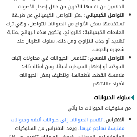
الدلافين عن نفسها للآخرين من خلال إصدار الأصوات.
التواصل الكيميائي:
يعبّر التواصل الكيميائي عن طريقة
تستخدمها بعض الأنواع من الحيوانات للتواصل، وهي ترك
العلامات الكيميائية؛ كالروائح، وتكون هذه الروائح بمثابة
تهديد أو جذب للتزاوج، ومن ذلك، سلوك الظربان عند
شعوره بالخوف.
التواصل اللمسي:
تتلامس الحيوانات في محاولات إثبات
المودّة، أو إظهار السيطرة أحيانًا، ومن أمثلة ذلك؛
ملامسة القطط لأطفالها، وتنظيف بعض الحيوانات
لأفراد عائلاتهم.
سلوك الحيوانات
من سلوكيات الحيوانات ما يأتي:
الافتراس:
تقسم الحيوانات إلى حيوانات أليفة
وحيوانات
مفترسة تهاجم غيرها
، ويعد الافتراس من السلوكيات
المألوفة لدى الحيوانات، فبعض الحيوانات تتغذى من خلال