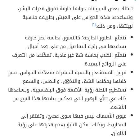
تمتلك بعض الحيوانات حواسًا خارقة تفوق قدرات البشر،
وتساعدها هذه الحواس على العيش بطريقة مناسبة
لبيئتها، ومن ذلك:
[٦]
تتمتّع الطيور الجارحة؛ كالنسور، بحاسة بصر خارقة
تساعدها في رؤية التفاصيل من على بُعد أميال.
تتمتّع الكلاب بحاسة شمّ غير عادية، تمكّنها من التعرف
على الروائح البعيدة.
قرون الاستشعار بالنسبة للحشرات متعدّدة الحواس، فمن
خلالها يمكنها الشمّ، والتذوّق، واللمس، والسمع.
تستطيع النحلة رؤية الأشعة فوق البنفسجية، ويساعدها
ذلك في تتبُّع الزهور التي تعكس بتلاتها هذا النوع من
الأشعة.
عيون الأسماك ليس فيها سوى عصيّ، وتفتقر إلى
المخاريط، وبذلك يمكن التنبؤ بعدم قدرتها على رؤية
الألوان.