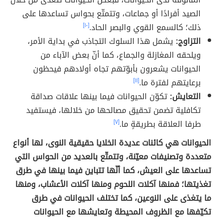
الصيد أفرادًا أو جماعات، وتتمتّع بحواس تساعدها على
ذلك؛ كالسمع القوي والبصر الحاد.
[١٠]
التزاوج:
يشمل هذا السلوك التجاذب في بداية الأمر،
ويلحقه المغازلة والجماع، كما أنّ بعض الآباء من
الحيوانات يشعرون بأبوّتهم تجاه أولادهم فيحظون
برعايتهم لفترة ما.
[١١]
التعايش:
تكوّن الحيوانات فيما بينها علاقات صداقة
تكافلية تضمن تحقيق مصالحها من خلالها، فيستفيد
طرفا العلاقة بطريقةٍ ما.
[٧]
الحيوانات هي كائنات عديدة الخلايا حقيقية النوى، لها أنواع
متعددة وتصنيفات معيّنة، وتتمتّع بالعديد من الحواس التي
تساعدها على العيش، كما أنّها تتباين فيما بينها في طرق
تغذيتها؛ فمنها آكلات اللحوم ومنها آكلات الأعشاب، ومنها
ما يتغذى على النوعين، كما تختلف الحيوانات في طرق
تكيّفها مع الظروف المحيطة وتعايشها مع الحيوانات