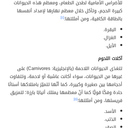
للأضراس الأمامية لطحن الطعام، ومعظم هذه الحيوانات
كبيرة الحجم، وتأكل خلال معظم نهارها لإمداد أنفسها
بالطاقة الكافية، ومن أمثلتها:
[٤]
البقرة.
الغزال.
الأيل.
آكلات اللحوم
تتغذى الحيوانات اللاحمة (بالإنجليزية: Carnivores) على
غيرها من الحيوانات، سواء أكانت عاشبة أو لاحمة، وتتفاوت
أحجامها بين صغيرة وكبيرة، كما أنّها تتميّز بامتلاكها أسنانًا
حادة وفكًا قويًّا كما أنّ معظمها يمتلك أنيابًا بارزة؛ لتمزيق
فريستها، ومن أمثلتها:
[٥]
الأسد.
الذئب.
الصقر.