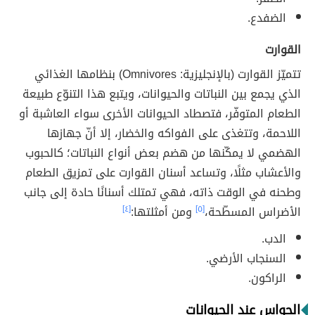
الضفدع.
القوارت
تتميّز القوارت (بالإنجليزية: Omnivores) بنظامها الغذائي
الذي يجمع بين النباتات والحيوانات، ويتبع هذا التنوّع طبيعة
الطعام المتوفّر، فتصطاد الحيوانات الأخرى سواء العاشبة أو
اللاحمة، وتتغذى على الفواكه والخضار، إلا أنّ جهازها
الهضمي لا يمكّنها من هضم بعض أنواع النباتات؛ كالحبوب
والأعشاب مثلًا، وتساعد أسنان القوارت على تمزيق الطعام
وطحنه في الوقت ذاته، فهي تمتلك أسنانًا حادة إلى جانب
الأضراس المسطّحة،
[٥]
ومن أمثلتها:
[٤]
الدب.
السنجاب الأرضي.
الراكون.
الحواس عند الحيوانات