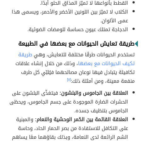
القطط بأنواعها لا تميّز المذاق الحلو أبدًا.
الكلاب لا تميّز بين اللونين الأخضر والأحمر، ويسمى هذا
عمى الألوان.
الدجاجة تمتلك عيون حساسة للومضات الضوئية.
طريقة تعايش الحيوانات مع بعضها في الطبيعة
تستخدم الحيوانات طرقًا مختلفة للتعايش، وهي
طريقة
تكيف الحيوانات مع بعضها
، وذلك من خلال إنشاء علاقات
تكافيلة يتبادل فيها نوعان مصالحهما فيُلبّي كل طرف
منفعة معينة، ومن أمثلة ذلك:
[٧]
العلاقة بين الجاموس والبلشون:
فيتغذّى البلشون على
الحشرات الضارة الموجودة على جسم الجاموس، ويحظى
الجاموس بتنظيف جسده.
العلاقة القائمة بين الحُمر الوحشية والنعام:
والمبنية
على التكافل للاستفادة من بصر الحمار الحاد، وحاسة
الشم الرائعة لدى النعامة، وبذلك بقاؤهما معًا يساهم