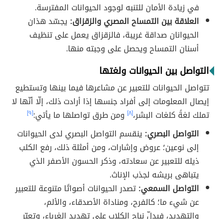
في زيادة الأمان للتنبه لوجود الحيوانات المفترسة.
العلاقة بين التمساح المصري والزقزاق:
يجسّد هذان
الحيوانان صداقة غريبة، فالزقزاق يعمل على تنظيف
أسنان التمساح ويحصل على وجبته منها.
التواصل بين الحيوانات ولغتها
تتواصل الحيوانات للتعبير عن مشاعرها فيما بينها وتستطيع
إيصال المعلومات إلى أفراد جنسها إذا أرادت ذلك، إلّا أنّها لا
تملك لغةً كلغات البشر،
[٨]
ومن طرق تواصلها ما يأتي:
[٩]
التواصل البصري:
ينقسم التواصل البصري لدى الحيوانات
إلى نوعين؛ عروض وإشارات، ومن أمثلة ذلك، رفع الكلب
ذيله للتعبير عن سعادته، وذكر الحسون الأصفر الذي
يتباهى بريشه لجذب الإناث.
التواصل السمعي:
تصدر الحيوانات أصواتًا متنوعة للتعبير
عن شيء ما؛ كالفرح، ومناداة الأصدقاء، والألم،
والتهديد، فيدلّ نباح الكلاب على تهديد الغرباء، وتعبّر