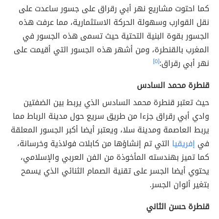
كما احتوت مشاريع نهر أبي رقراق على جسور ساعدت على
نقل القوارب وسهولة الحركة الاستثمارية، مما عرفت هذه
الجسور بقوة البنية التحتية حيث تسمى هذه الجسور في
المغرب بالقنطرة، ومن أشهر هذه الجسور التي أقيمت على
نهر أبي رقراق:
[٥]
قنطرة محمد السادس
حيث تعتبر قنطرة محمد السادس الذي يربط بين الضفتين
وادي أبي رقراق جزءا من طريق سريع حول مدينة الرباط مما
يربط العاصمة ومدينة سلا، ويعتبر أيضا أكبر الجسور المعلقة
في
إفريقيا
التي تم إنشاؤها من كابلات فولاذية وخرسانة،
كما تميز بهندسته المأخوذة من الفن العربي والإسلامي،
يحتوي أيضا الجسر على تقنية الصمام الثنائي الذي يسمح
بتغير ألوان الجسر.
قنطرة حسن الثاني