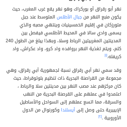
نهر أبو رقراق أو بوركراك وهو نهر يقع غرب المغرب، حيث
يكون منبع النهر من
جبال الأطلس
المتوسط عند جبل
متورزكان في إقليم الخمسينيات وينتهي مصبه والذي
يسمى وادي سالا في المحيط الأطلسي فيفصل بين
المدينتين المغربيتين الرباط وسلا، وبهذا يبلغ من الطول 240
كلم، ويتم تغذية النهر بروافده واد كرو، واد عكراش، واد
كريفله.
[١]
وقد سمي نهر أبي رقراق نسبة لجمهورية أبي رقراق، وهي
مجموعة من القراصنة البحرية ذات تنظيم بلوتوقراط، حيث
كان مركزهم عند مصب النهر بين مدينتين سلا والرباط ،
اعتمدوا في عملهم على القرصنة البحرية من النهب
والسرقة، مما اتسع عملهم إلى السواحل والأساطيل
الإيبيرية حتى وصل إلى
أيسلندا
وكورنوال من الدول
الأوروبية .
[٢]