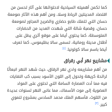
كما تكمن أهميته السياحية لاحتوائها على آثار تحسن من
اقتصاد المدينتين الرباط وسلا، ومن أهم هذه الآثار صومعة
حسان التي تتملك طابع حضاري والضريح المجاور لصومعة
حسان، وقصبة شالة التي شهدت العديد من الحضارات
المتوسطة، كما يحتوي أيضا على موقع أثري يطل على
أطلال مدينة رومانية، تسمى سالا بطليموس، كما تعرف
أيضا باسم سالا كولونيا.
[٤]
مشاريع نهر أبي رقراق
من أهم مشاريعه وادي نهر الرقاق، حيث شهد النهر انبعاثًا
لرائحة كريهة وتحول إلى اللون الأسود بسبب كب النفايات
فيه مما أدت العصارة السامة التي تحتوي على المواد
العضوية إلى موت الأسماك، مما عانى النهر لسنوات عديدة
من التلوث، فأسهم الملك محمد السادس بمشروع تنموي
كبير.
[٣]