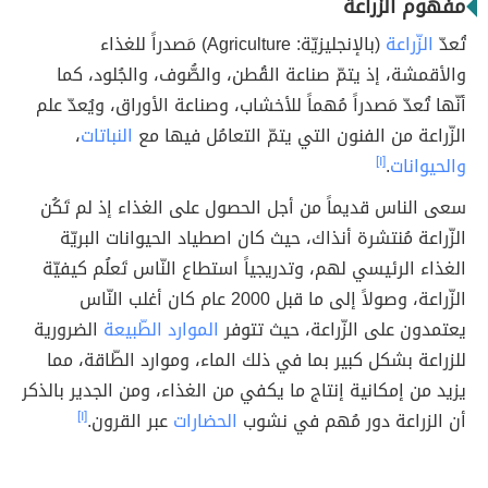
مفهوم الزراعة
تُعدّ
الزّراعة
(بالإنجليزيّة: Agriculture) مَصدراً للغذاء
والأقمشة، إذ يتمّ صناعة القُطن، والصُّوف، والجُلود، كما
أنّها تُعدّ مَصدراً مُهماً للأخشاب، وصناعة الأوراق، ويُعدّ علم
الزّراعة من الفنون التي يتمّ التعامُل فيها مع
النباتات
،
والحيوانات
.
[١]
سعى الناس قديماً من أجل الحصول على الغذاء إذ لم تَكُن
الزّراعة مُنتشرة أنذاك، حيث كان اصطياد الحيوانات البريّة
الغذاء الرئيسي لهم، وتدريجياً استطاع النّاس تَعلُم كيفيّة
الزّراعة، وصولاً إلى ما قبل 2000 عام كان أغلب النّاس
يعتمدون على الزّراعة، حيث تتوفر
الموارد الطّبيعة
الضرورية
للزراعة بشكل كبير بما في ذلك الماء، وموارد الطّاقة، مما
يزيد من إمكانية إنتاج ما يكفي من الغذاء، ومن الجدير بالذكر
أن الزراعة دور مُهم في نشوب
الحضارات
عبر القرون.
[١]