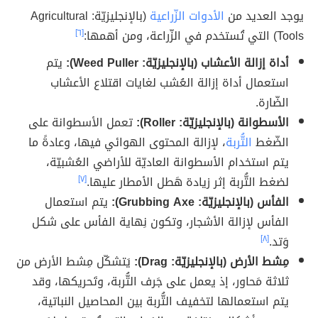
يوجد العديد من
الأدوات الزّراعية
(بالإنجليزيّة: Agricultural
Tools) التي تُستخدم في الزّراعة، ومن أهمها:
[٦]
أداة إزالة الأعشاب (بالإنجليزيّة: Weed Puller):
يتم
استعمال أداة إزالة العُشب لغايات اقتلاع الأعشاب
الضّارة.
الأسطوانة (بالإنجليزيّة: Roller):
تعمل الأسطوانة على
الضّغط
التُّربة
، لإزالة المحتوى الهوائي فيها، وعادةً ما
يتم استخدام الأسطوانة العاديّة للأراضي العُشبيّة،
لضغط التُّربة إثر زيادة هَطل الأمطار عليها.
[٧]
الفأس (بالإنجليزيّة: Grubbing Axe‬‏):
يتم استعمال
الفأس لإزالة الأشجار، وتكون نِهاية الفأس على شكل
وَتد.
[٨]
مِشط الأرض (بالإنجليزيّة: Drag):
يَتشكّل مِشط الأرض من
ثلاثة مَحاور، إذ يعمل على جَرف التُّربة، وتَحريكها، وقد
يتم استعمالها لتخفيف التُّربة بين المحاصيل النباتية،