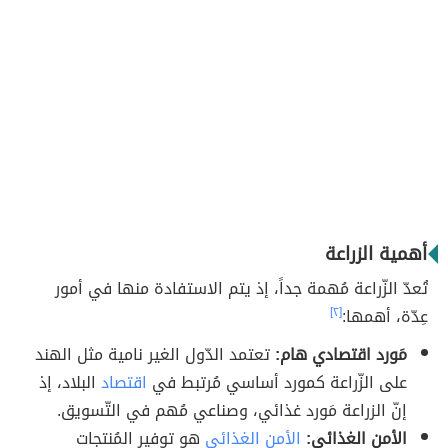
أهمية الزراعة
تُعدّ الزّراعة مُهمة جداً، إذ يتم الاستفادة منها في أمور
عِدّة، أهمها:
[٢]
مَورد اقتصادي هام:
تعتمد الدّول الغير نامية مثل الهند
على الزّراعة كمورد أساسي مُرتبط في
اقتصاد
البلاد، إذ
إنّ الزراعة مَورد غذائي، وصناعي مُهم في التّسويق.
الأمن الغذائي:
الأمن الغذائي
هو توفير المُنتجات