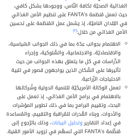
الغذائية الصحيّة لكافة النّاس، ووجودها بشكل كافي،
حيث تعمل مُنظمة FANTA’s على تنظيم الأمن الغذائي
في البُلدان الناميّة، إذ يَشمل عمل المُنظَمة على تحسين
الأمن الغذائي من خلال:
[٣]
الاهتمام بجوانب عِدّة بما في ذلك الجوانب السّياسية،
والاقتصاديّة، والاجتماعية، والسُّلوكية، وإجراء
الدِّراسات في كل ما يتعلق بهذه الجوانب من حيث
تأثيرها على السُّكان الذين يواجهون قصور في تلبية
الاحتياجات الزّراعية.
تعمل الوكالة الأمريكيّة للتنمية الدولية وشُركائها
بالاهتمام في برامج الأمن الغذائي، إذ تعمل على
البحث، وتقييم البرامج بما في ذلك تطوير المؤشرات
والأدوات، وبِناء القُدرات للمُراقبة والتقييم، والمُساعدة
في إعداد التقارير
وتحليل البيانات
، وذلك بالرّجوع إلى
مُنظّمة FANTA’s التي تَسهُم في تزويد الأمور الفَنية.