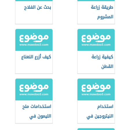
طريقة زراعة
بحث عن الفلاح
المشروم
كيفية زراعة
كيف أزرع النعناع
القطن
استخدام
استخدامات ملح
النيتروجين في
الليمون في
الزراعة
الزراعة