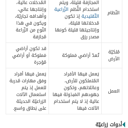
المجازفة قليلة، ويتم
المُدخلات عالية،
استخدام النُّظم
الزّراعية
وإنتاجها عالي،
النّظام
التّقليدية
إذ تكون
وأهدافه تجاريّة،
مُدخلاتها قليلة،
ويكون في هذا
وإنتاجيتها قليلة كونها
النّوع من الزّراعة
مصدر رزق
مُجازفة
قد تكون أراضي
مُلكيّة
تُعدّ أراضي مَملوكة
مَملوكة أو أراضي
الأرض
مُؤجرة
يَعمل فيها الأفراد
يَعمل فيها أفراد
المُتملكون للأرض،
وفق مهارات مُدربة
وعائلاتهم، وتكون
للعمل إذ يتم
العمل
جهودهم المَبذولة فيها
استعمال الآلات
عالية إذ لا يتم استخدام
الزراعيّة الحديثة
الآلات فيها
على نِطاق واسع.
أدوات زراعيّة