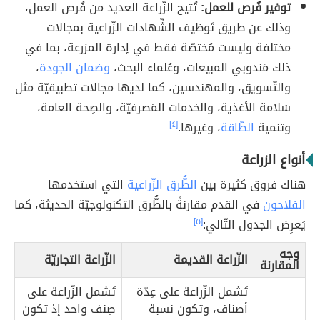
توفير فُرص للعمل:
تُتيح الزّراعة العديد من فُرص العمل،
وذلك عن طريق تَوظيف الشِّهادات الزّراعية بمجالات
مختلفة وليست مُختصّة فقط في إدارة المزرعة، بما في
ذلك مَندوبي المبيعات، وعُلماء البحث،
وضمان الجودة
،
والتّسويق، والمهندسين، كما لديها مجالات تطبيقيّة مثل
سَلامة الأغذية، والخدمات المَصرفيّة، والصِحة العامة،
وتنمية
الطّاقة
، وغيرها.
[٤]
أنواع الزراعة
هناك فروق كثيرة بين
الطُّرق الزّراعية
التي استخدمها
الفلاحون
في القدم مقارنةً بالطُّرق التكنولوجيّة الحديثة، كما
يَعرِض الجدول التّالي:
[٥]
وجه
الزّراعة القديمة
الزّراعة التجاريّة
المقارنة
تَشمل الزّراعة على عِدّة
تَشمل الزّراعة على
أصناف، وتكون نسبة
صِنف واحد إذ تكون