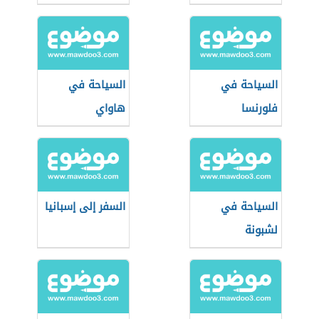
السياحة في
السياحة في
فلورنسا
هاواي
السياحة في
السفر إلى إسبانيا
لشبونة