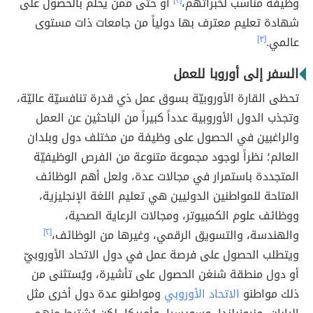
وظيفة مناسب لخبراتهم،
[٢]
أو حتى ممن يحلم بالحصول على
شهادة تعليم معترف بها دولياً من جامعات ذات مستوى
عالمي.
[٣]
السفر إلى أوروبا للعمل
تحظى القارة الأوروبيّة بسوق عمل ذي قدرة تنافسيّة عاليّة،
وتجذب الدول الأوروبية عدداً كبيراً من الباحثين عن العمل
والراغبين في الحصول على وظيفة من مختلف دول وبلدان
العالم؛ نظراً لوجود مجموعة متنوعة من الفرص الوظيفيّة
المتجددة باستمرار في مجالات عدة، ولعل أهم الوظائف
المتاحة للمواطنين الدوليين هي تعليم اللغة الإنجليزية،
ووظائف علوم الكمبيوتر، ومجالات الرعاية الصحية،
والهندسة، والتسويق الرقمي، وغيرها من الوظائف،
[٢]
ويتطلب الحصول على فرصة عمل في دول الاتحاد الأوروبيّ
أو دول منطقة شنغن الحصول على تأشيرة، ويُستثنى من
ذلك مواطنو
الاتحاد الأوروبي
ومواطنو عدة دول أخرى مثل