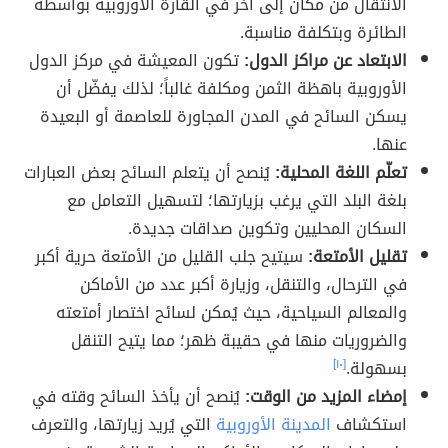
الانتقال من مكان إلى آخر في القارة الأوروبية بواسطة
الطائرة وبتكلفة مناسبة.
الابتعاد عن مراكز الدول:
تكون المعيشة في مركز الدول
الأوروبية باهظة الثمن ومكلفة غالباً؛ لذلك يفضّل أن
يسكن السائح في المدن المجاورة للعاصمة أو البعيدة
عنها.
تعلّم اللغة المحلية:
يُنصح أن يتعلم السائح بعض العبارات
بلغة البلد التي يرغب بزيارتها؛ لتسهيل التعامل مع
السكان المحليين وتكوين صداقات جديدة.
تقليل الأمتعة:
سيتيح جلب القليل من الأمتعة حرية أكبر
في الترحال، والتنقل، وزيارة أكبر عدد من الأماكن
والمعالم السياحية، حيث يُمكن لسائح اختصار أمتعته
والضروريات منها في حقيبة ظهر؛ مما يتيح التنقل
بسهولة.
[١٠]
إمضاء المزيد من الوقت:
يُنصح أن يأخذ السائح وقته في
استكشاف
المدينة الأوروبية
التي يُريد زيارتها، والتعرف