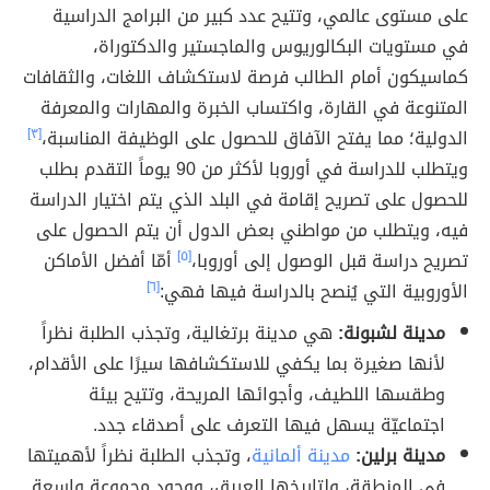
على مستوى عالمي، وتتيح عدد كبير من البرامج الدراسية
في مستويات البكالوريوس والماجستير والدكتوراة،
كماسيكون أمام الطالب فرصة لاستكشاف اللغات، والثقافات
المتنوعة في القارة، واكتساب الخبرة والمهارات والمعرفة
الدولية؛ مما يفتح الآفاق للحصول على الوظيفة المناسبة،
[٣]
ويتطلب للدراسة في أوروبا لأكثر من 90 يوماً التقدم بطلب
للحصول على تصريح إقامة في البلد الذي يتم اختيار الدراسة
فيه، ويتطلب من مواطني بعض الدول أن يتم الحصول على
تصريح دراسة قبل الوصول إلى أوروبا،
[٥]
أمّا أفضل الأماكن
الأوروبية التي يُنصح بالدراسة فيها فهي:
[٦]
مدينة لشبونة:
هي مدينة برتغالية، وتجذب الطلبة نظراً
لأنها صغيرة بما يكفي للاستكشافها سيرًا على الأقدام،
وطقسها اللطيف، وأجوائها المريحة، وتتيح بيئة
اجتماعيّة يسهل فيها التعرف على أصدقاء جدد.
مدينة برلين:
مدينة ألمانية
، وتجذب الطلبة نظراً لأهميتها
في المنطقة، ولتاريخها العريق، ووجود مجموعة واسعة