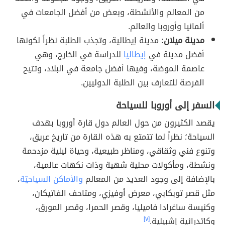
من المعالم والأنشطة، وبعض من أفضل الجامعات في
ألمانيا وأوروبا والعالم.
مدينة ميلان:
مدينة إيطالية، وتجذب الطلبة نظراً لكونها
أفضل مدينة في
إيطاليا
للدراسة في الخارج، وهي
عاصمة الموضة، وفيها أفضل جامعة في البلاد، وتتيح
الفرصة للتعارف بين الطلبة الدوليين.
السفر إلى أوروبا للسياحة
يقصد الكثيرون من حول العالم دول قارة أوروبا بهدف
السياحة؛ نظراً لما تتمتع به هذه القارة من تاريخ عريق،
وتنوع فني وثقاقي، ومناظر طبيعية، وحياة ليلية مزدحمة
ونشطة، ومأكولات محلية شهية وذات نكهات عالمية،
بالإضافة إلى وجود العديد من المعالم
والأماكن السياحيّة
،
مثل قصر توبكابي، معرض أوفيزي، ومتاحف الفاتيكان،
وكنيسة ساغرادا فاميليا، وقصر الحمرا، وقصر المورق،
وكاتدرائية إشبيلية.
[٧]