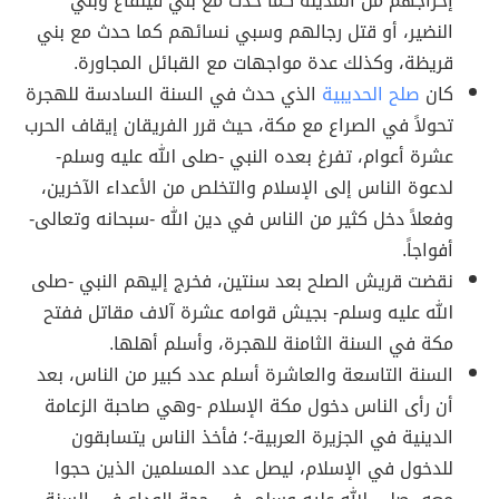
إخراجهم من المدينة كما حدث مع بني قينقاع وبني
النضير، أو قتل رجالهم وسبي نسائهم كما حدث مع بني
قريظة، وكذلك عدة مواجهات مع القبائل المجاورة.
كان
صلح الحديبية
الذي حدث في السنة السادسة للهجرة
تحولاً في الصراع مع مكة، حيث قرر الفريقان إيقاف الحرب
عشرة أعوام، تفرغ بعده النبي -صلى الله عليه وسلم-
لدعوة الناس إلى الإسلام والتخلص من الأعداء الآخرين،
وفعلاً دخل كثير من الناس في دين الله -سبحانه وتعالى-
أفواجاً.
نقضت قريش الصلح بعد سنتين، فخرج إليهم النبي -صلى
الله عليه وسلم- بجيش قوامه عشرة آلاف مقاتل ففتح
مكة في السنة الثامنة للهجرة، وأسلم أهلها.
السنة التاسعة والعاشرة أسلم عدد كبير من الناس، بعد
أن رأى الناس دخول مكة الإسلام -وهي صاحبة الزعامة
الدينية في الجزيرة العربية-؛ فأخذ الناس يتسابقون
للدخول في الإسلام، ليصل عدد المسلمين الذين حجوا