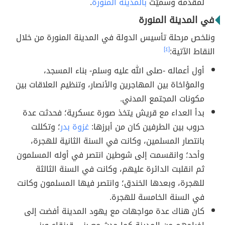
لمقدمه وسميّت
بالمدينة المنورة
.
في المدينة المنورة
ونلخص مرحلة تأسيس الدولة في المدينة المنورة من خلال
النقاط الآتية:
[٤]
أول أعماله -صلى الله عليه وسلم- بناء المسجد،
والمؤاخاة بين المهاجرين والأنصار، وتنظيم العلاقات بين
مكونات المجتمع المدني.
بدأ العداء مع قريش يتخذ صورة عسكرية؛ فحدثت عدة
حروب بين الطرفين كان من أبرزها:
غزوة بدر
؛ وتكللت
بانتصار المسلمين، وكانت في السنة الثانية للهجرة،
وأحد؛ وانقسمت إلى شوطين انتصر في أوله المسلمون
ثم انقلبت الدائرة عليهم، وكانت في السنة الثالثة
للهجرة، وبعدها الخندق؛ وانتصر فيها المسلمون وكانت
في السنة الخامسة للهجرة.
كان هناك عدة مواجهات مع يهود المدينة أفضت إلى