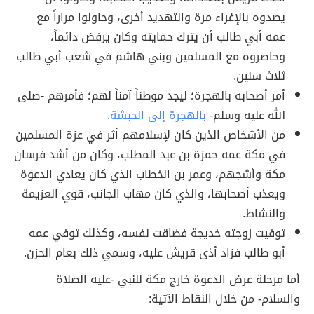
يصدوه بالإغراء مرة والتهديد أخرى، وحاولوا مراراً مع
عمه أبي طالب أن يترك حمايته وكان يرفض دائماً،
وحاصروه مع المسلمين وبني هاشم في شعب أبي طالب
ثلاث سنين.
أمر أصحابه بالهجرة؛ ليجد موطناً آمناً لهم؛ فأمرهم -صلى
الله عليه وسلم-
بالهجرة إلى الحبشة
.
من الأشخاص الذين كان لإسلامهم أثر في عزة المسلمين
في مكة عمه حمزة بن عبد المطلب، وكان من أشد فرسان
مكة وأشجهم، وعمر بن الخطاب الذي كان يعادي الدعوة
ويعذب أصحابها، والذي كان مهاب الجانب، قوي العزيمة
والنشاط.
توفيت زوجته خديجة فضاقت نفسه، وكذلك توفي عمه
أبو طالب فزاد أذى قريش عليه، وسمي ذلك بعام الحزن.
أما مرحلة عرض الدعوة خارج مكة للنبي -عليه الصلاة
والسلام- من خلال النقاط الآتية: