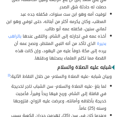
حصلت له حادثة شق الصدر.
توفيت أمه وهو ابن ست سنوات، فكفله جده عبد
المطلب، وكان يكرمه أكثر من أبنائه، حتى توفي وهو ابن
ثماني سنين، فكفله عمه أبو طالب.
أخذه عمه في تجارته إلى الشام، والتقى عندها
بالراهب
بحيرة
الذي تأكد من أنه النبي المنتظر، ونصح عمه أن
يرده إلى مكة خوفاً عليه من اليهود، وإن كانت هذه
القصة مما تكلم العلماء بصحتها ودقتها.
شبابه عليه الصلاة والسلام
وبيان شبابه -عليه الصلاة والسلام- من خلال النقاط الآتية:
[١]
لما بلغ -عليه الصلاة والسلام- سن الشباب تاجر لخديجة
في قافلة إلى الشام، وربح فيها ربحاً وفيراً، فأعجبت
خديجة بأخلاقه وأمانته، وعرضت عليه الزواج، فتزوجها
وسنه (25) عاماً.
وعندما كان في سن (35)، تهدمت جدران الكعبة بسبب