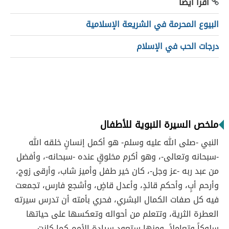
اقرأ أيضاً
البيوع المحرمة في الشريعة الإسلامية
درجات الحب في الإسلام
ملخص السيرة النبوية للأطفال
النبي -صلى الله عليه وسلم- هو أكمل إنسانٍ خلقه الله
-سبحانه وتعالى-، وهو أكرم مخلوقٍ عنده -سبحانه-، وأفضل
من عبد ربه -عز وجل-، كان خير طفل وأميز شاب، وأرقى زوج،
وأرحم أبٍ، وأحكم قائدٍ، وأعدل قاضٍ، وأشجع فارس، تجمعت
فيه كل صفات الكمال البشري، فحري بأمته أن تدرس سيرته
العطرة الثرية، وتتعلم من أحواله وتعكسها على حياتها
سلوكاً وتعاملاً، ومنها ستعود سيادة الأمم كما كانت.