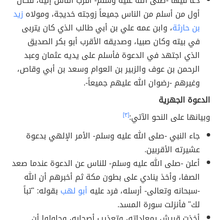
دعا فيها -صلى الله عليه وسلم- أقرب الناس إليه، فكان
أول من أسلم من الناس جميعاً زوجته خديجة، ومولاه
زيد
بن حارثة
، وابن عمه علي بن أبي طالب الذي كان يتربى
في بيته وكان صبيا، وصديقه الأقرب أبو بكر الصديق
الذي اجتهد في الدعوة فأسلم على يديه عثمان وعبد
الرحمن بن عوف والزبير بن العوام وسعد بن أبي وقاص،
وغيرهم -رضوان الله عليهم جميعاً-.
الدعوة الجهرية
وبيانها على النحو الآتي:
[٣]
جاء النبي -صلى الله عليه وسلم- الأمر الإلهي بدعوة
عشيرته الأقربين.
أعلن -صلى الله عليه وسلم- للناس عن الدعوة عندما صعد
الصفا، وأخذ ينادي على بطون مكة ثم أخبرهم أن الله
-سبحانه وتعالى- أرسله، فرد عليه
أبو لهب
بقوله: "تباً
لك" فأنزلت سورة المسد.
أخذت قريش بمعاداته، وتعذيب أصحابه، وحاولوا أن