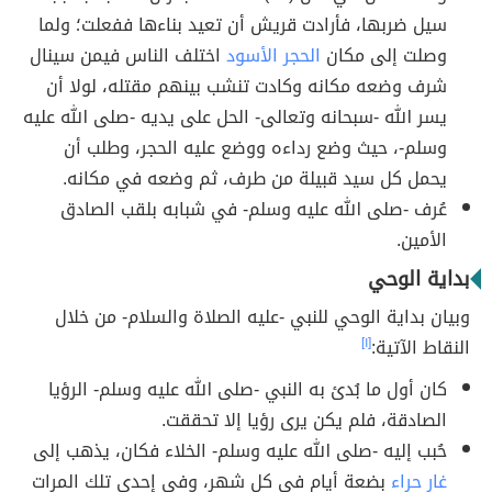
سيل ضربها، فأرادت قريش أن تعيد بناءها ففعلت؛ ولما
وصلت إلى مكان
الحجر الأسود
اختلف الناس فيمن سينال
شرف وضعه مكانه وكادت تنشب بينهم مقتله، لولا أن
يسر الله -سبحانه وتعالى- الحل على يديه -صلى الله عليه
وسلم-، حيث وضع رداءه ووضع عليه الحجر، وطلب أن
يحمل كل سيد قبيلة من طرف، ثم وضعه في مكانه.
عُرف -صلى الله عليه وسلم- في شبابه بلقب الصادق
الأمين.
بداية الوحي
وبيان بداية الوحي للنبي -عليه الصلاة والسلام- من خلال
النقاط الآتية:
[١]
كان أول ما بُدئ به النبي -صلى الله عليه وسلم- الرؤيا
الصادقة، فلم يكن يرى رؤيا إلا تحققت.
حُبب إليه -صلى الله عليه وسلم- الخلاء فكان، يذهب إلى
غار حراء
بضعة أيام في كل شهر، وفي إحدى تلك المرات