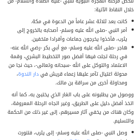
نلخص مرحلة الهجرة النبوية للنبي -عليه الصلاة والسلام- من
خلال النقاط الآتية:
كانت بعد ثلاثة عشر عاماً من الدعوة في مكة.
أمر النبي -صلى الله عليه وسلم- أصحابه بالخروج إلى
يثرب، فأخذوا يخرجون جماعات وأفرادا متخفين.
هاجر -صلى الله عليه وسلم- مع أبي بكر -رضي الله عنه-
في رحلة تجلت فيها أفضل صور التخطيط البشري، وقمة
الاعتماد والتوكل على الله -سبحانه وتعالى-، حيث نجا من
محولة اغتيال تآمر عليها زعماء قريش في
دار الندوة
،
ومحاولة أخرى من سراقة بن مالك.
ووصول من يطلبونه على باب الغار الذي يختبئ به، كما أنه
اتخذ أفضل دليل على الطريق، وغير اتجاه الرحلة المعروفة،
وكان هناك من يخفي آثار مسيرهم، إلى غير ذلك من الحكمة
والتسليم.
وصل النبي -صلى الله عليه وسلم- إلى يثرب، فتنورت