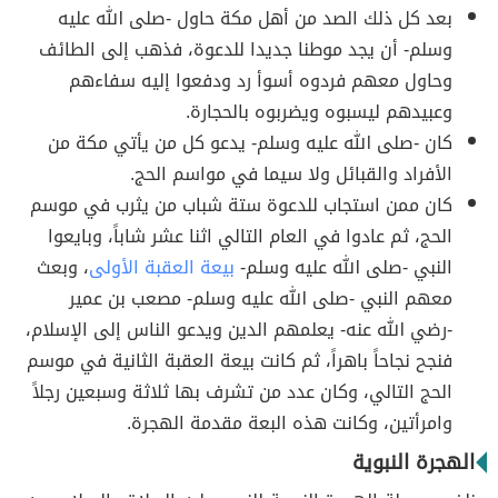
بعد كل ذلك الصد من أهل مكة حاول -صلى الله عليه
وسلم- أن يجد موطنا جديدا للدعوة، فذهب إلى الطائف
وحاول معهم فردوه أسوأ رد ودفعوا إليه سفاءهم
وعبيدهم ليسبوه ويضربوه بالحجارة.
كان -صلى الله عليه وسلم- يدعو كل من يأتي مكة من
الأفراد والقبائل ولا سيما في مواسم الحج.
كان ممن استجاب للدعوة ستة شباب من يثرب في موسم
الحج، ثم عادوا في العام التالي اثنا عشر شاباً، وبايعوا
النبي -صلى الله عليه وسلم-
بيعة العقبة الأولى
، وبعث
معهم النبي -صلى الله عليه وسلم- مصعب بن عمير
-رضي الله عنه- يعلمهم الدين ويدعو الناس إلى الإسلام،
فنجح نجاحاً باهراً، ثم كانت بيعة العقبة الثانية في موسم
الحج التالي، وكان عدد من تشرف بها ثلاثة وسبعين رجلاً
وامرأتين، وكانت هذه البعة مقدمة الهجرة.
الهجرة النبوية