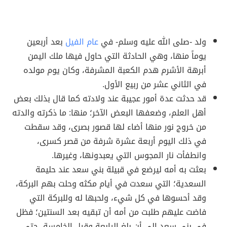
ولد -صلى الله عليه وسلم- في
عام الفيل
بعد أربعين
يوماً منها، وهي الحادثة التي حاول فيها ملك اليمن
أبرهة الأشرم هدم الكعبة المشرفة، وكان يوم مولده
في الثاني عشر من ربيع الأول.
قد حدثت عدة أمور عجيبة عند ولادته كما قال بذلك بعض
أهل العلم، وضعفها البعض الآخر؛ منها: ما ذكرته والدته
من خروج نور منها أضاء لها قصور بصرى، وقد سقطت
في ذلك اليوم أربعة عشرة شرفة من قصر كسرى،
وانطفأت نار المجوس التي يعبدونها، وغيرها.
بعثت به أمه ليرضع في قبيلة بني سعد عند حليمة
السعدية؛ التي سعدت في أيام مكثه وحلت بهم البركة،
وقد أحسوها في كل شيء، ولحبها له وللبركة التي
فاضت عليهم طلبت من أمه أن تبقيه بعد السنتين؛ فظل
في بني سعد إلى أن بلغ الرابعة وقيل الخامسة، حتى