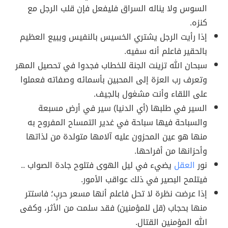
السوس ولا يناله السراق فليفعل فإن قلب الرجل مع
كنزه.
إذا رأيت الرجل يشتري الخسيس بالنفيس ويبيع العظيم
بالحقير فاعلم أنه سفيه.
سبحان الله تزينت الجنة للخطاب فجدوا في تحصيل المهر
وتعرف رب العزة إلى المحبين بأسمائه وصفاته فعملوا
على اللقاء وأنت مشغول بالجيف.
السير في طلبها (أي الدنيا) سير في أرض مسبعة
والسباحة فيها سباحة في غدير التمساح المفروح به
منها هو عين المحزون عليه آلامها متولدة من لذاتها
وأحزانها من أفراحها.
نور
العقل
يضيء في ليل الهوى فتلوح جادة الصواب ..
فيتلمح البصير في ذلك عواقب الأمور.
إذا عرضت نظرة لا تحل فاعلم أنها مسعر حربٍ؛ فاستتر
منها بحجاب (قل للمؤمنين) فقد سلمت من الأثر، وكفى
الله المؤمنين القتال.