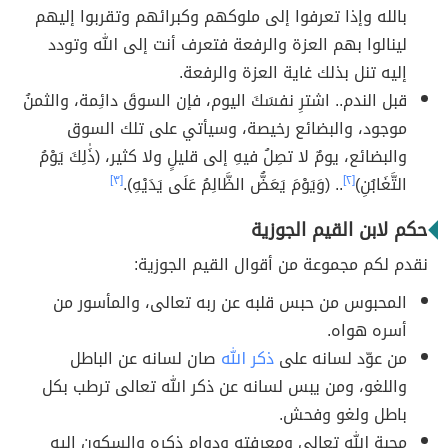
بالله وإذا تعرفوا إلى ملوكهم وكبرائهم وتقربوا إليهم
لينالوا بهم العزة والرفعة فتعرف أنت إلى الله وتودد
إليه تنل بذلك غاية العزة والرفعة.
قبل الندم.. اشترِ نفسَكَ اليوم، فإن السوقَ دائِمة، والثمنُ
موجود، والبضائع رخيصة، وسيأتي على تلك السوق
والبضائع، يومٌ لا تصِلُ فيهِ إلى قليلٍ ولا كثير، (ذَٰلِكَ يَوْمُ
التَّغَابُنِ)
[٢]
.. (وَيَوْمَ يَعَضُّ الظَّالِمُ عَلَى يَدَيْهِ).
[٣]
حكم لابن القيم الجوزية
نقدم لكم مجموعة من أقوال القيم الجوزية:
المحبوس من حبس قلبه عن ربه تعالى، والمأسور من
أسره هواه.
من عوّد لسانه على
ذكر الله
صان لسانه عن الباطل
واللغو، ومن يبس لسانه عن ذكر الله تعالى ترطب بكل
باطل ولغو وفحش.
محبة الله تعالى ومعرفته ودوام ذكره والسكون إليه