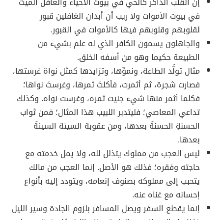
إن القلب الذاكر كالحي في بيوت الأحياء والغافل الميت
في بيوت الأموات ولا ريب أن أبدان الغافلين قبور
لقلوبهم وقلوبهم فيها كالأموات في القبور.
والجاهلون يسمون الكافر الذي له علم بشيء من
الطبيعة حكيما وهو من أسفه الخلق.
مثال تولُّد الطاعة، ونموِّها، وتزايدها كمثل نواة غرستها،
فصارت شجرة، ثم أثمرت، فأكلتَ ثمرها، وغرستَ نواها؛
فكلما أثمر منها شيء جنيت ثمره، وغرست نواه. وكذلك
تداعي المعاصي؛ فليتدبر اللبيب هذا المثال؛ فمن ثواب
الحسنةِ الحسنةُ بعدها، ومن عقوبة السيئة السيئةُ
بعدها.
ليس العجب من مملوك يتذلل لله، ولا يمل خدمته مع
حاجته وفقره؛ فذلك هو الأصل. إنما العجب من مالك
يتحبب إلى مملوكه بصنوف إنعامه، ويتودد إليه بأنواع
إحسانه مع غناه عنه.
إنما يقطع السفر ويصل المسافر بلزوم الجادة وسير الليل