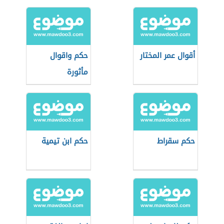
أقوال عمر المختار
حكم واقوال
مأثورة
حكم سقراط
حكم ابن تيمية