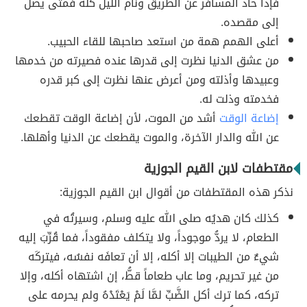
فإذا حاد المسافر عن الطريق ونام الليل كله فمتى يصل
إلى مقصده.
أعلى الهمم همة من استعد صاحبها للقاء الحبيب.
من عشق الدنيا نظرت إلى قدرها عنده فصيرته من خدمها
وعبيدها وأذلته ومن أعرض عنها نظرت إلى كبر قدره
فخدمته وذلت له.
إضاعة الوقت
أشد من الموت، لأن إضاعة الوقت تقطعك
عن الله والدار الآخرة، والموت يقطعك عن الدنيا وأهلها.
مقتطفات لابن القيم الجوزية
نذكر هذه المقتطفات من أقوال ابن القيم الجوزية:
كذلك كان هديُه صلى الله عليه وسلم، وسيرتُه في
الطعام، لا يردُّ موجوداً، ولا يتكلف مفقوداً، فما قُرِّبَ إليه
شيءٌ من الطيبات إلا أكله، إلا أن تعافَه نفسُه، فيتركَه
من غير تحريم، وما عاب طعاماً قطُّ، إن اشتهاه أكله، وإلا
تركه، كما ترك أكل الضَّبِّ لمَّا لَمْ يَعْتَدْهُ ولم يحرمه على