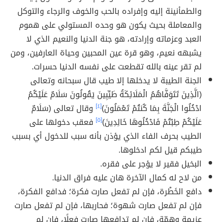
والطمأنينة إليه وإفراده بالحب والخوف والرجاء والتوكل
والمعاملة بحيث يكون هو وحده المستولي على هموم
العبد وعزماته وإرادته، هو جنة الدنيا والنعيم الذي لا
يشبهه نعيم، وهو قرة عين المحبين وحياة العارفين، ومن
لم تقر عينه بالله تقطعت على نفسه الدنيا حسرات.
الجنة الطيبة لا يدخلها إلا طيب قال سبحانه وتعالى
(الَّذِينَ تَتَوَفَّاهُمُ الْمَلَائِكَةُ طَيِّبِينَ يَقُولُونَ سَلَامٌ عَلَيْكُمُ
ادْخُلُوا الْجَنَّةَ بِمَا كُنتُمْ تَعْمَلُونَ)
[٤]
وقال تعالى (سَلَامٌ
عَلَيْكُمْ طِبْتُمْ فَادْخُلُوهَا خَالِدِينَ)
[٥]
فعقب دخولها على
الطيب بحرف الفاء الذي يؤذن بأنه سبب للدخول أي بسبب
طيبكم قيل لكم ادخلوها.
البخيل فقير لا يؤجر على فقره.
من لاح له كمال الآخرة هان عليه فراق الدنيا.
دافع الخَطْرة، فإن لم تفعل صارت فكرة؛ فدافع الفكرة،
فإن لم تفعل صارت شهوة؛ فحاربها، فإن لم تفعل صارت
عزيمة وهمّة، فإن لم تدافعها صارت فعلًا، فإن لم