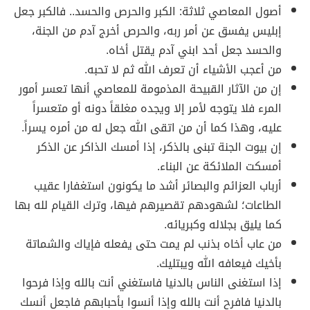
أصول المعاصي ثلاثة: الكبر والحرص والحسد.. فالكبر جعل
إبليس يفسق عن أمر ربه، والحرص أخرج آدم من الجنة،
والحسد جعل أحد ابني آدم يقتل أخاه.
من أعجب الأشياء أن تعرف الله ثم لا تحبه.
إن من الآثار القبيحة المذمومة للمعاصي أنها تعسر أمور
المرء فلا يتوجه لأمر إلا ويجده مغلقاً دونه أو متعسراً
عليه، وهذا كما أن من اتقى الله جعل له من أمره يسراً.
إن بيوت الجنة تبنى بالذكر، إذا أمسك الذاكر عن الذكر
أمسكت الملائكة عن البناء.
أرباب العزائم والبصائر أشد ما يكونون استغفارا عقيب
الطاعات؛ لشهودهم تقصيرهم فيها، وترك القيام لله بها
كما يليق بجلاله وكبريائه.
من عاب أخاه بذنب لم يمت حتى يفعله فإياك والشماتة
بأخيك فيعافه الله ويبتليك.
إذا استغنى الناس بالدنيا فاستغني أنت بالله وإذا فرحوا
بالدنيا فافرح أنت بالله وإذا أنسوا بأحبابهم فاجعل أنسك