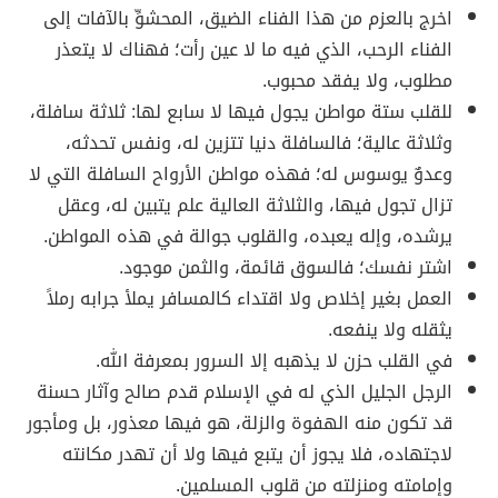
اخرج بالعزم من هذا الفناء الضيق، المحشوِّ بالآفات إلى
الفناء الرحب، الذي فيه ما لا عين رأت؛ فهناك لا يتعذر
مطلوب، ولا يفقد محبوب.
للقلب ستة مواطن يجول فيها لا سابع لها: ثلاثة سافلة،
وثلاثة عالية؛ فالسافلة دنيا تتزين له، ونفس تحدثه،
وعدوٌ يوسوس له؛ فهذه مواطن الأرواح السافلة التي لا
تزال تجول فيها، والثلاثة العالية علم يتبين له، وعقل
يرشده، وإله يعبده، والقلوب جوالة في هذه المواطن.
اشتر نفسك؛ فالسوق قائمة، والثمن موجود.
العمل بغير إخلاص ولا اقتداء كالمسافر يملأ جرابه رملاً
يثقله ولا ينفعه.
في القلب حزن لا يذهبه إلا السرور بمعرفة الله.
الرجل الجليل الذي له في الإسلام قدم صالح وآثار حسنة
قد تكون منه الهفوة والزلة، هو فيها معذور، بل ومأجور
لاجتهاده، فلا يجوز أن يتبع فيها ولا أن تهدر مكانته
وإمامته ومنزلته من قلوب المسلمين.