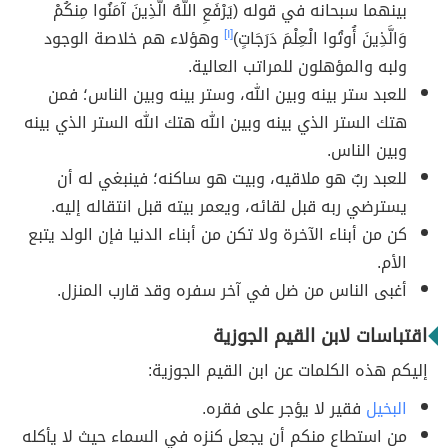
بينهما سبحانه في قوله (يَرْفَعِ اللَّهُ الَّذِينَ آمَنُوا مِنكُمْ
وَالَّذِينَ أُوتُوا الْعِلْمَ دَرَجَاتٍ)
[١]
وهؤلاء هم خلاصة الوجود
ولبه والمؤهلون للمراتب العالية.
للعبد ستر بينه وبين الله، وستر بينه وبين الناس؛ فمن
هتك الستر الذي بينه وبين الله هتك الله الستر الذي بينه
وبين الناس.
للعبد ربٌ هو ملاقيه، وبيت هو ساكنه؛ فينبغي له أن
يسترضي ربه قبل لقائه، ويعمر بيته قبل انتقاله إليه.
كن من أبناء الآخرة ولا تكن من أبناء الدنيا فإن الولد يتبع
الأم.
أغبى الناس من ضل في آخر سفره وقد قارب المنزل.
اقتباسات لابن القيم الجوزية
إليكم هذه الكلمات عن ابن القيم الجوزية:
البخيل
فقير لا يؤجر على فقره.
من استطاع منكم أن يجعل كنزه في السماء حيث لا يأكله