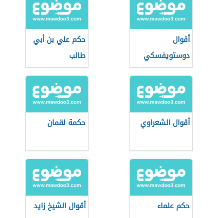
أقوال
حكم علي بن أبي
دوستويفسكي
طالب
أقوال الشعراوي
حكمة لقمان
حكم علماء
أقوال الشيخ زايد