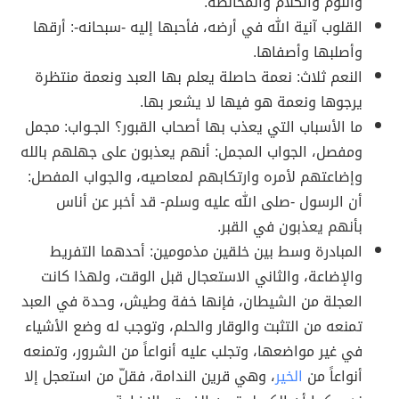
والنوم والكلام والمخالطة.
القلوب آنية الله في أرضه، فأحبها إليه -سبحانه-: أرقها
وأصلبها وأصفاها.
النعم ثلاث: نعمة حاصلة يعلم بها العبد ونعمة منتظرة
يرجوها ونعمة هو فيها لا يشعر بها.
ما الأسباب التي يعذب بها أصحاب القبور؟ الجـواب: مجمل
ومفصل، الجواب المجمل: أنهم يعذبون على جهلهم بالله
وإضاعتهم لأمره وارتكابهم لمعاصيه، والجواب المفصل:
أن الرسول -صلى الله عليه وسلم- قد أخبر عن أناس
بأنهم يعذبون في القبر.
المبادرة وسط بين خلقين مذمومين: أحدهما التفريط
والإضاعة، والثاني الاستعجال قبل الوقت، ولهذا كانت
العجلة من الشيطان، فإنها خفة وطيش، وحدة في العبد
تمنعه من التثبت والوقار والحلم، وتوجب له وضع الأشياء
في غير مواضعها، وتجلب عليه أنواعاً من الشرور، وتمنعه
أنواعاً من
الخير
، وهي قرين الندامة، فقلّ من استعجل إلا