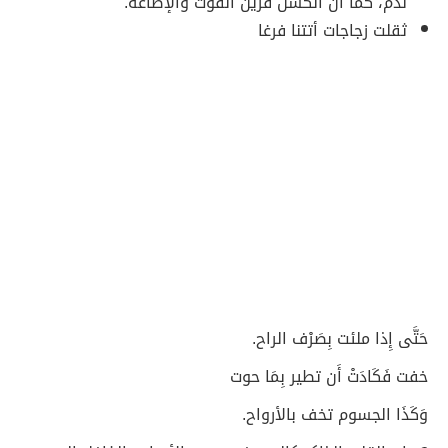
ندم، كما أن الكسل قرين الفوت والإضاعة.
ثقلت زجاجات أتتنا فرغا
حَتَّى إِذا ملئت بِصَرْف الراح.
خفت فَكَادَتْ أَن تطير بِمَا حوت
وَكَذَا الجسوم تخف بالأرواح.