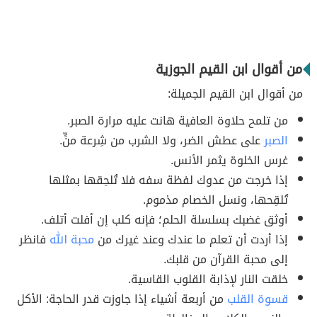
من أقوال ابن القيم الجوزية
من أقوال ابن القيم الجميلة:
من تلمح حلاوة العافية هانت عليه مرارة الصبر.
الصبر
على عطش الضر، ولا الشرب من شِرعة منٍّ.
غرس الخلوة يثمر الأنس.
إذا خرجت من عدوك لفظة سفه فلا تُلحِقها بمثلها
تُلقِحها، ونسل الخصام مذموم.
أوثق غضبك بسلسلة الحلم؛ فإنه كلب إن أفلت أتلف.
إذا أردت أن تعلم ما عندك وعند غيرك من
محبة الله
فانظر
إلى محبة القرآن من قلبك.
خلقت النار لإذابة القلوب القاسية.
قسوة القلب
من أربعة أشياء إذا جاوزت قدر الحاجة: الأكل