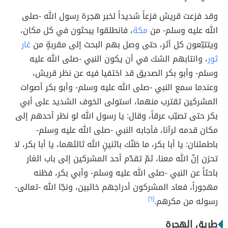
وقد فزعت قريش فزعاً شديداً لخبر هجرة رسول الله -صلى
الله عليه وسلم- من
مكة
، فانطلقوا يبحثون في كل مكان،
ويتتبّعون كل أثر، حتى وصل بهم البحث إلى مقربةٍ من
غار
ثور
، وانتابهم الشك في أن يكون النبي -صلى الله عليه
وسلم- وأبو بكر الصديق قد اختفيا فيه عن نظر قريش،
وعندما سمع النبي -صلى الله عليه وسلم- وأبو بكر أصوات
المشركين تقترب منهما، استولى الخوف الشديد على أبي
بكر حتى تصبّب عرقاً، وقال: يا رسول الله لو نظر أحدهم إلى
مكان قدمه لرآنا، فأجابه النبي -صلى الله عليه وسلم-
باطمئنان: يا أبا بكر، ما ظنّك باثنينٍ الله ثالثهما، يا أبا بكر، لا
تحزن إنّ الله معنا، ثمّ تقدّم أحد المشركين إلى باب الغار
باحثاً عن النبي -صلى الله عليه وسلم- وأبي بكر، فظنه
مهجوراً، فعاد المشركون أدراجهم خائبين، ونجّا الله -تعالى-
رسوله من مكرهم.
[٦]
طريق الهجرة