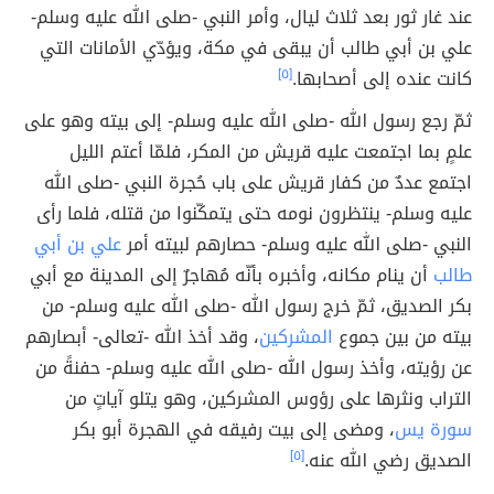
عند غار ثور بعد ثلاث ليال، وأمر النبي -صلى الله عليه وسلم-
علي بن أبي طالب أن يبقى في مكة، ويؤدّي الأمانات التي
كانت عنده إلى أصحابها.
[٥]
ثمّ رجع رسول الله -صلى الله عليه وسلم- إلى بيته وهو على
علمٍ بما اجتمعت عليه قريش من المكر، فلمّا أعتم الليل
اجتمع عددٌ من كفار قريش على باب حُجرة النبي -صلى الله
عليه وسلم- ينتظرون نومه حتى يتمكّنوا من قتله، فلما رأى
النبي -صلى الله عليه وسلم- حصارهم لبيته أمر
علي بن أبي
طالب
أن ينام مكانه، وأخبره بأنّه مُهاجرٌ إلى المدينة مع أبي
بكر الصديق، ثمّ خرج رسول الله -صلى الله عليه وسلم- من
بيته من بين جموع
المشركين
، وقد أخذ الله -تعالى- أبصارهم
عن رؤيته، وأخذ رسول الله -صلى الله عليه وسلم- حفنةً من
التراب ونثرها على رؤوس المشركين، وهو يتلو آياتٍ من
سورة يس
، ومضى إلى بيت رفيقه في الهجرة أبو بكر
الصديق رضي الله عنه.
[٥]