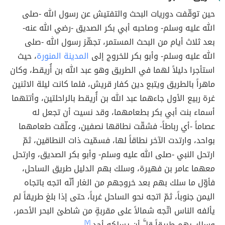
حين توقّفت دوريات البحث والتفتيش عن رسول الله -صلى
الله عليه وسلم- وصاحبه أبي بكر الصديق -رضي الله عنه-
بعد ثلاث أيام من البحث المستمر، تجهّز رسول الله -صلى
الله عليه وسلم- وأبو بكر للخروج إلى
المدينة المنورة
، حيث
استأجرا دليلاً لهما في الطريق وهو عبد الله بن أُريقط، وكان
ماهراً بالطريق ويتبع دين كفار قريش، فلما كانت ليلة الاثنين
غرة ربيع الأول جاءهما عبد الله بن أُريقط بالراحلتين، وأتتهما
أسماء بنت أبي بكر بطعامهما، وقد نسيت أن تجعل له
عصاماً -أي رباطاً- فشقّت نطاقها نصفين، وعلّقت طعامهما
بواحد، وارتدت الآخر نطاقاً لها، فسمّيت ذات النطاقين، ثمّ
ارتحل النبي -صلى الله عليه وسلم- وأبو بكر الصديق، وارتحل
معهما عامر بن فهيرة، وسلك بهم الدليل طريق الساحل،
فأوّل ما سلك بهم بعد خروجهم من الغار أنّه اتجه باتجاه
اليمن جنوباً، ثمّ اتجه نحو الساحل غرباً، حتى إذا بلغ طريقاً لم
يألفه الناس اتّجه شمالاً على مقربةٍ من شاطئ البحر الأحمر،
وسلك بهم طريقاً قلَّ أن يسلكه أحد.
[٧]