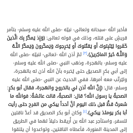
فأخبر الله -سبحانه وتعالى- نبيّه -صلى الله عليه وسلم- بتآمر
قريشٍ على قتله، وذلك في قوله تعالى:
(وَإِذ يَمكُرُ بِكَ الَّذينَ
كَفَروا لِيُثبِتوكَ أَو يَقتُلوكَ أَو يُخرِجوكَ وَيَمكُرونَ وَيَمكُرُ اللَّـهُ
وَاللَّـهُ خَيرُ الماكِرينَ)
،
[٣]
ثمّ أذن الله -تعالى- لنبيّه -صلى الله
عليه وسلم- بالهجرة، وذهب النبي -صلى الله عليه وسلم-
إلى أبي بكرٍ الصديق حتى يُخبره بأنّ الله أذن له بالهجرة،
وليُرتّب معه أمرها، ففي الحديث عن النبي -صلى الله عليه
وسلم- قال:
(إِنَّ الله أذن لي بالخروج والهجرة، فقال أبو بكرٍ:
الصحبةُ يا رسول الله؟ قال: الصحبةُ، قالت عائشةُ: فوالله ما
شعرتُ قطُّ قبل ذلك اليوم أنَّ أحداً يبكي من الفرح حتى رأيت
أبا بكر يومئذ يبكي)
،
[٤]
وكان أبو بكر الصديق قد أعدَّ ناقتين
للسفر، واستأجر عبد الله بن أُريقط دليلاً لهما في الطريق
إلى المدينة المنورة، فأعطاه الناقتين، وتواعدوا أن يلتقوا