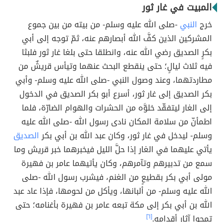
المبيت في غار ثور
خرج
النبي
-صلى الله عليه وسلم- من بيته من بين جموع
المشركين الذين كفَّ الله أبصارهم عنه، ثمّ توجه إلى أبي
بكرٍ الصديق رضي الله عنه، وانطلقا حتى بلغا غار ثور فلبثا
فيه ثلاث ليالٍ؛ حتى ينقطع البحث عنهما وتيأس قريشٌ من
مطاردتهما، وعند وصول النبي -صلى الله عليه وسلم- وأبي
بكر الصديق إلى غار ثور، أسرع أبو بكر الصديق في الدخول
إلى الغار ليتفقّد خلوَّه من الحشرات والهوام الضارّة، فلما
اطمأنّ من سلامة المكان نادى رسول الله -صلى الله عليه
وسلم- ليدخل في غار ثور، وكان عبد الله بن أبي بكر
الصديق
يأتي عليهما في الغار إذا حلَّ الليل فيخبرهما خبر قريش وما
سمع من تدبيرهم وتآمرهم، وكان يأتيهما عامر بن فهيرة
مولى أبي بكر بقطيعٍ من الغنم، فيشرب رسول الله -صلى
الله عليه وسلم- من ألبانها، ويأكل من لحومها، فإذا عاد عبد
الله بن أبي بكر إلى مكة تبعه عامر بن فهيرة بأغنامه؛ حتى
تمحوا آثار أقدامه.
[٦]