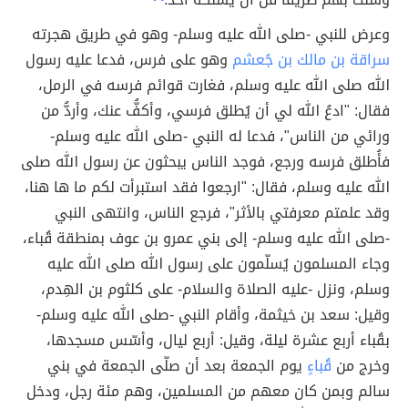
وعرض للنبي -صلى الله عليه وسلم- وهو في طريق هجرته
سراقة بن مالك بن جُعشم
وهو على فرس، فدعا عليه رسول
الله صلى الله عليه وسلم، فغارت قوائم فرسه في الرمل،
فقال: "ادعُ الله لي أن يُطلق فرسي، وأكفُّ عنك، وأردُّ من
ورائي من الناس"، فدعا له النبي -صلى الله عليه وسلم-
فأُطلق فرسه ورجع، فوجد الناس يبحثون عن رسول الله صلى
الله عليه وسلم، فقال: "ارجعوا فقد استبرأت لكم ما ها هنا،
وقد علمتم معرفتي بالأثر"، فرجع الناس، وانتهى النبي
-صلى الله عليه وسلم- إلى بني عمرو بن عوف بمنطقة قُباء،
وجاء المسلمون يُسلّمون على رسول الله صلى الله عليه
وسلم، ونزل -عليه الصلاة والسلام- على كلثوم بن الهِدم،
وقيل: سعد بن خيثمة، وأقام النبي -صلى الله عليه وسلم-
بقُباء أربع عشرة ليلة، وقيل: أربع ليال، وأسّس مسجدها،
وخرج من
قُباءٍ
يوم الجمعة بعد أن صلّى الجمعة في بني
سالم وبمن كان معهم من المسلمين، وهم مئة رجل، ودخل