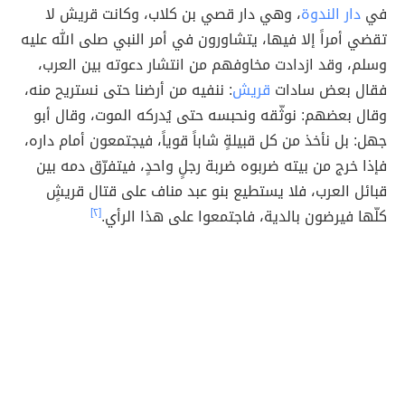
في
دار الندوة
، وهي دار قصي بن كلاب، وكانت قريش لا
تقضي أمراً إلا فيها، يتشاورون في أمر النبي صلى الله عليه
وسلم، وقد ازدادت مخاوفهم من انتشار دعوته بين العرب،
فقال بعض سادات
قريش
: ننفيه من أرضنا حتى نستريح منه،
وقال بعضهم: نوثّقه ونحبسه حتى يُدركه الموت، وقال أبو
جهل: بل نأخذ من كل قبيلةٍ شاباً قوياً، فيجتمعون أمام داره،
فإذا خرج من بيته ضربوه ضربة رجلٍ واحدٍ، فيتفرّق دمه بين
قبائل العرب، فلا يستطيع بنو عبد مناف على قتال قريشٍ
كلّها فيرضون بالدية، فاجتمعوا على هذا الرأي.
[٢]