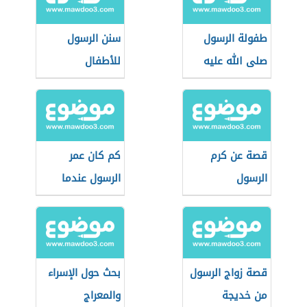
طفولة الرسول
سنن الرسول
صلى الله عليه
للأطفال
وسلم
قصة عن كرم
كم كان عمر
الرسول
الرسول عندما
تزوج خديجة
قصة زواج الرسول
بحث حول الإسراء
من خديجة
والمعراج