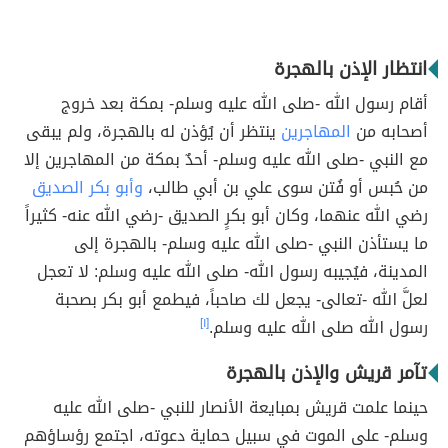
انتظار الإذن بالهجرة
أقام رسول الله -صلى الله عليه وسلم- بمكة بعد خروج
أصحابه من
المهاجرين
ينتظر أن يُؤذن له بالهجرة، ولم يبقى
مع النبي -صلى الله عليه وسلم- أحدٌ بمكة من المهاجرين إلا
من حُبس أو فُتن سوى علي بن أبي طالب،
وأبو بكر الصديق
رضي الله عنهما، وكان أبو بكرٍ الصديق -رضي الله عنه- كثيراً
ما يستأذن النبي -صلى الله عليه وسلم- بالهجرة إلى
المدينة، فيُجيبه رسول الله- صلى الله عليه وسلم: لا تعجل
لعلَّ الله -تعالى- يجعل لك صاحباً، فيطمع أبو بكر بصحبة
رسول الله صلى الله عليه وسلم.
[١]
تآمر قريش والإذن بالهجرة
حينما علمت قريش بمبايعة الأنصار للنبي -صلى الله عليه
وسلم- على الموت في سبيل حماية دعوته، اجتمع رؤساؤهم