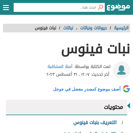
الرئيسية
/
حيوانات ونباتات
،
نباتات
/
نبات فينوس
نبات فينوس
آمنة المشاقبة
تمت الكتابة بواسطة:
آخر تحديث:
١٢:٠٧ ، ٣١ أغسطس ٢٠٢٣
أضف موضوع كمصدر مفضل في جوجل
محتويات
١
التعريف بنبات فينوس