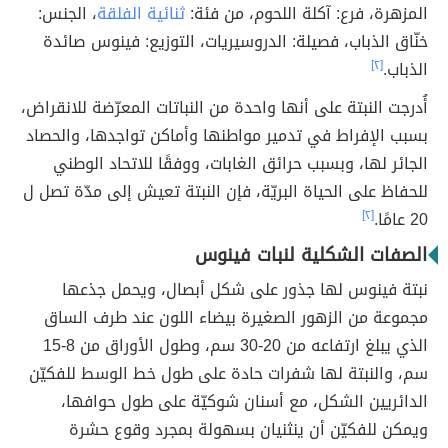
المزهرة، فرع: آكلة اللحوم، من فئة:
ثنائية الفلقة
، الجنس:
خنّاق الذباب، فصيلة: الدروسيريات، التوزيع: فينوس صائدة
الذباب.
[٢]
أُدرجت النبتة على أنها واحدة من النباتات المعرّضة للانقراض،
بسبب الإفراط في تدمير مواطنها وأماكن تواجدها، والحصاد
الجائر لها، وبسبب حرائق الغابات، ووفقًا للاتحاد الوطني
للحفاظ على الحياة البريّة، فإن النبتة تعيش إلى مدّة تصل ل
20 عامًا.
[٢]
الصفات الشكلية لنبات فينوس
نبتة فينوس لها جذور على شكل أبصال، ويحمل جذعها
مجموعة من الزهور الصغيرة بيضاء اللون عند طرف الساق
الذي يبلغ ارتفاعه من 20-30 سم، وطول الأوراق من 8-15
سم، والنبتة لها شفرات حادة على طول خط الوسط للفكيّن
الدائريين الشكل، مع أسنان شوكيّة على طول حوافها،
ويمكن للفكيّن أن ينثنيان بسهولة بمجرد وقوع حشرة