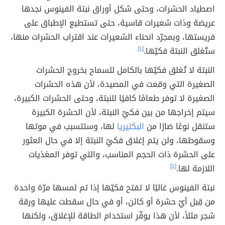
اصطياد الحشرات، وحتى شكل أوراق نبتة الفينوس نجدها
عريضة وذات شعيرات قاسية، حتى تستطيع الإطباق على
فريستها، وبمجرّد انحناء الشعيرات عند اقتراب الحشرات منها،
ستُغلق النبتة فكيّها.
[٤]
النبتة لا تُغلق فكيّها بالكامل للسماح بخروج الحشرات
الصغيرة التي وقعت في المصيدة، لأن هذه الحشرات
الصغيرة لا توفر طعامًا كافيًا للنبتة، وحتى الحشرات الكبيرة،
سيتم إخراجها من بين فكيّ النبتة، لأن الحشرة الكبيرة
ستنقل نوعًا ضارًا من
البكتيريا
لها، وستتسبب في موتها
وسقوطها، ولن يتم إغلاق فكيّ النبتة إلا في حال العثور
على الحشرة ذات الحجم المناسب، والتي توفر المغذيات
اللازمة لها.
[٤]
نبتة الفينوس غالبًا لا تفتح فكيّها إذا تم لمسها مرّة واحدة
من قِبل أيّ حشرة أو كائن، أو في حال سقطت عليها ورقة
شجر مثلاً، لأن هذا يوفّر استخدام الطاقة للإغلاق، ولكنها