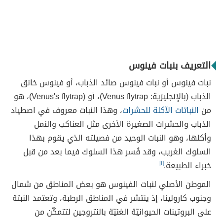
التعريف بنبات فينوس
نبات فينوس أو نبات فينوس صائد الذباب، أو فينوس خانق
الذباب (بالإنجليزية: Venus flytrap)، أو (Venus's flytrap)، هو
من
النباتات الآكلة للحشرات
، وهذا النبات معروف في اصطياد
الذباب والحشرات الصغيرة الأخرى مثل العناكب والنمل
وأكلها، وهو النبات الوحيد من فصيلته الذي يقوم بهذا
السلوك الغريب، وقد فُسر هذا السلوك فيما بعد من قبل
خبراء الطبيعة.
[١]
الموطن الأصلي لنبات الفينوس هو بعض المناطق من شمال
وجنوب كارولينا، إذ ينتشر في المناطق الرطبة، وتعتمد النبتة
على البروتينات الحيوانيّة الغنيّة بالنتروجين لتتمكّن من