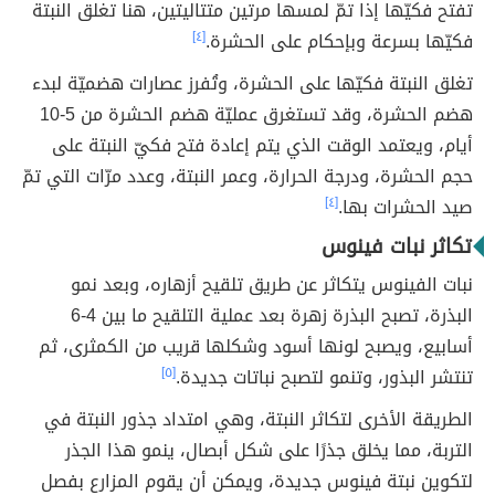
تفتح فكيّها إذا تمّ لمسها مرتين متتاليتين، هنا تغلق النبتة
فكيّها بسرعة وبإحكام على الحشرة.
[٤]
تغلق النبتة فكيّها على الحشرة، وتُفرز عصارات هضميّة لبدء
هضم الحشرة، وقد تستغرق عمليّة هضم الحشرة من 5-10
أيام، ويعتمد الوقت الذي يتم إعادة فتح فكيّ النبتة على
حجم الحشرة، ودرجة الحرارة، وعمر النبتة، وعدد مرّات التي تمّ
صيد الحشرات بها.
[٤]
تكاثر نبات فينوس
نبات الفينوس يتكاثر عن طريق تلقيح أزهاره، وبعد نمو
البذرة، تصبح البذرة زهرة بعد عملية التلقيح ما بين 4-6
أسابيع، ويصبح لونها أسود وشكلها قريب من الكمثرى، ثم
تنتشر البذور، وتنمو لتصبح نباتات جديدة.
[٥]
الطريقة الأخرى لتكاثر النبتة، وهي امتداد جذور النبتة في
التربة، مما يخلق جذرًا على شكل أبصال، ينمو هذا الجذر
لتكوين نبتة فينوس جديدة، ويمكن أن يقوم المزارع بفصل