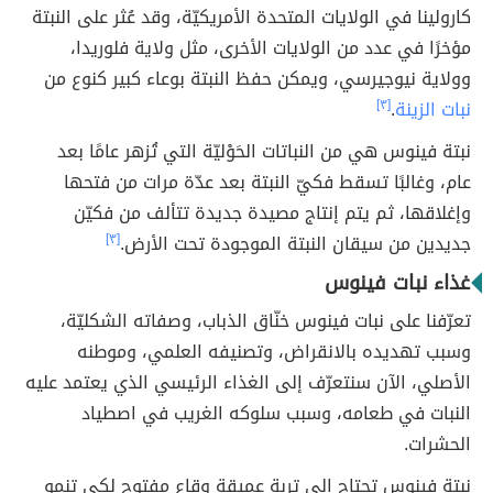
كارولينا في الولايات المتحدة الأمريكيّة، وقد عُثر على النبتة
مؤخرًا في عدد من الولايات الأخرى، مثل ولاية فلوريدا،
وولاية نيوجيرسي، ويمكن حفظ النبتة بوعاء كبير كنوع من
نبات الزينة
.
[٣]
نبتة فينوس هي من النباتات الحَوْليّة التي تُزهر عامًا بعد
عام، وغالبًا تسقط فكيّ النبتة بعد عدّة مرات من فتحها
وإغلاقها، ثم يتم إنتاج مصيدة جديدة تتألف من فكيّن
جديدين من سيقان النبتة الموجودة تحت الأرض.
[٣]
غذاء نبات فينوس
تعرّفنا على نبات فينوس خنّاق الذباب، وصفاته الشكليّة،
وسبب تهديده بالانقراض، وتصنيفه العلمي، وموطنه
الأصلي، الآن سنتعرّف إلى الغذاء الرئيسي الذي يعتمد عليه
النبات في طعامه، وسبب سلوكه الغريب في اصطياد
الحشرات.
نبتة فينوس تحتاج إلى تربة عميقة وقاع مفتوح لكي تنمو