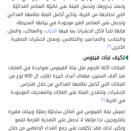
وتمتد جذورها، وتحصل النبتة على غالبيّة العناصر الغذائيّة
التي تحتاجها من التربة، ولكي تُكمل النبتة نظامها الغذائي
وتحصل على العناصر الغير موجودة في بيئتها المحيطة،
فإنها تلجأ لأكل الحشرات بما فيها
الذباب
، والعناكب، والنمل،
والجنادب، والصراصير، والخنافس، وبعض الحشرات الصغيرة
الأخرى.
[٣]
تكيف نبات فينوس
النباتات آكلة اللحوم مثل نبتة الفينوس متواجدة في الغابات
منذ آلاف السنين، فهناك أعداد كبيرة تقارب ال 600 نوع من
النباتات التي تُكمل نظامها الغذائي من خلال افتراس
الحشرات، وتتغذى النبتة على الغازات والمغذيات الموجودة
في التربة.
[٤]
تعيش نبتة الفينوس في أماكن ساحليّة رمليّة وبيئات فقيرة
بالنتروجين، لذا فإنها لا تحصل على التغذية اللازمة لتنمو
وتكبر، لذلك فقد تكيّفت على جمع الغذاء الإضافي من خلال