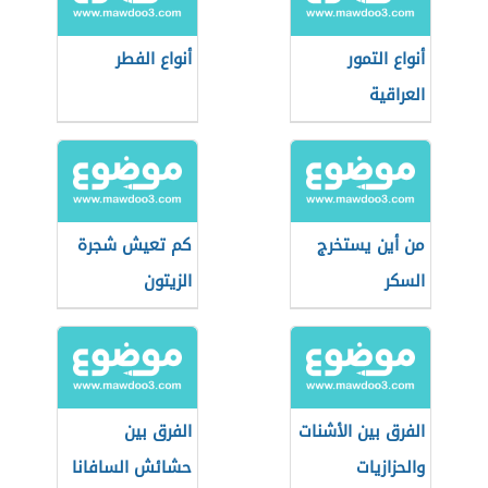
أنواع التمور
أنواع الفطر
العراقية
من أين يستخرج
كم تعيش شجرة
السكر
الزيتون
الفرق بين الأشنات
الفرق بين
والحزازيات
حشائش السافانا