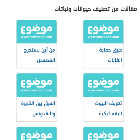
مقالات من تصنيف حيوانات ونباتات
طرق حماية
من أين يستخرج
الغابات
الفصفص
تعريف البيوت
الفرق بين الكزبرة
البلاستيكية
والبقدونس