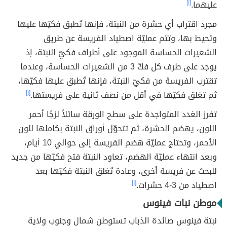
عليهما.
[١]
مجرد اقتراب أي حشرة من النبتة، فإنها تُطبق فكيّها عليها
وتحيط بها، وتتم عمليّة اصطياد الفريسة عن طريق
الشعيرات الحساسة الموجود على أطراف فكيّ النبتة، إذ
يوجد على طرف كل فكّ 3 من الشعيرات الحساسة، وعندما
تقترب الفريسة من فكيّ النبتة، فإنها تُطبق عليها فكيّها،
ثم تغلق فكيّها في أقل من نصف ثانية على فريستها.
[١]
تفرز الغدد المتواجدة على سطح الورقة سائلاً لزجًا أحمر
اللون، يهضم الحشرة، ثم تتحوّل أوراق النبتة بكاملها للون
الأحمر، وتحتاج عمليّة هضم الفريسة إلى حوالي 10 أيام،
وبعد انتهاء عمليّة الهضم، تعاود النبتة فتح فكيّها من جديد
للبحث عن فريسة أخرى، وعادة تُغلق النبتة فكيّها بعد
اصطياد من 3-4 حشرات.
[١]
موطن نبات فينوس
نبتة فينوس صائدة الذباب تستوطن شمال وجنوب ولاية