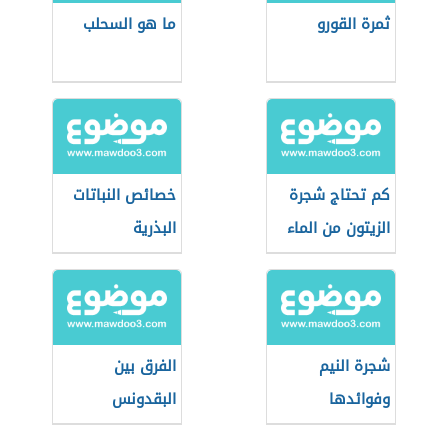
ثمرة القورو
ما هو السحلب
كم تحتاج شجرة
خصائص النباتات
الزيتون من الماء
البذرية
شجرة النيم
الفرق بين
وفوائدها
البقدونس
والكزبرة