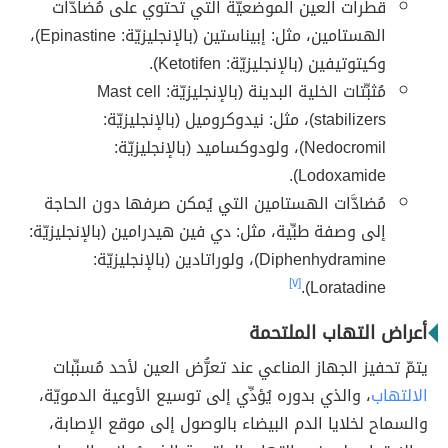
قطرات العين الموضعيّة التي تحتوي على مُضادَّات
الهستامين، مثل: إبيناستين (بالإنجليزيّة: Epinastine)،
وكيتوتيفين (بالإنجليزيّة: Ketotifen).
مُثبِّتات الخلية البدينة (بالإنجليزيّة: Mast cell
stabilizers)، مثل: نيدوكروميل (بالإنجليزيّة:
Nedocromil)، ولودوكساميد (بالإنجليزيّة:
Lodoxamide).
مُضادَّات الهستامين التي يُمكن صرفها دون الحاجة
إلى وصفة طبِّية، مثل: دي فين هيدرامين (بالإنجليزيّة:
Diphenhydramine)، ولوراتادين (بالإنجليزيّة:
[٧]
Loratadine).
أعراض التهاب الملتحمة
يتمّ تحفيز الجهاز المناعي عند تعرُّض العين لأحد مُسبِّبات
الالتهاب
، والذي بدوره يُؤدِّي إلى توسيع الأوعية الدمويّة،
والسماح لخلايا الدم البيضاء بالوصول إلى موقع الإصابة،