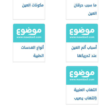
ما سبب حرقان
مكونات العين
العين
أسباب ألم العين
أنواع العدسات
عند تحريكها
الطبية
واستخداماتها
التهاب العنبية
(التهاب يصيب
العين)