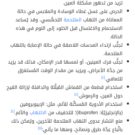
تزيد من تدهور مشكلة العين.
الحرص على غسل غطاء الوسادة والملابس في حالة
المعاناة من التهاب
الملتحمة
التحسُّسي، وقد يُساعد
الاستحمام والاغتسال قبل الخلود إلى النوم في هذه
الحالة.
تجنُّب ارتداء العدسات اللاصقة في حالة الإصابة بالتهاب
الملتحمة.
تجنُّب فرك العينين، أو لمسها قدر الإمكان، فذلك قد يزيد
من حِدَّة الأعراض، ويزيد من مقدار الوقت المُستغرَق
للتعافي.
[٤]
استخدام قطعة من القماش المُبلَّلة والدافئة لإزالة القيح
حول العين، والرموش.
[٤]
استخدام الأدوية المُسكِّنة للألم، مثل: الإيبوبروفين
(بالإنجليزيّة: ibuprofen)؛ للتخفيف من
الالتهاب
والألم.
[٤]
منع انتشار عدوى التهاب الملتحمة للآخرين، ويُمكن ذلك
باتِّباع عِدَّة طرق ونصائح، ومنها ما يأتي:
[٥]