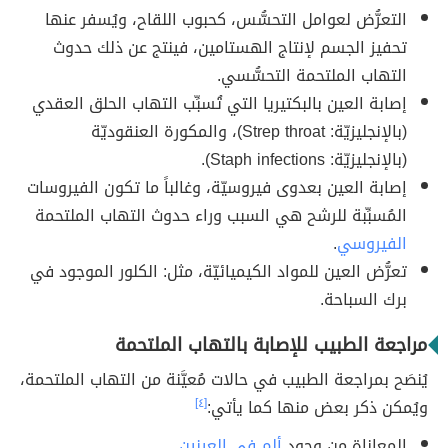
التعرُّض لعوامل التحسُّس، كحبوب اللقاح، ويُسفر عنها
تحفيز الجسم لإنتاج الهستامين، فينتج عن ذلك حدوث
التهاب الملتحمة التحسُّسي.
إصابة العين بالبكتيريا التي تُسبِّب التهاب الحلق العقدي
(بالإنجليزيّة: Strep throat)، والمكورة العنقوديّة
(بالإنجليزيّة: Staph infections).
إصابة العين بعدوى فيروسيّة، وغالباً ما تكون الفيروسات
المُسبِّبة للرشح هي السبب وراء حدوث التهاب الملتحمة
الفيروسي
.
تعرُّض العين للمواد الكيميائيّة، مثل: الكلور الموجود في
برك السباحة.
مراجعة الطبيب للإصابة بالتهاب الملتحمة
يُنصَح بمراجعة الطبيب في حالات مُعيَّنة من التهاب الملتحمة،
ويُمكن ذكر بعض منها كما يأتي:
[٤]
المعاناة من وجود
ألم في العينين
.