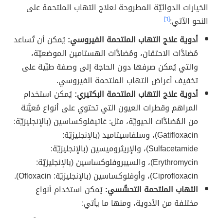
الخيارات الدوائيّة المطروحة لعلاج التهاب الملتحمة على
النحو الآتي:
[٦]
أدوية علاج التهاب الملتحمة الفيروسي:
يُمكن أن تُساعد
مُضادَّات الاحتقان، ومُضادَّات الهستامين الموضعيّة،
والتي يُمكن صرفها دون الحاجة إلى وصفة طبِّية على
تخفيف أعراض التهاب الملتحمة الفيروسي.
أدوية علاج التهاب الملتحمة البكتيري:
يُمكن استخدام
المراهم وقطرات العيون التي تحتوي على أنواع مُعيَّنة
من المُضادَّات الحيويّة، مثل: غاتيفلوكساسين (بالإنجليزيّة:
Gatifloxacin)، وسلفاسيتاميد (بالإنجليزيّة:
Sulfacetamide)، والإريثروميسين (بالإنجليزيّة:
Erythromycin)، والسيبروفلوكساسين (بالإنجليزيّة:
Ciprofloxacin)، وأوفلوكساسين (بالإنجليزيّة: Ofloxacin).
التهاب الملتحمة التحسُّسي:
يُمكن استخدام أنواع
مختلفة من الأدوية، ومنها ما يأتي: