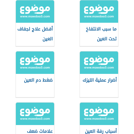
ما سبب الانتفاخ
أفضل علاج لجفاف
تحت العين
العين
أضرار عملية الليزك
ضغط دم العين
أسباب رفة العين
علامات ضعف