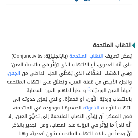
التهاب الملتحمة
يُمكن تعريف
التهاب الملتحمة
(بالإنجليزيّة: Conjunctivitis)
على أنَّه العدوى، أو الالتهاب الذي يُؤثِّر في ملتحمة العين؛
وهي الغشاء الشفَّاف الذي يُغطِّي الجزء الداخلي من
الجفن
،
والجزء الأبيض من مُقلة العين، ويُطلَق على التهاب الملتحمة
أحياناً العين الورديّة؛
[١]
و نظراً لظهور العين المصابة
بالالتهاب ورديّة اللَّون، أو مُحمرَّة، والذي يُعزى حدوثه إلى
التهاب الأوعية
الدمويّة
الصغيرة الموجودة في الملتحمة،
فمن الممكن أن يُؤدِّي التهاب الملتحمة إلى تهيُّج العين، إلا
أنَّه نادراً ما يُؤثِّر في الرؤية عند المصاب، ومن الجدير بالذكر
أنَّ بعضاً من حالات التهاب الملتحمة تكون مُعدية، وهنا