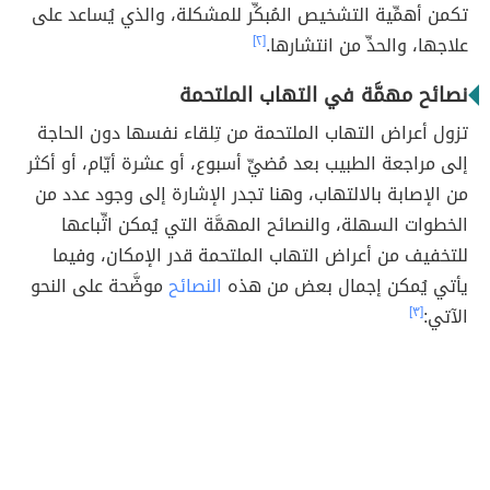
تكمن أهمِّية التشخيص المُبكِّر للمشكلة، والذي يُساعد على
علاجها، والحدِّ من انتشارها.
[٢]
نصائح مهمَّة في التهاب الملتحمة
تزول أعراض التهاب الملتحمة من تِلقاء نفسها دون الحاجة
إلى مراجعة الطبيب بعد مُضيِّ أسبوع، أو عشرة أيّام، أو أكثر
من الإصابة بالالتهاب، وهنا تجدر الإشارة إلى وجود عدد من
الخطوات السهلة، والنصائح المهمَّة التي يُمكن اتِّباعها
للتخفيف من أعراض التهاب الملتحمة قدر الإمكان، وفيما
يأتي يُمكن إجمال بعض من هذه
النصائح
موضَّحة على النحو
الآتي:
[٣]