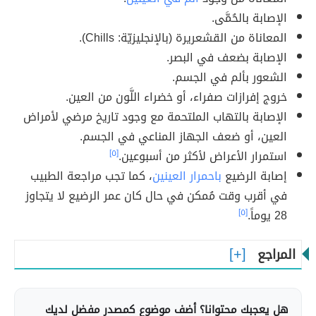
الإصابة بالحُمَّى.
المعاناة من القشعريرة (بالإنجليزيّة: Chills).
الإصابة بضعف في البصر.
الشعور بألم في الجسم.
خروج إفرازات صفراء، أو خضراء اللَّون من العين.
الإصابة بالتهاب الملتحمة مع وجود تاريخ مرضي لأمراض
العين، أو ضعف الجهاز المناعي في الجسم.
استمرار الأعراض لأكثر من أسبوعين.
[٥]
إصابة الرضيع
باحمرار العينين
، كما تجب مراجعة الطبيب
في أقرب وقت مُمكن في حال كان عمر الرضيع لا يتجاوز
28 يوماً.
[٥]
المراجع
هل يعجبك محتوانا؟ أضف موضوع كمصدر مفضل لديك