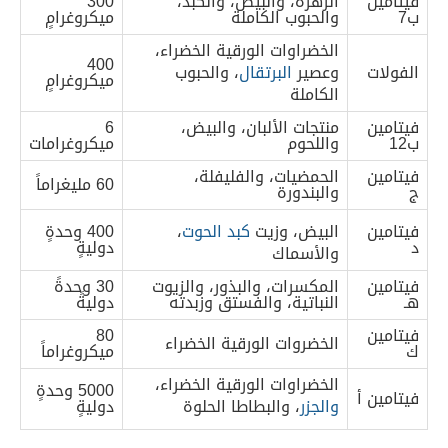
فيتامين
الزهرة، والبيض، والكبد،
300
ب7
والحبوب الكاملة
ميكروغرامٍ
الخضراوات الورقية الخضراء،
400
الفولات
وعصير
البرتقال
، والحبوب
ميكروغرامٍ
الكاملة
فيتامين
منتجات الألبان، والبيض،
6
ب12
واللحوم
ميكروغرامات
فيتامين
الحمضيات، والفليفلة،
60 مليغراماً
ج
والبندورة
فيتامين
البيض، وزيت
كبد الحوت
،
400 وحدةٍ
د
دوليةٍ
والأسماك
فيتامين
المكسرات، والبذور، والزيوت
30 وحدةً
هـ
النباتية، والفستق وزبدته
دوليةً
فيتامين
80
الخضروات الورقية الخضراء
ك
ميكروغراماً
الخضراوات الورقية الخضراء،
5000 وحدةٍ
فيتامين أ
والجزر
، والبطاطا الحلوة
دوليةٍ