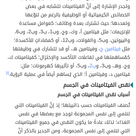
وتجدر الإشارة إلى أنَّ الفيتامينات تتشابه في بعض
الخصائص الكيميائية أو الوظيفية بالرغم من تنوّعها
وتعددها؛ حيث تشترك بعدة وظائف؛ كعوامل مساعدة
للإنزيمات؛ مثل فيتامين أ، وك، وج، وب1، ب3، وب2، وب6،
والبيوتين، وب5، والفولات، وب12، أو كمضاداتٍ للأكسدة؛
مثل
فيتامين ج
، وفيتامين هـ، أو قد تتشارك في وظيفتها
كمُساهمتها في تفاعلات التأكسد والإختزال؛ كفيتامينات ك،
وج، وهـ، وب3، و
ب2
، وب5، أو تأثيرها كهرمونات؛ مثل:
فيتامين د، وفيتامين أ؛ الذي يُساهم أيضاً في عملية الرؤية.
[١]
نقص الفيتامينات في الجسم
أسباب نقص الفيتامينات في الجسم
تُصنف الفيتامينات حسب ذائبيتها؛ إذ إنَّ الفيتامينات التي
تنتمي إلى نفس المجموعة توجد مع بعضها في نفس
الغذاء؛ لذلك عادةً ما يكون النقص في جميع الفيتامينات
التي تنتمي إلى نفس المجموعة، ومن الجدير بالذكر أنَّ