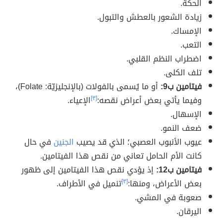
الحكة.
زيادة الشعور بالعطش والتبول.
الإمساك.
التعب.
اضطراب النظم القلبي.
تلف الكلى.
فيتامين ب9:
أو ما يُسمى بالفولات (بالإنجليزيّة: Folate)،
وفيما يأتي بعض أعراض نقصه:
[٣]
الإعياء.
الإسهال.
ضعف النمو.
عيوب الأنبوب العصبي؛ الذي قد يصيب
الجنين
في حال
كانت الأم الحامل تعاني من نقص هذا الفيتامين.
فيتامين ب12:
إذ يؤدي نقص هذا الفيتامين إلى ظهور
بعض الأعراض، ومنها:
[٣]
تنميل في الأطراف.
صعوبة في المشي.
اليرقان.