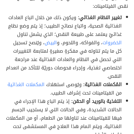
نقص الفيتامينات:
تغيير النظام الغذائي:
ويكون ذلك من خلال اتباع العادات
الغذائية الصحية، واتباع نصائح الطبيب؛ إذ يتم وضع نظامٍ
غذائيّ يعتمد على طبيعة النقص؛ الذي يشمل تناول
الخضروات
، والفواكه، واللحوم، و
البيض
، ويُنصح تسجيل
كل ما يتم تناوله في مفكرةٍ صغيرةٍ لمتابعة التغييرات
التي تحصل في النظام والعادات الغذائية عند مراجعة
اختصاصي تغذية، وإجراء فحوصات دوريّة للتأكد من انعدام
النقص.
المُكملات الغذائية:
ويُوصى استهلاك
المكملات الغذائية
من الفيتامينات تحت إشراف الطبيب.
التغذية بالوريد أو الحقن:
إذ يتم اتباع هذا الإجراء في
الحالات الشديدة، وفي الحالات التي لا يستجيب الجسم
فيها للفيتامينات عند تناولها من الطعام، أو من المكملات
الغذائية، ويتم اتمام هذا العلاج في المستشفى تحت