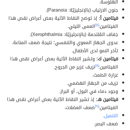
الهلوَسة.
جنون الارتياب (بالإنجليزيّة: Paranoia).
فيتامين أ:
إذ توضح النقاط الآتية بعض أعراض نقص هذا
الفيتامين:
[٧]
العمى الليلي.
جَفاف المُلتحمة (بالإنجليزيّة: Xerophthalmia).
عدوى الجهاز المعوي والتنفسي؛ نتيجة ضعف المناعة.
تأخر النمو لدى الأطفال.
فيتامين ك:
وتشير النقاط الآتية بعض أعراض نقص هذا
الفيتامين:
[٨]
نزيف غزير من الجروح.
غزارة الطمث.
نزيف من الجهاز الهضمي.
وجود دماء في البول، أو البراز.
فيتامين هـ:
إذ تشير النقاط الآتية بعض أعراض نقص هذا
الفيتامين:
[٩]
ضعف العضلات.
التنميل
.
ضعف البصر.