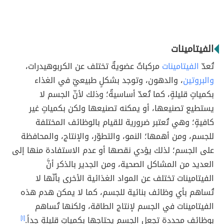
الفيتامينات
تُعدّ
الفيتامينات
مركباتٌ عضويةٌ تختلف عن الكربوهيدرات،
والبروتين
، والدهون، وتوجد بشكلٍ طبيعيّ في الغذاء
بكمياتٍ قليلةٍ، كما تُعدّ أساسيةٌ؛ وذلك لأنّ الجسم لا
يستطيع تصنيعها، أو يمكنه تصنيعها ولكن بكمياتٍ غير
كافيةٍ؛ وهي تُعتبر ضرورية للقيام بالوظائف المختلفة
للجسم، ومن أهمها؛ النمو، والتطوّر، والإنتاج، والمحافظة
على الجسم؛ لذلك يؤدي نقصها أو عدم الاستفادة منها إلى
العديد من المشاكل الصحية، ومن الجدير بالذكر أنَّ
الفيتامينات تختلف عن المواد الغذائية الأخرى بأنّها لا
تُساهم بأي وظائف بنائية للجسم، كما لا يمكن هدم هذه
الفيتامينات في الجسم لإنتاج الطاقة، ولكنها تُساهم
بوظائف محددة تجعل الجسم يحتاجها بكمياتٍ قليلةٍ جداً.
[١]