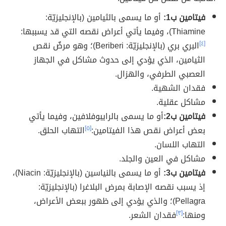
فيتامين ب1:
أو ما يسمى بالثيامين (بالإنجليزيّة:
Thiamine)، وفيما يأتي أعراض نقصه التي قد يسببها:
[٤]
البري بري (بالإنجليزيّة: Beriberi)؛ وهو مرضٌ نقص
الثيامين، الذي يؤدي إلى حدوث مشاكل في الجهاز
العصبي الطرفي، والهزال.
فقدان الشهية.
مشاكل عقلية.
فيتامين ب2:
أو ما يسمى بالرايبوفلافين، وفيما يأتي
بعض أعراض نقص هذا الفيتامين:
[٥]
التهاب الحلق.
التهاب اللسان.
مشاكل في العين والجلد.
فيتامين ب3:
أو ما يسمى بالنياسين (بالإنجليزيّة: Niacin)،
إذ يسبب نقصه الإصابة بمرض البلاغرا (بالإنجليزيّة:
Pellagra)؛ والذي يؤدي إلى ظهور ببعض الأعراض،
ومنها:
[٣]
فقدان الشعر.