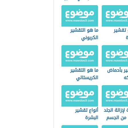
 تقشير
ما هو التقشير
ة
الكربوني
ير بأحماض
ما هو التقشير
كه
الكريستالي
لإزالة الجلد
أنواع تقشير
 من الجسم
البشرة