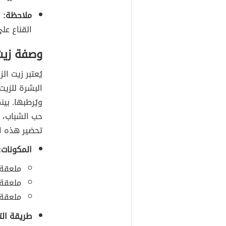
ملاحظة:
ي
القناع على
وصفة زيت 
يُعتبر زيت ال
البشرة للزيت
ويُرطبها. بي
حب الشباب، 
تحضير هذه ا
المكونات:
ملعقة
ملعقة 
ملعقة 
طريقة الت