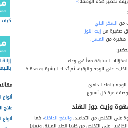
ريقة تحضير هذه الوصفة:
[١]
كيف أ
 من
السكر البني
.
زيت اللوز
.
 صغيرة من
العسل
.
حضير:
لمكوّنات السابقة معاً في وعاء.
إزالة ا
بالليم
يُوضع الخليط على الوجه والرقبة، ثم تُدلك البشرة به مدة 5
مقالا
الوجه بالماء الدافئ.
الوصفة مرة كل أسبوع.
أنواع 
هوة وزيت جوز الهند
علاج ا
ة على التخلص من التجاعيد،
والبقع الداكنة
، كما
أنواع 
الكافيين على التخلص من خلايا الجلد الميتة، وتعزيز