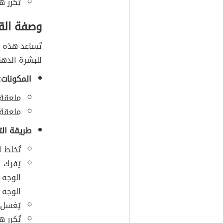
تُكرر 
وصفة الق
تُساعد هذه 
للبشرة الدهن
المكونات:
ملعقة 
ملعقة 
طريقة الت
تُخلط 
يُفرك ا
الوجه 
يُغسل 
تُكرر 