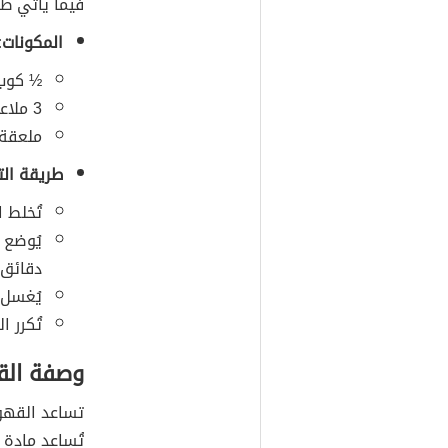
فيما يأتي ط
المكونات:
½ كوب
3 ملاعق صغيرة من
ملعقة
طريقة الت
تُخلط ا
دقائق
يُغسل 
تُكرر 
وصفة الق
تساعد القهو
تُساعد مادة 