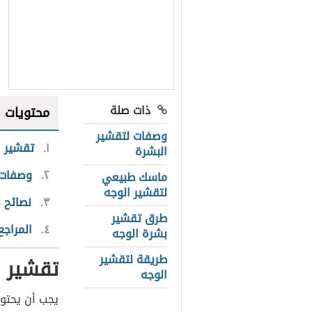
ذات صلة
محتويات
وصفات لتقشير
١
تقشير ا
البشرة
٢
وصفات 
ماسك طبيعي
لتقشير الوجه
٣
نصائح 
طرق تقشير
٤
المراجع
بشرة الوجه
طريقة لتقشير
تقشير ا
الوجه
يجب أن يحتوي