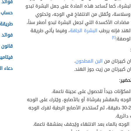
فوائد 
البشرة، كما تُساعد هذه المادة على جعل البشرة تبدو
حساب 
 وسلاسة، وتُقلل من الانتفاخ في الوجه، وتحتوي
ضادات الأكسدة التي تجعل البشرة تبدو أصغر سناً،
طريقة 
الهند فإنه يرطب
البشرة الجافة
، وفيما يأتي طريقة
فوائد 
لوصفة:
[٢]
قانون ن
فيتامين 
ن كبيرتان من
البن المطحون
.
دعاء ا
ن كبيرتان من زيت جوز الهند.
حضير:
لمكوّنات جيداً للحصول على عجينة ناعمة.
الوجه بالمقشر بفرشاة أو بالأصابع، ويُترك على الوجه
مدة 20-30 دقيقة، ثم تُستخدم الأصابع الرطبة لفرك الوجه
دائرية.
الوجه بالماء بعد الانتهاء ويُجفف بمنشفة ناعمة.