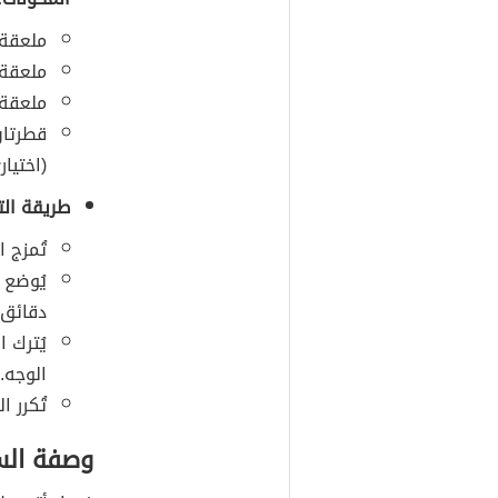
ملعقة 
ملعقة 
ملعقة 
قطرتان
(اختيار
طريقة الت
تُمزج ا
دقائق.
الوجه.
تُكرر 
وصفة السك