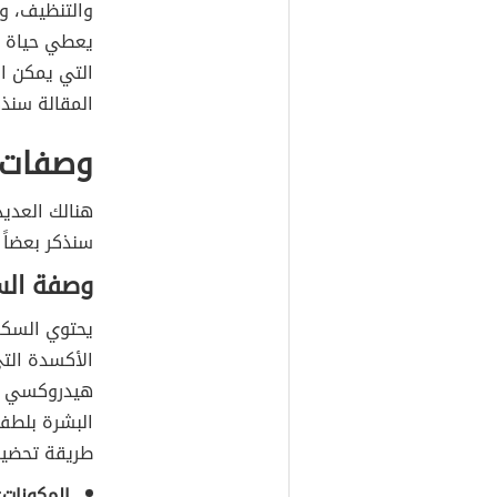
والتنظيف، وا
يعطي حياة 
التي يمكن ا
المقالة سنذ
وصفات 
هنالك العديد
سنذكر بعضاً 
وصفة الس
يحتوي السكر
الأكسدة الت
هيدروكسي ال
البشرة بلطف 
طريقة تحضير
المكونات: