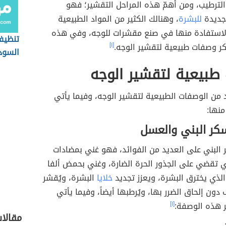
لترطيب، ومن أهمّ هذه المراحل التقشير؛ فهو
جديدة
للبشرة
، وهنالك الكثير من المواد الطبيعية
لاستفادة منها في صنع مقشرات للوجه، وفي هذه
تنظيف
كر وصفات طبيعية لتقشير الوجه.
[١]
السود
طبيعية لتقشير الوجه
 من الوصفات الطبيعية لتقشير الوجه، وفيما يأتي
منها:
كر البني والعسل
 البني على العديد من الفوائد، فهو غني بمضادات
ي تقضي على الجذور الحرة الضارة، وغني بحمض ألفا
ذي يخترق البشرة، ويعزز تجديد
خلايا
البشرة، ويُقشر
دون إلحاق الضرر بها، ويُرطبها أيضاً، وفيما يأتي
 هذه الوصفة:
[١]
مقالات