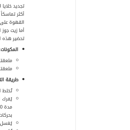
تجديد خلايا 
أكثر تماسكاً
القهوة على م
أما زيت جوز 
تحضير هذه ا
المكونات:
ملعقتا
ملعقتا
طريقة الت
تُخلط ا
يُفرك 
بحركات 
يُغسل 