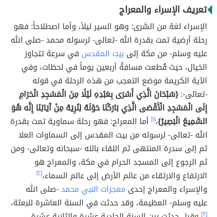
تعريف الإسراء والمعراج
الإسراء لغة من السَّرى: وهو السير ليلاً، وأما اصطلاحاً: فهو
رحلة أرضية تمت بقدرة الله -تعالى- لرسوله محمد -صلى الله
عليه وسلم- من مكة إلى
بيت المقدس
في سرعة تتجاوز
الخيال، حيث قُطعت مسافةُ أربعين يوماً في لحظات، وفي
الآية الكريمة موضع التعجب من هذه الرحلة في قوله
-تعالى-:
{سُبْحَانَ الَّذِي أَسْرَى بِعَبْدِهِ لَيْلًا مِنَ الْمَسْجِدِ الْحَرَامِ
إِلَى الْمَسْجِدِ الْأَقْصَى الَّذِي بَارَكْنَا حَوْلَهُ لِنُرِيَهُ مِنْ آَيَاتِنَا إِنَّه هُوَ
السَّمِيعُ الْبَصِيرُ}
،
[١]
أما المعراج: فهو رحلة سماوية تمت بقدرة
الله -تعالى- لرسوله من بيت المقدس إلى السماوات العلا
ثم إلى سدرة المنتهى ثم اللقاء بالله -سبحانه وتعالى- ومن
ثم الرجوع إلى المسجد الحرام في مكة، والمعراج هو
الارتفاع والارتقاء من عالم الأرض إلى عالم السماء،
[٢]
والإسراء والمعراج إحدى
معجزات النبي محمد
-صلى الله
عليه وسلم- العظيمة، وقد حدثت في السنة العاشرة للبعثة،
[٣]
وقيل حدثت بين السنة الحادية عشرة والثانية عشرة