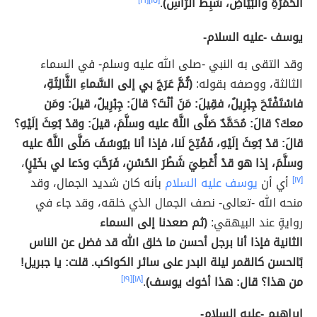
الحُمْرَةِ والبَيَاضِ، سَبِطَ الرَّأْسِ)
.
[١٥]
[١٦]
يوسف -عليه السلام-
وقد التقى به النبي -صلى الله عليه وسلم- في السماء
الثالثة، ووصفه بقوله:
(ثُمَّ عَرَجَ بي إلى السَّماءِ الثَّالِثَةِ،
فاسْتَفْتَحَ جِبْرِيلُ، فقِيلَ: مَنَ أنْتَ؟ قالَ: جِبْرِيلُ، قيلَ: ومَن
معكَ؟ قالَ: مُحَمَّدٌ صَلَّى اللَّهُ عليه وسلَّمَ، قيلَ: وقدْ بُعِثَ إلَيْهِ؟
قالَ: قدْ بُعِثَ إلَيْهِ، فَفُتِحَ لَنا، فإذا أنا بيُوسُفَ صَلَّى اللَّهُ عليه
وسلَّمَ، إذا هو قدْ أُعْطِيَ شَطْرَ الحُسْنِ، فَرَحَّبَ ودَعا لي بخَيْرٍ)
،
[١٧]
أي أن
يوسف عليه السلام
بأنه كان شديد الجمال، وقد
منحه الله -تعالى- نصف الجمال الذي خلقه، وقد جاء في
روايةٍ عند البيهقي:
(ثم صعدنا إلى السماء
الثانية فإذا أنا برجل أحسن ما خلق الله قد فضل عن الناس
بًالحسن كالقمر ليلة البدر على سائر الكواكب. قلت: يا جبريل!
من هذا؟ قال: هذا أخوك يوسف)
.
[١٨]
[١٩]
إبراهيم -عليه السلام-