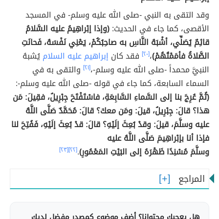
وقد التقى به النبي -صلى الله عليه وسلم- في المسجد
الأقصى، كما جاء في الحديث:
(وإذا إبْراهِيمُ عليه السَّلامُ
قائِمٌ يُصَلِّي، أشْبَهُ النَّاسِ به صاحِبُكُمْ، يَعْنِي نَفْسَهُ، فَحانَتِ
الصَّلاةُ فأمَمْتُهُمْ)
،
[٢٠]
فقد كان
إبراهيم عليه السلام
يُشبهُ
النبيَّ محمداً -صلى الله عليه وسلم-،
[٢١]
والتقى به في
السماء السابعة، كما جاء في قوله -صلى الله عليه وسلم-:
(ثُمَّ عُرِجَ بنا إلى السَّماءِ السَّابِعَةِ، فاسْتَفْتَحَ جِبْرِيلُ، فقِيلَ: مَن
هذا؟ قالَ: جِبْرِيلُ، قيلَ: ومَن معكَ؟ قالَ: مُحَمَّدٌ صَلَّى اللَّهُ
عليه وسلَّمَ، قيلَ: وقدْ بُعِثَ إلَيْهِ؟ قالَ: قدْ بُعِثَ إلَيْهِ، فَفُتِحَ لنا
فإذا أنا بإبْراهِيمَ صَلَّى اللَّهُ عليه
وسلَّمَ مُسْنِدًا ظَهْرَهُ إلى البَيْتِ المَعْمُورِ)
.
[٢٢]
[٢٣]
المراجع
هل يعجبك محتوانا؟ أضف موضوع كمصدر مفضل لديك