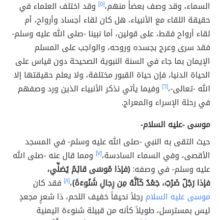
السماء، وقد وصف بعضاً منهم،
[٥]
وقد اختلف العلماء في
حقيقة اللقاء مع الأنبياء، هل كان لقاء أجساد وأرواح، أم
لقاء أرواح فقط، على قولين، أما نبينا -صلى الله عليه وسلم-
فقد سرى وعرج بجسده وروحه، والواجب على المسلم
الإيمان بما جاء في السنة النبوية الصحيحة دون قياس على
الحياة الدنيا، فإن حياة القبور مختلفة، ولا يعلم حقيقتها إلا
الله -تعالى-،
[٦]
وفيما يأتي نذكر الأنبياء الذين ورد وصفهم
في رحلة الإسراء والمعراج.
موسى -عليه السلام-
حيث التقى به النبي -صلى الله عليه وسلم- في المسجد
الأقصى، وفي السماء السادسة،
[٧]
ومما قال عنه -صلى الله
عليه وسلم- في وصفه:
(فإذا مُوسَى قائِمٌ يُصَلِّي،
فإذا رَجُلٌ ضَرْبٌ، جَعْدٌ كَأنَّهُ مِن رِجالِ شَنُوءَةَ)
،
[٨]
فقد كان
موسى عليه السلام
رجلاً نحيفاً خفيف اللحم، ذا شعرٍ مجعدٍ
ليس بمسترسل، طويلاً كأنه من قبيلة شنوءة اليمنية