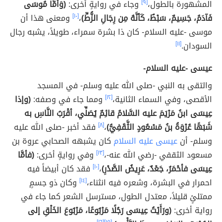
المشهورة بالطول،
[٩]
وجاء في روايةٍ أخرى:
(وَأَمَّا مُوسَى
فَآدَمُ، جَسِيمٌ، سَبْطٌ، كَأنَّهُ مِن رِجَالِ الزُّطِّ)
،
[١٠]
ومعنى هذا أن
موسى -عليه السلام- كان ذا بشرة سمراء، طويلاً، يشبه رجال
السودان.
[١١]
عيسى -عليه السلام-
والتقى به النبي -صلى الله عليه وسلم- في المسجد
الأقصى، وفي السماء الثانية،
[١٢]
ومما جاء في وصفه:
(وإذا
عِيسَى ابنُ مَرْيَمَ عليه السَّلامُ قائِمٌ يُصَلِّي، أقْرَبُ النَّاسِ به
شَبَهًا عُرْوَةُ بنُ مَسْعُودٍ الثَّقَفِيُّ)
،
[٨]
فقد أخبر -صلى الله عليه
وسلم- أن
عيسى عليه السلام
كان يشبهه الصحابي عروة بن
مسعود الثقفي -رضي الله عنه-،
[١٣]
وفي روايةٍ أخرى:
(فأمَّا
عِيسَى فأحْمَرُ، جَعْدٌ، عَرِيضُ الصَّدْرِ)
،
[١٠]
فقد كان أبيضاً فيه
احمرار في البشرة، وشعره فيه انثناء،
[١٤]
وكان ذو جسمٍ
ممتلئٍ قليلاً، معتدل الطول، مسترسل الشعر كما جاء في
رواية أخرى:
(ورَأَيْتُ عِيسَى رَجُلًا مَرْبُوعًا، مَرْبُوعَ الخَلْقِ إلى