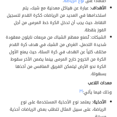
اعتمادًا على
نوع الرياضة
.
الأهداف:
عبارة عن هياكل معدنية مع شبك، يتم
استخدامها في العديد من الرياضات ككرة القدم لتسجيل
النقاط، حيث يجب أن تدخل الكرة خط المرمى من أجل
الفوز بنقطة.
الشبكات: تُصنع معظم الشباك من مربعات نايلون معقودة
شديدة التحمل، الغرض من الشبك في هدف كرة القدم
مختلف كلياً عن الهدف في كرة السلة، حيث يمنع الأول
الكرة من الخروج خارج المرمى بينما يضمن الأخر سقوط
الكرة نحو الأرض ليتمكن الفريق المنافس من أخذها
بسهولة.
معدات اللاعب
وذلك فيما يأتي:
[٣]
الأحذية:
يعتمد نوع الأحذية المستخدمة على نوع
الرياضة
، على سبيل المثال
تتطلب بعض الرياضات أحذية
مسننة.