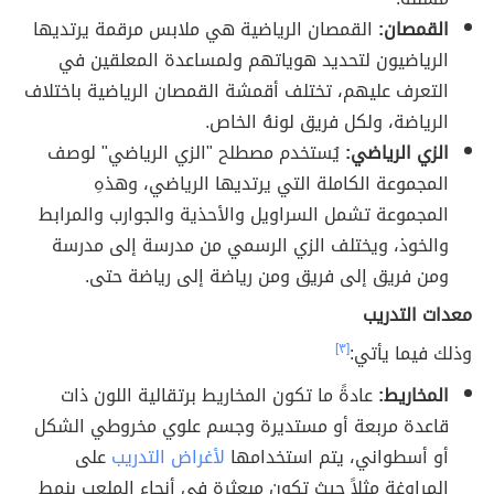
القمصان:
القمصان الرياضية هي ملابس مرقمة يرتديها
الرياضيون لتحديد هوياتهم ولمساعدة المعلقين في
التعرف عليهم
، تختلف أقمشة القمصان الرياضية باختلاف
الرياضة، ولكل فريق لونهُ الخاص.
الزي الرياضي:
يُستخدم مصطلح "الزي الرياضي" لوصف
المجموعة الكاملة التي يرتديها الرياضي، وهذهِ
المجموعة تشمل السراويل والأحذية والجوارب والمرابط
والخوذ، ويختلف الزي الرسمي من مدرسة إلى مدرسة
ومن فريق إلى فريق ومن رياضة إلى رياضة حتى.
معدات التدريب
وذلك فيما يأتي:
[٣]
المخاريط:
عادةً ما تكون المخاريط برتقالية اللون ذات
قاعدة مربعة أو مستديرة وجسم علوي مخروطي الشكل
أو أسطواني
، يتم استخدامها
لأغراض التدريب
على
المراوغة مثلاً حيث تكون مبعثرة في أنحاء الملعب بنمط