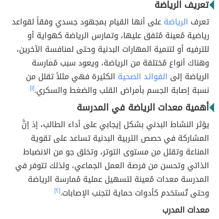
تعريف الرياضة
تعرف
الرياضة
على أنها القيام بمجهود جسدي وفقاً لقواعد
رياضية مُعينة مُتفق عليها، وتمارس الرياضة كهواية أو
للترفيه أو لتنمية المهارات البدنية وحتى لمنافسة الآخرين،
وهناك أنواع مُختلفة من الرياضة، ويعود سبب مُمارسة
الرياضة إلى
الفوائد الصحية
الكثيرة فهي مثلاً تقلل من
نسبة إصابة الجسم بأمراض القلب والضغط والسكري.
[١]
أهمية معدات الرياضة في المدرسة
يؤثر النشاط البدني بشكل إيجابي على أداء الطالب، إذ إنَّ
المشاركة في حصص التربية البدنية تساعد على تقوية
المناعة وتقلل من مستوى التوتر، وتخلق جو من الانضباط
الذاتي وتحسن من فرصة العمل الجماعي، ولذلك تتوفر في
المدرسة معدات مُعينة لتسهيل عملية مُمارسة الرياضة
وحتى تُستخدم كأدوات حماية لتجنب الإصابات.
[٢]
معدات المدرب