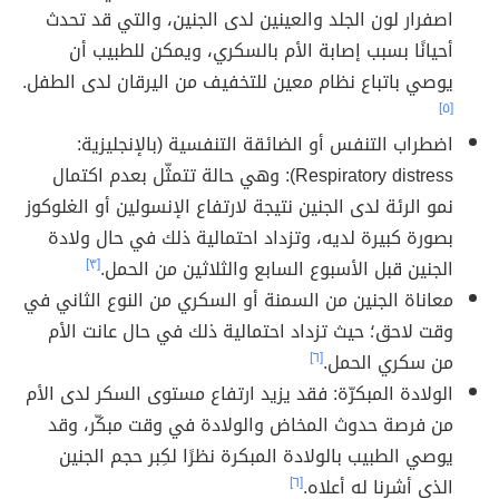
اصفرار لون الجلد والعينين لدى الجنين، والتي قد تحدث
أحيانًا بسبب إصابة الأم بالسكري، ويمكن للطبيب أن
يوصي باتباع نظام معين للتخفيف من اليرقان لدى الطفل.
[٥]
اضطراب التنفس أو الضائقة التنفسية (بالإنجليزية:
Respiratory distress): وهي حالة تتمثّل بعدم اكتمال
نمو الرئة لدى الجنين نتيجة لارتفاع الإنسولين أو الغلوكوز
بصورة كبيرة لديه، وتزداد احتمالية ذلك في حال ولادة
الجنين قبل الأسبوع السابع والثلاثين من الحمل.
[٣]
معاناة الجنين من السمنة أو السكري من النوع الثاني في
وقت لاحق؛ حيث تزداد احتمالية ذلك في حال عانت الأم
من سكري الحمل.
[٦]
الولادة المبكرّة: فقد يزيد ارتفاع مستوى السكر لدى الأم
من فرصة حدوث المخاض والولادة في وقت مبكّر، وقد
يوصي الطبيب بالولادة المبكرة نظرًا لكِبر حجم الجنين
الذي أشرنا له أعلاه.
[٦]