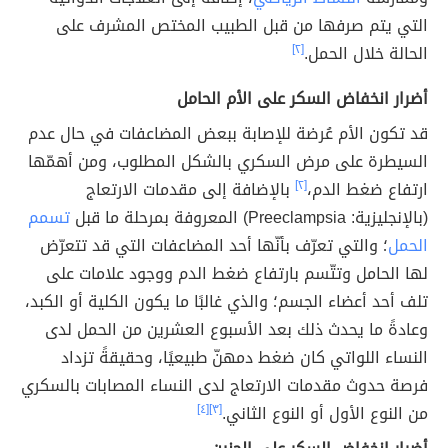
التي يتم صرفها من قبل الطبيب المختص المشرف على
الحالة خلال الحمل.
[٢]
أضرار انخفاض السكر على الأم الحامل
قد تكون الأم عُرضة للإصابة ببعض المضاعفات في حال عدم
السيطرة على مرض السكري بالشكل المطلوب، ومن أهمّها
ارتفاع ضغط الدم،
[٢]
بالإضافة إلى مقدمات الارتعاج
(بالإنجليزية: Preeclampsia) المعروفة بمرحلة ما قبل
تسمم
الحمل
؛ والتي تعرّف بأنّها أحد المضاعفات التي قد تتعرّض
لها الحامل وتتّسم بارتفاع ضغط الدم ووجود علامات على
تلف أحد أعضاء الجسم؛ والذي غالبًا ما يكون الكلية أو الكبد،
وعادةً ما يحدث ذلك بعد الأسبوع العشرين من الحمل لدى
النساء اللواتي كان ضغط دمهنّ طبيعيًا، وحقيقةً تزداد
فرصة حدوث مقدمات الارتعاج لدى النساء المصابات بالسكري
من النوع الأول أو النوع الثاني.
[٣]
[٤]