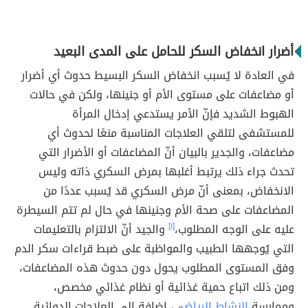
أضرار انخفاض السكر للحامل على المدى البعيد
في العادة لا يُسبب انخفاض السكر البسيط حدوث أي أضرار
أو مضاعفات على مستوى الأم أو جنينها، ولكن في حالات
الهبوط الشديد فإنّ الأمر يستدعي إدخال المرأة
للمستشفى لتلقي العلاجات المناسبة منعًا لحدوث أي
مضاعفات، والجدير بالبيان أنّ المضاعفات أو الأضرار التي
تحدث جراء ذلك يرتبط أغلبها بمرض السكري ذاته وليس
الانخفاض، بمعنى أنّ مرض السكري قد يُسبب عددًا من
المضاعفات على صحة الأم وجنينها في حال لم تتم السيطرة
عليه على الوجه المطلوب،
[١]
والجيد أنّ الالتزام بالتعليمات
التي يُوجهها الطبيب والمواظبة على ضبط قراءات سكر الدم
وفق المستوى المطلوب يحول دون حدوث هذه المضاعفات،
ومن ذلك اتباع حمية غذائية أو نظام غذائي مخصص،
وممارسة
النشاط الرياضي
، إضافة إلى العلاجات الدوائية