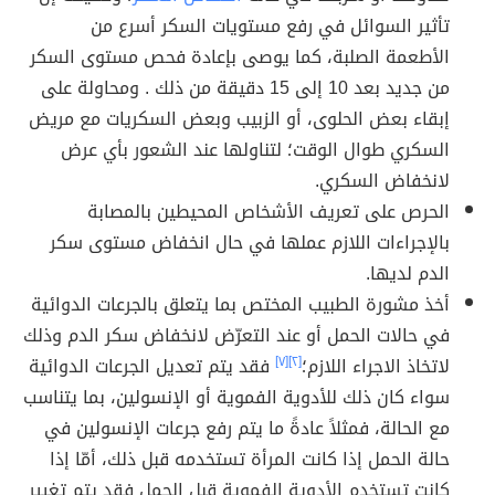
تأثير السوائل في رفع مستويات السكر أسرع من
الأطعمة الصلبة، كما يوصى بإعادة فحص مستوى السكر
من جديد بعد 10 إلى 15 دقيقة من ذلك . ومحاولة على
إبقاء بعض الحلوى، أو الزبيب وبعض السكريات مع مريض
السكري طوال الوقت؛ لتناولها عند الشعور بأي عرض
لانخفاض السكري.
الحرص على تعريف الأشخاص المحيطين بالمصابة
بالإجراءات اللازم عملها في حال انخفاض مستوى سكر
الدم لديها.
أخذ مشورة الطبيب المختص بما يتعلق بالجرعات الدوائية
في حالات الحمل أو عند التعرّض لانخفاض سكر الدم وذلك
لاتخاذ الاجراء اللازم؛
[٢]
[٧]
فقد يتم تعديل الجرعات الدوائية
سواء كان ذلك للأدوية الفموية أو الإنسولين، بما يتناسب
مع الحالة، فمثلاً عادةً ما يتم رفع جرعات الإنسولين في
حالة الحمل إذا كانت المرأة تستخدمه قبل ذلك، أمّا إذا
كانت تستخدم الأدوية الفموية قبل الحمل فقد يتم تغيير