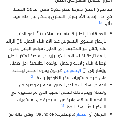
أضرار انخفاض السكر على الجنين
قد يكون الجنين معرّضًا لخطر حدوث بعض الحالات الصحية
في حال إصابة الأم بمرض السكري ويمكن بيان ذلك فيما
يأتي:
[٥]
العملقة (بالإنجليزية: Macrosomia): يتأثّر نمو الجنين
بارتفاع مستوى الإنسولين عند الأم أثناء الحمل، لأنّ الزائد
منه ينتقل عبر المشيمة إلى الجنين؛ فينمو الجنين بصورة
بالغة نتيجة لذلك، الأمر الذي يزيد من فرصة تعرّض الجنين
لإصابة أثناء ولادته ويجعل الولادة الطبيعية أمرًا صعبًا،
ويُشار إلى أنّ
الإنسولين
هرمون يفرزه الجسم ليساعد
على ضبط مستويات سكر الغلوكوز بالدمّ.
[١]
[٥]
انخفاض سكر الدم لدى الجنين بعد فترة وجيزة من
ولادته؛ ويعود ذلك لنفس السبب الذي تمّ تفسيره في
النقطة السابقة، ولابدّ من السيطرة على مستويات
السكر لتجنّب هذا الخطر.
[٥]
اليرقان أو
الصفار
(بالإنجليزية: Jaundice): وهي حالة من