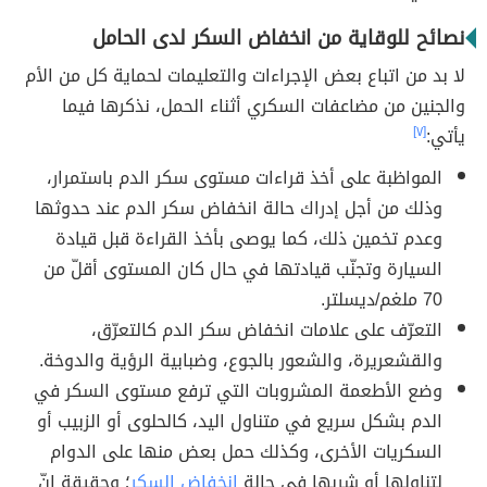
نصائح للوقاية من انخفاض السكر لدى الحامل
لا بد من اتباع بعض الإجراءات والتعليمات لحماية كل من الأم
والجنين من مضاعفات السكري أثناء الحمل، نذكرها فيما
يأتي:
[٧]
المواظبة على أخذ قراءات مستوى سكر الدم باستمرار،
وذلك من أجل إدراك حالة انخفاض سكر الدم عند حدوثها
وعدم تخمين ذلك، كما يوصى بأخذ القراءة قبل قيادة
السيارة وتجنّب قيادتها في حال كان المستوى أقلّ من
70 ملغم/ديسلتر.
التعرّف على علامات انخفاض سكر الدم كالتعرّق،
والقشعريرة، والشعور بالجوع، وضبابية الرؤية والدوخة.
وضع الأطعمة المشروبات التي ترفع مستوى السكر في
الدم بشكل سريع في متناول اليد، كالحلوى أو الزبيب أو
السكريات الأخرى، وكذلك حمل بعض منها على الدوام
لتناولها أو شربها في حالة
انخفاض السكر
؛ وحقيقة إنّ