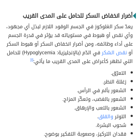
أضرار انخفاض السكر للحامل على المدى القريب
يعدّ سكر الغلوكوز في الجسم الوقود اللازم لبذل أي مجهود،
وأي نقص أو هبوط في مستوياته قد يؤثر في قدرة الجسم
على أداء وظائفه، ومن أضرار انخفاض السكر أو هبوط السكر
أو
نقص السّكر
في الدّم (بالإنجليزية: Hypoglycemia) للحامل
التي تظهر كأعراض على المدى القريب ما يأتي:
[١]
التعرّق.
زغللة النظر.
الشعور بألم في الرأس.
الشعور بالغضب، وتعكّر المزاج.
الشعور بالتعب والإرهاق.
التوتر
والقلق
.
شحوب البشرة.
فقدان التركيز، وصعوبة التفكير بوضوح.