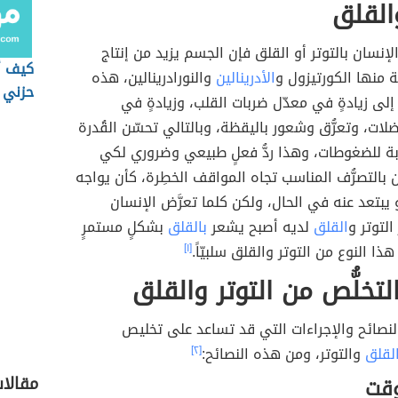
والقلق
لإنسان بالتوتر أو القلق فإن الجسم يزيد من إنتاج
كيف أ
ة منها الكورتيزول و
الأدرينالين
والنورادرينالين، هذه
حزني
إلى زيادةٍ في معدّل ضربات القلب، وزيادةٍ في
لات، وتعرُّق وشعور باليقظة، وبالتالي تحسّن القُدرة
بة للضغوطات، وهذا ردُّ فعلٍ طبيعي وضروري لكي
 بالتصرُّف المناسب تجاه المواقف الخطِرة، كأن يواجه
 يبتعد عنه في الحال، ولكن كلما تعرَّض الإنسان
التوتر و
القلق
لديه أصبح يشعر
بالقلق
بشكلٍ مستمرٍ
 هذا النوع من التوتر والقلق سلبيّاً.
[١]
لتخلُّص من التوتر والقلق
نصائح والإجراءات التي قد تساعد على تخليص
لقلق
والتوتر، ومن هذه النصائح:
[٢]
مقالا
وقت