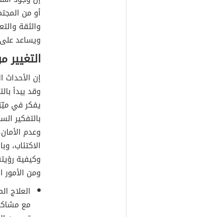
أو من المجتم
والثقة والتع
ويساعد على ال
التغيير م
إن الأحداث ا
وقد يبدأ بال
يفكر في ميّز
بالتفكير الس
وعدم الأمان،
الاكتئاب، وب
وكيفية رؤيته
ومن الأمور ا
العلاج ال
مع مشاكله