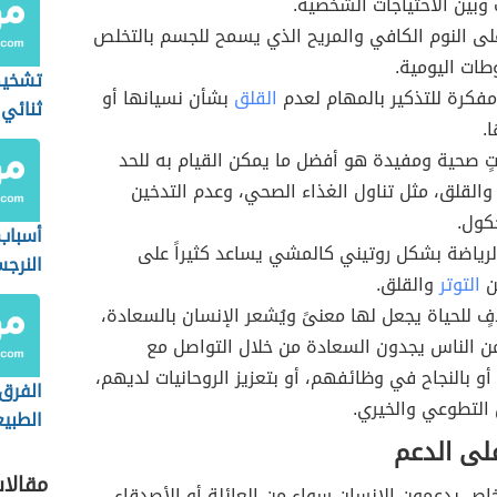
 وبين الاحتياجات الشخصية.
ى النوم الكافي والمريح الذي يسمح للجسم بالتخلص
ات اليومية.
تشخي
فكرة للتذكير بالمهام لعدم
القلق
بشأن نسيانها أو
ثنائي
ا.
داتٍ صحية ومفيدة هو أفضل ما يمكن القيام به للحد
القلق، مثل تناول الغذاء الصحي، وعدم التدخين
كول.
أسباب 
رياضة بشكل روتيني كالمشي يساعد كثيراً على
النرج
ن
التوتر
والقلق.
ٍ للحياة يجعل لها معنىً ويُشعر الإنسان بالسعادة،
ن الناس يجدون السعادة من خلال التواصل مع
 أو بالنجاح في وظائفهم، أو بتعزيز الروحانيات لديهم،
الفرق
 التطوعي والخيري.
الطبي
لى الدعم
المرض
مقالا
اص يدعمون الإنسان سواء من العائلة أو الأصدقاء،