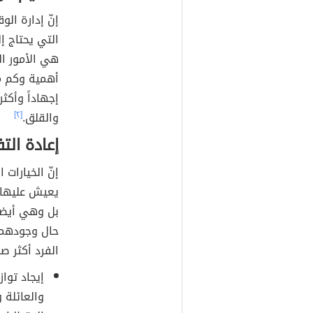
إنّ إدارة ال
التي يحتاج إ
هي الأمور ال
أهمية وكم م
إجهاداً وأكثر
والقلق.
[٢]
إعادة الت
إنّ الخيارات
يعيش عليها،
بل وهي أيضاً
حال وجودهما
الفرد أكثر صح
إيجاد توا
والعائلة 