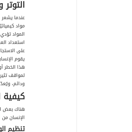
التوتر 
عندما يشعر ا
مواد كيميائيّ
المواد تؤدي 
استعداد العض
على الاستجا
يقوم الإنسان
هذا الخطر أو
لمواقف تثير 
ودائم، ويُعدّ
كيفية ا
هناك بعض ال
الإنسان من
ا
تنظيم ال