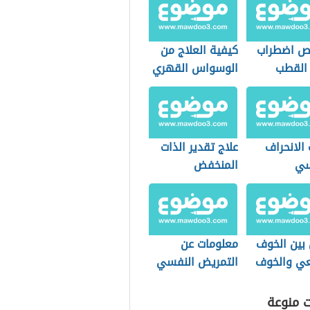
ص اضطراب
كيفية العلاج من
 القطب
الوسواس القهري
الانحراف
علاج تقدير الذات
سي
المنخفض
 بين الخوف
معلومات عن
عي والخوف
التمريض النفسي
ي
(تمريض الصحة
النفسية والعقلية)
ت منوعة