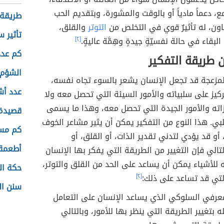
ع، دعماً مادياً أو بالوقت والمشورة، وبتقديم الحب
طريقة 
اون، له تأثيرٌ قوي في التخلص من
التوتر
والقلق،
تأثير 
بقاء في حالة نفسيّةٍ جيدةٍ وهِمَّة عاليةٍ.
[٢]
كم عدد
ن طريقة التفكير
الشؤم 
لمزعجة قد تجعل الإنسان يشعر بالسوء تجاه نفسه،
عدد أش
تركيز على سلبياته والأمور السيئة التي تحصل معه ولا
اته والأمور الجيدة التي تحصل معه، وهذا ما يسمى
قصيدة 
لبي. هذا النوع من التفكير يمكن أن يثير مشاعر الخوف
كم مسا
 أو قد يؤدي لتدني تقدير الذات، أو القلق، أو
أطعمة 
التالي فإن التغيير من الطريقة التي يفكر بها الإنسان
 للأشياء يمكن أن يساعد على الحد من القلق والتوتر،
حكة ال
لتي قد تساعد على ذلك:
[٢]
سنن ال
معرفي السلوكي الذي يساعد الإنسان على التعامل
 بتغيير الطريقة التي ينظر بها للأمور، وبالتالي