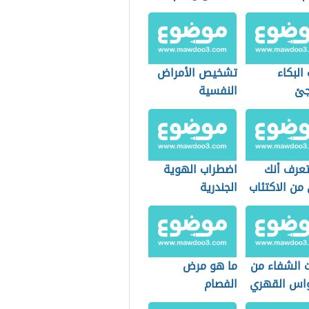
التركيز
البكاء
تشخيص الأمراض
جئ
النفسية
عرف أنك
اضطراب الهوية
من الاكتئاب
الجندرية
ت الشفاء من
ما هو مرض
اس القهري
الفصام