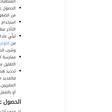
المتطلبات
الحصول عل
من الضغوط
استخدام م
التأخر عنه
تبنِّي عا
من
التوتر
و
وشرب الح
ممارسة ال
التقليل م
تحديد هدف
فالعديد م
المقربين،
أو بالعمل
الحصول ع
إن وجود أشخ