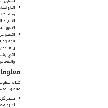
تحسين الط
اتباع نظا
ونتائجها 
الأشياء ا
الأمور الت
التعبير ع
لبقة ومنا
بينما عدم
التي يشعر
والمشاعر 
معلومات
هناك معلومات
والقلق، وهي
يشعر كل ال
لفترةٍ قص