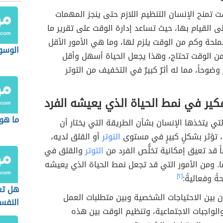
وقت تمنح الإنسان التنظيم اللازم حتى ينجز المهمات
لى القيام بها، حيث تساعد إدارة الوقت على تقرير ما
ملحة وكم من الوقت يلزم لها، وما هي الأمور الأقل
الوسو
ن الوقت تحتاج، وهذا يجعل الحياة أسهل وأقل
 وضوحاً، مما له أثرٌ كبيرٌ في التخفيف من التوتر
فكير في نمط الحياة الذي يعيشه الفرد
ما هو
 التي يتخذها الإنسان بشأن الطريقة التي يختار أن
 تؤثر بشكلٍ كبيرٍ في مستوى
التوتر
أو القلق لديه،
 قد تعيق إمكانية تخلُّص الفرد من
التوتر
والقلق في
. ومن الأمور التي قد تجعل نمط الحياة الذي يعيشه
ةً وفعاليةً:
[٢]
هل تع
زن بين الاحتياجات الشخصية وبين متطلبات العمل
النفس
والواجبات الاجتماعية، وتنظيم الوقت بين هذه