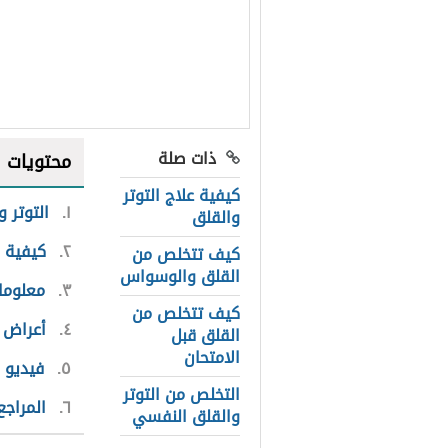
ذات صلة
محتويات
كيفية علاج التوتر
١
التوتر و
والقلق
٢
كيفية ا
كيف تتخلص من
القلق والوسواس
٣
معلومات
كيف تتخلص من
٤
أعراض ا
القلق قبل
الامتحان
٥
فيديو 
التخلص من التوتر
٦
المراجع
والقلق النفسي