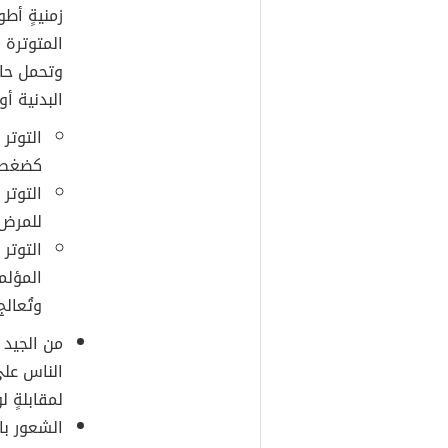
زمنيةٍ أط
المتوترة 
وتحمل حال
البدنية أو
التوتر
كضغط 
التوتر
للمرض 
التوتر 
المؤلمة
وتُعال
من الجيد ا
الناس على 
لمقابلةٍ ل
الشعور بال