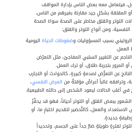
ول، فيتعامل معه بعض الناس بإدارة المواقف
أو المقلقة بشكلٍ جيد مقارنة بغيرهم من الناس،
ات التوتر والقلق مخاطر على الصحة سواءً الصحة
 النفسية، ومن أنواع التوتر والقلق:
 الروتيني بسبب المسؤوليات و
ضغوطات الحياة
اليومية
العمل.
 الناجم عن التغيير السلبي المفاجئ، مثل التعرّض
أو المرور بتجربة طلاق، أو ترك العمل.
الناتج عن التعرُّض لصدمةٍ كبيرةٍ، كالحوادث أو التجارب
، وترافقه غالباً أعراضٌ مؤقتةٌ من
المرض النفسي
،
ج في أغلب الحالات ليعود الشخص إلى حالته الطبيعية.
لشعور ببعض القلق أو التوتر أحياناً، فهو قد يحفِّزُ
الاستعداد والعمل، كالتَّحضير لتقديم اختبارٍ ما، أو
وظيفةٍ جديدةٍ.
توتر لفترةٍ طويلةٍ ضارٌ جداً على الجسم، وتحديداً