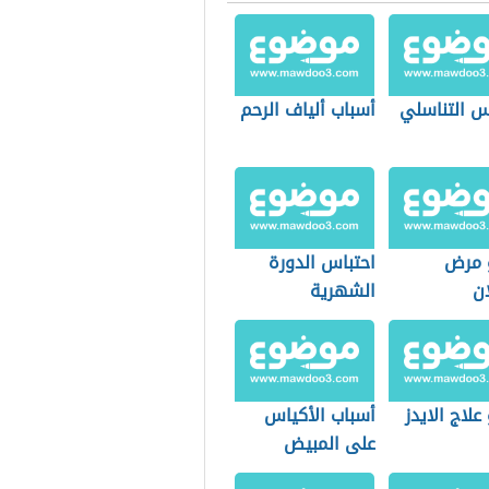
س التناسلي
أسباب ألياف الرحم
 مرض
احتباس الدورة
ان
الشهرية
علاج الايدز
أسباب الأكياس
على المبيض