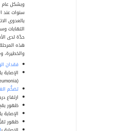
وبشكل عام فإ
سنوات عند ا
التهابات وسر
حدَّة لدى الأ
هذه المرحلة 
والخطيرة، وم
فقدان الو
الإصابة با
(Pneumonia).
تضخُّم الغ
ارتفاع درج
ظهور بقع
الإصابة ب
ظهور تقرُ
الإصابة ب
ا