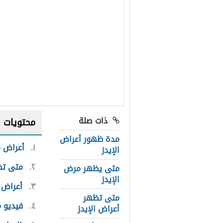
ذات صلة
محتويات
مدة ظهور أعراض
١
أعراض م
الإيدز
٢
متى تظه
متى يظهر مرض
الإيدز
٣
أعراض 
متى تظهر
٤
فيديو م
أعراض الإيدز