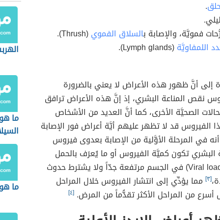
حلق
.
ليلي.
حات فمويَّة، والإصابة ب
السلاق الفموي
(Thrush).
دد اللمفاويَّة
(Lymph glands).
الهرب
ة إلى أنَّ ظهور هذه الأعراض لا يعني بالضرورة
وس نقص المناعة البشري، إذ إنَّ هذه الأعراض ترافق
الات الصحيَّة الأخرى، كما أنَّ العديد من الأشخاص
ما هو
ا الفيروس قد لا تظهر عليهم أيَّة أعراض فور الإصابة
السيل
أنه في المرحلة الأوَّلية من الإصابة بعدوى فيروس
البشري تكون كميَّة الفيروس أو ما يُعرَف بالحمل
الفيروسي (Viral load) في الجسم مرتفعة جدّاً ولا يشترط حدوث
ة،
[٣]
مما يؤدِّي إلى انتشار الفيروس خلال المراحل
ما هو 
أسرع من المراحل الأكثر تقدُّماً من المرض.
[٤]