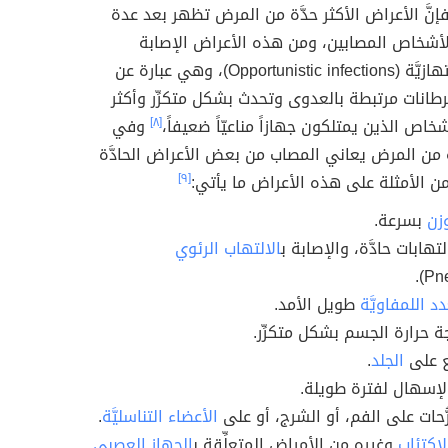
نَّ الأعراض الأكثر حدَّة من المرض تظهر بعد عدة
لأشخاص المصابين، ومن هذه الأعراض الإصابة
بالعدوى الانتهازيَّة (Opportunistic infections)، وهي عبارة عن
طانات مرتبطة بالعدوى وتحدث بشكل متكرِّر وأكثر
شخاص الذين يمتلكون جهازاً مناعيّاً ضعيفاً،
[٨]
وفي
من المرض يعاني المصاب من بعض الأعراض الحادَّة
ن الأمثلة على هذه الأعراض ما يأتي:
[٩]
زن
بسرعة.
لتهابات حادَّة، والإصابة ب
الالتهاب الرئوي
دد اللمفاويَّة
طويل الأمد.
ة حرارة الجسم بشكل متكرِّر.
 على
الجلد
.
الإسهال لفترة طويلة.
ّحات على الفم، أو الشرج، أو على
الأعضاء التناسليَّة
.
لاكتئاب
وغيره من الأمراض المتعلِّقة ب
الجهاز العصبي
.