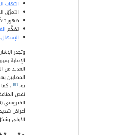
التهاب ال
التعرُّق ال
ظهور تقرُّ
تضخُّم
الغ
الإسهال
.
وتجدر الإشار
الإصابة بفير
العديد من الح
المصابين بهذ
به،
[٢]
[١]
، كما 
نقص المناعة 
أعراض شديد
الأولى بشكل 