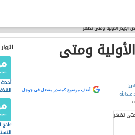
ض الإيدز الأولية ومتى تظهر
الأولية ومتى
الزوار
أحدث 
ادين
القذف
أضف موضوع كمصدر مفضل في جوجل
د عبدالله
علاج ل
التست