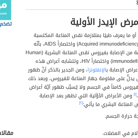
رض الإيدز الأولية
تضخم 
أو ما يعرف طبيًا بمتلازمة نقص المناعة المكتسبة
(Acquired immunodeficiency syndrome) واختصاراً AIDS، بأنّه
مرحلة متقدمة من الإصابة بفيروس نقص المناعة البشرية (Human
immunodeficiency virus) واختصاراً HIV، وتتشابه أعراض هذه
راض الإصابة ب
الإنفلونزا
، ومن الجدير بالذكر أنَّ ظهور
يدلُّ على مقاومة جهاز المناعة للفيروس، وبعد ذلك
يروس كامناً في الجسم ولا يُسبِّب ظهور أيَّة أعراض
[١]
ومن الأعراض الأوَّلية التي تظهر بعد الإصابة
المناعة البشري ما يأتي:
[٢]
جة حرارة الجسم.
مقالا
لام في العضلات.