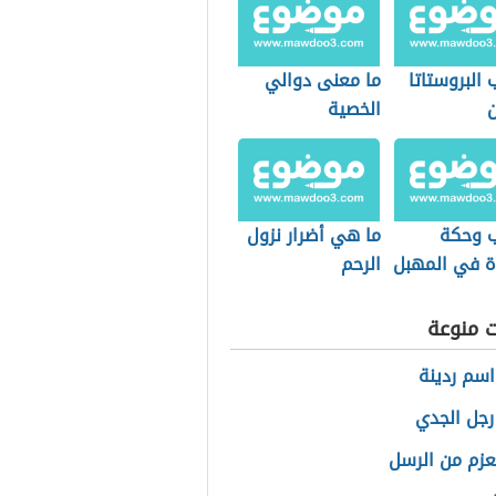
 البروستاتا
ما معنى دوالي
ن
الخصية
ب وحكة
ما هي أضرار نزول
 في المهبل
الرحم
ت منوعة
سم ردينة
جل الجدي
لعزم من الرسل