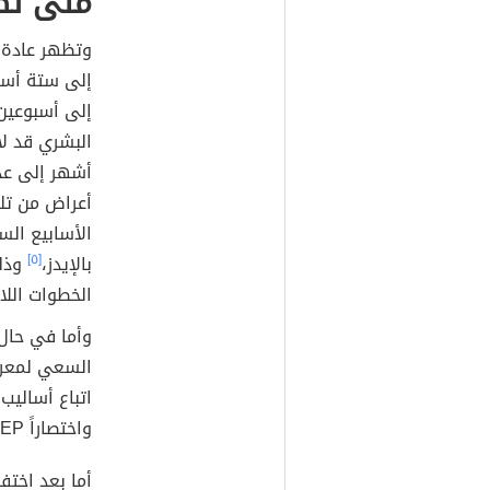
متى تظه
وتظهر عادة أ
إلى ستة أساب
إلى أسبوعين
البشري قد لا 
أشهر إلى عدَ
أعراض من تل
الأسابيع الس
بالإيدز،
[٥]
وذلك
الخطوات اللا
وأما في حال
السعي لمعرف
واختصاراً PrEP، والتي تساعد على منع الإصابة بالفيروس لاحقاً.
أما بعد اختفا