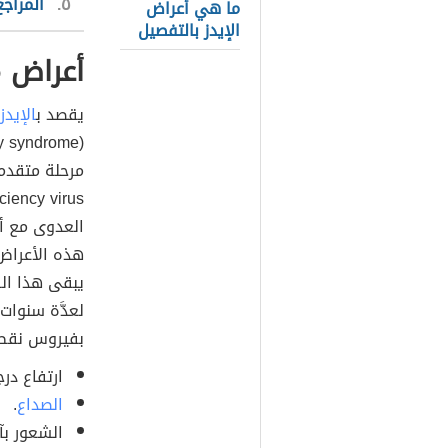
٥
المراجع
ما هي أعراض
الإيدز بالتفصيل
أعراض م
يقصد ب
الإيدز
العدوى مع أع
هذه الأعراض 
يبقى هذا الف
لعدَّة سنوات،
بفيروس نقص 
ارتفاع در
الصداع
.
الشعور بآ