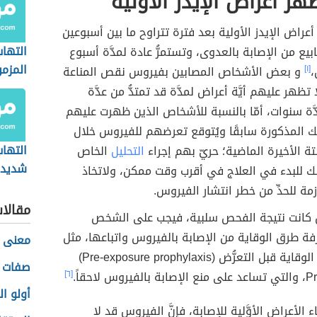
ر أعراض الإيدز الأولية
عراض الإيدز الأولية بعد فترة تتراوح ما بين أسبوعين
التهاب
يع من الإصابة بالعدوى، وتستمرُّ عادة لمدَّة أسبوع
المزم
،
[١]
و بعض الأشخاص المصابين بفيروس نقص المناعة
تظهر عليهم أيَّة أعراض لمدَّة قد تمتدُّ من عدَّة
ّة سنوات، أمّا بالنسبة للأشخاص الذين ظهرت عليهم
ك المذكورة سابقًا ويُتوقع تعرضهم للفيروس خلال
التها
تة الأخيرة الماضية؛ حريّ بهم إجراء
التحليل
الخاص
شديدة
 للبدء في العلاج في أقرب وقت ممكن، ولاتخاذ
زمة للحدِّ من خطر انتشار الفيروس.
مقالا
 كانت نتيجة الفحص سلبية، فيجب على الشخص
ة طرق الوقاية من الإصابة بالفيروس واتباعها، مثل
معنى ا
اتباع أساليب الوقاية قبل التعرُّض (Pre-exposure prophylaxis)
صفات ر
[٦]
أولو ا
ء الأعراض الأوَّلية للإصابة، فإنَّ الفيروس قد لا