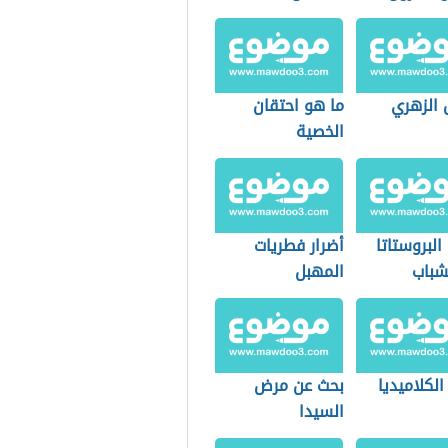
 الزهري
ما هو احتقان
الخصية
لبروستاتا
أضرار فطريات
شباب
المهبل
الكلاميديا
بحث عن مرض
السيدا