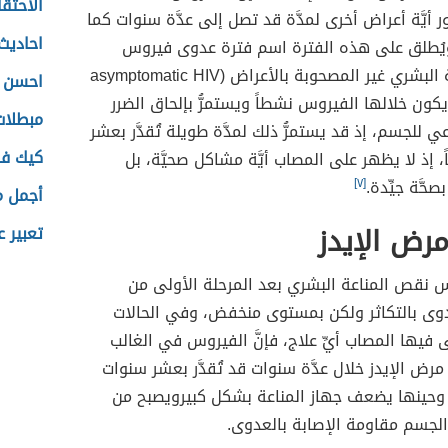
الاحتق
 أيَّة أعراض أخرى لمدَّة قد تصل إلى عدَّة سنوات كما
احاديث
 ويُطلق على هذه الفترة اسم فترة عدوى فيروس
نقص المناعة البشري غير المصحوبة بالأعراض (asymptomatic HIV
احسن 
infec)، ويكون خلالها الفيروس نشطاً ويستمرُّ بإلحاق الضرر
مبطلات
عي للجسم، إذ قد يستمرُّ ذلك لمدَّة طويلة تُقدَّر بعشر
كيك فان
، إذ لا يظهر على المصاب أيَّة مشاكل صحيَّة، بل
صحَّة جيِّدة.
[٧]
أجمل م
رض الإيدز
تعبير 
س نقص المناعة البشري بعد المرحلة الأولى من
عدوى بالتكاثر ولكن بمستوى منخفض، وفي الحالات
ى فيها المصاب أيِّ علاج، فإنَّ الفيروس في الغالب
مرض الإيدز خلال عدَّة سنوات قد تُقدَّر بعشر سنوات
وحينها يضعف جهاز المناعة بشكل كبيرويصبح من
لجسم مقاومة الإصابة بالعدوى.