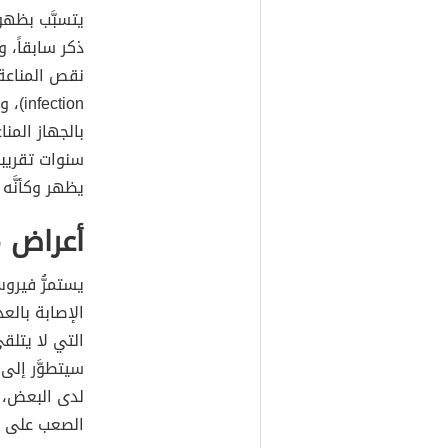
يتسبَّب بظهور
ذكر سابقاً،
tion
بالجهاز المنا
سنوات تقريباً
يظهر وكأنَّه ب
أعراض م
يستمرُّ فيرو
الإصابة بال
التي لا يتلق
سيتطوَّر إلى 
لدى البعض، 
الصعب على ا