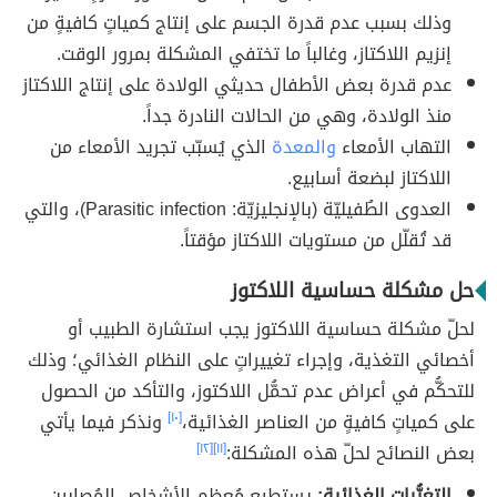
وذلك بسبب عدم قدرة الجسم على إنتاج كمياتٍ كافيةٍ من
إنزيم اللاكتاز، وغالباً ما تختفي المشكلة بمرور الوقت.
عدم قدرة بعض الأطفال حديثي الولادة على إنتاج اللاكتاز
منذ الولادة، وهي من الحالات النادرة جداً.
التهاب الأمعاء
والمعدة
الذي يُسبّب تجريد الأمعاء من
اللاكتاز لبضعة أسابيع.
العدوى الطُفيليّة (بالإنجليزيّة: Parasitic infection)، والتي
قد تُقلّل من مستويات اللاكتاز مؤقتاً.
حل مشكلة حساسية اللاكتوز
لحلّ مشكلة حساسية اللاكتوز يجب استشارة الطبيب أو
أخصائي التغذية، وإجراء تغييراتٍ على النظام الغذائي؛ وذلك
للتحكُّم في أعراض عدم تحمُّل اللاكتوز، والتأكد من الحصول
على كمياتٍ كافيةٍ من العناصر الغذائية،
[١٠]
ونذكر فيما يأتي
بعض النصائح لحلّ هذه المشكلة:
[١١]
[١٢]
التغيُّرات الغذائية:
يستطيع مُعظم الأشخاص المُصابين