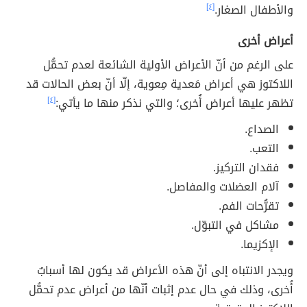
والأطفال الصغار.
[٤]
أعراض أخرى
على الرغم من أنّ الأعراض الأولية الشائعة لعدم تحمُّل
اللاكتوز هي أعراض مَعدية مِعوية، إلّا أنّ بعض الحالات قد
تظهر عليها أعراض أُخرى؛ والتي نذكر منها ما يأتي:
[٤]
الصداع.
التعب.
فقدان التركيز.
آلام العضلات والمفاصل.
تقرُّحات الفم.
مشاكل في التبوّل.
الإكزيما.
ويجدر الانتباه إلى أنّ هذه الأعراض قد يكون لها أسبابٌ
أُخرى، وذلك في حال عدم إثبات أنّها من أعراض عدم تحمُّل