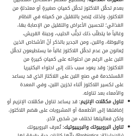
بعدم تحمُّل اللاكتوز تحمُّل كمياتٍ صغيرةٍ أو معتدلةٍ من
اللاكتوز، ولذلك يُنصح بالتقليل من كميته في النظام
الغذائي؛ لتحسين الأعراض والتقليل من الإصابة بها،
وغالباً ما يتطلّب ذلك تجنُّب الحليب، وجبنة القريش،
والبوظة، واللبن، ومن الجدير بالذكر أنّ الأشخاص الذين
يُعانون من عدم تحمُّل اللاكتوز غالباً ما يستطيعون تحمُّل
اللبن على الرغم من احتوائه على كمياتٍ كبيرةٍ من
اللاكتوز؛ وقد يعود سبب ذلك إلى احتواء البكتيريا
المُستخدمة في صنع اللبن على اللاكتاز الذي قد يساعد
على تكسير اللاكتوز أثناء تخزين اللبن، وفي المعدة
والأمعاء بعد تناوله.
تناول مكمّلات الإنزيم:
قد يساعد تناول مكمّلات الإنزيم أو
إضافتها إلى الأطعمة أو المشروبات على هضم اللاكتوز،
ولكن فعاليتها تختلف من شخصٍ لآخر.
تناول البروبيوتك والبريبيوتيك:
تُعرف البروبيوتك
(بالإنجليزيّة: Probiotics) بأنّها كائنات حية دقيقة لها