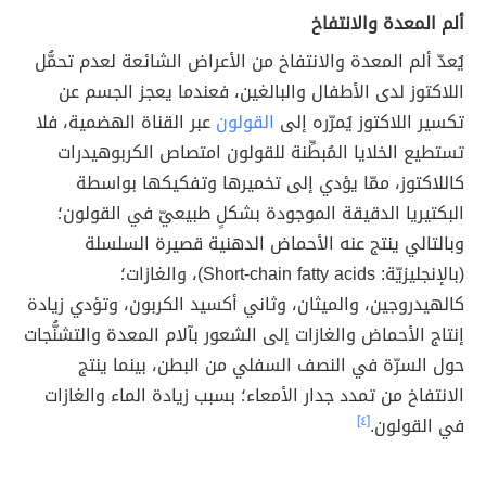
ألم المعدة والانتفاخ
يُعدّ ألم المعدة والانتفاخ من الأعراض الشائعة لعدم تحمُّل
اللاكتوز لدى الأطفال والبالغين، فعندما يعجز الجسم عن
تكسير اللاكتوز يُمرّره إلى
القولون
عبر القناة الهضمية، فلا
تستطيع الخلايا المُبطِّنة للقولون امتصاص الكربوهيدرات
كاللاكتوز، ممّا يؤدي إلى تخميرها وتفكيكها بواسطة
البكتيريا الدقيقة الموجودة بشكلٍ طبيعيّ في القولون؛
وبالتالي ينتج عنه الأحماض الدهنية قصيرة السلسلة
(بالإنجليزيّة: Short-chain fatty acids)، والغازات؛
كالهيدروجين، والميثان، وثاني أكسيد الكربون، وتؤدي زيادة
إنتاج الأحماض والغازات إلى الشعور بآلام المعدة والتشنُّجات
حول السرّة في النصف السفلي من البطن، بينما ينتج
الانتفاخ من تمدد جدار الأمعاء؛ بسبب زيادة الماء والغازات
في القولون.
[٤]