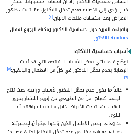
انخفاض مستويات اللاكتاز، إلّا أنّ انخفاض مستوياته بشكلٍ
كبيرٍ يؤدي إلى الإصابة بعدم تحمُّل اللاكتوز، ممّا يُسبّب ظهور
الأعراض بعد استهلاك منتجات الألبان.
[٣]
ولقراءة المزيد حول حساسية اللاكتوز يُمكنك الرجوع لمقال
حساسية اللاكتوز
.
أسباب حساسية اللاكتوز
نوضّح فيما يأتي بعض الأسباب الشائعة التي قد تُسبّب
الإصابة بعدم تحمُّل اللاكتوز في كلٍّ من الأطفال والبالغين:
[٨]
[٩]
غالباً ما يكون عدم تحمُّل اللاكتوز لأسبابٍ وراثية، حيث يُنتج
الجسم كمياتٍ أقلّ من الطبيعي من إنزيم اللاكتاز بمرور
الوقت، وقد تحدث الأعراض خلال سنوات المراهقة أو
البلوغ.
قد يُعاني بعض الأطفال الذين وُلدوا مبكراً (بالإنجليزيّة:
Premature babies) من عدم تحمُّل اللاكتوز لفترةٍ قصيرة؛