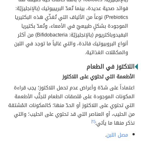
فوائد صحية عديدة، بينما تُعدّ البريبيوتيك (بالإنجليزيّة:
Prebiotics) نوعاً من الألياف التي تُغذّي هذه البكتيريا
الموجودة بشكلٍ طبيعيّ في الأمعاء، وتُعدّ بكتيريا
البفيدوباكتريوم (بالإنجليزيّة: Bifidobacteria) من أكثر
أنواع البروبيوتيك فائدة، والتي غالباً ما توجد في اللبن
والمكمّلات الغذائية.
اللاكتوز في الطعام
الأطعمة التي تحتوي على اللاكتوز
اعتماداً على شدّة وأعراض عدم تحمل اللاكتوز؛ يجب قراءة
المكونات الموجودة على مُلصقات الطعام لتجنُّب الأطعمة
التي تحتوي على اللاكتوز أو الحدّ منها؛ كالمكونات المُشتقة
من الحليب، أو العناصر التي قد تحتوي على الحليب؛ والتي
نذكر منها ما يأتي:
[٢]
مصل اللبن
.