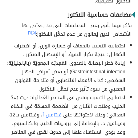
اللاكتوز الحقيقية.
مضاعفات حساسية اللاكتوز
نذكر فيما يأتي بعض المضاعفات التي قد يتعرّض لها
الأشخاص الذين يُعانون من عدم تحمُّل اللاكتوز:
[٥]
[٦]
احتمالية التسبب بالجفاف أو خسارة الوزن، أو اضطراب
الكهارل؛ نتيجة تكرار التقيؤ، أو الإسهال المتكرر .
زيادة خطر الإصابة بالعدوى المَعِديّة المِعويّة (بالإنجليزيّة:
Gastrointestinal infection) أو بعض أمراض الجهاز
الهضمي؛ كداء الأمعاء الالتهابي أو متلازمة القولون
العصبي من سوء تأثير عدم تحمُّل اللاكتوز.
احتماليى التسبب بنقص في العناصر الغذائية؛ حيث يُعدّ
الحليب ومنتجات الألبان من الأطعمة المهمّة في النظام
الغذائي؛ وذلك لاحتوائها على
فيتامين أ
، وفيتامين ب12،
وفيتامين د، بالإضافة إلى بروتينات الحليب والكالسيوم،
وقد يؤدي الاستغناء عنها إلى حدوث نقصٍ في العناصر