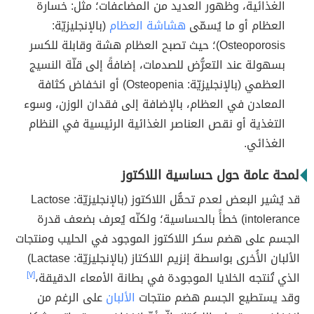
الغذائية، وظهور العديد من المضاعفات؛ مثل: خسارة
العظام أو ما يُسمّى
هشاشة العظام
(بالإنجليزيّة:
Osteoporosis)؛ حيث تصبح العظام هشة وقابلة للكسر
بسهولة عند التعرُّض للصدمات، إضافةً إلى قلّة النسيج
العظمي (بالإنجليزيّة: Osteopenia) أو انخفاض كثافة
المعادن في العظام، بالإضافة إلى فقدان الوزن، وسوء
التغذية أو نقص العناصر الغذائية الرئيسية في النظام
الغذائي.
لمحة عامة حول حساسية اللاكتوز
قد يُشير البعض لعدم تحمُّل اللاكتوز (بالإنجليزيّة: Lactose
intolerance) خطأً بالحساسية؛ ولكنّه يُعرف بضعف قدرة
الجسم على هضم سكر اللاكتوز الموجود في الحليب ومنتجات
الألبان الأُخرى بواسطة إنزيم اللاكتاز (بالإنجليزيّة: Lactase)
الذي تُنتجه الخلايا الموجودة في بطانة الأمعاء الدقيقة،
[٧]
وقد يستطيع الجسم هضم منتجات
الألبان
على الرغم من