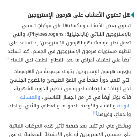
هل تحتوي الأعشاب على هرمون الإستروجين
تحتوي بعض الأعشاب ومكملاتها على مركباتٍ تسمى
بالإستروجين النباتي (بالإنجليزية: Phytoestrogens)، والتي
تعمل بطريقةٍ مشابهةٍ لهرمون الإستروجين؛ إذ تساعد على
تنظيم مستويات هرمون الإستروجين في الجسم، كما تساعد
أيضاً على تخفيف أعراض ما بعد انقطاع الطمث لدى النساء.
[١]
ويُعرف هرمون الإستروجين بكونه مجموعةً من الهرمونات
التي تلعب دوراً مهماً في النموّ الطبيعيّ والنضوج الجنسيّ
لدى الإناث؛ فبالإضافة لدوره في تنظيم الدورة الشهرية،
فإنّه يؤثر أيضاً في كلٍ من الجهاز التناسلي،
والمسالك
البولية
والقلب، والأوعية الدموية، والعظام، والثدي، والجلد،
والدماغ، وغيرها.
[٢]
وبشكلٍ عام، لم تثبت بعد كيفية تأثير هذه المركبات النباتية
على مستوى الإستروجين أو على الأنشطة المتعلقة به في