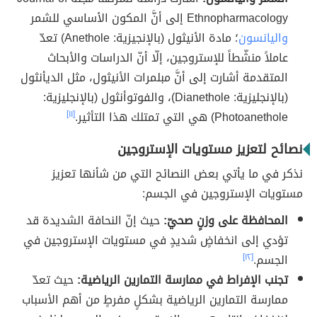
Ethnopharmacology إلى أنَّ المكون الأساسي للشمر
واليانسون
؛ مادة الأنيثول (بالإنجيزية: Anethole) تعدّ
عاملاً منشّطاً للإستروجين، إلّا أنّ الدراسات والأبحاث
المتقدمة أشارت إلى أنَّ مبلمرات الأنيثول، مثل الديأنثول
(بالإنجليزية: Dianethole)، والفوتوأنثول (بالإنجليزية:
Photoanethole) هي التي تمتلك هذا التأثير.
[١١]
نصائح لتعزيز مستويات الإستروجين
نذكر في ما يأتي بعض النصائح التي من شأنها تعزيز
مستويات الإستروجين في الجسم:
المحافظة على وزنٍ صحيّ:
حيث إنّ النحافة الشديدة قد
تؤدي إلى انخفاضٍ شديدٍ في مستويات الإستروجين في
الجسم.
[١٢]
تجنب الإفراط في ممارسة التمارين الرياضية:
حيث تعدّ
ممارسة التمارين الرياضية بشكلٍ مفرطٍ من أهم الأسباب