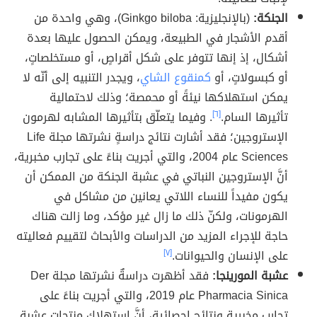
الجنكة:
(بالإنجليزية: Ginkgo biloba)، وهي واحدة من
أقدم الأشجار في الطبيعة، ويمكن الحصول عليها بعدة
أشكال، إذ إنها تتوفر على شكل أقراصٍ، أو مستخلصاتٍ،
أو كبسولاتٍ، أو
كمنقوع الشاي
، ويجدر التنبيه إلى أنّه لا
يمكن استهلاكها نيئةً أو محمصة؛ وذلك لاحتمالية
تأثيرها السام.
[٦]
. وفيما يتعلّق بتأثيرها المشابه لهرمون
الإستروجين؛ فقد أشارت نتائج دراسةٍ نشرتها مجلة Life
Sciences عام 2004، والتي أجريت بناءً على تجارب مخبرية،
أنَّ الإستروجين النباتي في عشبة الجنكة من الممكن أن
يكون مفيداً للنساء اللاتي يعانين من مشاكل في
الهرمونات، ولكنّ ذلك ما زال غير مؤكد، وما زالت هناك
حاجة للإجراء المزيد من الدراسات والأبحاث لتقييم فعاليته
على الإنسان والحيوانات.
[٧]
عشبة المورينجا:
فقد أظهرت دراسةٌ نشرتها مجلة Der
Pharmacia Sinica عام 2019، والتي أجريت بناءً على
تجارب مخبرية ونتائج إحصائية، أنَّ استهلاك منتجات عشبة