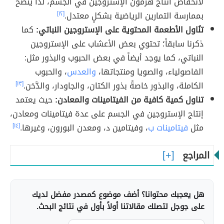
لانخفاض انتاج هرمون الإستروجين في الجسم، لذا ينصح
بممارسة التمارين الرياضية بشكلٍ معتدل.
[١٢]
تنُاول الأطعمة المحتوية على الإستروجين النباتي:
كما
ذكرنا سابقاً؛ تحتوي بعض الأعشاب على الإستروجين
النباتي، كما يوجد أيضاً في بعض الحبوب والبذور مثل:
الفاصولياء، والصويا ومنتجاتها،
والعدس
، والحبوب
الكاملة، والبذور خاصةً بذور الكتان، والجاودار، والدَّخن.
[١٣]
تناول كمية كافية من الفيتامينات والمعادن:
حيث يعتمد
إنتاج الإستروجين في الجسم على عدة فيتامينات ومعادن،
مثل
فيتامينات ب
، وفيتامين د، ومعدن البورون، وغيرها.
[١٤]
المراجع
هل يعجبك محتوانا؟ أضف موضوع كمصدر مفضل لديك
على جوجل لتصلك مقالاتنا أولاً بأول في نتائج البحث.