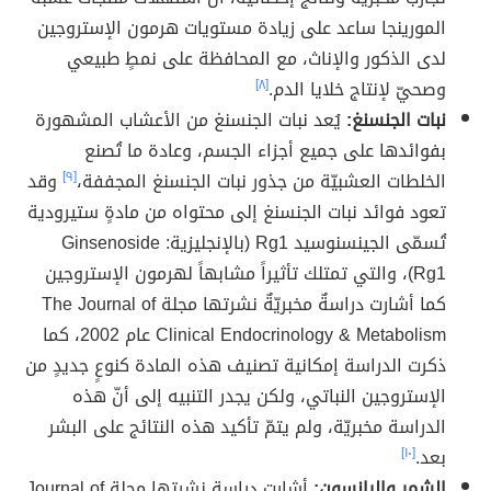
المورينجا ساعد على زيادة مستويات هرمون الإستروجين
لدى الذكور والإناث، مع المحافظة على نمطٍ طبيعي
وصحيّ لإنتاج خلايا الدم.
[٨]
نبات الجنسنغ:
يُعد نبات الجنسنغ من الأعشاب المشهورة
بفوائدها على جميع أجزاء الجسم، وعادة ما تُصنع
الخلطات العشبيّة من جذور نبات الجنسنغ المجففة،
[٩]
وقد
تعود فوائد نبات الجنسنغ إلى محتواه من مادةٍ ستيرودية
تُسمّى الجينسنوسيد Rg1 (بالإنجليزية: Ginsenoside
Rg1)، والتي تمتلك تأثيراً مشابهاً لهرمون الإستروجين
كما أشارت دراسةٌ مخبريّةٌ نشرتها مجلة The Journal of
Clinical Endocrinology & Metabolism عام 2002، كما
ذكرت الدراسة إمكانية تصنيف هذه المادة كنوعٍ جديدٍ من
الإستروجين النباتي، ولكن يجدر التنبيه إلى أنّ هذه
الدراسة مخبريّة، ولم يتمّ تأكيد هذه النتائج على البشر
بعد.
[١٠]
الشمر واليانسون:
أشارت دراسة نشرتها مجلة Journal of