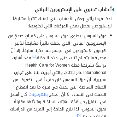
أعشاب تحتوي على الإستروجين النباتي
نذكر فيما يأتي بعض الأعشاب التي تمتلك تاثيراً مشابهاً
للإستروجين بفضل بعض المركبات التي تحتويها:
عرق السوس:
يحتوي عرق السوس على كمياتٍ جيدةٍ من
الإستروجين النباتي، الذي يمتلك تأثيراً مشابهاً لتأثير
هرمون الإستروجين في الجسم كما ذكرنا سابقاً، إلا أنَّ
مدى فعاليته لم تثبت حتى هذه اللحظة،
[٤]
فقد أشارت
دراسةٌ نشرتها مجلة Health Care for Women
International عام 2013، والتي أجريت بناءً على تجارب
سريرية، أنَّ عرق السوس كان مفيداً في التخفيف من
الهبات الساخنة التي تحدث في فترة ما بعد انقطاع
الطمث لدى النساء، إلّا أنّ العلاج
بالهرمونات
كان أفضل
في التقليل من مُدَّة الهبّات الساخنة وشدَّتها مقارنةً
بعرق السوس، لذا تلزم الحاجة إلى المزيد من الدراسات
لإثبات فعاليته.
[٥]