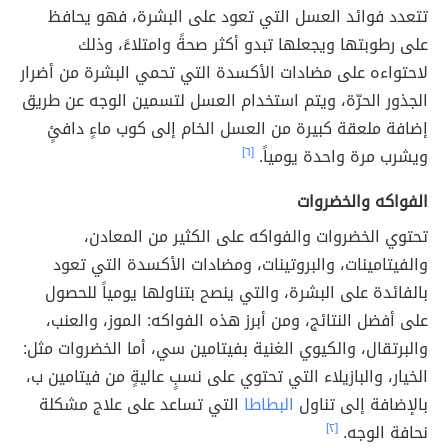
تتعدد فوائد العسل التي تعود على البشرة، فهو يحافظ
على رطوبتها ويجعلها تبدو أكثر صحةً وامتلاءً، وذلك
لاحتواءه على مضادات الأكسدة التي تحمي البشرة من أضرار
الجذور الحرّة، ويتم استخدام العسل لتسمين الوجه عن طريق
إضافة ملعقة كبيرة من العسل الخام إلى كوب ماءٍ دافئٍ
ويشرب مرة واحدة يومياً.
[٦]
الفواكه والخضروات
تحتوي الخضروات والفواكه على الكثير من المعادن،
والفيتامينات، والبروتينات، ومضادات الأكسدة التي تعود
بالفائدة على البشرة، والتي ينصح بتناولها يومياً للحصول
على أفضل النتائج، ومن أبرز هذه الفواكه: الموز، والعنب،
والبرتقال، والكيوي الغنية بفيتامين سي، أما الخضروات مثل:
الخيار، والبازيلاء التي تحتوي على نسبٍ عاليةٍ من فيتامين ب،
بالإضافة إلى تناول
البطاطا
التي تساعد على علاج مشكلة
نحافة الوجه.
[٢]