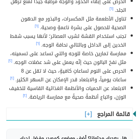
الحرص على إبقاء الخدود والوجه مرطبة جيداً لمنع ترهّل
الجلد.
[٦]
تناول الأطعمة مثل المكسرات، والبذور مع الدهون
الصحية للحصول على بشرة ناعمةٍ وصحية.
[٦]
تجنب استخدام القشة لشرب العصائر؛ لأنها يسبب شفط
الخدين إلى الداخل وبالتالي نحافة الوجه.
[٦]
ممارسة تمارين خاصة للوجه والتي تساعد على تسمينه،
مثل نفخ البالون حيث إنّه يعمل على شد عضلات الوجه.
[٢]
الحرص على النوم لساعاتٍ كافيةٍ، حيث لا تقل عن 8
ساعات يومياً، والابتعاد قدر الإمكان عن السهر الكثير.
[٢]
الابتعاد عن الحميات والأنظمة الغذائية القاسية لتخفيف
الوزن، واتباع أنظمةً صحيةً مع ممارسة الرياضة.
[٢]
قائمة المراجع
هل يعجبك محتوانا؟ أضف موضوع كمصدر مفضل لديك