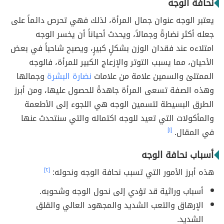
نحافة الوجه
يعتبر الوجه عنوان جمال المرأة، لذلك فهي تحرص دائماً على
جعله أكثر نضارةً وجمالاً، ويحدث أحياناً أن يخسر الوجه
امتلاءه عند فقدان الوزن بشكلٍ كبيرٍ، ويصبح شاحباً في بعض
الأحيان، مما يسبب التوتر والإزعاج الكبير للمرأة، فالوجه
الممتلئ والسمين علامة من علامات
نضارة البشرة
وجمالها
وهذه الصفة تسعى المرأة جاهدةً للحصول عليها، ومن أبرز
الطرق البسيطة لتسمين الوجه هي اللجوء إلى الأطعمة
والمأكولات التي تعيد للوجه اكتماله والتي سنتحدث عنها
في المقال.
[١]
أسباب نحافة الوجه
هذه أبرز الأمور التي تسبب نحافة الوجه ونحوله:
[٢]
أسباب وراثية قد تؤدي إلى نحول الوجه وشحوبه.
الإرهاق والتعب الشديد والمجهود العالي والقلق
الشديد.