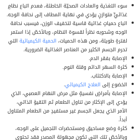
سوء التغذية والعادات الصحيّة الخاطئة، فعدم اتباع نظامٍ
غذائيٍّ متوازنٍ يؤدي في نهاية المطاف إلى نحافة الوجه.
اتباع حمياتٍ غذائية قاسية لتخفيف الوزن، فيسبب نحافة
الوجه وشحوبه نظراً لقسوة النظام، وبالأخصّ إذا استمر
لفترةٍ طويلة، ومن هذه الحميات،
الحمية الكيميائية
التي
تحرم الجسم الكثير من العناصر الغذائية الضرورية.
الإصابة بفقر الدم.
كثرة السهر الدائم وقلة النوم.
الإصابة بالاكتئاب.
الخضوع إلى
العلاج الكيميائي
.
الإصابة بأمراضٍ نفسيةٍ مثل مرض النهام العصبي، الذي
يؤدي إلى الإكثار من تناول الطعام ثم التقيؤ الذاتي،
الأمر الذي يجعل الجسم غير مستفيدٍ من الطعام المتناول
أبداً.
كثرة وضع مساحيق ومستحضرات التجميل على الوجه،
وبالأخصّ تلك التي تكون مجهولة المصدر فقد تحتوي