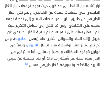
آبار تشبه آبار النفط إلى حد كبير، حيث توجد تجمعات آبار الغاز
الطبيعي على مسافات بعيدة عن الشاطئ، ويتم نقل الغاز
الطبيعي عن طريق أنابيب من منصات الإنتاج إلى نقطة تجمع
معينة على الشاطئ، ومن ثم تنقل إلى معامل التكرير حيث
يتم العمل هناك على تنقيته، وتتم تنقية الغاز الطبيعي عن
طريق إزالة الماء والسوائل الأخرى منه (بفعل
الجاذبية
)، ومن
ثم يتم تمرير الغاز بواسطة مبرد ليسال
البترول
، ويعبأ في
قوارير كوقود للسخانات والطبخ وللمنازل، أما ما تبقى من
الغاز فيتم ضخه عبر شبكة إمدادات أو يتم تسييله عن طريق
التبريد والضغط وتسويقه كغاز طبيعي مسال.
[٢]