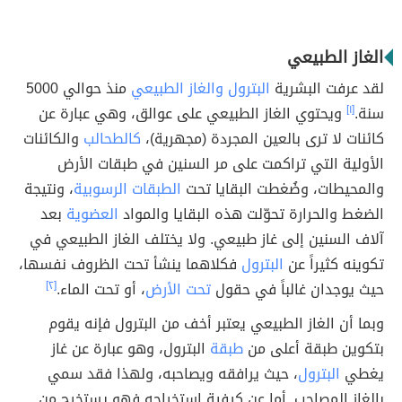
الغاز الطبيعي
لقد عرفت البشرية
البترول
والغاز الطبيعي
منذ حوالي 5000
سنة.
[١]
ويحتوي الغاز الطبيعي على عوالق، وهي عبارة عن
كائنات لا ترى بالعين المجردة (مجهرية)،
كالطحالب
والكائنات
الأولية التي تراكمت على مر السنين في طبقات الأرض
والمحيطات، وضُغطت البقايا تحت
الطبقات الرسوبية
، ونتيجة
الضغط والحرارة تحوّلت هذه البقايا والمواد
العضوية
بعد
آلاف السنين إلى غاز طبيعي. ولا يختلف الغاز الطبيعي في
تكوينه كثيراً عن
البترول
فكلاهما ينشأ تحت الظروف نفسها،
حيث يوجدان غالباً في حقول
تحت الأرض
، أو تحت الماء.
[٢]
وبما أن الغاز الطبيعي يعتبر أخف من البترول فإنه يقوم
بتكوين طبقة أعلى من
طبقة
البترول، وهو عبارة عن غاز
يغطي
البترول
، حيث يرافقه ويصاحبه، ولهذا فقد سمي
بالغاز المصاحب. أما عن كيفية استخراجه فهو يستخرج من