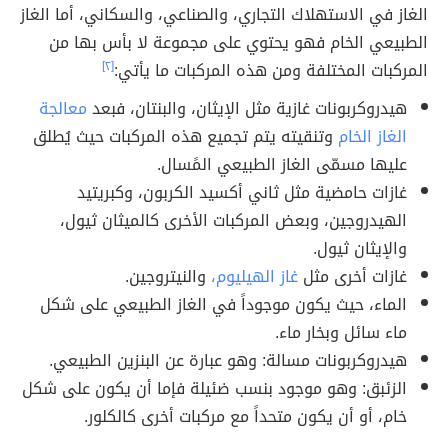
الغاز في الاستهلاك التجاري، والصناعي، والسكاني، أما الغاز
الطبيعي الخام فهو يحتوي على مجموعة لا بأس بها من
المركبات المختلفة ومن هذه المركبات ما يأتي:
[٢]
هيدروكربونات غازية مثل الإيثان، والبنتان، فبعد
معالجة
الغاز الخام
وتنقيته يتم تجميع هذه المركبات حيث يُطلق
عليها مسمّى الغاز الطبيعي المًسال.
غازات حامضية مثل ثاني أكسيد الكربون، وكبريتيد
الهيدروجين، وبعض المركبات الأخرى كالميثان ثيول،
والإيثان ثيول.
غازات أخرى مثل
غاز الهيليوم،
والنيتروجين.
الماء، حيث يكون موجوداً في الغاز الطبيعي على شكل
ماء سائل وبخار ماء.
هيدروكربونات مسالة: وهو عبارة عن البنزين الطبيعي.
الزئبق: وهو موجود بنسب ضئيلة فإما أن يكون على شكل
خام، أو أن يكون متحداً مع مركبات أخرى كالكلور.