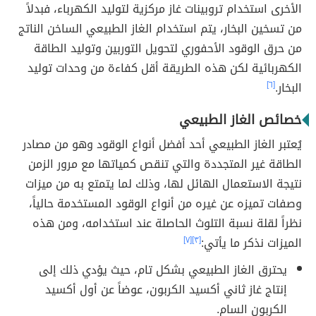
الأخرى استخدام تروبينات غاز مركزية لتوليد الكهرباء، فبدلاً
من تسخين البخار، يتم استخدام الغاز الطبيعي الساخن الناتج
من حرق الوقود الأحفوري لتحويل التوربين وتوليد الطاقة
الكهربائية لكن هذه الطريقة أقل كفاءة من وحدات توليد
البخار.
[٦]
خصائص الغاز الطبيعي
يُعتبر الغاز الطبيعي أحد أفضل أنواع الوقود وهو من مصادر
الطاقة غير المتجددة والتي تنقص كمياتها مع مرور الزمن
نتيجة الاستعمال الهائل لها، وذلك لما يتمتع به من ميزات
وصفات تميزه عن غيره من أنواع الوقود المستخدمة حالياً،
نظراً لقلة نسبة التلوث الحاصلة عند استخدامه، ومن هذه
الميزات نذكر ما يأتي:
[٣]
[٧]
يحترق الغاز الطبيعي بشكل تام، حيث يؤدي ذلك إلى
إنتاج غاز ثاني أكسيد الكربون، عوضاً عن أول أكسيد
الكربون السام.