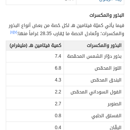
البذور والمكسرات
فيما يأتي كميّة فيتامين هـ لكل حُصة من بعض أنواع البذور
والمكسرات؛ وتُعادل الحصة ما يُقارب 28.35 غراماً منها:
[٧]
[٨]
البذور والمكسرات
كمية فيتامين هـ (مليغرام)
بذور دوّار الشمس المحمّصة
7.4
اللوز المحمّص
6.8
البندق المحمّص
4.3
الفول السوداني المحمّص
2.2
الصنوبر
2.7
الفستق الحلبي
0.8
البقّان
0.4