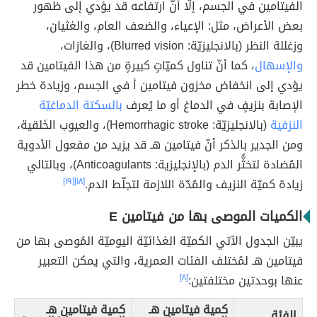
الفيتامين في الجسم، إلّا أنّ ارتفاعه قد يؤدي إلى ظهور
بعض الأعراض، مثل: الإعياء، والضعف العام، والغثيان،
وزغللة النظر (بالانجليزيّة: Blurred vision)، والغازات،
والإسهال
، كما أنّ تناول كميّاتٍ كبيرةٍ من هذا الفيتامين قد
يؤدي إلى انخفاض مخزون فيتامين أ في الجسم، وزيادة خطر
الإصابة بنزيفٍ في الدماغ أو ما يُعرف
بالسكتة الدماغيّة
النزفية
(بالانجليزيّة: Hemorrhagic stroke)، والعيوب الخَلقية،
ومن الجدير بالذكر أنّ فيتامين هـ قد يزيد من مفعول الأدوية
المُضادة لتخثُّر الدم (بالإنجليزية: Anticoagulants)، وبالتالي
زيادة كميّة النزيف والمُدّة اللازمة لتجلّط الدم.
[١٨]
[١٩]
الكميات الموصى بها من فيتامين E
يبيّن الجدول الآتي الكميّة الغذائيّة اليوميّة المُوصى بها من
فيتامين هـ لمُختلف الفئات العمرية، والتي يمكن التعبير
عنها بوحدتين مختلفتين:
[٨]
كمية فيتامين هـ
كمية فيتامين هـ
الفئة