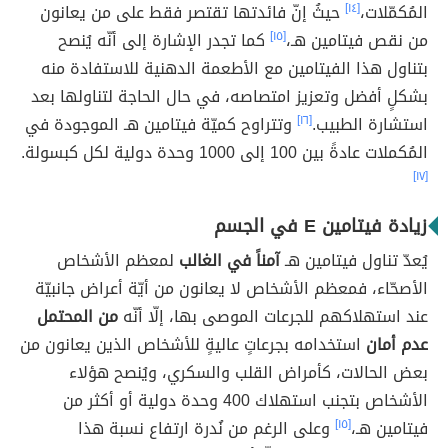
المُكمّلات،
[١٤]
حيثُ إنّ فائدتها تقتصر فقط على من يعانون
من نقص فيتامين هـ،
[١٥]
كما تجدر الإشارة إلى أنّه يُنصح
بتناول هذا الفيتامين مع الأطعمة الدهنية للاستفادة منه
بشكلٍ أفضل وتعزيز امتصاصه، في حال الحاجة لتناولها بعد
استشارة الطبيب.
[١٦]
وتتراوح كميّة فيتامين هـ الموجودة في
المُكملات عادةً بين 100 إلى 1000 وحدة دولية لكل كبسولة.
[١٧]
زيادة فيتامين E في الجسم
يُعدّ تناول فيتامين هـ
آمناً في الغالب
لمعظم الأشخاص
الأصحّاء، فمعظم الأشخاص لا يعانون من أيّة أعراض جانبيّة
عند استهلاكهم للجرعات الموصى بها، إلّا أنّه
من المحتمل
عدم أمان
استخدامه بجرعاتٍ عاليةٍ للأشخاص الذين يعانون من
بعض الحالات، كأمراض القلب والسكري، ويُنصح هؤلاء
الأشخاص بتجنب استهلاك 400 وحدة دولية أو أكثر من
فيتامين هـ،
[١٥]
وعلى الرغم من نُدرة ارتفاع نسبة هذا