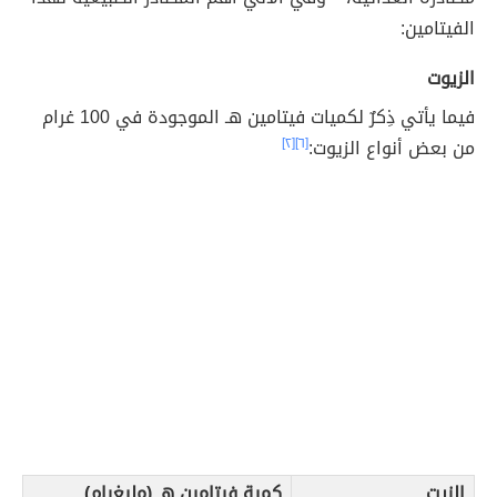
الفيتامين:
الزيوت
فيما يأتي ذِكرٌ لكميات فيتامين هـ الموجودة في 100 غرام
من بعض أنواع الزيوت:
[٦]
[٢]
الزيت
كمية فيتامين هـ (مليغرام)