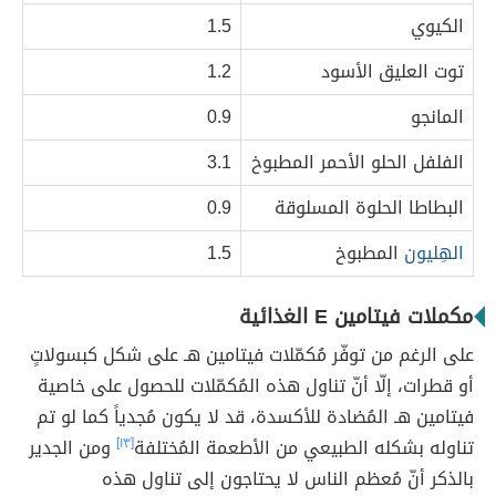
الكيوي
1.5
توت العليق الأسود
1.2
المانجو
0.9
الفلفل الحلو الأحمر المطبوخ
3.1
البطاطا الحلوة المسلوقة
0.9
الهِليون
المطبوخ
1.5
مكملات فيتامين E الغذائية
على الرغم من توفّر مُكمّلات فيتامين هـ على شكل كبسولاتٍ
أو قطرات، إلّا أنّ تناول هذه المُكمّلات للحصول على خاصية
فيتامين هـ المُضادة للأكسدة، قد لا يكون مُجدياً كما لو تم
تناوله بشكله الطبيعي من الأطعمة المُختلفة
[١٣]
ومن الجدير
بالذكر أنّ مُعظم الناس لا يحتاجون إلى تناول هذه