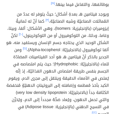
بوظائفها، والتفاعل فيما بينها.
[١٩]
ويوجد فيتامين هـ بعدةِ أشكال؛ حيثُ يتوفر له عددٌ من
المُماثلات الصناعيّة وشبه الصناعيّة،
[٣]
كما أنّ له ثمانيةُ
إيزوميراتٍ (بالإنجليزية: Isomers)، وهي الأشكال: ألفا، وبيتا،
وغاما، ودلتا، من التوكوفيرول أو من التوكوترينول،
[٢٠]
لكنّ
الشكل الوحيد الذي يحتاجه جسم الإنسان ويستفيد منه، هو
ألفا توكوفيرول (بالانجليزيّة: Alpha-tocopherol)،
[٢١]
ومن
الجدير بالذكر أنّ فيتامين هـ هو أحد الفيتامينات المضادّة
للماء (بالانجليزيّة: Hydrophobic)؛ حيث يتم امتصاصه في
الجسم بنفس طريقة امتصاص الدهون الغذائيّة، إذ إنّه
يُمتص في الأمعاء الدقيقة وينتقل إلى مجرى الدم، ويقوم
الكبد بأخذ مُعظمه وإضافته إلى البروتيناتٍ الدهنيّةٍ مُنخفضة
الكثافة جداً (بالانجليزيّة: very low density lipoprotein)
والتي تحمل الدهون، ويُعاد ضخّهُ مجدداً إلى الدم، ويُخزّن
في النسيج الدهني (بالإنجليزية: Adipose tissue) في
الجسم.
[٢٢]