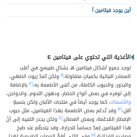
أين يوجد فيتامين أ
الأغذية التي تحتوي على فيتامين E
توجد جميع أشكال فيتامين هـ بشكلٍ طبيعيّ في أغلب
المصادر النباتية بكمياتٍ متفاوتة،
[١]
ولكن تُعدّ زيوت الطهي،
والبذور، والحبوب الكاملة، من أغنى الأطعمة به،
[٢]
بالإضافة
إلى توفره في بعض أنواع الخضار، ودهون اللحوم، والدواجن،
والأسماك
، كما يوجد أيضاً في منتجات الألبان ولكن بنسبةٍ
أقل،
[٣]
وقد تُدعّم بعض الأطعمة بهذا الفيتامين، مثل حبوب
الإفطار المُدعّمة، وبعض العصائر،
[٤]
ولكن يجدر التنبيه إلى أنّ
هذا الفيتامين يُعدّ حساساً للحرارة، وقد يتحطّم عند طبخ
مصادره الغذائية،
[٥]
وفي الآتي أهمُّ المصادر الطبيعية لهذا