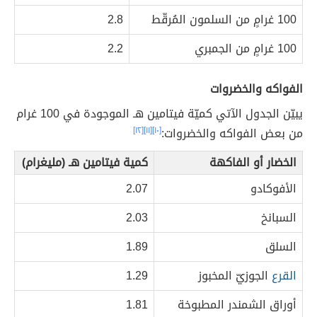
100 غرامٍ من السلمون المُرقّط
2.8
100 غرامٍ من الجمبري
2.2
الفواكه والخضروات
يبيّن الجدول الآتي كميّة فيتامين هـ الموجودة في 100 غرام
من بعض الفواكه والخضروات:
[١٠]
[١١]
[١٢]
الخضار أو الفاكهة
كمية فيتامين هـ (مليغرام)
الأفوكادو
2.07
السبانخ
2.03
السلق
1.89
القرع
الجوزيّ المخبوز
1.29
أوراق الشمندر المطبوخة
1.81