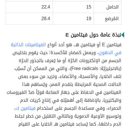
الحامل
15
22.4
المُرضع
19
28.4
نبذة عامة حول فيتامين E
فيتامين E أو فيتامين هـ، هو أحد أنواع
الفيتامينات الذائبة
في الدهون
، ويعمل كمضادٍ للأكسدة؛ حيث يقوم بتخليص
الجسم من الإلكترونات الحُرّة أو ما يُعرف بالجذور الحرّة
(بالانجليزيّة: Free radicals)، والتي من الممكن أن تُسبّب
تلف الخلايا، والأنسجة، والأعضاء، وتزيد من سوء بعض
الحالات الصحية المرتبطة بتقدم العمر، ويُساهم هذا
الفيتامين في الحفاظ على جهاز المناعة قويّاً ضدّ الفيروسات
والبكتيريا، بالإضافة إلى أهميّتهِ في إنتاج كريات الدم
الحمراء، وفي مساعدة الجسم على استخدام
فيتامين ك
،
وتوسيع الأوعية الدموية وبالتالي التقليل من خطر تجلط
الدم داخلها، كما يُساعد فيتامين هـ الخلايا على القيام