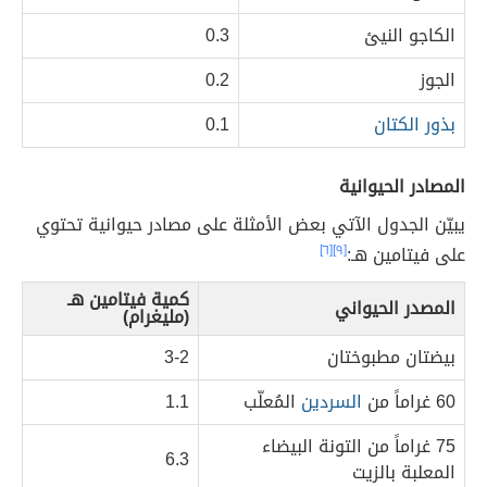
الكاجو النيئ
0.3
الجوز
0.2
بذور الكتان
0.1
المصادر الحيوانية
يبيّن الجدول الآتي بعض الأمثلة على مصادر حيوانية تحتوي
على فيتامين هـ:
[٩]
[٦]
كمية فيتامين هـ
المصدر الحيواني
(مليغرام)
بيضتان مطبوختان
3-2
60 غراماً من
السردين
المُعلّب
1.1
75 غراماً من التونة البيضاء
6.3
المعلبة بالزيت